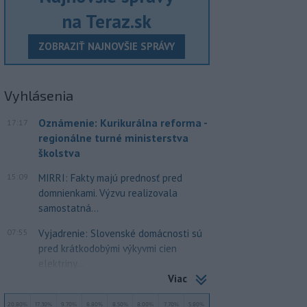
na Teraz.sk
ZOBRAZIŤ NAJNOVŠIE SPRÁVY
Vyhlásenia
Oznámenie: Kurikurálna reforma -
17:17
regionálne turné ministerstva
školstva
15:09
MIRRI: Fakty majú prednosť pred
domnienkami. Výzvu realizovala
samostatná...
07:55
Vyjadrenie: Slovenské domácnosti sú
pred krátkodobými výkyvmi cien
elektriny...
Viac