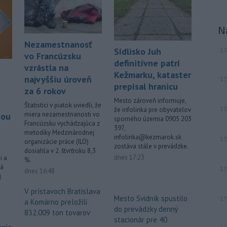
N
Nezamestnanosť
Sídlisko Juh
17
vo Francúzsku
definitívne patrí
vzrástla na
Kežmarku, kataster
najvyššiu úroveň
17
prepísal hranicu
za 6 rokov
Mesto zároveň informuje,
Štatistici v piatok uviedli, že
17
že infolinka pre obyvateľov
miera nezamestnanosti vo
dou
sporného územia 0905 203
Francúzsku vychádzajúca z
397,
metodiky Medzinárodnej
infolinka@kezmarok.sk
17
organizácie práce (ILO)
zostáva stále v prevádzke.
dosiahla v 2. štvrťroku 8,3
dnes 17:23
i a
%.
ná
17
dnes 16:48
j
V prístavoch Bratislava
Mesto Svidník spustilo
17
a Komárno preložili
do prevádzky denný
832.009 ton tovarov
stacionár pre 40