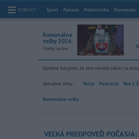
RUBRIKY
Index
Šport
Počasie
Publicistika
Slovensko
Komunálne
voľby 2026
S
Všetky správy
Úprimne ľutujeme, že sme nenašli odkaz na ktor
Aktuálne témy:
Kvízy
Podcasty
Rok Ľ.Š
Komunálne voľby
VEĽKÁ PREDPOVEĎ POČASIA: