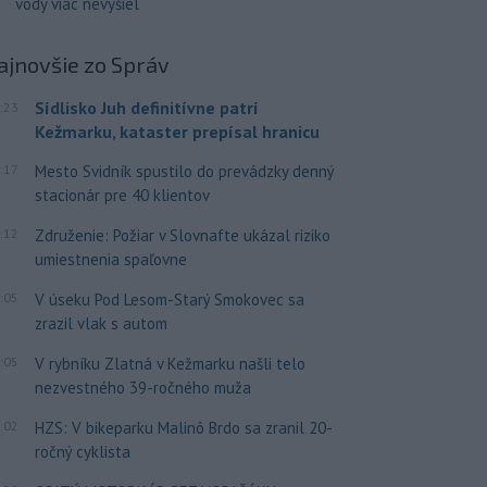
vody viac nevyšiel
ajnovšie
zo Správ
Sídlisko Juh definitívne patrí
:23
Kežmarku, kataster prepísal hranicu
:17
Mesto Svidník spustilo do prevádzky denný
stacionár pre 40 klientov
:12
Združenie: Požiar v Slovnafte ukázal riziko
umiestnenia spaľovne
:05
V úseku Pod Lesom-Starý Smokovec sa
zrazil vlak s autom
:05
V rybníku Zlatná v Kežmarku našli telo
nezvestného 39-ročného muža
:02
HZS: V bikeparku Malinô Brdo sa zranil 20-
ročný cyklista