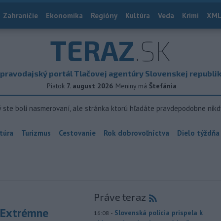
Zahraničie
Ekonomika
Regióny
Kultúra
Veda
Krimi
XML
TERAZ
.SK
pravodajský portál Tlačovej agentúry Slovenskej republi
Piatok
7. august 2026
Meniny má
Štefánia
ý ste boli nasmerovaní, ale stránka ktorú hľadáte pravdepodobne nikd
túra
Turizmus
Cestovanie
Rok dobrovoľníctva
Dielo týždňa
Práve teraz
 Extrémne
-
Slovenská polícia prispela k
16:08