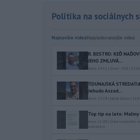
Politika na sociálnych 
Najnovšie videá
Najsledovanejšie videá
R. BESTRO: KEĎ NAĎOV
JEHO ZMLUVÁ...
dnes 14:51
|
Smer - SSD
|
1126
‼️DUNAJSKÁ STREDA‼️d
Jehudu Aszad...
dnes 13:28
|
Jakab Július
|
114
Top tip na leto: Malin
dnes 11:00
|
Úrad verejného z
zobrazení