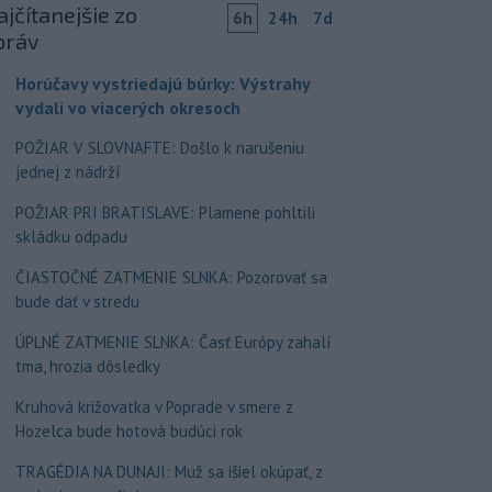
jčítanejšie zo
6h
24h
7d
práv
Horúčavy vystriedajú búrky: Výstrahy
vydali vo viacerých okresoch
POŽIAR V SLOVNAFTE: Došlo k narušeniu
jednej z nádrží
POŽIAR PRI BRATISLAVE: Plamene pohltili
skládku odpadu
ČIASTOČNÉ ZATMENIE SLNKA: Pozorovať sa
bude dať v stredu
ÚPLNÉ ZATMENIE SLNKA: Časť Európy zahalí
tma, hrozia dôsledky
Kruhová križovatka v Poprade v smere z
Hozelca bude hotová budúci rok
TRAGÉDIA NA DUNAJI: Muž sa išiel okúpať, z