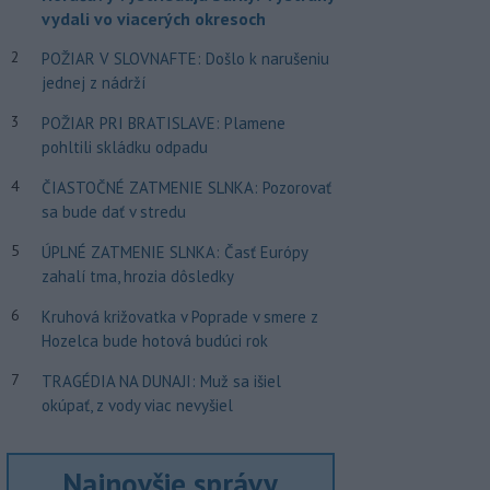
vydali vo viacerých okresoch
2
POŽIAR V SLOVNAFTE: Došlo k narušeniu
jednej z nádrží
3
POŽIAR PRI BRATISLAVE: Plamene
pohltili skládku odpadu
4
ČIASTOČNÉ ZATMENIE SLNKA: Pozorovať
sa bude dať v stredu
5
ÚPLNÉ ZATMENIE SLNKA: Časť Európy
zahalí tma, hrozia dôsledky
6
Kruhová križovatka v Poprade v smere z
Hozelca bude hotová budúci rok
7
TRAGÉDIA NA DUNAJI: Muž sa išiel
okúpať, z vody viac nevyšiel
Najnovšie správy