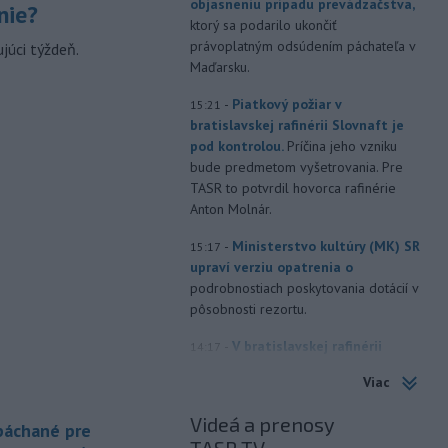
objasneniu prípadu prevádzačstva,
nie?
ktorý sa podarilo ukončiť
právoplatným odsúdením páchateľa v
júci týždeň.
Maďarsku.
-
Piatkový požiar v
15:21
bratislavskej rafinérii Slovnaft je
pod kontrolou.
Príčina jeho vzniku
bude predmetom vyšetrovania. Pre
TASR to potvrdil hovorca rafinérie
Anton Molnár.
-
Ministerstvo kultúry (MK) SR
15:17
upraví verziu opatrenia o
podrobnostiach poskytovania dotácií v
pôsobnosti rezortu.
-
V bratislavskej rafinérii
14:17
Slovnaft horí uskladnený ropný
Viac
produkt.
TASR o tom informovala
rafinéria s tým, že obyvateľom nehrozí
Videá a prenosy
 páchané pre
nebezpečenstvo.