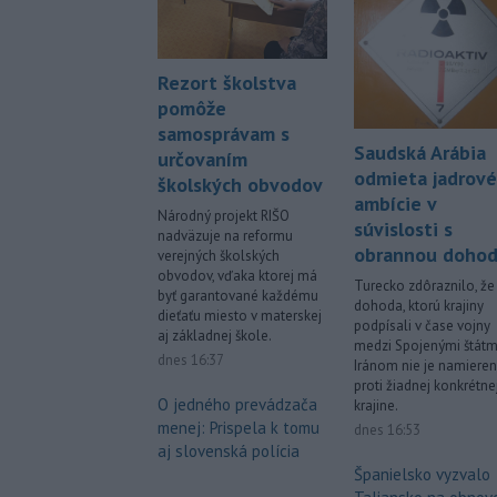
Rezort školstva
pomôže
samosprávam s
Saudská Arábia
určovaním
odmieta jadrové
školských obvodov
ambície v
Národný projekt RIŠO
súvislosti s
nadväzuje na reformu
obrannou doho
verejných školských
obvodov, vďaka ktorej má
Turecko zdôraznilo, že
byť garantované každému
dohoda, ktorú krajiny
dieťaťu miesto v materskej
podpísali v čase vojny
aj základnej škole.
medzi Spojenými štátm
dnes 16:37
Iránom nie je namiere
proti žiadnej konkrétne
O jedného prevádzača
krajine.
menej: Prispela k tomu
dnes 16:53
aj slovenská polícia
Španielsko vyzvalo