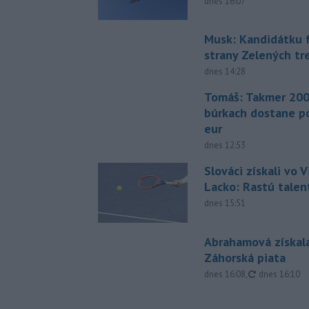
dnes 16:07
Musk: Kandidátku 
strany Zelených tr
dnes 14:28
Tomáš: Takmer 200
búrkach dostane p
eur
dnes 12:53
Slováci získali vo V
Lacko: Rastú talen
dnes 15:51
Abrahamová získala
Záhorská piata
aktualizovan
dnes 16:08
,
dnes 16:10