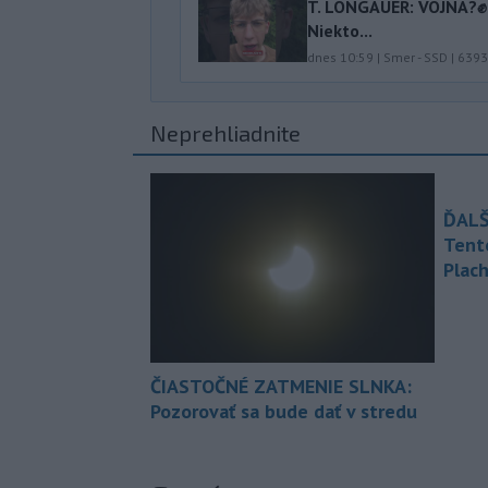
T. LONGAUER: VOJNA?✊ N
Niekto...
dnes 10:59
|
Smer - SSD
|
6393
Neprehliadnite
ĎALŠ
Tent
Plach
ČIASTOČNÉ ZATMENIE SLNKA:
Pozorovať sa bude dať v stredu