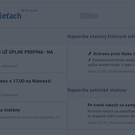
dodaných radarových zariadení, ktoré
sú v pilotnej prevádzke.
sieťach
-
Pre pretrvávajúce sucho,
11:03
horúčavy a nedostatok pitnej vody
boli do odvolania vyhlásené
Najnovšie statusy štátnych inšt
mimoriadne situácie v obciach Nižný
Čaj a Vyšný Čaj v okrese Košice-okolie.
I UŽ ÚPLNE PREPÍNA - NA
🎵 Ochrana proti hluku J
-
Od piatku do nedele (9. 8.)
10:59
🎵 Ochrana proti hluku Jedný
vyššia úroveň hluku. V tejto s
do ukončenia premávky bude z
zobrazení
dnes 15:00
|
Úrad verejného 
dôvodu
hudobného festivalu
Lovestream na starom letisku v
nes o 17.00 na Námestí
bratislavských Vajnoroch upravená
Najnovšie politické statusy
organizácia MHD v oblasti Vajnôr.
3
zobrazení
-
Slovenský futbalista Lukáš
10:44
Po troch rokoch sa zamýš
Haraslín môže v najbližšom období
y a melóny
Po troch rokoch sa zamýšľam
zmeniť
klubovú adresu. O 30-ročného
to spájanie 2023 význam. Bez
dravotníctva Slovenskej republiky
|
4
stredopoliara Sparty Praha sa podľa
dnes 14:58
|
Slovenská náro
portálu isport.cz zaujíma
saudskoarabský Al-Fateh.