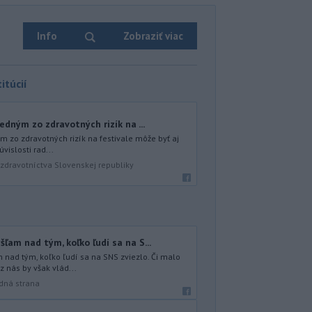
Info
Zobraziť viac
itúcií
edným zo zdravotných rizík na ...
m zo zdravotných rizík na festivale môže byť aj
úvislosti rad...
zdravotníctva Slovenskej republiky
ľam nad tým, koľko ľudí sa na S...
 nad tým, koľko ľudí sa na SNS zviezlo. Či malo
 nás by však vlád...
dná strana