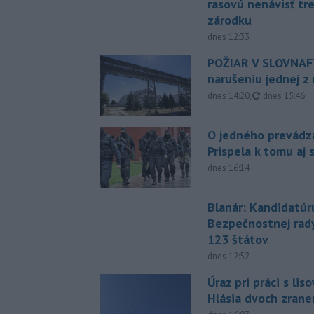
rasovú nenávisť tr
zárodku
dnes 12:33
POŽIAR V SLOVNAFT
narušeniu jednej z 
aktualizovan
dnes 14:20
,
dnes 15:46
O jedného prevádz
Prispela k tomu aj 
dnes 16:14
Blanár: Kandidatúr
Bezpečnostnej rad
123 štátov
dnes 12:52
Úraz pri práci s lis
Hlásia dvoch zran