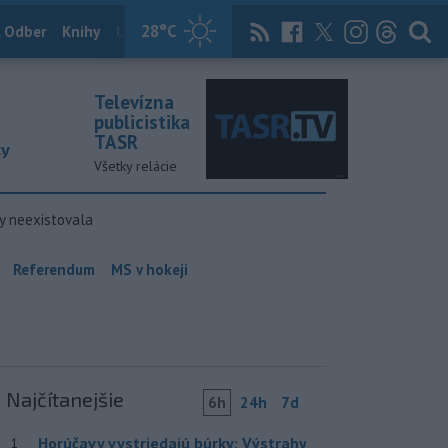
28
°C
 Odber
Knihy
Útulkovo
Magazín
News Now
Archív
TASR
Televízna
publicistika
TASR
ky
Všetky relácie
y neexistovala
Referendum
MS v hokeji
Najčítanejšie
6h
24h
7d
Horúčavy vystriedajú búrky: Výstrahy
1