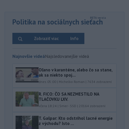
Politika na sociálnych sieťach
Zobraziť viac
Info
Najnovšie videá
Najsledovanejšie videá
Oľano v karanténe, alebo čo sa stane,
ak sa niekto spoj...
dnes 05:00
|
Michelko Roman
|
7634
zobrazení
R. FICO: ČO SA NEZMESTILO NA
TLAČOVKU LXV.
včera 18:24
|
Smer - SSD
|
20164
zobrazení
T. Gašpar: Kto odstrihol lacné energie
z východu? Isto ...