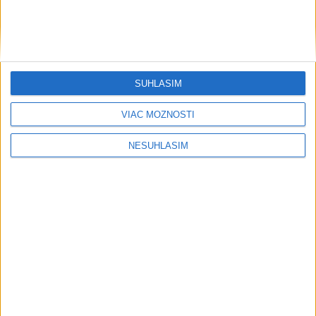
SÚHLASÍM
VIAC MOŽNOSTÍ
NESÚHLASÍM
....