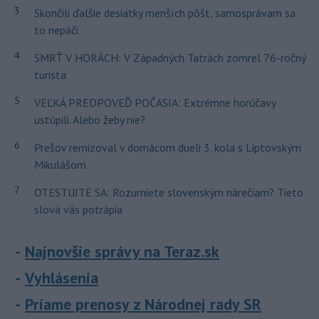
3
Skončili ďalšie desiatky menších pôšt, samosprávam sa
to nepáči
4
SMRŤ V HORÁCH: V Západných Tatrách zomrel 76-ročný
turista
5
VEĽKÁ PREDPOVEĎ POČASIA: Extrémne horúčavy
ustúpili. Alebo žeby nie?
6
Prešov remizoval v domácom dueli 3. kola s Liptovským
Mikulášom
7
OTESTUJTE SA: Rozumiete slovenským nárečiam? Tieto
slová vás potrápia
Najnovšie správy na Teraz.sk
Vyhlásenia
Priame prenosy z Národnej rady SR