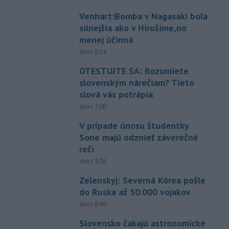
Venhart:Bomba v Nagasaki bola
silnejšia ako v Hirošime,no
menej účinná
dnes 8:24
OTESTUJTE SA: Rozumiete
slovenským nárečiam? Tieto
slová vás potrápia
dnes 7:00
V prípade únosu študentky
Sone majú odznieť záverečné
reči
dnes 9:36
Zelenskyj: Severná Kórea pošle
do Ruska až 50.000 vojakov
dnes 8:46
Slovensko čakajú astronomické