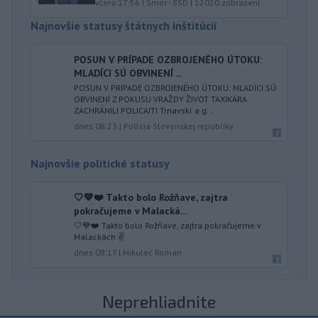
včera 17:56
|
Smer - SSD
|
12020
zobrazení
Najnovšie statusy štátnych inštitúcií
POSUN V PRÍPADE OZBROJENÉHO ÚTOKU:
MLADÍCI SÚ OBVINENÍ ...
POSUN V PRÍPADE OZBROJENÉHO ÚTOKU: MLADÍCI SÚ
OBVINENÍ Z POKUSU VRAŽDY ŽIVOT TAXIKÁRA
ZACHRÁNILI POLICAJTI Trnavskí a g...
dnes 08:23
|
Polícia Slovenskej republiky
Najnovšie politické statusy
🤍💙❤️ Takto bolo Rožňave, zajtra
pokračujeme v Malacká...
🤍💙❤️ Takto bolo Rožňave, zajtra pokračujeme v
Malackách ✌️
dnes 08:17
|
Mikulec Roman
Neprehliadnite