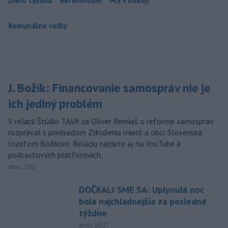
Dielo týždňa
Referendum
MS v hokeji
Komunálne voľby
J. Božik: Financovanie samospráv nie je
ich jediný problém
V relácii Štúdio TASR sa Oliver Remiaš o reforme samospráv
rozprával s predsedom Združenia miest a obcí Slovenska
Jozefom Božikom. Reláciu nájdete aj na YouTube a
podcastových platformách.
dnes 7:00
DOČKALI SME SA: Uplynulá noc
bola najchladnejšia za posledné
týždne
dnes 10:27