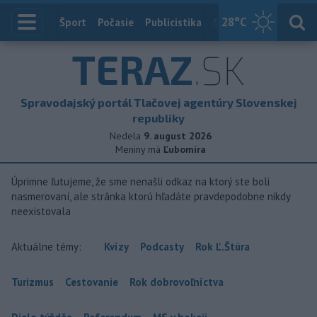
28
°C
Index
Šport
Počasie
Publicistika
Slovensko
Zahranič
TERAZ
.SK
Spravodajský portál Tlačovej agentúry Slovenskej
republiky
Nedela
9. august 2026
Meniny má
Ľubomíra
Úprimne ľutujeme, že sme nenašli odkaz na ktorý ste boli
nasmerovaní, ale stránka ktorú hľadáte pravdepodobne nikdy
neexistovala
Aktuálne témy:
Kvízy
Podcasty
Rok Ľ.Štúra
Turizmus
Cestovanie
Rok dobrovoľníctva