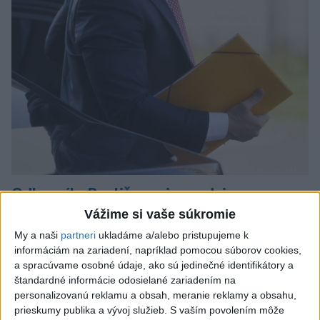
Odborník: Rozlišovanie medzi
investíciami vás ochráni pred podvodmi
Vážime si vaše súkromie
My a naši
partneri
ukladáme a/alebo pristupujeme k
Poukázal na to, že podvodníci prispôsobujú názvy produktov
informáciám na zariadení, napríklad pomocou súborov cookies,
aj príbehy tomu, čo práve priťahuje pozornosť.
a spracúvame osobné údaje, ako sú jedinečné identifikátory a
dnes 9:38
štandardné informácie odosielané zariadením na
personalizovanú reklamu a obsah, meranie reklamy a obsahu,
Slovensko
prieskumy publika a vývoj služieb.
S vaším povolením môže