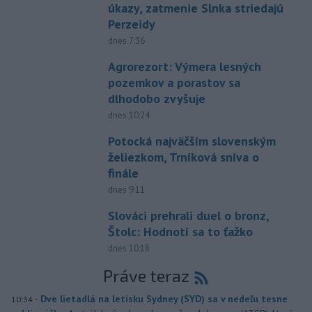
úkazy, zatmenie Slnka striedajú
Perzeidy
dnes 7:36
Agrorezort: Výmera lesných
pozemkov a porastov sa
dlhodobo zvyšuje
dnes 10:24
Potocká najväčším slovenským
želiezkom, Trníková sníva o
finále
dnes 9:11
Slováci prehrali duel o bronz,
Štolc: Hodnotí sa to ťažko
dnes 10:18
Práve teraz
-
Dve lietadlá na letisku Sydney (SYD) sa v nedeľu tesne
10:34