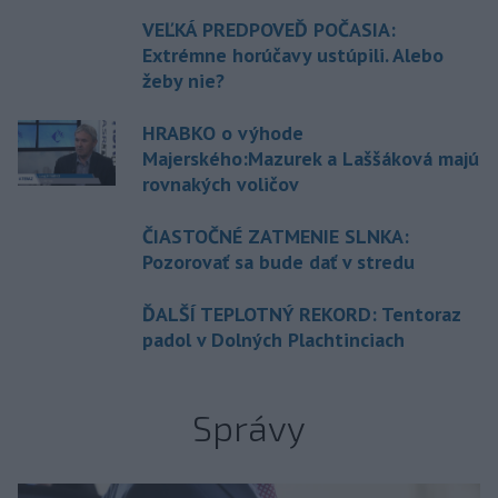
VEĽKÁ PREDPOVEĎ POČASIA:
Extrémne horúčavy ustúpili. Alebo
žeby nie?
HRABKO o výhode
Majerského:Mazurek a Laššáková majú
rovnakých voličov
ČIASTOČNÉ ZATMENIE SLNKA:
Pozorovať sa bude dať v stredu
ĎALŠÍ TEPLOTNÝ REKORD: Tentoraz
padol v Dolných Plachtinciach
Správy