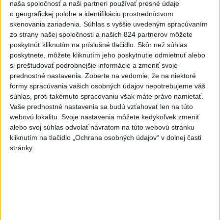
naša spoločnosť a naši partneri používať presné údaje
V prípade únosu študentky Sone
o geografickej polohe a identifikáciu prostredníctvom
majú odznieť záverečné reči
skenovania zariadenia. Súhlas s vyššie uvedeným spracúvaním
dnes 9:36
zo strany našej spoločnosti a našich 824 partnerov môžete
poskytnúť kliknutím na príslušné tlačidlo. Skôr než súhlas
poskytnete, môžete kliknutím jeho poskytnutie odmietnuť alebo
Peniaze z nástroja SAFE by Slovensko mohlo splácať
si preštudovať podrobnejšie informácie a zmeniť svoje
desiatky rokov
prednostné nastavenia.
Zoberte na vedomie, že na niektoré
formy spracúvania vašich osobných údajov nepotrebujeme váš
PREHĽAD: Hostia nedeľných diskusných relácií
súhlas, proti takémuto spracovaniu však máte právo namietať.
Vaše prednostné nastavenia sa budú vzťahovať len na túto
webovú lokalitu. Svoje nastavenia môžete kedykoľvek zmeniť
alebo svoj súhlas odvolať návratom na túto webovú stránku
Slovensko čakajú astronomické úkazy, zatmenie Slnka
kliknutím na tlačidlo „Ochrana osobných údajov“ v dolnej časti
striedajú Perzeidy
stránky.
Zahraničie
Na letisku v Sydney sa takmer zrazili
dve lietadlá
dnes 10:36