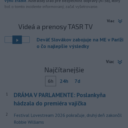
vyhli zrážke.
Austrálsky úrad pre bezpečnosť dopravy (ATSB), ktorý
bol o tomto incidente informovaný, začal vyšetrovanie.
Viac
Videá a prenosy TASR TV
Deväť Slovákov zabojuje na ME v Paríži
o čo najlepšie výsledky
Viac
Najčítanejšie
6h
24h
7d
DRÁMA V PARLAMENTE: Poslankyňa
1
hádzala do premiéra vajíčka
2
Festival Lovestream 2026 pokračuje, druhý deň zakončil
Robbie Williams