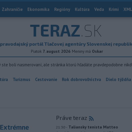
Zahraničie
Ekonomika
Regióny
Kultúra
Veda
Krimi
XML
TERAZ
.SK
pravodajský portál Tlačovej agentúry Slovenskej republi
Piatok
7. august 2026
Meniny má
Oskar
ý ste boli nasmerovaní, ale stránka ktorú hľadáte pravdepodobne nikd
túra
Turizmus
Cestovanie
Rok dobrovoľníctva
Dielo týždňa
Práve teraz
 Extrémne
-
Taliansky tenista Matteo
21:30