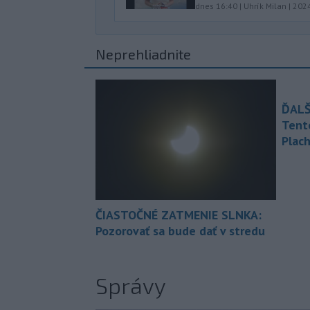
dnes 16:40
|
Uhrík Milan
|
202
Neprehliadnite
ĎALŠ
Tent
Plach
ČIASTOČNÉ ZATMENIE SLNKA:
Pozorovať sa bude dať v stredu
Správy