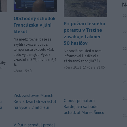
N
22
Obchodný schodok
Pri požiari lesného
Francúzska v júni
porastu v Trstíne
klesol
22
zasahuje takmer
Na medziročnej báze sa
50 hasičov
zvýšili vývoz aj dovoz,
22
tempo rastu exportu však
Na sociálnej sieti o tom
bolo výraznejšie. Vývoz
informoval Hasičský a
vzrástol o 8 %, dovoz o 6,4
záchranný zbor (HaZZ).
užby
%.
21
aktualizované
včera 20:21
,
včera 21:05
ho
včera 19:40
21
Zisk zaisťovne Munich
21
O post primátora
u
Re v 2. kvartáli vzrástol
Bardejova sa bude
za
na vyše 2,2 mld. eur
uchádzať Marek Šimco
21
V. Putin schválil predaj