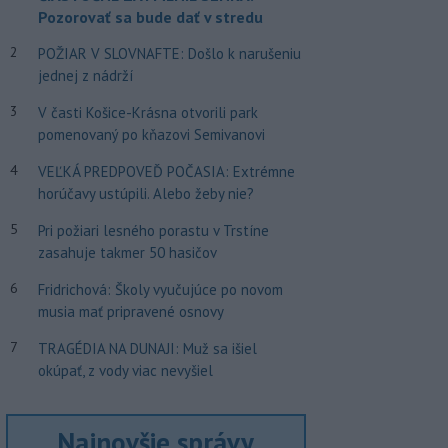
Pozorovať sa bude dať v stredu
2
POŽIAR V SLOVNAFTE: Došlo k narušeniu
jednej z nádrží
3
V časti Košice-Krásna otvorili park
pomenovaný po kňazovi Semivanovi
4
VEĽKÁ PREDPOVEĎ POČASIA: Extrémne
horúčavy ustúpili. Alebo žeby nie?
5
Pri požiari lesného porastu v Trstíne
zasahuje takmer 50 hasičov
6
Fridrichová: Školy vyučujúce po novom
musia mať pripravené osnovy
7
TRAGÉDIA NA DUNAJI: Muž sa išiel
okúpať, z vody viac nevyšiel
Najnovšie správy