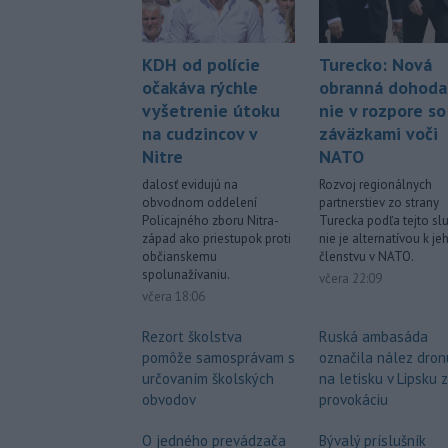
KDH od polície
Turecko: Nová
očakáva rýchle
obranná dohoda
vyšetrenie útoku
nie v rozpore so
na cudzincov v
záväzkami voči
Nitre
NATO
dalosť evidujú na
Rozvoj regionálnych
obvodnom oddelení
partnerstiev zo strany
Policajného zboru Nitra-
Turecka podľa tejto sl
západ ako priestupok proti
nie je alternatívou k je
občianskemu
členstvu v NATO.
spolunažívaniu.
včera 22:09
včera 18:06
Rezort školstva
Ruská ambasáda
pomôže samosprávam s
označila nález dron
určovaním školských
na letisku v Lipsku 
obvodov
provokáciu
O jedného prevádzača
Bývalý príslušník