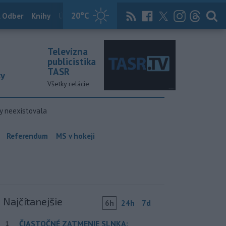
20
°C
 Odber
Knihy
Útulkovo
Magazín
News Now
Archív
TASR
Televízna
publicistika
TASR
ky
Všetky relácie
y neexistovala
Referendum
MS v hokeji
Najčítanejšie
6h
24h
7d
ČIASTOČNÉ ZATMENIE SLNKA:
1