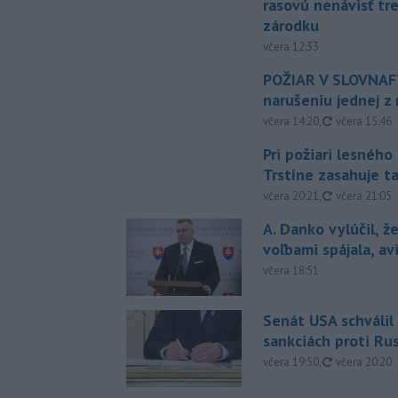
rasovú nenávisť tr
zárodku
včera 12:33
POŽIAR V SLOVNAFT
narušeniu jednej z 
aktualizovan
včera 14:20
,
včera 15:46
Pri požiari lesného
Trstíne zasahuje t
aktualizovan
včera 20:21
,
včera 21:05
A. Danko vylúčil, ž
voľbami spájala, a
včera 18:51
Senát USA schválil
sankciách proti Ru
aktualizovan
včera 19:50
,
včera 20:20