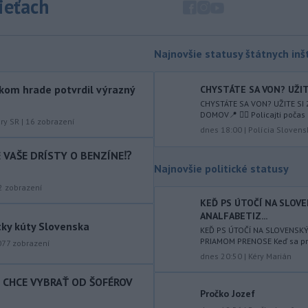
sieťach
augusta
rozhodnúť o novom
generálnom prokurátorovi, ak
parlament schváli skrátenie jeho
šesťmesačnej výpovednej lehoty.
Najnovšie statusy štátnych inšt
-
Silné búrky vo štvrtok
12:00
kom hrade potvrdil výrazný
CHYSTÁTE SA VON? UŽITE
vyvolali v hornatých oblastiach
CHYSTÁTE SA VON? UŽITE SI
západného
Rakúska povodne a
DOMOV📍 👮‍♂️ Policajti počas 
zosuvy pôdy.
úry SR
|
16
zobrazení
dnes 18:00
|
Polícia Slovens
-
Slovenský
11:51
IE VAŠE DRÍSTY O BENZÍNE⁉️
hydrometeorologický ústav (SHMÚ)
Najnovšie politické statusy
varuje v piatok
pred búrkami vo
2
zobrazení
viacerých okresoch stredného a
KEĎ PS ÚTOČÍ NA SLOV
východného Slovenska. Vydal preto
ANALFABETIZ...
výstrahu prvého stupňa.
tky kúty Slovenska
KEĎ PS ÚTOČÍ NA SLOVENSK
PRIAMOM PRENOSE Keď sa prog
-
Ministerstvo vnútra (MV) SR
077
zobrazení
11:18
dnes 20:50
|
Kéry Marián
požiada Národný bezpečnostný
úrad
(NBÚ) o nezávislé odborné posúdenie
T CHCE VYBRAŤ OD ŠOFÉROV
dodaných radarových zariadení, ktoré
Pročko Jozef
sú v pilotnej prevádzke.