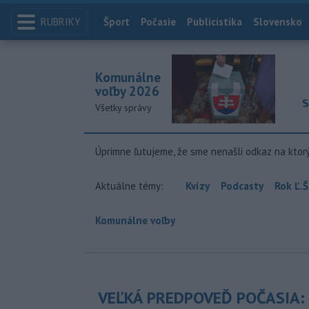
RUBRIKY
Index
Šport
Počasie
Publicistika
Slovensko
Komunálne
voľby 2026
S
Všetky správy
Úprimne ľutujeme, že sme nenašli odkaz na ktor
Aktuálne témy:
Kvízy
Podcasty
Rok Ľ.Š
Komunálne voľby
VEĽKÁ PREDPOVEĎ POČASIA: