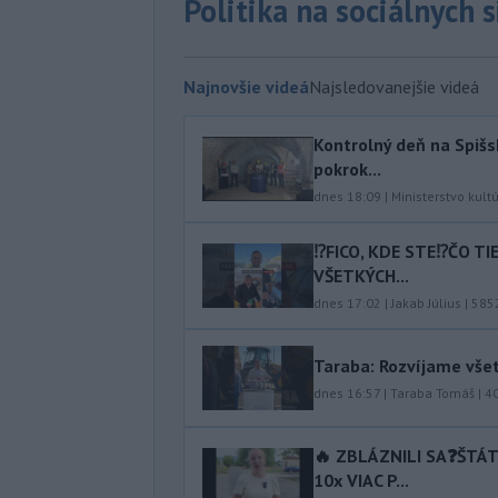
Politika na sociálnych 
Najnovšie videá
Najsledovanejšie videá
Kontrolný deň na Spišs
pokrok...
dnes 18:09
|
Ministerstvo kult
⁉️FICO, KDE STE⁉️ČO T
VŠETKÝCH...
dnes 17:02
|
Jakab Július
|
585
Taraba: Rozvíjame vše
dnes 16:57
|
Taraba Tomáš
|
4
🔥 ZBLÁZNILI SA❓️ŠTÁ
10x VIAC P...