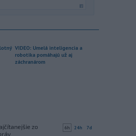
lotný
VIDEO: Umelá inteligencia a
robotika pomáhajú už aj
záchranárom
jčítanejšie zo
6h
24h
7d
práv