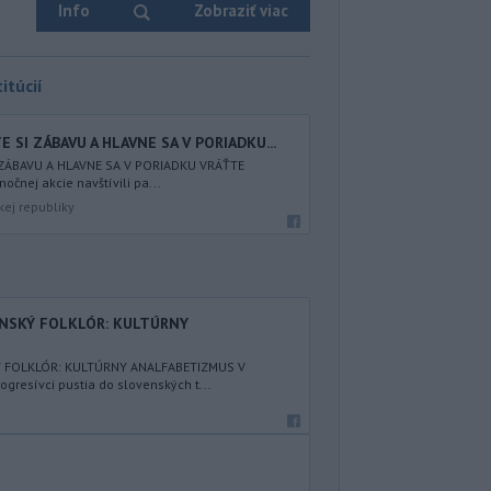
Info
Zobraziť viac
itúcií
 SI ZÁBAVU A HLAVNE SA V PORIADKU...
 ZÁBAVU A HLAVNE SA V PORIADKU VRÁŤTE
nočnej akcie navštívili pa...
kej republiky
ENSKÝ FOLKLÓR: KULTÚRNY
Ý FOLKLÓR: KULTÚRNY ANALFABETIZMUS V
resívci pustia do slovenských t...