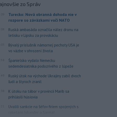
ajnovšie
zo Správ
Turecko: Nová obranná dohoda nie v
:09
rozpore so záväzkami voči NATO
:08
Ruská ambasáda označila nález dronu na
letisku v Lipsku za provokáciu
:03
Bývalý príslušník námornej pechoty USA je
vo väzbe v ohrození života
:58
Španielsko vydalo Nemecku
sedemdesiatnika podozrivého z lúpeže
:49
Ruský útok na východe Ukrajiny zabil dvoch
ľudí a štyroch zranil
:38
K útoku na tábor v provincii Marib sa
prihlásili húsíovia
:21
Uvalili sankcie na šéfov firiem spojených s
raketami Iskander a Sarmat