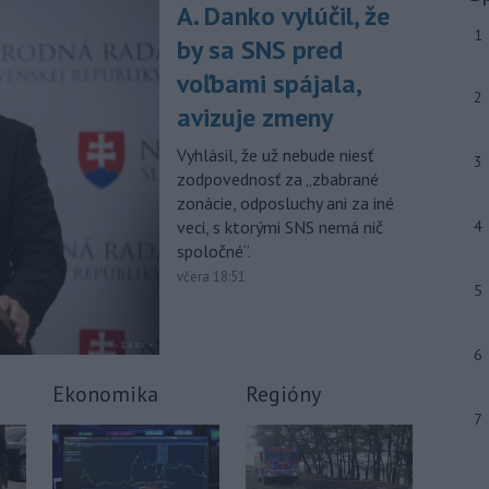
júla 2026 herečka a dlhoročná
A. Danko vylúčil, že
členka
Slovenského komorného
1
by sa SNS pred
divadla (SKD) v Martine Helena
Sudická.
voľbami spájala,
2
avizuje zmeny
-
Národná diaľničná
10:15
spoločnosť (NDS) ukončila výmenu
Vyhlásil, že už nebude niesť
mostného
záveru na ľavej strane
3
zodpovednosť za „zbabrané
mosta Lanfranconi, ktorý je súčasťou
zonácie, odposluchy ani za iné
bratislavskej diaľnice D2.
veci, s ktorými SNS nemá nič
4
Viac >
spoločné“.
včera 18:51
5
6
Ekonomika
Regióny
7