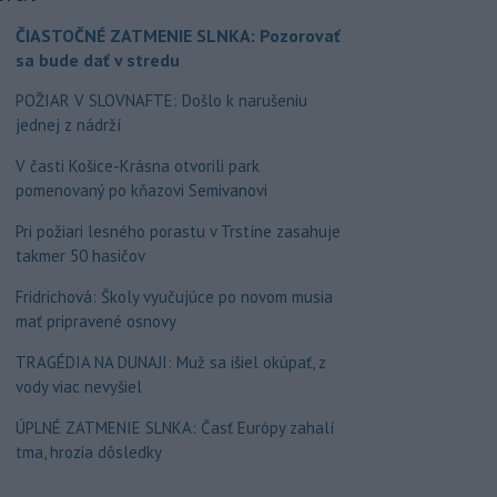
ČIASTOČNÉ ZATMENIE SLNKA: Pozorovať
sa bude dať v stredu
POŽIAR V SLOVNAFTE: Došlo k narušeniu
jednej z nádrží
V časti Košice-Krásna otvorili park
pomenovaný po kňazovi Semivanovi
Pri požiari lesného porastu v Trstíne zasahuje
takmer 50 hasičov
Fridrichová: Školy vyučujúce po novom musia
mať pripravené osnovy
TRAGÉDIA NA DUNAJI: Muž sa išiel okúpať, z
vody viac nevyšiel
ÚPLNÉ ZATMENIE SLNKA: Časť Európy zahalí
tma, hrozia dôsledky