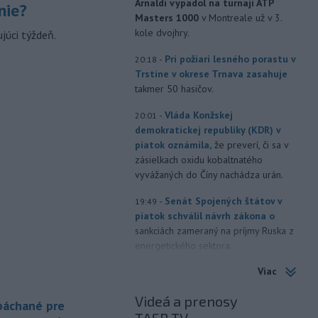
Arnaldi vypadol na turnaji ATP
nie?
Masters 1000
v Montreale už v 3.
kole dvojhry.
júci týždeň.
-
Pri požiari lesného porastu v
20:18
Trstíne v okrese Trnava zasahuje
takmer 50 hasičov.
-
Vláda Konžskej
20:01
demokratickej republiky (KDR) v
piatok oznámila,
že preverí, či sa v
zásielkach oxidu kobaltnatého
vyvážaných do Číny nachádza urán.
-
Senát Spojených štátov v
19:49
piatok schválil návrh zákona o
sankciách zameraný na príjmy Ruska z
energetického sektora.
Viac
-
Slovenská polícia prispela k
16:08
objasneniu prípadu prevádzačstva,
Videá a prenosy
ktorý sa podarilo ukončiť
 páchané pre
právoplatným odsúdením páchateľa v