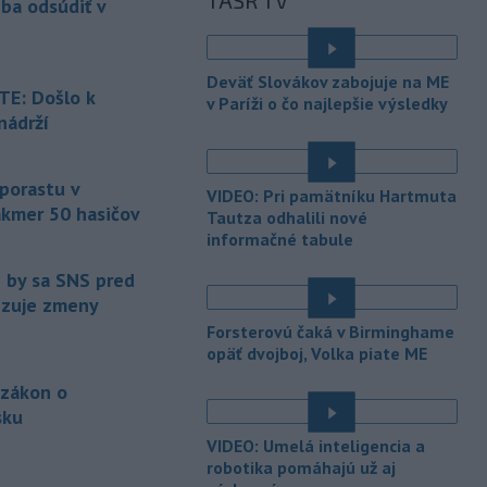
TASR TV
eba odsúdiť v
Maďarsku.
-
Piatkový požiar v
15:21
Deväť Slovákov zabojuje na ME
bratislavskej rafinérii Slovnaft je
E: Došlo k
v Paríži o čo najlepšie výsledky
pod kontrolou.
Príčina jeho vzniku
nádrží
bude predmetom vyšetrovania. Pre
é
TASR to potvrdil hovorca rafinérie
Anton Molnár.
 porastu v
VIDEO: Pri pamätníku Hartmuta
akmer 50 hasičov
-
Ministerstvo kultúry (MK) SR
Tautza odhalili nové
15:17
upraví verziu opatrenia o
informačné tabule
é
podrobnostiach poskytovania dotácií v
e by sa SNS pred
pôsobnosti rezortu.
vizuje zmeny
-
V bratislavskej rafinérii
14:17
Forsterovú čaká v Birminghame
Slovnaft horí uskladnený ropný
opäť dvojboj, Volka piate ME
produkt.
TASR o tom informovala
 zákon o
rafinéria s tým, že obyvateľom nehrozí
sku
nebezpečenstvo.
é
VIDEO: Umelá inteligencia a
-
Jedným zo zdravotných rizík
13:50
robotika pomáhajú už aj
na festivale môže byť vyššia