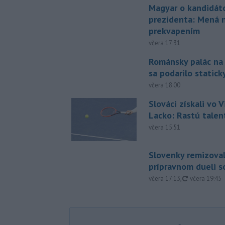
Magyar o kandidát
prezidenta: Mená 
prekvapením
včera 17:31
Románsky palác na
sa podarilo statick
včera 18:00
Slováci získali vo V
Lacko: Rastú talen
včera 15:51
Slovenky remizoval
prípravnom dueli s
aktualizovan
včera 17:13
,
včera 19:45