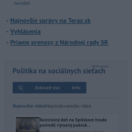
nevyšiel
Najnovšie správy na Teraz.sk
Vyhlásenia
Priame prenosy z Národnej rady SR
Politika na sociálnych sieťach
Zobraziť viac
Info
Najnovšie videá
Najsledovanejšie videá
Kontrolný deň na Spišskom hrade
potvrdil výrazný pokrok...
dnes 18:09
|
Ministerstvo kultúry SR
|
13