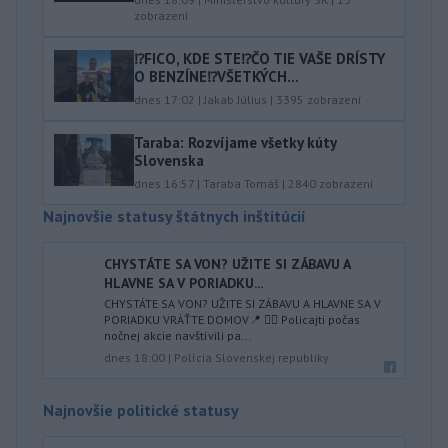
zobrazení
⁉️FICO, KDE STE⁉️ČO TIE VAŠE DRÍSTY
O BENZÍNE⁉️VŠETKÝCH...
dnes 17:02
|
Jakab Július
|
3395
zobrazení
Taraba: Rozvíjame všetky kúty
Slovenska
dnes 16:57
|
Taraba Tomáš
|
2840
zobrazení
Najnovšie statusy štátnych inštitúcií
CHYSTÁTE SA VON? UŽITE SI ZÁBAVU A
HLAVNE SA V PORIADKU...
CHYSTÁTE SA VON? UŽITE SI ZÁBAVU A HLAVNE SA V
PORIADKU VRÁŤTE DOMOV📍 👮‍♂️ Policajti počas
nočnej akcie navštívili pa...
dnes 18:00
|
Polícia Slovenskej republiky
Najnovšie politické statusy