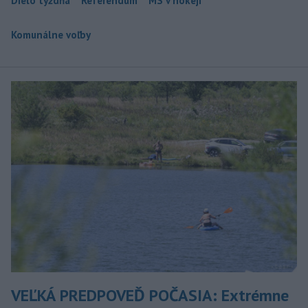
Dielo týždňa
Referendum
MS v hokeji
Komunálne voľby
VEĽKÁ PREDPOVEĎ POČASIA: Extrémne