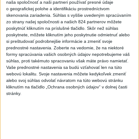
naša spoločnosť a naši partneri používať presné údaje
Vyhlásil, že už nebude niesť zodpovednosť za „zbabrané
o geografickej polohe a identifikáciu prostredníctvom
zonácie, odposluchy ani za iné veci, s ktorými SNS nemá nič
skenovania zariadenia. Súhlas s vyššie uvedeným spracúvaním
spoločné“.
zo strany našej spoločnosti a našich 824 partnerov môžete
poskytnúť kliknutím na príslušné tlačidlo. Skôr než súhlas
dnes 18:51
poskytnete, môžete kliknutím jeho poskytnutie odmietnuť alebo
si preštudovať podrobnejšie informácie a zmeniť svoje
Slovensko
prednostné nastavenia.
Zoberte na vedomie, že na niektoré
formy spracúvania vašich osobných údajov nepotrebujeme váš
KDH od polície očakáva rýchle
súhlas, proti takémuto spracovaniu však máte právo namietať.
vyšetrenie útoku na cudzincov v
Vaše prednostné nastavenia sa budú vzťahovať len na túto
Nitre
webovú lokalitu. Svoje nastavenia môžete kedykoľvek zmeniť
dnes 18:06
alebo svoj súhlas odvolať návratom na túto webovú stránku
kliknutím na tlačidlo „Ochrana osobných údajov“ v dolnej časti
Rezort školstva pomôže samosprávam s určovaním
stránky.
školských obvodov
O jedného prevádzača menej: Prispela k tomu aj slovenská
polícia
POŽIAR V SLOVNAFTE: Došlo k narušeniu jednej z nádrží