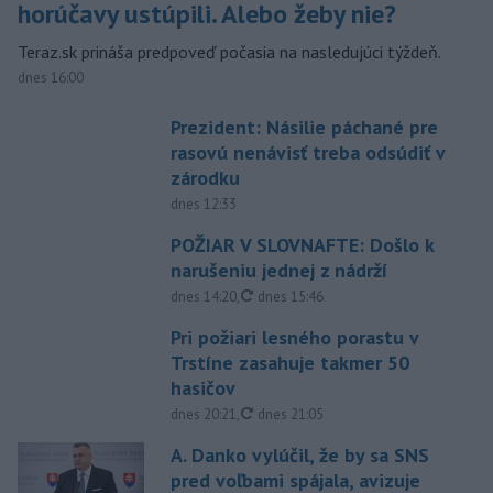
horúčavy ustúpili. Alebo žeby nie?
Teraz.sk prináša predpoveď počasia na nasledujúci týždeň.
dnes 16:00
Prezident: Násilie páchané pre
rasovú nenávisť treba odsúdiť v
zárodku
dnes 12:33
POŽIAR V SLOVNAFTE: Došlo k
narušeniu jednej z nádrží
aktualizované
dnes 14:20
,
dnes 15:46
Pri požiari lesného porastu v
Trstíne zasahuje takmer 50
hasičov
aktualizované
dnes 20:21
,
dnes 21:05
A. Danko vylúčil, že by sa SNS
pred voľbami spájala, avizuje