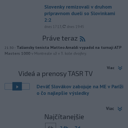
Slovenky remizovali v druhom
prípravnom dueli so Slovinkami
2:2
aktualizované
dnes 17:13
,
dnes 19:45
Práve teraz
-
Taliansky tenista Matteo Arnaldi vypadol na turnaji ATP
21:30
Masters 1000
v Montreale už v 3. kole dvojhry.
Viac
Videá a prenosy TASR TV
Deväť Slovákov zabojuje na ME v Paríži
o čo najlepšie výsledky
Viac
Najčítanejšie
6h
24h
7d