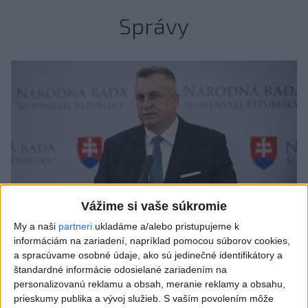
Správy
Vážime si vaše súkromie
My a naši
partneri
ukladáme a/alebo pristupujeme k
informáciám na zariadení, napríklad pomocou súborov cookies,
a spracúvame osobné údaje, ako sú jedinečné identifikátory a
štandardné informácie odosielané zariadením na
A. Danko vylúčil, že by sa SNS pred
personalizovanú reklamu a obsah, meranie reklamy a obsahu,
voľbami spájala, avizuje zmeny
prieskumy publika a vývoj služieb.
S vaším povolením môže