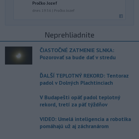
Pročko Jozef
dnes 19:56
|
Pročko Jozef
Neprehliadnite
ČIASTOČNÉ ZATMENIE SLNKA:
Pozorovať sa bude dať v stredu
ĎALŠÍ TEPLOTNÝ REKORD: Tentoraz
padol v Dolných Plachtinciach
V Budapešti opäť padol teplotný
rekord, tretí za päť týždňov
VIDEO: Umelá inteligencia a robotika
pomáhajú už aj záchranárom