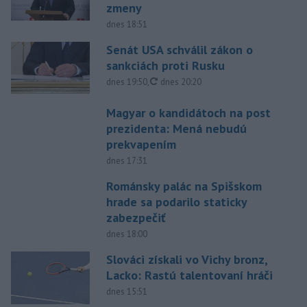
zmeny
dnes 18:51
Senát USA schválil zákon o
sankciách proti Rusku
aktualizované
dnes 19:50
,
dnes 20:20
Magyar o kandidátoch na post
prezidenta: Mená nebudú
prekvapením
dnes 17:31
Románsky palác na Spišskom
hrade sa podarilo staticky
zabezpečiť
dnes 18:00
Slováci získali vo Vichy bronz,
Lacko: Rastú talentovaní hráči
dnes 15:51