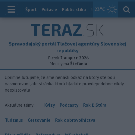
23
°C
Index
Šport
Počasie
Publicistika
Slovensko
Zahranič
TERAZ
.SK
Spravodajský portál Tlačovej agentúry Slovenskej
republiky
Piatok
7. august 2026
Meniny má
Štefánia
Úprimne ľutujeme, že sme nenašli odkaz na ktorý ste boli
nasmerovaní, ale stránka ktorú hľadáte pravdepodobne nikdy
neexistovala
Aktuálne témy:
Kvízy
Podcasty
Rok Ľ.Štúra
Turizmus
Cestovanie
Rok dobrovoľníctva