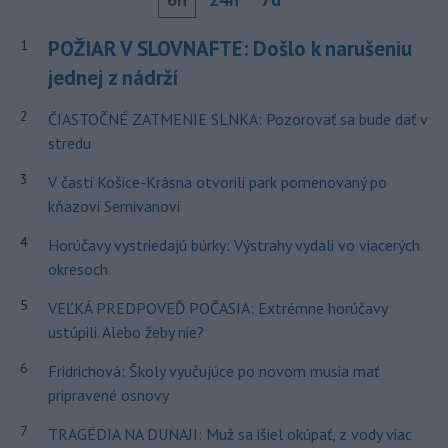
POŽIAR V SLOVNAFTE: Došlo k narušeniu
1
jednej z nádrží
2
ČIASTOČNÉ ZATMENIE SLNKA: Pozorovať sa bude dať v
stredu
3
V časti Košice-Krásna otvorili park pomenovaný po
kňazovi Semivanovi
4
Horúčavy vystriedajú búrky: Výstrahy vydali vo viacerých
okresoch
5
VEĽKÁ PREDPOVEĎ POČASIA: Extrémne horúčavy
ustúpili. Alebo žeby nie?
6
Fridrichová: Školy vyučujúce po novom musia mať
pripravené osnovy
7
TRAGÉDIA NA DUNAJI: Muž sa išiel okúpať, z vody viac