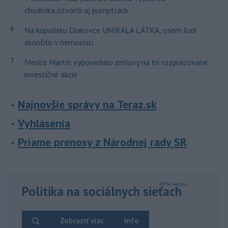
chodníka,otvorili aj pumptrack
6
Na kúpalisku Diakovce UNIKALA LÁTKA, osem ľudí
skončilo v nemocnici
7
Mesto Martin vypovedalo zmluvy na tri rozpracované
investičné akcie
Najnovšie správy na Teraz.sk
Vyhlásenia
Priame prenosy z Národnej rady SR
Politika na sociálnych sieťach
Zobraziť viac
Info