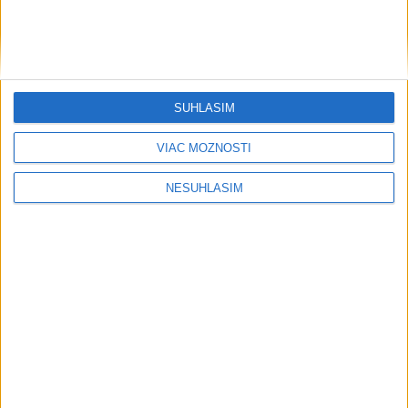
SÚHLASÍM
VIAC MOŽNOSTÍ
NESÚHLASÍM
....