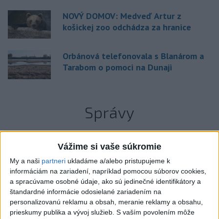
NOVÝ DOMOV: Medveď Artur z
košickej zoo odchádza za hranice
Orbánová telefonovala s Blanárom a
Tarabom o pomoci na Dunaji
Správy
Vážime si vaše súkromie
My a naši
partneri
ukladáme a/alebo pristupujeme k
informáciám na zariadení, napríklad pomocou súborov cookies,
a spracúvame osobné údaje, ako sú jedinečné identifikátory a
štandardné informácie odosielané zariadením na
personalizovanú reklamu a obsah, meranie reklamy a obsahu,
prieskumy publika a vývoj služieb.
S vaším povolením môže