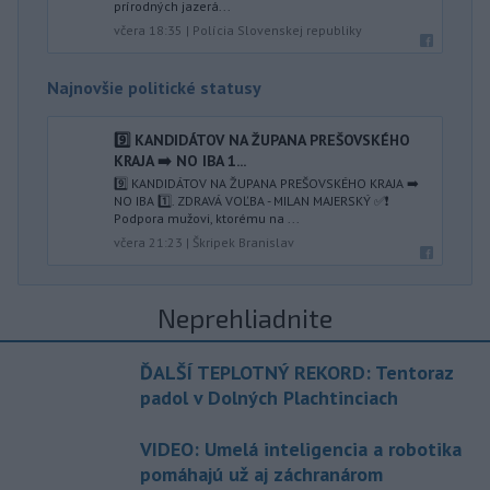
prírodných jazerá...
včera 18:35
|
Polícia Slovenskej republiky
Najnovšie politické statusy
9️⃣ KANDIDÁTOV NA ŽUPANA PREŠOVSKÉHO
KRAJA ➡️ NO IBA 1️...
9️⃣ KANDIDÁTOV NA ŽUPANA PREŠOVSKÉHO KRAJA ➡️
NO IBA 1️⃣. ZDRAVÁ VOĽBA - MILAN MAJERSKÝ ✅️❗️
Podpora mužovi, ktorému na ...
včera 21:23
|
Škripek Branislav
Neprehliadnite
ĎALŠÍ TEPLOTNÝ REKORD: Tentoraz
padol v Dolných Plachtinciach
VIDEO: Umelá inteligencia a robotika
pomáhajú už aj záchranárom