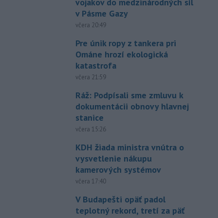
vojakov do medzinárodných síl
v Pásme Gazy
včera 20:49
Pre únik ropy z tankera pri
Ománe hrozí ekologická
katastrofa
včera 21:59
Ráž: Podpísali sme zmluvu k
dokumentácii obnovy hlavnej
stanice
včera 15:26
KDH žiada ministra vnútra o
vysvetlenie nákupu
kamerových systémov
včera 17:40
V Budapešti opäť padol
teplotný rekord, tretí za päť