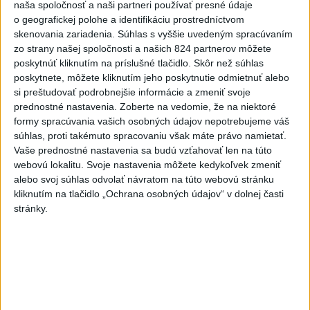
naša spoločnosť a naši partneri používať presné údaje
o geografickej polohe a identifikáciu prostredníctvom
skenovania zariadenia. Súhlas s vyššie uvedeným spracúvaním
zo strany našej spoločnosti a našich 824 partnerov môžete
poskytnúť kliknutím na príslušné tlačidlo. Skôr než súhlas
poskytnete, môžete kliknutím jeho poskytnutie odmietnuť alebo
Na kúpalisku Diakovce UNIKALA LÁTKA,
si preštudovať podrobnejšie informácie a zmeniť svoje
prednostné nastavenia.
Zoberte na vedomie, že na niektoré
osem ľudí skončilo v nemocnici
formy spracúvania vašich osobných údajov nepotrebujeme váš
súhlas, proti takémuto spracovaniu však máte právo namietať.
Na mieste zasahovala aj polícia v súčinnosti s ďalšími
Vaše prednostné nastavenia sa budú vzťahovať len na túto
záchrannými zložkami.
webovú lokalitu. Svoje nastavenia môžete kedykoľvek zmeniť
aktualizované
včera 18:23
,
včera 21:38
alebo svoj súhlas odvolať návratom na túto webovú stránku
kliknutím na tlačidlo „Ochrana osobných údajov“ v dolnej časti
Slovensko
stránky.
ŽSK: VšZP znevýhodnila krajské
nemocnice v porovnaní so
súkromnými
včera 17:57
KDH žiada ministra vnútra o vysvetlenie nákupu kamerových