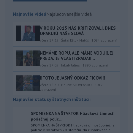
Najnovšie videá
Najsledovanejšie videá
V ROKU 2015 NÁS KRITIZOVALI. DNES
OPAKUJÚ NAŠE SLOVÁ
včera 17:35
|
Šutaj Eštok Matúš
|
1084
zobrazení
NEMÁME ROPU, ALE MÁME VODU‼️JEJ
PREDAJ JE VLASTIZRADA‼️...
včera 17:05
|
Jakab Július
|
1893
zobrazení
‼️TOTO JE JASNÝ ODKAZ FICOVI‼️
včera 16:20
|
Hnutie SLOVENSKO
|
8017
zobrazení
Najnovšie statusy štátnych inštitúcií
SPOMIENKA NA ŠTVRTOK Hliadková činnosť
poriečnej políc...
SPOMIENKA NA ŠTVRTOK Hliadková činnosť poriečnej
polície v 80 rokoch 20. storočia. Na kúpaliskách a