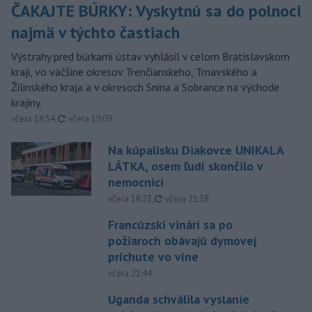
ČAKAJTE BÚRKY: Vyskytnú sa do polnoci
najmä v týchto častiach
Výstrahy pred búrkami ústav vyhlásil v celom Bratislavskom
kraji, vo väčšine okresov Trenčianskeho, Trnavského a
Žilinského kraja a v okresoch Snina a Sobrance na východe
krajiny.
aktualizované
včera 18:54
,
včera 19:09
Na kúpalisku Diakovce UNIKALA
LÁTKA, osem ľudí skončilo v
nemocnici
aktualizované
včera 18:23
,
včera 21:38
Francúzski vinári sa po
požiaroch obávajú dymovej
príchute vo víne
včera 21:44
Uganda schválila vyslanie