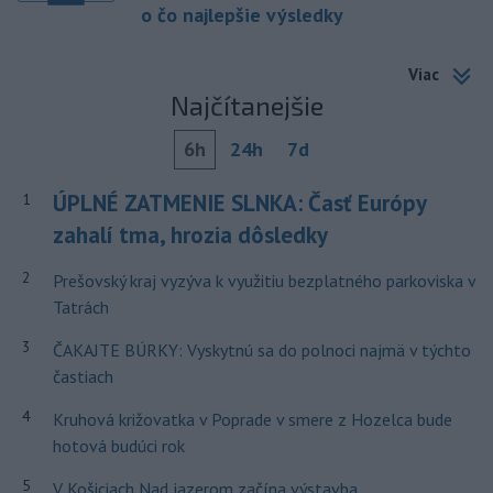
o čo najlepšie výsledky
Viac
Najčítanejšie
6h
24h
7d
ÚPLNÉ ZATMENIE SLNKA: Časť Európy
1
zahalí tma, hrozia dôsledky
2
Prešovský kraj vyzýva k využitiu bezplatného parkoviska v
Tatrách
3
ČAKAJTE BÚRKY: Vyskytnú sa do polnoci najmä v týchto
častiach
4
Kruhová križovatka v Poprade v smere z Hozelca bude
hotová budúci rok
5
V Košiciach Nad jazerom začína výstavba