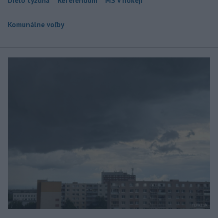
Dielo týždňa
Referendum
MS v hokeji
Komunálne voľby