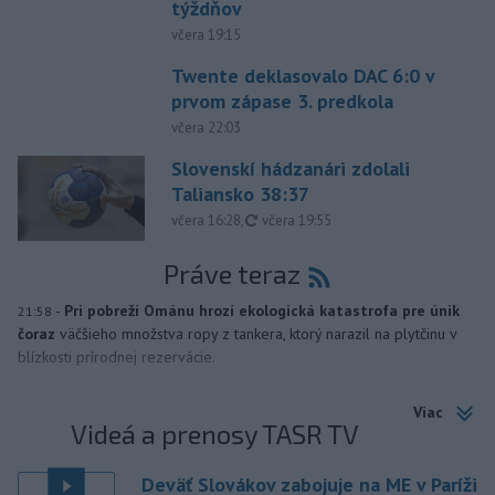
týždňov
včera 19:15
Twente deklasovalo DAC 6:0 v
prvom zápase 3. predkola
včera 22:03
Slovenskí hádzanári zdolali
Taliansko 38:37
aktualizované
včera 16:28
,
včera 19:55
Práve teraz
-
Pri pobreží Ománu hrozí ekologická katastrofa pre únik
21:58
čoraz
väčšieho množstva ropy z tankera, ktorý narazil na plytčinu v
blízkosti prírodnej rezervácie.
Viac
Videá a prenosy TASR TV
Deväť Slovákov zabojuje na ME v Paríži