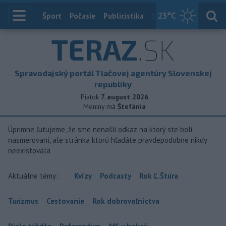
23
°C
Index
Šport
Počasie
Publicistika
Slovensko
Zahranič
TERAZ
.SK
Spravodajský portál Tlačovej agentúry Slovenskej
republiky
Piatok
7. august 2026
Meniny má
Štefánia
Úprimne ľutujeme, že sme nenašli odkaz na ktorý ste boli
nasmerovaní, ale stránka ktorú hľadáte pravdepodobne nikdy
neexistovala
Aktuálne témy:
Kvízy
Podcasty
Rok Ľ.Štúra
Turizmus
Cestovanie
Rok dobrovoľníctva