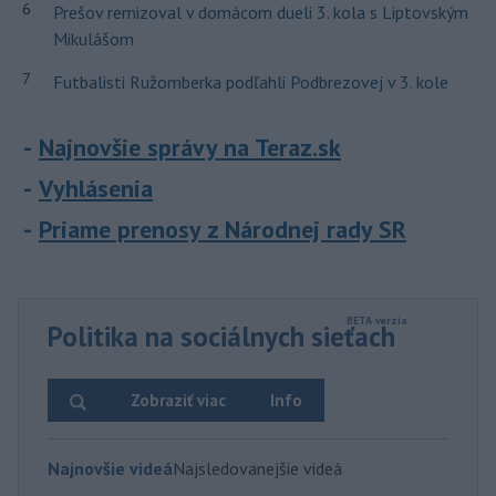
6
Prešov remizoval v domácom dueli 3. kola s Liptovským
Mikulášom
7
Futbalisti Ružomberka podľahli Podbrezovej v 3. kole
Najnovšie správy na Teraz.sk
Vyhlásenia
Priame prenosy z Národnej rady SR
Politika na sociálnych sieťach
Zobraziť viac
Info
Najnovšie videá
Najsledovanejšie videá