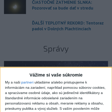
ČIASTOČNÉ ZATMENIE SLNKA:
Pozorovať sa bude dať v stredu
ĎALŠÍ TEPLOTNÝ REKORD: Tentoraz
padol v Dolných Plachtinciach
Správy
Vážime si vaše súkromie
My a naši
partneri
ukladáme a/alebo pristupujeme k
informáciám na zariadení, napríklad pomocou súborov cookies,
a spracúvame osobné údaje, ako sú jedinečné identifikátory a
štandardné informácie odosielané zariadením na
personalizovanú reklamu a obsah, meranie reklamy a obsahu,
prieskumy publika a vývoj služieb.
S vaším povolením môže