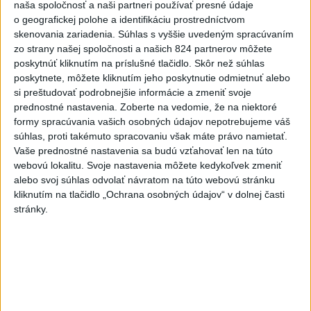
naša spoločnosť a naši partneri používať presné údaje
o geografickej polohe a identifikáciu prostredníctvom
skenovania zariadenia. Súhlas s vyššie uvedeným spracúvaním
zo strany našej spoločnosti a našich 824 partnerov môžete
Slovensko čakajú astronomické úkazy,
poskytnúť kliknutím na príslušné tlačidlo. Skôr než súhlas
zatmenie Slnka striedajú Perzeidy
poskytnete, môžete kliknutím jeho poskytnutie odmietnuť alebo
si preštudovať podrobnejšie informácie a zmeniť svoje
Zatmenie sa začne najskôr na východe krajiny.
prednostné nastavenia.
Zoberte na vedomie, že na niektoré
dnes 7:36
formy spracúvania vašich osobných údajov nepotrebujeme váš
súhlas, proti takémuto spracovaniu však máte právo namietať.
Slovensko
Vaše prednostné nastavenia sa budú vzťahovať len na túto
webovú lokalitu. Svoje nastavenia môžete kedykoľvek zmeniť
Fico: Suchá musia viesť k
alebo svoj súhlas odvolať návratom na túto webovú stránku
razantnejšej ochrane vody na
kliknutím na tlačidlo „Ochrana osobných údajov“ v dolnej časti
Slovensku
stránky.
včera 21:39
Polícia vyzýva mladých, aby boli opatrní s požívaním
alkoholu
MZVEZ: V Nemecku zavedú zákaz konzumácie alkoholu na