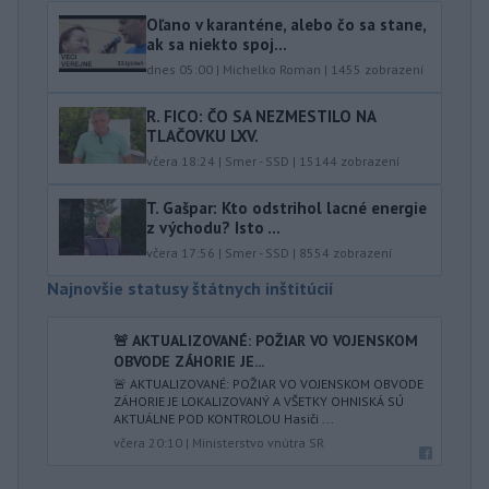
Oľano v karanténe, alebo čo sa stane,
ak sa niekto spoj...
dnes 05:00
|
Michelko Roman
|
1455
zobrazení
R. FICO: ČO SA NEZMESTILO NA
TLAČOVKU LXV.
včera 18:24
|
Smer - SSD
|
15144
zobrazení
T. Gašpar: Kto odstrihol lacné energie
z východu? Isto ...
včera 17:56
|
Smer - SSD
|
8554
zobrazení
Najnovšie statusy štátnych inštitúcií
🚨 AKTUALIZOVANÉ: POŽIAR VO VOJENSKOM
OBVODE ZÁHORIE JE...
🚨 AKTUALIZOVANÉ: POŽIAR VO VOJENSKOM OBVODE
ZÁHORIE JE LOKALIZOVANÝ A VŠETKY OHNISKÁ SÚ
AKTUÁLNE POD KONTROLOU Hasiči ...
včera 20:10
|
Ministerstvo vnútra SR