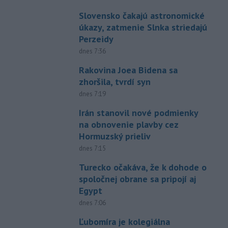
Slovensko čakajú astronomické
úkazy, zatmenie Slnka striedajú
Perzeidy
dnes 7:36
Rakovina Joea Bidena sa
zhoršila, tvrdí syn
dnes 7:19
Irán stanovil nové podmienky
na obnovenie plavby cez
Hormuzský prieliv
dnes 7:15
Turecko očakáva, že k dohode o
spoločnej obrane sa pripojí aj
Egypt
dnes 7:06
Ľubomíra je kolegiálna