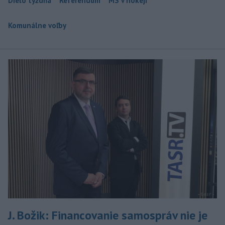
Dielo týždňa
Referendum
MS v hokeji
Komunálne voľby
J. Božik: Financovanie samospráv nie je