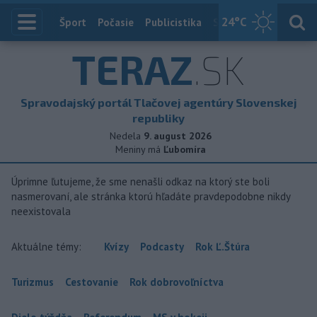
24
°C
Index
Šport
Počasie
Publicistika
Slovensko
Zahranič
TERAZ
.SK
Spravodajský portál Tlačovej agentúry Slovenskej
republiky
Nedela
9. august 2026
Meniny má
Ľubomíra
Úprimne ľutujeme, že sme nenašli odkaz na ktorý ste boli
nasmerovaní, ale stránka ktorú hľadáte pravdepodobne nikdy
neexistovala
Aktuálne témy:
Kvízy
Podcasty
Rok Ľ.Štúra
Turizmus
Cestovanie
Rok dobrovoľníctva