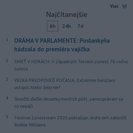
Viac
Najčítanejšie
6h
24h
7d
DRÁMA V PARLAMENTE: Poslankyňa
1
hádzala do premiéra vajíčka
2
SMRŤ V HORÁCH: V Západných Tatrách zomrel 76-ročný
turista
3
VEĽKÁ PREDPOVEĎ POČASIA: Extrémne horúčavy
ustúpili. Alebo žeby nie?
4
Skončili ďalšie desiatky menších pôšt, samosprávam sa
to nepáči
5
Festival Lovestream 2026 pokračuje, druhý deň zakončil
Robbie Williams