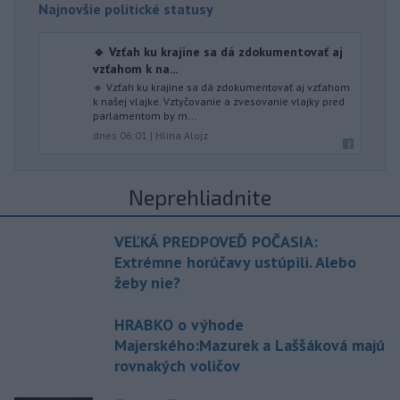
Najnovšie politické statusy
🔹 Vzťah ku krajine sa dá zdokumentovať aj
vzťahom k na...
🔹 Vzťah ku krajine sa dá zdokumentovať aj vzťahom
k našej vlajke. Vztyčovanie a zvesovanie vlajky pred
parlamentom by m...
dnes 06:01
|
Hlina Alojz
Neprehliadnite
VEĽKÁ PREDPOVEĎ POČASIA:
Extrémne horúčavy ustúpili. Alebo
žeby nie?
HRABKO o výhode
Majerského:Mazurek a Laššáková majú
rovnakých voličov