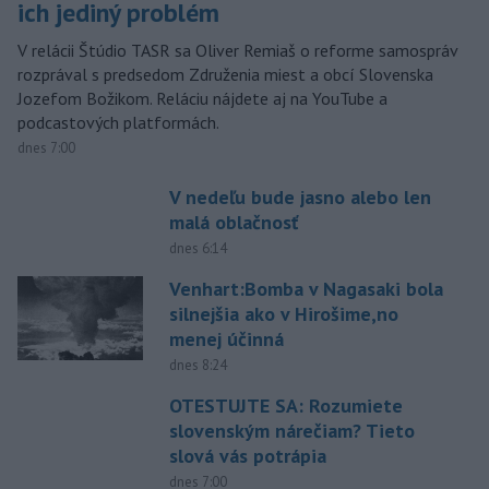
ich jediný problém
V relácii Štúdio TASR sa Oliver Remiaš o reforme samospráv
rozprával s predsedom Združenia miest a obcí Slovenska
Jozefom Božikom. Reláciu nájdete aj na YouTube a
podcastových platformách.
dnes 7:00
V nedeľu bude jasno alebo len
malá oblačnosť
dnes 6:14
Venhart:Bomba v Nagasaki bola
silnejšia ako v Hirošime,no
menej účinná
dnes 8:24
OTESTUJTE SA: Rozumiete
slovenským nárečiam? Tieto
slová vás potrápia
dnes 7:00