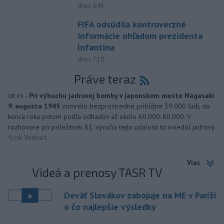
dnes 6:45
FIFA odsúdila kontroverzné
informácie ohľadom prezidenta
Infantina
dnes 7:10
Práve teraz
-
Pri výbuchu jadrovej bomby v japonskom meste Nagasaki
08:19
9. augusta 1945
zomrelo bezprostredne približne 39.000 ľudí, do
konca roka potom podľa odhadov až okolo 60.000-80.000. V
rozhovore pri príležitosti 81. výročia tejto udalosti to uviedol jadrový
fyzik Venhart.
Viac
Videá a prenosy TASR TV
Deväť Slovákov zabojuje na ME v Paríži
o čo najlepšie výsledky