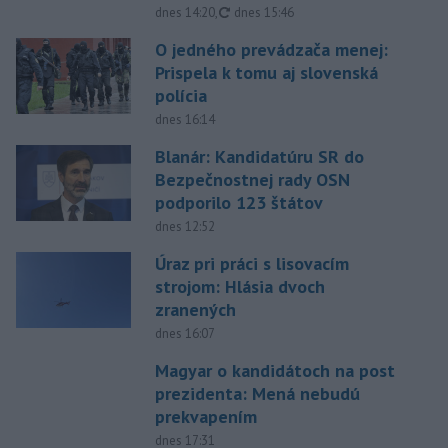
aktualizované
dnes 14:20
,
dnes 15:46
O jedného prevádzača menej:
Prispela k tomu aj slovenská
polícia
dnes 16:14
Blanár: Kandidatúru SR do
Bezpečnostnej rady OSN
podporilo 123 štátov
dnes 12:52
Úraz pri práci s lisovacím
strojom: Hlásia dvoch
zranených
dnes 16:07
Magyar o kandidátoch na post
prezidenta: Mená nebudú
prekvapením
dnes 17:31