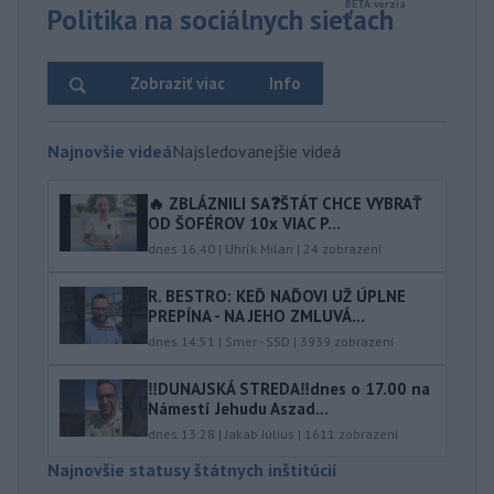
Politika na sociálnych sieťach
Zobraziť viac
Info
Najnovšie videá
Najsledovanejšie videá
🔥 ZBLÁZNILI SA❓️ŠTÁT CHCE VYBRAŤ
OD ŠOFÉROV 10x VIAC P...
dnes 16:40
|
Uhrík Milan
|
24
zobrazení
R. BESTRO: KEĎ NAĎOVI UŽ ÚPLNE
PREPÍNA - NA JEHO ZMLUVÁ...
dnes 14:51
|
Smer - SSD
|
3939
zobrazení
‼️DUNAJSKÁ STREDA‼️dnes o 17.00 na
Námestí Jehudu Aszad...
dnes 13:28
|
Jakab Július
|
1611
zobrazení
Najnovšie statusy štátnych inštitúcií