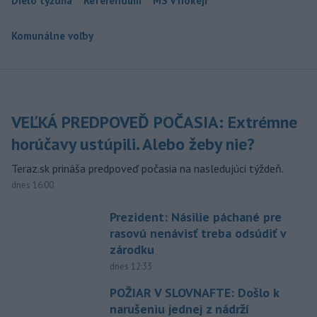
Dielo týždňa
Referendum
MS v hokeji
Komunálne voľby
VEĽKÁ PREDPOVEĎ POČASIA: Extrémne
horúčavy ustúpili. Alebo žeby nie?
Teraz.sk prináša predpoveď počasia na nasledujúci týždeň.
dnes 16:00
Prezident: Násilie páchané pre
rasovú nenávisť treba odsúdiť v
zárodku
dnes 12:33
POŽIAR V SLOVNAFTE: Došlo k
narušeniu jednej z nádrží