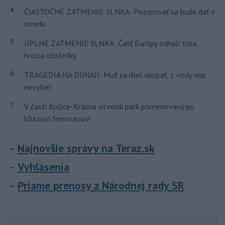
4
ČIASTOČNÉ ZATMENIE SLNKA: Pozorovať sa bude dať v
stredu
5
ÚPLNÉ ZATMENIE SLNKA: Časť Európy zahalí tma,
hrozia dôsledky
6
TRAGÉDIA NA DUNAJI: Muž sa išiel okúpať, z vody viac
nevyšiel
7
V časti Košice-Krásna otvorili park pomenovaný po
kňazovi Semivanovi
Najnovšie správy na Teraz.sk
Vyhlásenia
Priame prenosy z Národnej rady SR