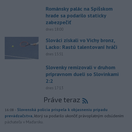
Románsky palác na Spišskom
hrade sa podarilo staticky
zabezpečiť
dnes 18:00
Slováci získali vo Vichy bronz,
Lacko: Rastú talentovaní hráči
dnes 15:51
Slovenky remizovali v druhom
prípravnom dueli so Slovinkami
2:2
dnes 17:13
Práve teraz
-
Slovenská polícia prispela k objasneniu prípadu
16:08
prevádzačstva,
ktorý sa podarilo ukončiť právoplatným odsúdením
páchateľa v Maďarsku.