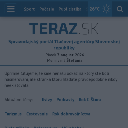
26
°C
Index
Šport
Počasie
Publicistika
Slovensko
Zahranič
TERAZ
.SK
Spravodajský portál Tlačovej agentúry Slovenskej
republiky
Piatok
7. august 2026
Meniny má
Štefánia
Úprimne ľutujeme, že sme nenašli odkaz na ktorý ste boli
nasmerovaní, ale stránka ktorú hľadáte pravdepodobne nikdy
neexistovala
Aktuálne témy:
Kvízy
Podcasty
Rok Ľ.Štúra
Turizmus
Cestovanie
Rok dobrovoľníctva