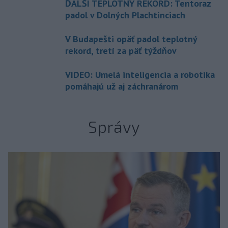
ĎALŠÍ TEPLOTNÝ REKORD: Tentoraz
padol v Dolných Plachtinciach
V Budapešti opäť padol teplotný
rekord, tretí za päť týždňov
VIDEO: Umelá inteligencia a robotika
pomáhajú už aj záchranárom
Správy