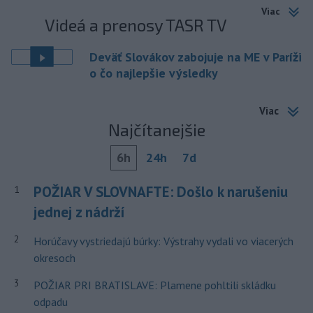
Viac
Videá a prenosy TASR TV
Deväť Slovákov zabojuje na ME v Paríži
o čo najlepšie výsledky
Viac
Najčítanejšie
6h
24h
7d
POŽIAR V SLOVNAFTE: Došlo k narušeniu
1
jednej z nádrží
2
Horúčavy vystriedajú búrky: Výstrahy vydali vo viacerých
okresoch
3
POŽIAR PRI BRATISLAVE: Plamene pohltili skládku
odpadu