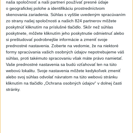
naša spoločnosť a naši partneri používať presné údaje
o geografickej polohe a identifikáciu prostredníctvom
Rezort školstva pomôže samosprávam s určovaním
skenovania zariadenia. Súhlas s vyššie uvedeným spracúvaním
školských obvodov
zo strany našej spoločnosti a našich 824 partnerov môžete
poskytnúť kliknutím na príslušné tlačidlo. Skôr než súhlas
O jedného prevádzača menej: Prispela k tomu aj slovenská
poskytnete, môžete kliknutím jeho poskytnutie odmietnuť alebo
polícia
si preštudovať podrobnejšie informácie a zmeniť svoje
prednostné nastavenia.
Zoberte na vedomie, že na niektoré
POŽIAR V SLOVNAFTE: Došlo k narušeniu jednej z nádrží
formy spracúvania vašich osobných údajov nepotrebujeme váš
súhlas, proti takémuto spracovaniu však máte právo namietať.
Vaše prednostné nastavenia sa budú vzťahovať len na túto
Zahraničie
webovú lokalitu. Svoje nastavenia môžete kedykoľvek zmeniť
alebo svoj súhlas odvolať návratom na túto webovú stránku
Taliansko odmieta ultimátum
kliknutím na tlačidlo „Ochrana osobných údajov“ v dolnej časti
Španielska
stránky.
dnes 18:50
Česká polícia obvinila päť ľudí napojených na Správu železníc