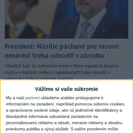
Prezident: Násilie páchané pre rasovú
nenávisť treba odsúdiť v zárodku
Mladých ľudí zo zahraničia mala v Nitre napadnúť skupina
mužov v kuklách. Jeden z napadnutých Indov skončil v
nemocnici, kde sa podrobil operácii.
dnes 12:33
Vážime si vaše súkromie
Slovensko
My a naši
partneri
ukladáme a/alebo pristupujeme k
informáciám na zariadení, napríklad pomocou súborov cookies,
a spracúvame osobné údaje, ako sú jedinečné identifikátory a
KDH od polície očakáva rýchle
štandardné informácie odosielané zariadením na
vyšetrenie útoku na cudzincov v
personalizovanú reklamu a obsah, meranie reklamy a obsahu,
Nitre
prieskumy publika a vývoj služieb.
S vaším povolením môže
dnes 18:06