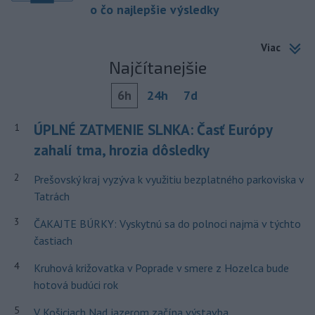
o čo najlepšie výsledky
Viac
Najčítanejšie
6h
24h
7d
ÚPLNÉ ZATMENIE SLNKA: Časť Európy
1
zahalí tma, hrozia dôsledky
2
Prešovský kraj vyzýva k využitiu bezplatného parkoviska v
Tatrách
3
ČAKAJTE BÚRKY: Vyskytnú sa do polnoci najmä v týchto
častiach
4
Kruhová križovatka v Poprade v smere z Hozelca bude
hotová budúci rok
5
V Košiciach Nad jazerom začína výstavba