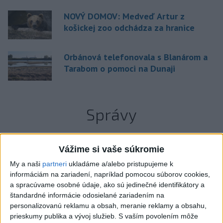
NOVÝ DOMOV: Medveď Artur z
košickej zoo odchádza za hranice
Orbánová telefonovala s Blanárom a
Tarabom o pomoci na Dunaji
Správy
Vážime si vaše súkromie
My a naši
partneri
ukladáme a/alebo pristupujeme k
informáciám na zariadení, napríklad pomocou súborov cookies,
a spracúvame osobné údaje, ako sú jedinečné identifikátory a
štandardné informácie odosielané zariadením na
personalizovanú reklamu a obsah, meranie reklamy a obsahu,
prieskumy publika a vývoj služieb.
S vaším povolením môže