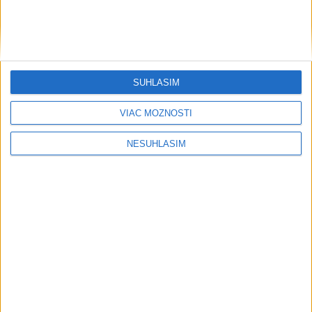
SÚHLASÍM
VIAC MOŽNOSTÍ
NESÚHLASÍM
....