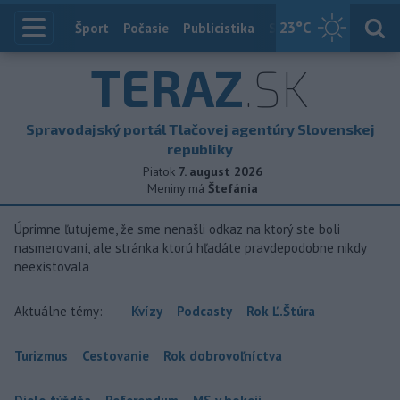
23
°C
Index
Šport
Počasie
Publicistika
Slovensko
Zahranič
TERAZ
.SK
Spravodajský portál Tlačovej agentúry Slovenskej
republiky
Piatok
7. august 2026
Meniny má
Štefánia
Úprimne ľutujeme, že sme nenašli odkaz na ktorý ste boli
nasmerovaní, ale stránka ktorú hľadáte pravdepodobne nikdy
neexistovala
Aktuálne témy:
Kvízy
Podcasty
Rok Ľ.Štúra
Turizmus
Cestovanie
Rok dobrovoľníctva