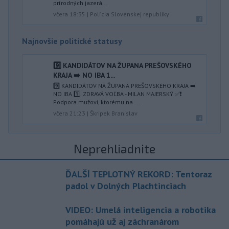
prírodných jazerá...
včera 18:35
|
Polícia Slovenskej republiky
Najnovšie politické statusy
9️⃣ KANDIDÁTOV NA ŽUPANA PREŠOVSKÉHO
KRAJA ➡️ NO IBA 1️...
9️⃣ KANDIDÁTOV NA ŽUPANA PREŠOVSKÉHO KRAJA ➡️
NO IBA 1️⃣. ZDRAVÁ VOĽBA - MILAN MAJERSKÝ ✅️❗️
Podpora mužovi, ktorému na ...
včera 21:23
|
Škripek Branislav
Neprehliadnite
ĎALŠÍ TEPLOTNÝ REKORD: Tentoraz
padol v Dolných Plachtinciach
VIDEO: Umelá inteligencia a robotika
pomáhajú už aj záchranárom