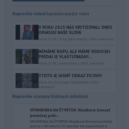
Najnovšie videá
Najsledovanejšie videá
V ROKU 2015 NÁS KRITIZOVALI. DNES
OPAKUJÚ NAŠE SLOVÁ
včera 17:35
|
Šutaj Eštok Matúš
|
1084
zobrazení
NEMÁME ROPU, ALE MÁME VODU‼️JEJ
PREDAJ JE VLASTIZRADA‼️...
včera 17:05
|
Jakab Július
|
1893
zobrazení
‼️TOTO JE JASNÝ ODKAZ FICOVI‼️
včera 16:20
|
Hnutie SLOVENSKO
|
8017
zobrazení
Najnovšie statusy štátnych inštitúcií
SPOMIENKA NA ŠTVRTOK Hliadková činnosť
poriečnej políc...
SPOMIENKA NA ŠTVRTOK Hliadková činnosť poriečnej
polície v 80 rokoch 20. storočia. Na kúpaliskách a