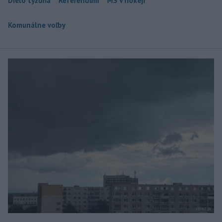
Dielo týždňa
Referendum
MS v hokeji
Komunálne voľby