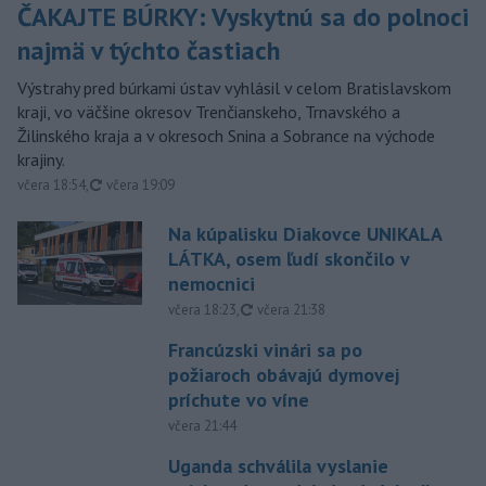
ČAKAJTE BÚRKY: Vyskytnú sa do polnoci
najmä v týchto častiach
Výstrahy pred búrkami ústav vyhlásil v celom Bratislavskom
kraji, vo väčšine okresov Trenčianskeho, Trnavského a
Žilinského kraja a v okresoch Snina a Sobrance na východe
krajiny.
aktualizované
včera 18:54
,
včera 19:09
Na kúpalisku Diakovce UNIKALA
LÁTKA, osem ľudí skončilo v
nemocnici
aktualizované
včera 18:23
,
včera 21:38
Francúzski vinári sa po
požiaroch obávajú dymovej
príchute vo víne
včera 21:44
Uganda schválila vyslanie