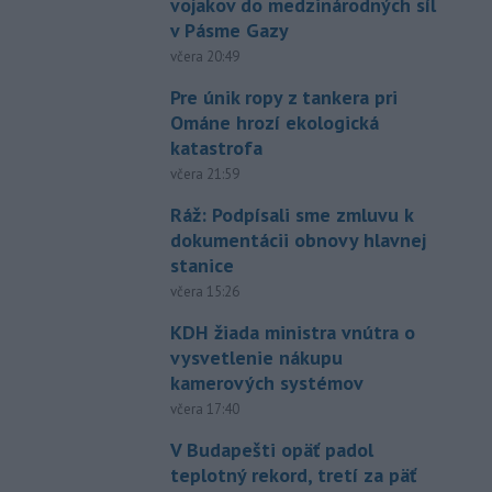
vojakov do medzinárodných síl
v Pásme Gazy
včera 20:49
Pre únik ropy z tankera pri
Ománe hrozí ekologická
katastrofa
včera 21:59
Ráž: Podpísali sme zmluvu k
dokumentácii obnovy hlavnej
stanice
včera 15:26
KDH žiada ministra vnútra o
vysvetlenie nákupu
kamerových systémov
včera 17:40
V Budapešti opäť padol
teplotný rekord, tretí za päť