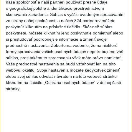
naša spoločnosť a naši partneri používať presné údaje
o geografickej polohe a identifikáciu prostredníctvom
skenovania zariadenia. Súhlas s vyššie uvedeným spracúvaním
zo strany našej spoločnosti a našich 824 partnerov môžete
poskytnúť kliknutím na príslušné tlačidlo. Skôr než súhlas
poskytnete, môžete kliknutím jeho poskytnutie odmietnuť alebo
Na kúpalisku Diakovce UNIKALA LÁTKA,
si preštudovať podrobnejšie informácie a zmeniť svoje
prednostné nastavenia.
Zoberte na vedomie, že na niektoré
osem ľudí skončilo v nemocnici
formy spracúvania vašich osobných údajov nepotrebujeme váš
súhlas, proti takémuto spracovaniu však máte právo namietať.
Na mieste zasahovala aj polícia v súčinnosti s ďalšími
Vaše prednostné nastavenia sa budú vzťahovať len na túto
záchrannými zložkami.
webovú lokalitu. Svoje nastavenia môžete kedykoľvek zmeniť
aktualizované
včera 18:23
,
včera 21:38
alebo svoj súhlas odvolať návratom na túto webovú stránku
kliknutím na tlačidlo „Ochrana osobných údajov“ v dolnej časti
Slovensko
stránky.
ŽSK: VšZP znevýhodnila krajské
nemocnice v porovnaní so
súkromnými
včera 17:57
KDH žiada ministra vnútra o vysvetlenie nákupu kamerových