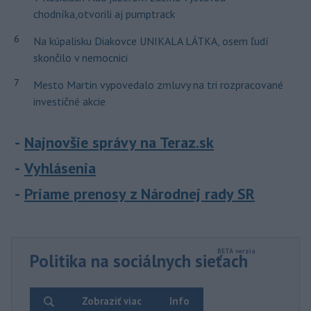
chodníka,otvorili aj pumptrack
6
Na kúpalisku Diakovce UNIKALA LÁTKA, osem ľudí
skončilo v nemocnici
7
Mesto Martin vypovedalo zmluvy na tri rozpracované
investičné akcie
Najnovšie správy na Teraz.sk
Vyhlásenia
Priame prenosy z Národnej rady SR
Politika na sociálnych sieťach
Zobraziť viac
Info