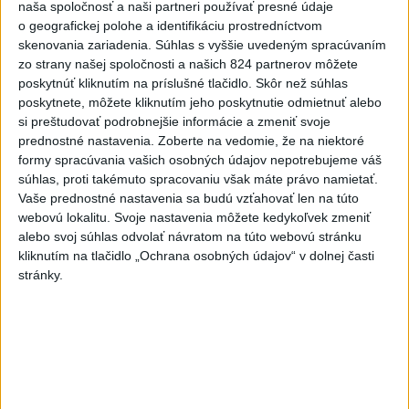
naša spoločnosť a naši partneri používať presné údaje
Zdravotné riziká na festivale: Odborníci radia, čoho sa
o geografickej polohe a identifikáciu prostredníctvom
skenovania zariadenia. Súhlas s vyššie uvedeným spracúvaním
vyvarovať
zo strany našej spoločnosti a našich 824 partnerov môžete
poskytnúť kliknutím na príslušné tlačidlo. Skôr než súhlas
ÚVZ: Povolenie na prevádzku malo k piatku 170 umelých
poskytnete, môžete kliknutím jeho poskytnutie odmietnuť alebo
kúpalísk
si preštudovať podrobnejšie informácie a zmeniť svoje
prednostné nastavenia.
Zoberte na vedomie, že na niektoré
Záchranári apelujú na opatrnosť: V júli vyrazili k takmer 6900
formy spracúvania vašich osobných údajov nepotrebujeme váš
úrazom
súhlas, proti takémuto spracovaniu však máte právo namietať.
Zahraničie
Vaše prednostné nastavenia sa budú vzťahovať len na túto
webovú lokalitu. Svoje nastavenia môžete kedykoľvek zmeniť
alebo svoj súhlas odvolať návratom na túto webovú stránku
AFP:Koalícia pod vedením Rijádu sa
kliknutím na tlačidlo „Ochrana osobných údajov“ v dolnej časti
nebude len prizerať na útoky húsíov
stránky.
dnes 14:43
Členovia kolumbijských kartelov sa na Ukrajine učia používať
drony
Magyar oznámil ukončenie mimoriadnych opatrení
zavedených pre horúčavy