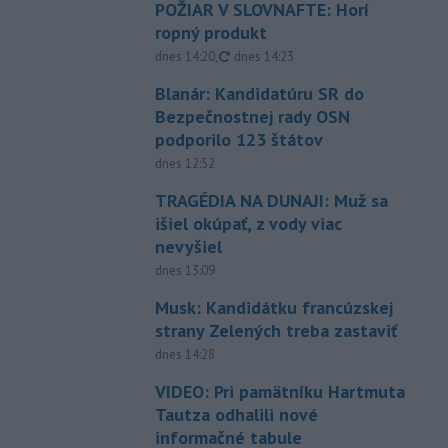
POŽIAR V SLOVNAFTE: Horí
ropný produkt
aktualizované
dnes 14:20
,
dnes 14:23
Blanár: Kandidatúru SR do
Bezpečnostnej rady OSN
podporilo 123 štátov
dnes 12:52
TRAGÉDIA NA DUNAJI: Muž sa
išiel okúpať, z vody viac
nevyšiel
dnes 13:09
Musk: Kandidátku francúzskej
strany Zelených treba zastaviť
dnes 14:28
VIDEO: Pri pamätníku Hartmuta
Tautza odhalili nové
informačné tabule