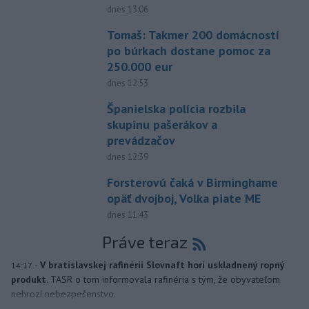
dnes 13:06
Tomaš: Takmer 200 domácností
po búrkach dostane pomoc za
250.000 eur
dnes 12:53
Španielska polícia rozbila
skupinu pašerákov a
prevádzačov
dnes 12:39
Forsterovú čaká v Birminghame
opäť dvojboj, Volka piate ME
dnes 11:43
Práve teraz
-
V bratislavskej rafinérii Slovnaft horí uskladnený ropný
14:17
produkt.
TASR o tom informovala rafinéria s tým, že obyvateľom
nehrozí nebezpečenstvo.