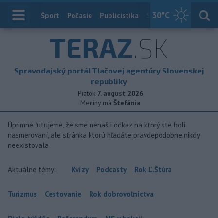
30
°C
Index
Šport
Počasie
Publicistika
Slovensko
Zahranič
TERAZ
.SK
Spravodajský portál Tlačovej agentúry Slovenskej
republiky
Piatok
7. august 2026
Meniny má
Štefánia
Úprimne ľutujeme, že sme nenašli odkaz na ktorý ste boli
nasmerovaní, ale stránka ktorú hľadáte pravdepodobne nikdy
neexistovala
Aktuálne témy:
Kvízy
Podcasty
Rok Ľ.Štúra
Turizmus
Cestovanie
Rok dobrovoľníctva