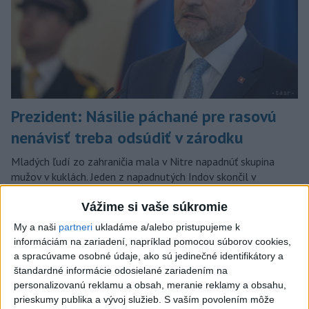
Prezident: Násilie páchané pre rasovú
nenávisť treba odsúdiť v zárodku
Mladých ľudí zo zahraničia mala v Nitre napadnúť skupina
mužov v kuklách. Jeden z napadnutých Indov skončil v
nemocnici, kde sa podrobil operácii.
Vážime si vaše súkromie
dnes 12:33
My a naši
partneri
ukladáme a/alebo pristupujeme k
Slovensko
informáciám na zariadení, napríklad pomocou súborov cookies,
a spracúvame osobné údaje, ako sú jedinečné identifikátory a
POŽIAR V SLOVNAFTE: Horí ropný
štandardné informácie odosielané zariadením na
produkt
personalizovanú reklamu a obsah, meranie reklamy a obsahu,
prieskumy publika a vývoj služieb.
S vaším povolením môže
aktualizované
dnes 14:20
,
dnes 14:23