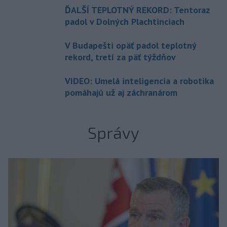
ĎALŠÍ TEPLOTNÝ REKORD: Tentoraz
padol v Dolných Plachtinciach
V Budapešti opäť padol teplotný
rekord, tretí za päť týždňov
VIDEO: Umelá inteligencia a robotika
pomáhajú už aj záchranárom
Správy