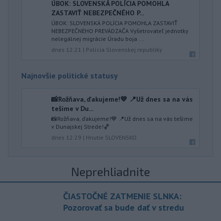
ÚBOK: SLOVENSKÁ POLÍCIA POMOHLA
ZASTAVIŤ NEBEZPEČNÉHO P...
ÚBOK: SLOVENSKÁ POLÍCIA POMOHLA ZASTAVIŤ
NEBEZPEČNÉHO PREVÁDZAČA Vyšetrovateľ jednotky
nelegálnej migrácie Úradu boja ...
dnes 12:21
|
Polícia Slovenskej republiky
Najnovšie politické statusy
📸Rožňava, ďakujeme!💙 📍Už dnes sa na vás
tešíme v Du...
📸Rožňava, ďakujeme!💙 📍Už dnes sa na vás tešíme
v Dunajskej Strede!🏀
dnes 12:29
|
Hnutie SLOVENSKO
Neprehliadnite
ČIASTOČNÉ ZATMENIE SLNKA:
Pozorovať sa bude dať v stredu