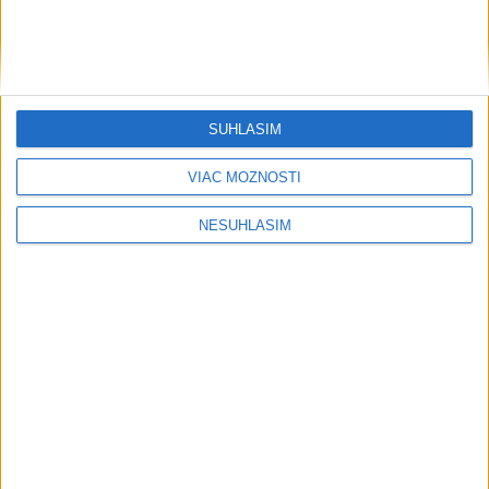
HOMOLA: Chcem byť prvým Slovákom
s Tour Card
SÚHLASÍM
Publicistika
VIAC MOŽNOSTÍ
NESÚHLASÍM
....
....