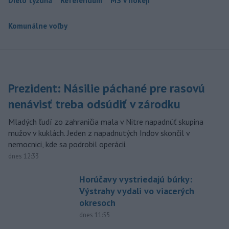
Dielo týždňa
Referendum
MS v hokeji
Komunálne voľby
Prezident: Násilie páchané pre rasovú
nenávisť treba odsúdiť v zárodku
Mladých ľudí zo zahraničia mala v Nitre napadnúť skupina
mužov v kuklách. Jeden z napadnutých Indov skončil v
nemocnici, kde sa podrobil operácii.
dnes 12:33
Horúčavy vystriedajú búrky:
Výstrahy vydali vo viacerých
okresoch
dnes 11:55