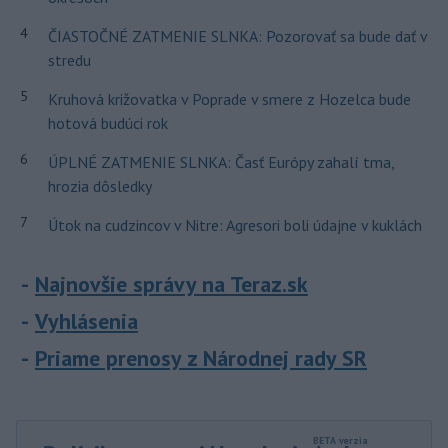
4
ČIASTOČNÉ ZATMENIE SLNKA: Pozorovať sa bude dať v
stredu
5
Kruhová križovatka v Poprade v smere z Hozelca bude
hotová budúci rok
6
ÚPLNÉ ZATMENIE SLNKA: Časť Európy zahalí tma,
hrozia dôsledky
7
Útok na cudzincov v Nitre: Agresori boli údajne v kuklách
Najnovšie správy na Teraz.sk
Vyhlásenia
Priame prenosy z Národnej rady SR