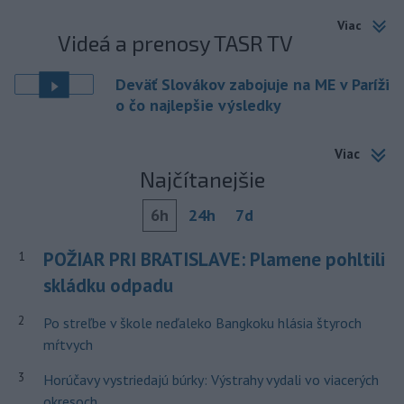
Viac
Videá a prenosy TASR TV
Deväť Slovákov zabojuje na ME v Paríži
o čo najlepšie výsledky
Viac
Najčítanejšie
6h
24h
7d
POŽIAR PRI BRATISLAVE: Plamene pohltili
1
skládku odpadu
2
Po streľbe v škole neďaleko Bangkoku hlásia štyroch
mŕtvych
3
Horúčavy vystriedajú búrky: Výstrahy vydali vo viacerých
okresoch