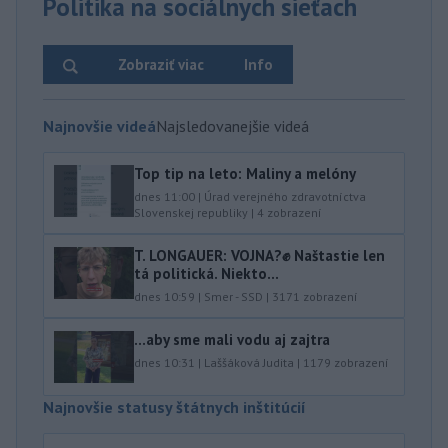
Politika na sociálnych sieťach
Zobraziť viac
Info
Najnovšie videá
Najsledovanejšie videá
Top tip na leto: Maliny a melóny
dnes 11:00
|
Úrad verejného zdravotníctva
Slovenskej republiky
|
4
zobrazení
T. LONGAUER: VOJNA?✊ Naštastie len
tá politická. Niekto...
dnes 10:59
|
Smer - SSD
|
3171
zobrazení
...aby sme mali vodu aj zajtra
dnes 10:31
|
Laššáková Judita
|
1179
zobrazení
Najnovšie statusy štátnych inštitúcií