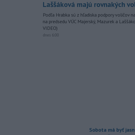
Laššáková majú rovnakých vo
Podľa Hrabka sú z hľadiska podpory voličov na
na predsedu VÚC Majerský, Mazurek a Laššák
VIDEO)
dnes 6:00
Sobota má byť jasn