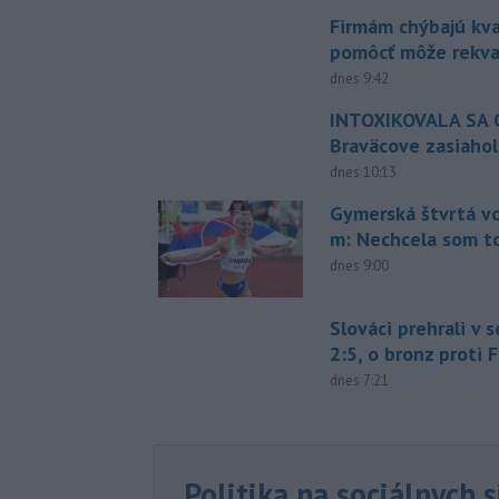
Firmám chýbajú kval
pomôcť môže rekval
dnes 9:42
INTOXIKOVALA SA O
Braväcove zasiahol
dnes 10:13
Gymerská štvrtá vo
m: Nechcela som t
dnes 9:00
Slováci prehrali v 
2:5, o bronz proti 
dnes 7:21
Politika na sociálnych 