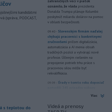
zahraničných vecí v piatok
ličov
oznámilo, že vláda
prezidenta
Donalda Trumpa plánuje Kolumbii
jsilnejšími kandidátmi
poskytnúť miliardu dolárov na pomoc
ová (správa, PODCAST,
v oblasti bezpečnosti.
-
Slovenským firmám naďalej
09:40
chýbajú pracovníci s konkrétnymi
zručnosťami
pričom digitalizácia,
automatizácia a AI menia obsah
tradičných pozícií a vytvárajú nové
profesie. Účinným riešením na
prepojenie potrieb trhu práce s
pracovnou silou môže byť
rekvalifikácia.
-
Úrady v tomto roku doposiaľ
09:09
potvrdili 241 prípadov nákazy
západonílskou horúčkou po celej
Viac
Európe. Uvádza to týždenná správa,
ktorú v piatok zverejnilo Európske
Videá a prenosy
á s teplotou do
centrum pre prevenciu a kontrolu