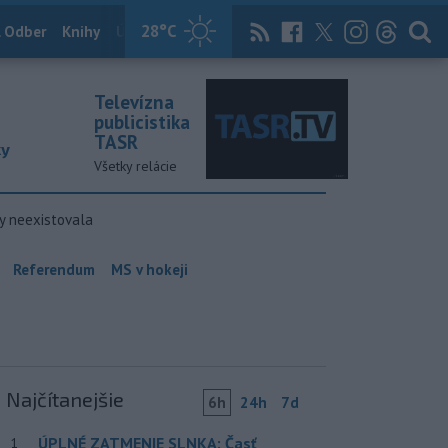
28
°C
 Odber
Knihy
Útulkovo
Magazín
News Now
Archív
TASR
Televízna
publicistika
TASR
ky
Všetky relácie
y neexistovala
Referendum
MS v hokeji
Najčítanejšie
6h
24h
7d
ÚPLNÉ ZATMENIE SLNKA: Časť
1