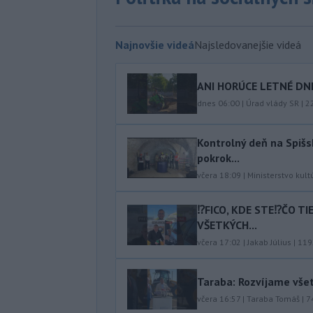
Najnovšie videá
Najsledovanejšie videá
ANI HORÚCE LETNÉ DNI
dnes 06:00
|
Úrad vlády SR
|
2
Kontrolný deň na Spišs
pokrok...
včera 18:09
|
Ministerstvo kult
⁉️FICO, KDE STE⁉️ČO T
VŠETKÝCH...
včera 17:02
|
Jakab Július
|
119
Taraba: Rozvíjame vše
včera 16:57
|
Taraba Tomáš
|
7