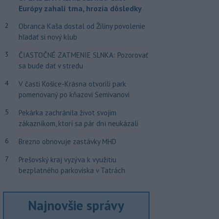
Európy zahalí tma, hrozia dôsledky
2
Obranca Kaša dostal od Žiliny povolenie
hľadať si nový klub
3
ČIASTOČNÉ ZATMENIE SLNKA: Pozorovať
sa bude dať v stredu
4
V časti Košice-Krásna otvorili park
pomenovaný po kňazovi Semivanovi
5
Pekárka zachránila život svojim
zákazníkom, ktorí sa pár dní neukázali
6
Brezno obnovuje zastávky MHD
7
Prešovský kraj vyzýva k využitiu
bezplatného parkoviska v Tatrách
Najnovšie správy