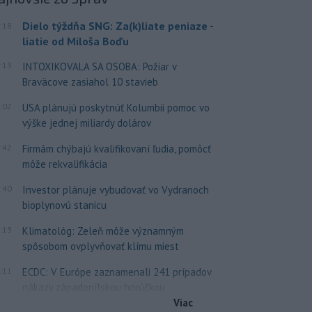
Dielo týždňa SNG: Za(k)liate peniaze -
:18
liatie od Miloša Boďu
:13
INTOXIKOVALA SA OSOBA: Požiar v
Braväcove zasiahol 10 stavieb
:02
USA plánujú poskytnúť Kolumbii pomoc vo
výške jednej miliardy dolárov
:42
Firmám chýbajú kvalifikovaní ľudia, pomôcť
môže rekvalifikácia
:40
Investor plánuje vybudovať vo Vydranoch
bioplynovú stanicu
:13
Klimatológ: Zeleň môže významným
spôsobom ovplyvňovať klímu miest
:11
ECDC: V Európe zaznamenali 241 prípadov
nákazy západonílskou horúčkou
Viac