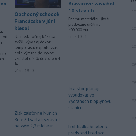
 vo
Braväcove zasiahol
10 stavieb
10
Obchodný schodok
Priamu materiálnu škodu
Francúzska v júni
predbežne určili na
klesol
10
400.000 eur.
al
dnes 10:13
Na medziročnej báze sa
proti
zvýšili vývoz aj dovoz,
m
10
tempo rastu exportu však
bolo výraznejšie. Vývoz
mi a
vzrástol o 8 %, dovoz o 6,4
ych
%.
09
včera 19:40
09
Investor plánuje
vybudovať vo
09
Vydranoch bioplynovú
stanicu
Zisk zaisťovne Munich
09
Re v 2. kvartáli vzrástol
na vyše 2,2 mld. eur
Prehliadka Smoleníc
predstaví hradisko,