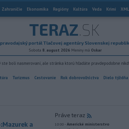
Zahraničie
Ekonomika
Regióny
Kultúra
Veda
Krimi
XML
TERAZ
.SK
pravodajský portál Tlačovej agentúry Slovenskej republi
Sobota
8. august 2026
Meniny má
Oskar
ý ste boli nasmerovaní, ale stránka ktorú hľadáte pravdepodobne nikd
túra
Turizmus
Cestovanie
Rok dobrovoľníctva
Dielo týždňa
Práve teraz
:Mazurek a
-
Americké ministerstvo
10:00