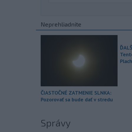
Neprehliadnite
ĎALŠ
Tent
Plach
ČIASTOČNÉ ZATMENIE SLNKA:
Pozorovať sa bude dať v stredu
Správy