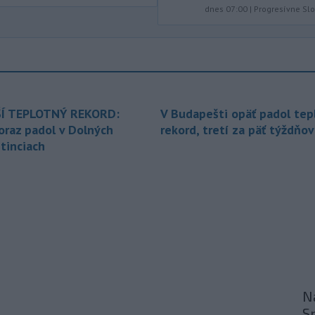
dnes 07:00
|
Progresívne Sl
podrobnostiach poskytovania dotácií v
pôsobnosti rezortu.
-
V bratislavskej rafinérii
14:17
Slovnaft horí uskladnený ropný
produkt.
TASR o tom informovala
rafinéria s tým, že obyvateľom nehrozí
nebezpečenstvo.
Í TEPLOTNÝ REKORD:
V Budapešti opäť padol tep
oraz padol v Dolných
rekord, tretí za päť týždňov
-
Jedným zo zdravotných rizík
13:50
tinciach
na festivale môže byť vyššia
úroveň
hluku. Je preto dobré držať sa
ďalej od reproduktorov, používať
chrániče sluchu či dodržiavať
prestávky.
-
Podporu kandidatúre
12:49
Slovenskej republiky na nestále
členstvo
v Bezpečnostnej rade
Organizácie Spojených národov (OSN)
Na
na roky 2028 až 2029 písomne
S
vyjadrilo už 123 zo 193 členských