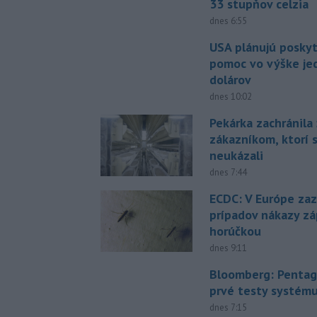
33 stupňov celzia
dnes 6:55
USA plánujú posky
pomoc vo výške jed
dolárov
dnes 10:02
Pekárka zachránila 
zákazníkom, ktorí s
neukázali
dnes 7:44
ECDC: V Európe za
prípadov nákazy z
horúčkou
dnes 9:11
Bloomberg: Pentag
prvé testy systém
dnes 7:15