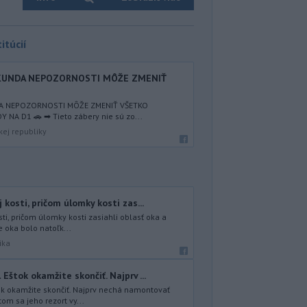
itúcií
EKUNDA NEPOZORNOSTI MÔŽE ZMENIŤ
DA NEPOZORNOSTI MÔŽE ZMENIŤ VŠETKO
NA D1 🚗 ➡ Tieto zábery nie sú zo...
kej republiky
 kosti, pričom úlomky kosti zas...
ti, pričom úlomky kosti zasiahli oblasť oka a
e oka bolo natoľk...
ika
Eštok okamžite skončiť. Najprv ...
ok okamžite skončiť. Najprv nechá namontovať
om sa jeho rezort vy...