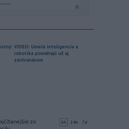
ovensko
lotný
VIDEO: Umelá inteligencia a
robotika pomáhajú už aj
záchranárom
jčítanejšie zo
6h
24h
7d
práv