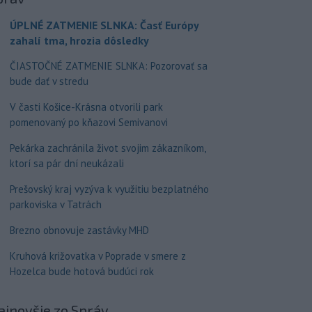
ÚPLNÉ ZATMENIE SLNKA: Časť Európy
zahalí tma, hrozia dôsledky
ČIASTOČNÉ ZATMENIE SLNKA: Pozorovať sa
bude dať v stredu
V časti Košice-Krásna otvorili park
pomenovaný po kňazovi Semivanovi
Pekárka zachránila život svojim zákazníkom,
ktorí sa pár dní neukázali
Prešovský kraj vyzýva k využitiu bezplatného
parkoviska v Tatrách
Brezno obnovuje zastávky MHD
Kruhová križovatka v Poprade v smere z
Hozelca bude hotová budúci rok
ajnovšie
zo Správ