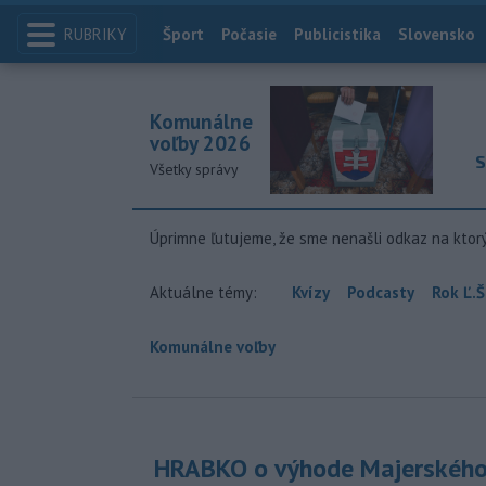
RUBRIKY
Index
Šport
Počasie
Publicistika
Slovensko
Komunálne
voľby 2026
S
Všetky správy
Úprimne ľutujeme, že sme nenašli odkaz na ktor
Aktuálne témy:
Kvízy
Podcasty
Rok Ľ.Š
Komunálne voľby
HRABKO o výhode Majerského