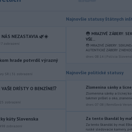
zásielkach oxidu kobaltnatého
vyvážaných do Číny nachádza urán.
-
Senát Spojených štátov v
19:49
Najnovšie statusy štátnych inšt
piatok schválil návrh zákona o
sankciách zameraný na príjmy Ruska z
😳 MRAZIVÉ ZÁBERY: S
 NÁS NEZASTAVIA 🌿☀️
energetického sektora.
VŠE...
27
zobrazení
😳 MRAZIVÉ ZÁBERY: SEKUN
-
Slovenská polícia prispela k
16:08
AUTENTICKÉ ZÁBERY Z NEHODY 
objasneniu prípadu prevádzačstva,
dnes 08:14
|
Polícia Slovens
ktorý sa podarilo ukončiť
kom hrade potvrdil výrazný
právoplatným odsúdením páchateľa v
Maďarsku.
Najnovšie politické statusy
úry SR
|
31
zobrazení
-
Piatkový požiar v
15:21
Zlomenina sánky a lícnej
IE VAŠE DRÍSTY O BENZÍNE⁉️
bratislavskej rafinérii Slovnaft je
Zlomenina sánky a lícnej kos
pod kontrolou.
Príčina jeho vzniku
takmer prišiel o oko, zraneni
bude predmetom vyšetrovania. Pre
25
zobrazení
dnes 07:08
|
Remišová Veron
TASR to potvrdil hovorca rafinérie
Anton Molnár.
tky kúty Slovenska
Za tento škandál by mal 
-
Ministerstvo kultúry (MK) SR
Za tento škandál by mal Ešt
15:17
498
zobrazení
ruské sledovacie kamery, pot
upraví verziu opatrenia o