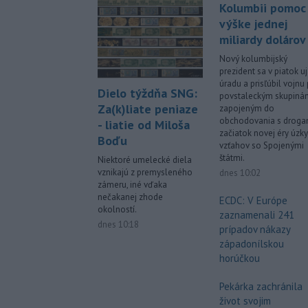
Kolumbii pomoc
výške jednej
miliardy dolárov
Nový kolumbijský
prezident sa v piatok uj
úradu a prisľúbil vojnu 
Dielo týždňa SNG:
povstaleckým skupiná
Za(k)liate peniaze
zapojeným do
obchodovania s droga
- liatie od Miloša
začiatok novej éry úzk
Boďu
vzťahov so Spojenými
štátmi.
Niektoré umelecké diela
vznikajú z premysleného
dnes 10:02
zámeru, iné vďaka
nečakanej zhode
ECDC: V Európe
okolností.
zaznamenali 241
dnes 10:18
prípadov nákazy
západonílskou
horúčkou
Pekárka zachránila
život svojim