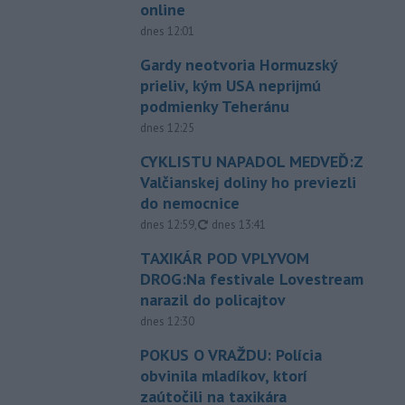
online
dnes 12:01
Gardy neotvoria Hormuzský
prieliv, kým USA neprijmú
podmienky Teheránu
dnes 12:25
CYKLISTU NAPADOL MEDVEĎ:Z
Valčianskej doliny ho previezli
do nemocnice
aktualizované
dnes 12:59
,
dnes 13:41
TAXIKÁR POD VPLYVOM
DROG:Na festivale Lovestream
narazil do policajtov
dnes 12:30
POKUS O VRAŽDU: Polícia
obvinila mladíkov, ktorí
zaútočili na taxikára