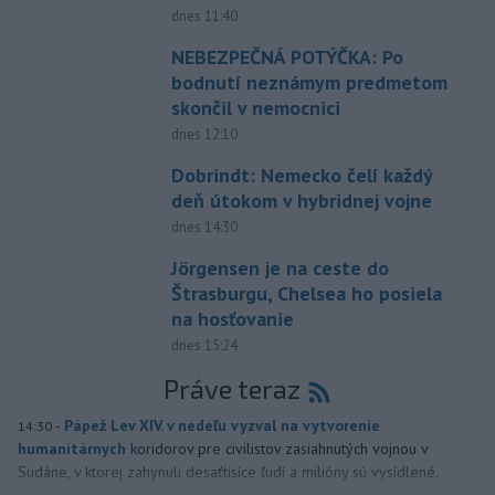
dnes 11:40
NEBEZPEČNÁ POTÝČKA: Po
bodnutí neznámym predmetom
skončil v nemocnici
dnes 12:10
Dobrindt: Nemecko čelí každý
deň útokom v hybridnej vojne
dnes 14:30
Jörgensen je na ceste do
Štrasburgu, Chelsea ho posiela
na hosťovanie
dnes 15:24
Práve teraz
-
Pápež Lev XIV. v nedeľu vyzval na vytvorenie
14:30
humanitárnych
koridorov pre civilistov zasiahnutých vojnou v
Sudáne, v ktorej zahynuli desaťtisíce ľudí a milióny sú vysídlené.