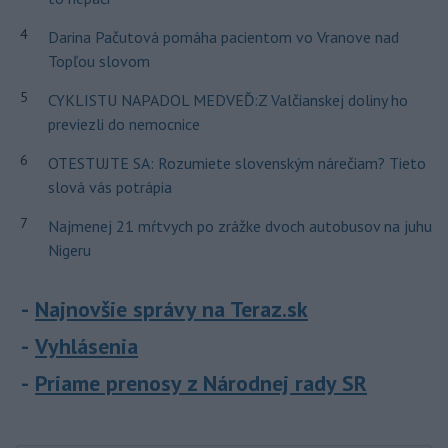
4
Darina Pačutová pomáha pacientom vo Vranove nad
Topľou slovom
5
CYKLISTU NAPADOL MEDVEĎ:Z Valčianskej doliny ho
previezli do nemocnice
6
OTESTUJTE SA: Rozumiete slovenským nárečiam? Tieto
slová vás potrápia
7
Najmenej 21 mŕtvych po zrážke dvoch autobusov na juhu
Nigeru
Najnovšie správy na Teraz.sk
Vyhlásenia
Priame prenosy z Národnej rady SR