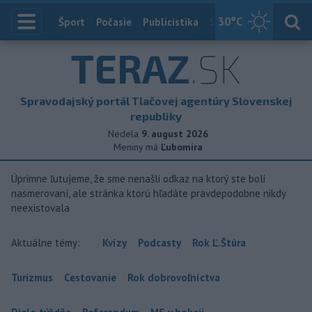
30
°C
Index
Šport
Počasie
Publicistika
Slovensko
Zahranič
TERAZ
.SK
Spravodajský portál Tlačovej agentúry Slovenskej
republiky
Nedela
9. august 2026
Meniny má
Ľubomíra
Úprimne ľutujeme, že sme nenašli odkaz na ktorý ste boli
nasmerovaní, ale stránka ktorú hľadáte pravdepodobne nikdy
neexistovala
Aktuálne témy:
Kvízy
Podcasty
Rok Ľ.Štúra
Turizmus
Cestovanie
Rok dobrovoľníctva