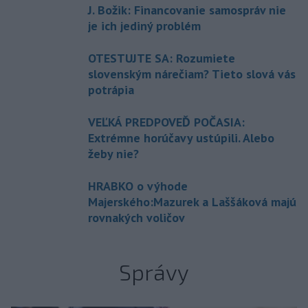
J. Božik: Financovanie samospráv nie
je ich jediný problém
OTESTUJTE SA: Rozumiete
slovenským nárečiam? Tieto slová vás
potrápia
VEĽKÁ PREDPOVEĎ POČASIA:
Extrémne horúčavy ustúpili. Alebo
žeby nie?
HRABKO o výhode
Majerského:Mazurek a Laššáková majú
rovnakých voličov
Správy