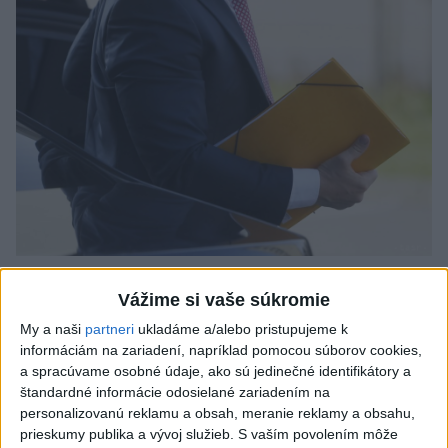
Odborník: Rozlišovanie medzi
Vážime si vaše súkromie
investíciami vás ochráni pred podvodmi
My a naši
partneri
ukladáme a/alebo pristupujeme k
Poukázal na to, že podvodníci prispôsobujú názvy produktov
informáciám na zariadení, napríklad pomocou súborov cookies,
aj príbehy tomu, čo práve priťahuje pozornosť.
a spracúvame osobné údaje, ako sú jedinečné identifikátory a
štandardné informácie odosielané zariadením na
dnes 9:38
personalizovanú reklamu a obsah, meranie reklamy a obsahu,
Slovensko
prieskumy publika a vývoj služieb.
S vaším povolením môže