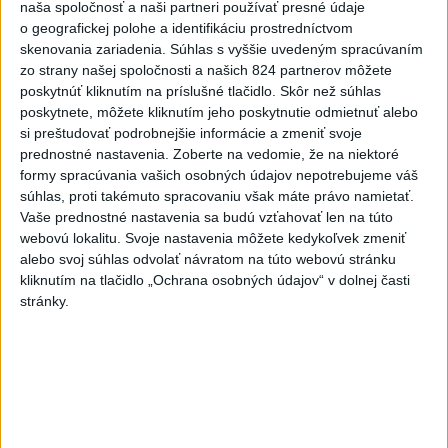
naša spoločnosť a naši partneri používať presné údaje
o geografickej polohe a identifikáciu prostredníctvom
Erik Tomáš: Ak si I. Korčok založí
skenovania zariadenia. Súhlas s vyššie uvedeným spracúvaním
živnosť, nebude to správne
zo strany našej spoločnosti a našich 824 partnerov môžete
dnes 13:59
poskytnúť kliknutím na príslušné tlačidlo. Skôr než súhlas
poskytnete, môžete kliknutím jeho poskytnutie odmietnuť alebo
si preštudovať podrobnejšie informácie a zmeniť svoje
Aktuálne je dočasne zatvorených 63 pôšt, všetky majú
prednostné nastavenia.
Zoberte na vedomie, že na niektoré
otvoriť do 30.9.
formy spracúvania vašich osobných údajov nepotrebujeme váš
súhlas, proti takémuto spracovaniu však máte právo namietať.
Šaško chce v krátkom čase predstaviť riešenie pre
Vaše prednostné nastavenia sa budú vzťahovať len na túto
záchrankový tender
webovú lokalitu. Svoje nastavenia môžete kedykoľvek zmeniť
alebo svoj súhlas odvolať návratom na túto webovú stránku
Kandidovať môžu aj nezávislí, potrebujú vyzbierať podpisy od
kliknutím na tlačidlo „Ochrana osobných údajov“ v dolnej časti
občanov
stránky.
Zahraničie
Sýria a Rusko sa dohodli na
budúcnosti vojenských základní v
Sýrii