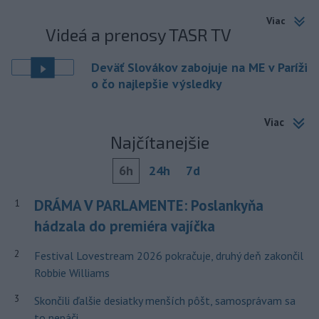
Viac
Videá a prenosy TASR TV
Deväť Slovákov zabojuje na ME v Paríži
o čo najlepšie výsledky
Viac
Najčítanejšie
6h
24h
7d
DRÁMA V PARLAMENTE: Poslankyňa
1
hádzala do premiéra vajíčka
2
Festival Lovestream 2026 pokračuje, druhý deň zakončil
Robbie Williams
3
Skončili ďalšie desiatky menších pôšt, samosprávam sa
to nepáči