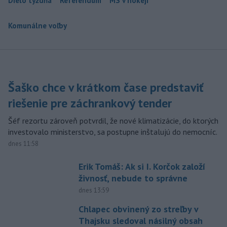
Dielo týždňa
Referendum
MS v hokeji
Komunálne voľby
Šaško chce v krátkom čase predstaviť
riešenie pre záchrankový tender
Šéf rezortu zároveň potvrdil, že nové klimatizácie, do ktorých
investovalo ministerstvo, sa postupne inštalujú do nemocníc.
dnes 11:58
Erik Tomáš: Ak si I. Korčok založí
živnosť, nebude to správne
dnes 13:59
Chlapec obvinený zo streľby v
Thajsku sledoval násilný obsah