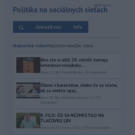
Politika na sociálnych sieťach
Zobraziť viac
Info
Najnovšie videá
Najsledovanejšie videá
Ako ste si užili 28. ročník turnaja
veteránov volejbalu...
dnes 13:08
|
Ferenčák Ján
|
36
zobrazení
Oľano v karanténe, alebo čo sa stane,
ak sa niekto spoj...
dnes 05:00
|
Michelko Roman
|
15375
zobrazení
R. FICO: ČO SA NEZMESTILO NA
TLAČOVKU LXV.
včera 18:24
|
Smer - SSD
|
27169
zobrazení