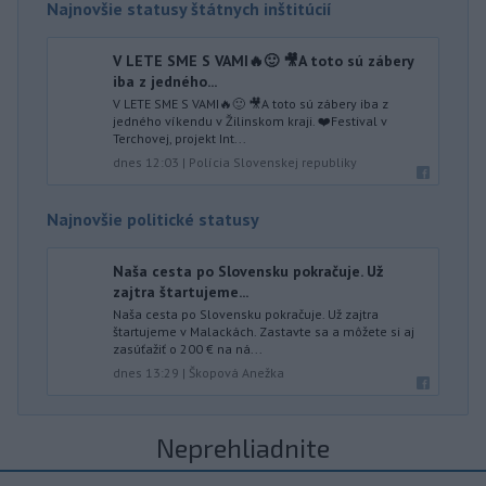
Najnovšie statusy štátnych inštitúcií
V LETE SME S VAMI🔥🙂 🎥A toto sú zábery
iba z jedného...
V LETE SME S VAMI🔥🙂 🎥A toto sú zábery iba z
jedného víkendu v Žilinskom kraji. ❤️Festival v
Terchovej, projekt Int...
dnes 12:03
|
Polícia Slovenskej republiky
Najnovšie politické statusy
Naša cesta po Slovensku pokračuje. Už
zajtra štartujeme...
Naša cesta po Slovensku pokračuje. Už zajtra
štartujeme v Malackách. Zastavte sa a môžete si aj
zasúťažiť o 200 € na ná...
dnes 13:29
|
Škopová Anežka
Neprehliadnite