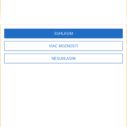
SÚHLASÍM
VIAC MOŽNOSTÍ
NESÚHLASÍM
....