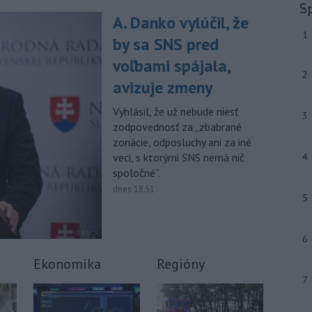
júla 2026 herečka a dlhoročná
S
členka
Slovenského komorného
A. Danko vylúčil, že
divadla (SKD) v Martine Helena
1
by sa SNS pred
Sudická.
voľbami spájala,
-
Národná diaľničná
10:15
2
avizuje zmeny
spoločnosť (NDS) ukončila výmenu
mostného
záveru na ľavej strane
Vyhlásil, že už nebude niesť
3
mosta Lanfranconi, ktorý je súčasťou
zodpovednosť za „zbabrané
bratislavskej diaľnice D2.
zonácie, odposluchy ani za iné
veci, s ktorými SNS nemá nič
4
Viac >
spoločné“.
dnes 18:51
5
6
Ekonomika
Regióny
7