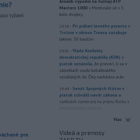
Arnaldi vypadol na turnaji ATP
nie?
Masters 1000
v Montreale už v 3.
kole dvojhry.
júci týždeň.
-
Pri požiari lesného porastu v
20:18
Trstíne v okrese Trnava zasahuje
takmer 50 hasičov.
-
Vláda Konžskej
20:01
demokratickej republiky (KDR) v
piatok oznámila,
že preverí, či sa v
zásielkach oxidu kobaltnatého
vyvážaných do Číny nachádza urán.
-
Senát Spojených štátov v
19:49
piatok schválil návrh zákona o
sankciách zameraný na príjmy Ruska z
energetického sektora.
Viac
-
Slovenská polícia prispela k
16:08
objasneniu prípadu prevádzačstva,
Videá a prenosy
ktorý sa podarilo ukončiť
 páchané pre
právoplatným odsúdením páchateľa v