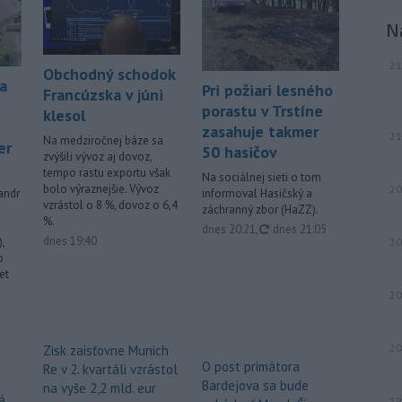
N
21
Obchodný schodok
na
Pri požiari lesného
Francúzska v júni
porastu v Trstíne
klesol
zasahuje takmer
21
Na medziročnej báze sa
er
50 hasičov
zvýšili vývoz aj dovoz,
tempo rastu exportu však
Na sociálnej sieti o tom
bolo výraznejšie. Vývoz
20
andr
informoval Hasičský a
vzrástol o 8 %, dovoz o 6,4
záchranný zbor (HaZZ).
%.
aktualizované
dnes 20:21
,
dnes 21:05
dnes 19:40
,
20
o
et
20
20
Zisk zaisťovne Munich
O post primátora
Re v 2. kvartáli vzrástol
Bardejova sa bude
na vyše 2,2 mld. eur
á
19