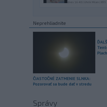
dnes 16:40
|
Uhrík Milan
|
855
Neprehliadnite
ĎALŠ
Tent
Plach
ČIASTOČNÉ ZATMENIE SLNKA:
Pozorovať sa bude dať v stredu
Správy