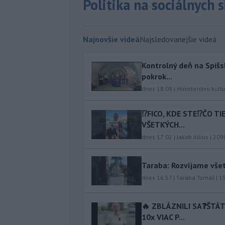
Politika na sociálnych 
Najnovšie videá
Najsledovanejšie videá
Kontrolný deň na Spišs
pokrok...
dnes 18:09
|
Ministerstvo kult
⁉️FICO, KDE STE⁉️ČO T
VŠETKÝCH...
dnes 17:02
|
Jakab Július
|
209
Taraba: Rozvíjame vše
dnes 16:57
|
Taraba Tomáš
|
1
🔥 ZBLÁZNILI SA❓️ŠTÁ
10x VIAC P...