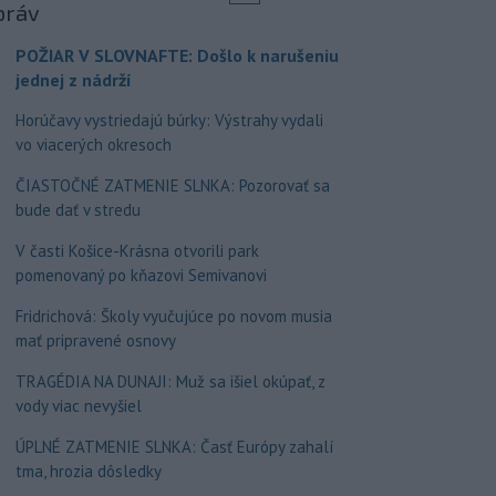
práv
POŽIAR V SLOVNAFTE: Došlo k narušeniu
jednej z nádrží
Horúčavy vystriedajú búrky: Výstrahy vydali
vo viacerých okresoch
ČIASTOČNÉ ZATMENIE SLNKA: Pozorovať sa
bude dať v stredu
V časti Košice-Krásna otvorili park
pomenovaný po kňazovi Semivanovi
Fridrichová: Školy vyučujúce po novom musia
mať pripravené osnovy
TRAGÉDIA NA DUNAJI: Muž sa išiel okúpať, z
vody viac nevyšiel
ÚPLNÉ ZATMENIE SLNKA: Časť Európy zahalí
tma, hrozia dôsledky