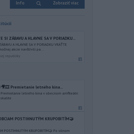
Info
Zobraziť viac
itúcií
 SI ZÁBAVU A HLAVNE SA V PORIADKU...
 ZÁBAVU A HLAVNE SA V PORIADKU VRÁŤTE
nočnej akcie navštívili pa...
kej republiky
🎥🎞️ Premietanie letného kina...
️ Premietanie letného kina v obecnom amfiteátri
skalite
 OBCIAM POSTIHNUTÝM KRUPOBITÍM🤝
AM POSTIHNUTÝM KRUPOBITÍM🤝 Po silnom