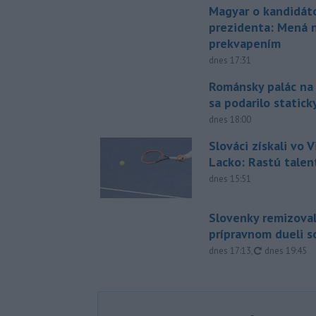
Magyar o kandidát
prezidenta: Mená 
prekvapením
dnes 17:31
Románsky palác na
sa podarilo statick
dnes 18:00
Slováci získali vo V
Lacko: Rastú talen
dnes 15:51
Slovenky remizoval
prípravnom dueli s
aktualizovan
dnes 17:13
,
dnes 19:45