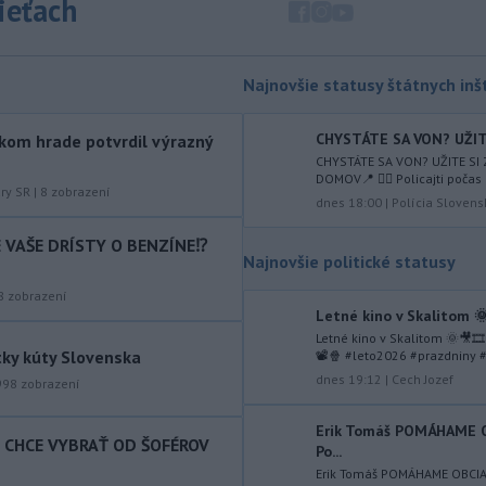
sieťach
augusta
rozhodnúť o novom
generálnom prokurátorovi, ak
parlament schváli skrátenie jeho
šesťmesačnej výpovednej lehoty.
Najnovšie statusy štátnych inšt
-
Silné búrky vo štvrtok
12:00
CHYSTÁTE SA VON? UŽITE
kom hrade potvrdil výrazný
vyvolali v hornatých oblastiach
CHYSTÁTE SA VON? UŽITE SI
západného
Rakúska povodne a
DOMOV📍 👮‍♂️ Policajti počas 
zosuvy pôdy.
úry SR
|
8
zobrazení
dnes 18:00
|
Polícia Slovens
-
Slovenský
11:51
IE VAŠE DRÍSTY O BENZÍNE⁉️
hydrometeorologický ústav (SHMÚ)
Najnovšie politické statusy
varuje v piatok
pred búrkami vo
8
zobrazení
viacerých okresoch stredného a
Letné kino v Skalitom 🌞
východného Slovenska. Vydal preto
Letné kino v Skalitom 🌞🎥🎞
výstrahu prvého stupňa.
tky kúty Slovenska
📽🍿 #leto2026 #prazdniny #
dnes 19:12
|
Cech Jozef
-
Ministerstvo vnútra (MV) SR
998
zobrazení
11:18
požiada Národný bezpečnostný
úrad
(NBÚ) o nezávislé odborné posúdenie
Erik Tomáš POMÁHAME
T CHCE VYBRAŤ OD ŠOFÉROV
Po...
dodaných radarových zariadení, ktoré
sú v pilotnej prevádzke.
Erik Tomáš POMÁHAME OBCI