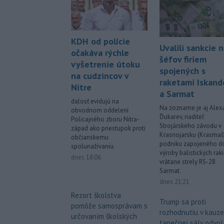
KDH od polície
Uvalili sankcie 
očakáva rýchle
šéfov firiem
vyšetrenie útoku
spojených s
na cudzincov v
raketami Iskand
Nitre
a Sarmat
dalosť evidujú na
Na zozname je aj Alex
obvodnom oddelení
Ďukarev, riaditeľ
Policajného zboru Nitra-
Strojárskeho závodu v
západ ako priestupok proti
Krasnojarsku (Krasmaš)
občianskemu
podniku zapojeného d
spolunažívaniu.
výroby balistických raki
dnes 18:06
vrátane strely RS-28
Sarmat.
dnes 21:21
Rezort školstva
Trump sa proti
pomôže samosprávam s
rozhodnutiu v kauze
určovaním školských
tanečnej sály odvol