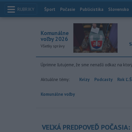
RUBRIKY
Index
Šport
Počasie
Publicistika
Slovensko
Komunálne
voľby 2026
S
Všetky správy
Úprimne ľutujeme, že sme nenašli odkaz na ktor
Aktuálne témy:
Kvízy
Podcasty
Rok Ľ.Š
Komunálne voľby
VEĽKÁ PREDPOVEĎ POČASIA: