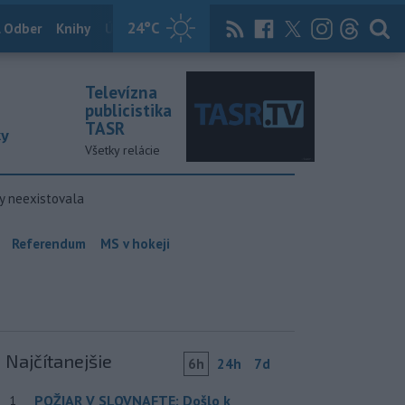
24
°C
 Odber
Knihy
Útulkovo
Magazín
News Now
Archív
TASR
Televízna
publicistika
TASR
ky
Všetky relácie
y neexistovala
Referendum
MS v hokeji
Najčítanejšie
6h
24h
7d
POŽIAR V SLOVNAFTE: Došlo k
1