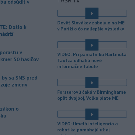
TASR TV
eba odsúdiť v
Maďarsku.
-
Piatkový požiar v
15:21
Deväť Slovákov zabojuje na ME
bratislavskej rafinérii Slovnaft je
E: Došlo k
v Paríži o čo najlepšie výsledky
pod kontrolou.
Príčina jeho vzniku
nádrží
bude predmetom vyšetrovania. Pre
é
TASR to potvrdil hovorca rafinérie
Anton Molnár.
 porastu v
VIDEO: Pri pamätníku Hartmuta
akmer 50 hasičov
-
Ministerstvo kultúry (MK) SR
Tautza odhalili nové
15:17
upraví verziu opatrenia o
informačné tabule
é
podrobnostiach poskytovania dotácií v
e by sa SNS pred
pôsobnosti rezortu.
vizuje zmeny
-
V bratislavskej rafinérii
14:17
Forsterovú čaká v Birminghame
Slovnaft horí uskladnený ropný
opäť dvojboj, Volka piate ME
produkt.
TASR o tom informovala
 zákon o
rafinéria s tým, že obyvateľom nehrozí
sku
nebezpečenstvo.
é
VIDEO: Umelá inteligencia a
-
Jedným zo zdravotných rizík
13:50
robotika pomáhajú už aj
na festivale môže byť vyššia