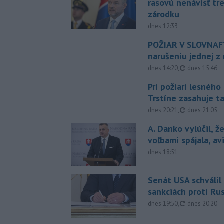
rasovú nenávisť tr
zárodku
dnes 12:33
POŽIAR V SLOVNAFT
narušeniu jednej z 
aktualizovan
dnes 14:20
,
dnes 15:46
Pri požiari lesného
Trstíne zasahuje t
aktualizovan
dnes 20:21
,
dnes 21:05
A. Danko vylúčil, ž
voľbami spájala, a
dnes 18:51
Senát USA schválil
sankciách proti Ru
aktualizovan
dnes 19:50
,
dnes 20:20