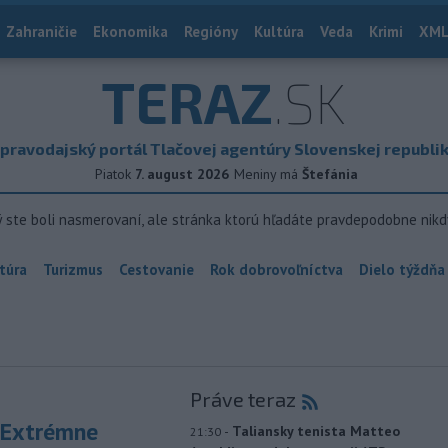
Zahraničie
Ekonomika
Regióny
Kultúra
Veda
Krimi
XML
TERAZ
.SK
pravodajský portál Tlačovej agentúry Slovenskej republi
Piatok
7. august 2026
Meniny má
Štefánia
ý ste boli nasmerovaní, ale stránka ktorú hľadáte pravdepodobne nikd
túra
Turizmus
Cestovanie
Rok dobrovoľníctva
Dielo týždňa
Práve teraz
 Extrémne
-
Taliansky tenista Matteo
21:30