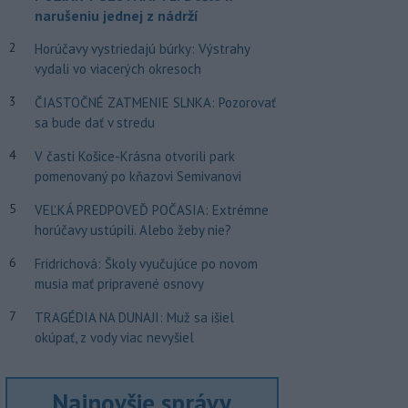
narušeniu jednej z nádrží
2
Horúčavy vystriedajú búrky: Výstrahy
vydali vo viacerých okresoch
3
ČIASTOČNÉ ZATMENIE SLNKA: Pozorovať
sa bude dať v stredu
4
V časti Košice-Krásna otvorili park
pomenovaný po kňazovi Semivanovi
5
VEĽKÁ PREDPOVEĎ POČASIA: Extrémne
horúčavy ustúpili. Alebo žeby nie?
6
Fridrichová: Školy vyučujúce po novom
musia mať pripravené osnovy
7
TRAGÉDIA NA DUNAJI: Muž sa išiel
okúpať, z vody viac nevyšiel
Najnovšie správy