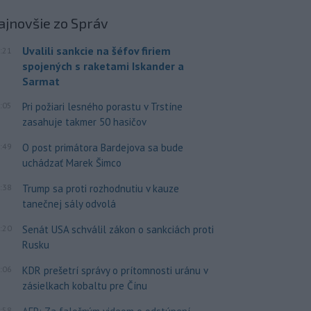
ajnovšie
zo Správ
Uvalili sankcie na šéfov firiem
:21
spojených s raketami Iskander a
Sarmat
:05
Pri požiari lesného porastu v Trstíne
zasahuje takmer 50 hasičov
:49
O post primátora Bardejova sa bude
uchádzať Marek Šimco
:38
Trump sa proti rozhodnutiu v kauze
tanečnej sály odvolá
:20
Senát USA schválil zákon o sankciách proti
Rusku
:06
KDR prešetrí správy o prítomnosti uránu v
zásielkach kobaltu pre Čínu
:58