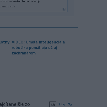
ensku nezostali ľudia na svoje...
a demokracia
lotný
VIDEO: Umelá inteligencia a
robotika pomáhajú už aj
záchranárom
jčítanejšie zo
6h
24h
7d