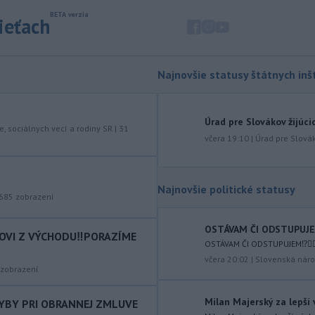
-
Pri výbuchu nastraženej
18:52
výbušniny v moskovskej reštaurácii
sieťach
Balzi
Rossi, ku ktorému došlo v sobotu
1. augusta, zahynul údajne zať veliteľa
ruských vzdušných a kozmických síl
Najnovšie statusy štátnych inšt
generála Alexandra Čajka.
-
Spojené štáty v stredu zrušili
18:34
sankcie uvalené na irackú leteckú
Úrad pre Slovákov žijúci
e, sociálnych vecí a rodiny SR
|
31
spoločnosť Fly Baghdad, ktorú
včera 19:10
|
Úrad pre Slovák
predtým zaradili na sankčný zoznam
pre jej údajné väzby na iránske
Revolučné gardy (IRGC).
Najnovšie politické statusy
685
zobrazení
-
Vo štvrtok (6. 8.) má byť na
18:06
území Slovenska opäť horúco.
Pre
OSTÁVAM ČI ODSTUPUJEM⁉️
okresy na západnom a južnom
COVI Z VÝCHODU‼️PORAZÍME
OSTÁVAM ČI ODSTUPUJEM⁉️🤷🏻‍
Slovensku a niektoré okresy v strede
a na východe krajiny vydal Slovenský
včera 20:02
|
Slovenská náro
zobrazení
hydrometeorologický ústav (SHMÚ)
výstrahy tretieho stupňa pred
Milan Majerský za lepší
HYBY PRI OBRANNEJ ZMLUVE
vysokými teplotami.