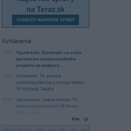
na Teraz.sk
ZOBRAZIŤ NAJNOVŠIE SPRÁVY
Vyhlásenia
Vyjadrenie: Slovensko sa stalo
10:43
partnerom medzinárodného
projektu na podporu...
10:36
Oznámenie: TK ministra
pôdohospodárstva a rozvoja vidieka
SR Richarda Takáča
09:49
Upozornenie: Zmena termínu TK
ministra spravodlivosti SR Borisa
Suska - dnes
Viac