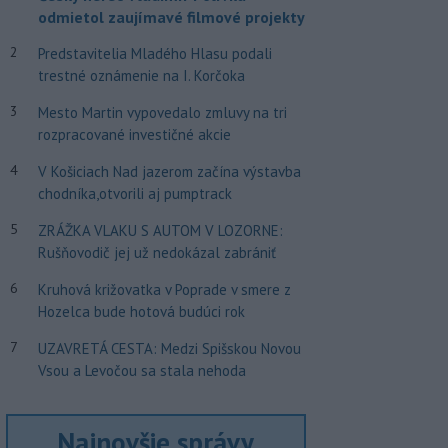
odmietol zaujímavé filmové projekty
2
Predstavitelia Mladého Hlasu podali
trestné oznámenie na I. Korčoka
3
Mesto Martin vypovedalo zmluvy na tri
rozpracované investičné akcie
4
V Košiciach Nad jazerom začína výstavba
chodníka,otvorili aj pumptrack
5
ZRÁŽKA VLAKU S AUTOM V LOZORNE:
Rušňovodič jej už nedokázal zabrániť
6
Kruhová križovatka v Poprade v smere z
Hozelca bude hotová budúci rok
7
UZAVRETÁ CESTA: Medzi Spišskou Novou
Vsou a Levočou sa stala nehoda
Najnovšie správy