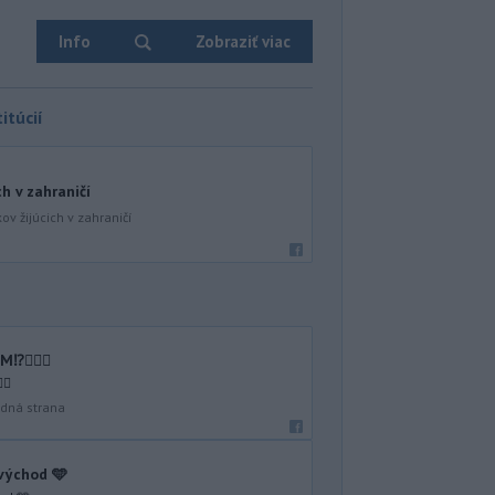
Info
Zobraziť viac
itúcií
ch v zahraničí
ov žijúcich v zahraničí
🤷🏻‍♂️
♂️
dná strana
 východ 🩵