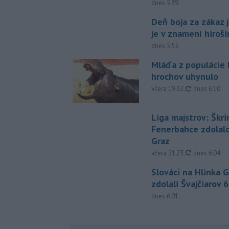
dnes 5:39
Deň boja za zákaz 
je v znamení hiroš
dnes 5:55
Mláďa z populácie
hrochov uhynulo
aktualizovan
včera 19:32
,
dnes 6:10
Liga majstrov: Škri
Fenerbahce zdolalo
Graz
aktualizovan
včera 21:23
,
dnes 6:04
Slováci na Hlinka 
zdolali Švajčiarov 6
dnes 6:01