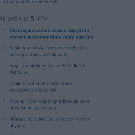
platiť dopravné obmedzenia
ajnovšie
zo Správ
Pazeškiján: Komunikácia s najvyšším
:35
vodcom je momentálne veľmi náročná
:30
Rubio prijal vo Washingtone nového šéfa
britskej diplomacie Milibanda
:27
Erupcia sopky Fuego sa po 50 hodinách
zastavila
:25
Zamir: Izrael bude v Pásme Gazy
pokračovať v operáciách
:20
Dobrindt: Dron v Lipsku predstavuje novú
úroveň nebezpečenstva
:10
Mláďa z populácie Escobarových hrochov
uhynulo