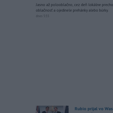
Jasno až polooblačno, cez deň lokálne prech
oblačnosť a ojedinele prehánky alebo búrky.
dnes 5:55
Rubio prijal vo Wa