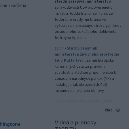
stredu zažaloval ministerstvo
odne zväčšená
spravodlivosti USA a povereného
ministra Todda Blanchea. Tvrdí, že
federálne úrady mu bránia vo
vyšetrovaní sexuálnych trestných činov
odsúdeného sexuálneho delikventa
Jeffreyho Epsteina.
-
Štátny tajomník
22:44
ministerstva životného prostredia
Filip Kuffa tvrdí,
že mu Európska
komisia (EK) dala za pravdu v
súvislosti s vládnou pripomienkou k
zonáciám národných parkov (NP) a
naďalej je tak ohrozených 450
miliónov eur z plánu obnovy.
-
Nemecko v stredu začalo
21:25
vyšetrovanie po tom, ako sa v noci
Viac
v
blízkosti vzletovej a pristávacej
dráhy na letisku Lipsko/Halle našiel
Videá a prenosy
shingtone
dron naložený výbušninami.