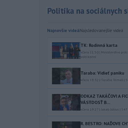
Politika na sociálnych 
Najnovšie videá
Najsledovanejšie videá
TK: Rodinná karta
včera 21:50
|
Ministerstvo prác
zobrazení
Taraba: Vidieť paniku
včera 19:32
|
Taraba Tomáš
|
1
ODKAZ TAKÁČOVI A FI
VÁS‼️DOSŤ B...
včera 19:27
|
Jakab Július
|
547
R. BESTRO: NAĎOVE C