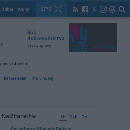
27
°C
 Odber
Knihy
Útulkovo
Magazín
News Now
Archív
TASR
Rok
dobrovoľníctva
ky
Všetky správy
y neexistovala
Referendum
MS v hokeji
Najčítanejšie
6h
24h
7d
Český herec Vladimír Polívka
1