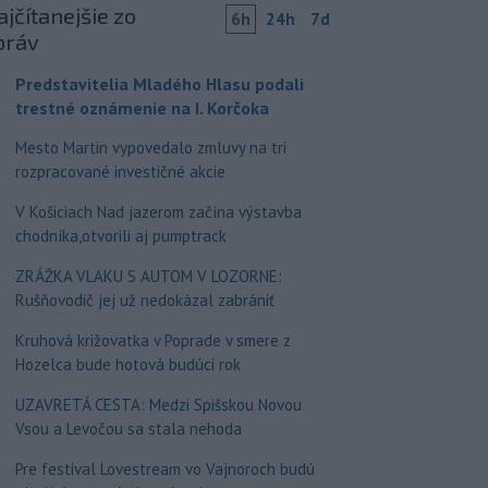
jčítanejšie zo
6h
24h
7d
práv
Predstavitelia Mladého Hlasu podali
trestné oznámenie na I. Korčoka
Mesto Martin vypovedalo zmluvy na tri
rozpracované investičné akcie
V Košiciach Nad jazerom začína výstavba
chodníka,otvorili aj pumptrack
ZRÁŽKA VLAKU S AUTOM V LOZORNE:
Rušňovodič jej už nedokázal zabrániť
Kruhová križovatka v Poprade v smere z
Hozelca bude hotová budúci rok
UZAVRETÁ CESTA: Medzi Spišskou Novou
Vsou a Levočou sa stala nehoda
Pre festival Lovestream vo Vajnoroch budú