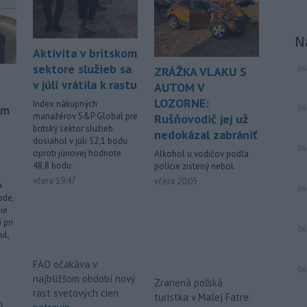
Chorvátsku uctila pamiatku dvoch
slovenských vojakov, ktorí zahynuli pri
plnení úloh v mierovej misii
N
Organizácie Spojených národov
Aktivita v britskom
UNPROFOR v bývalej Juhoslávii.
sektore služieb sa
06
ZRÁŽKA VLAKU S
v júli vrátila k rastu
-
Vo vodnej ploche Veľký
AUTOM V
16:40
Draždiak v bratislavskej Petržalke
LOZORNE:
Index nákupných
om
06
sa v
stredu popoludní utopil 53-ročný
manažérov S&P Global pre
Rušňovodič jej už
muž.
britský sektor služieb
nedokázal zabrániť
dosiahol v júli 52,1 bodu
06
oproti júnovej hodnote
-
Starosta španielskeho
Alkohol u vodičov podľa
16:01
48,8 bodu.
polície zistený nebol.
mesta Ceuta Juan Jesús Vivas v
včera 19:47
včera 20:05
stredu
požiadal vládu v Madride o
a
06
pomoc v súvislosti so stovkami detí,
ode,
ie
ktoré zostali v tejto exkláve po
 pri
minulotýždňovej migračnej vlne.
06
ul,
.
Viac >
FAO očakáva v
06
najbližšom období nový
Zranená poľská
rast svetových cien
turistka v Malej Fatre:
o