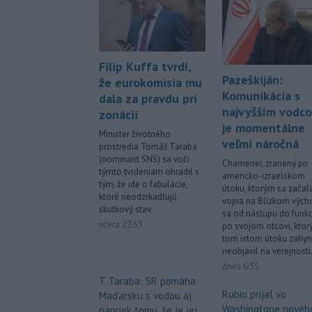
Filip Kuffa tvrdí,
Pazeškiján:
že eurokomisia mu
Komunikácia s
dala za pravdu pri
najvyšším vodc
zonácii
je momentálne
Minister životného
veľmi náročná
prostredia Tomáš Taraba
(nominant SNS) sa voči
Chameneí, zranený pri
týmto tvrdeniam ohradil s
americko-izraelskom
tým, že ide o fabulácie,
útoku, ktorým sa začal
ktoré neodzrkadľujú
vojna na Blízkom vých
skutkový stav.
sa od nástupu do funkc
včera 22:53
po svojom otcovi, ktorý
tom istom útoku zahyn
neobjavil na verejnosti
dnes 6:35
T. Taraba: SR pomáha
Rubio prijal vo
Maďarsku s vodou aj
Washingtone novéh
napriek tomu, že je jej