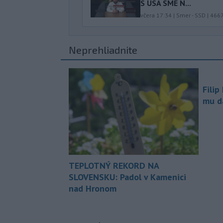
S USA SME N...
včera 17:34
|
Smer - SSD
|
466
Neprehliadnite
Filip
mu da
TEPLOTNÝ REKORD NA
SLOVENSKU: Padol v Kamenici
nad Hronom