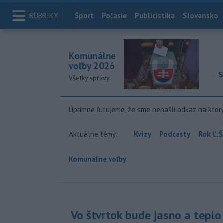
RUBRIKY
Index
Šport
Počasie
Publicistika
Slovensko
Komunálne
voľby 2026
S
Všetky správy
Úprimne ľutujeme, že sme nenašli odkaz na ktor
Aktuálne témy:
Kvízy
Podcasty
Rok Ľ.Š
Komunálne voľby
Vo štvrtok bude jasno a teplo