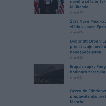
nového šéfa britsk
Milibanda
dnes 6:30
Štát Nové Mexiko ž
vládu v kauze Epst
dnes 6:06
Dobrindt: Dron v L
predstavuje novú 
nebezpečenstva
dnes 6:20
Erupcia sopky Fueg
hodinách zastavila
dnes 6:27
Gertrude Ederleov
preplávala ako prv
Manche