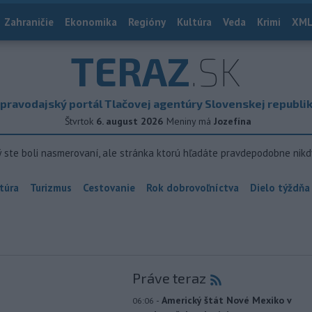
Zahraničie
Ekonomika
Regióny
Kultúra
Veda
Krimi
XML
TERAZ
.SK
pravodajský portál Tlačovej agentúry Slovenskej republi
Štvrtok
6. august 2026
Meniny má
Jozefína
ý ste boli nasmerovaní, ale stránka ktorú hľadáte pravdepodobne nikd
túra
Turizmus
Cestovanie
Rok dobrovoľníctva
Dielo týždňa
Práve teraz
-
Americký štát Nové Mexiko v
06:06