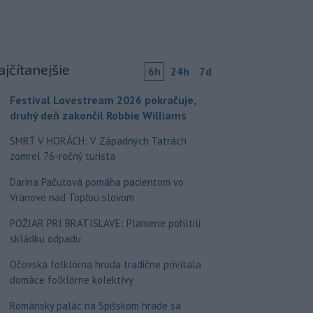
ajčítanejšie
6h
24h
7d
Festival Lovestream 2026 pokračuje,
druhý deň zakončil Robbie Williams
SMRŤ V HORÁCH: V Západných Tatrách
zomrel 76-ročný turista
Darina Pačutová pomáha pacientom vo
Vranove nad Topľou slovom
POŽIAR PRI BRATISLAVE: Plamene pohltili
skládku odpadu
Očovská folklórna hruda tradične privítala
domáce folklórne kolektívy
Románsky palác na Spišskom hrade sa