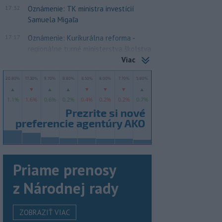
17:32
Oznámenie: TK ministra investícií
Samuela Migaľa
17:17
Oznámenie: Kurikurálna reforma -
regionálne turné ministerstva školstva
Viac
Priame prenosy
z Národnej rady
ZOBRAZIŤ VIAC