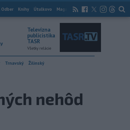
 Odber
Knihy
Útulkovo
Magazín
News Now
Archív
TASR
Televízna
publicistika
TASR
ky
Všetky relácie
y
Trnavský
Žilinský
vných nehôd