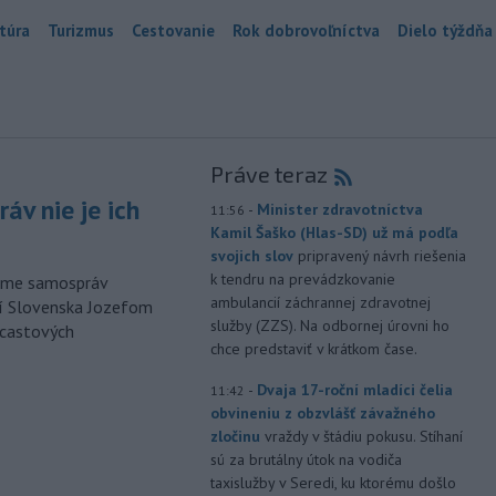
túra
Turizmus
Cestovanie
Rok dobrovoľníctva
Dielo týždňa
Práve teraz
áv nie je ich
-
Minister zdravotníctva
11:56
Kamil Šaško (Hlas-SD) už má podľa
svojich slov
pripravený návrh riešenia
k tendru na prevádzkovanie
orme samospráv
ambulancií záchrannej zdravotnej
cí Slovenska Jozefom
služby (ZZS). Na odbornej úrovni ho
dcastových
chce predstaviť v krátkom čase.
-
Dvaja 17-roční mladíci čelia
11:42
obvineniu z obzvlášť závažného
zločinu
vraždy v štádiu pokusu. Stíhaní
sú za brutálny útok na vodiča
taxislužby v Seredi, ku ktorému došlo