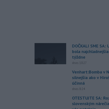
DOČKALI SME SA: U
bola najchladnejši
týždne
dnes 10:27
Venhart:Bomba v N
silnejšia ako v Hir
účinná
dnes 8:24
OTESTUJTE SA: Ro
slovenským náreči