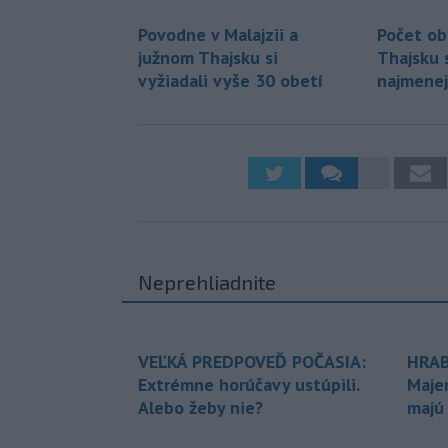
Povodne v Malajzii a
Počet ob
južnom Thajsku si
Thajsku 
vyžiadali vyše 30 obetí
najmenej
Neprehliadnite
VEĽKÁ PREDPOVEĎ POČASIA:
HRAB
Extrémne horúčavy ustúpili.
Maje
Alebo žeby nie?
majú