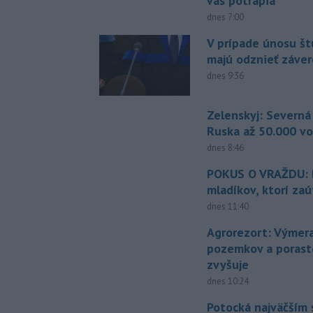
vás potrápia
dnes 7:00
V prípade únosu š
majú odznieť záver
dnes 9:36
Zelenskyj: Severná
Ruska až 50.000 vo
dnes 8:46
POKUS O VRAŽDU: Po
mladíkov, ktorí zaú
dnes 11:40
Agrorezort: Výmer
pozemkov a porast
zvyšuje
dnes 10:24
Potocká najväčším