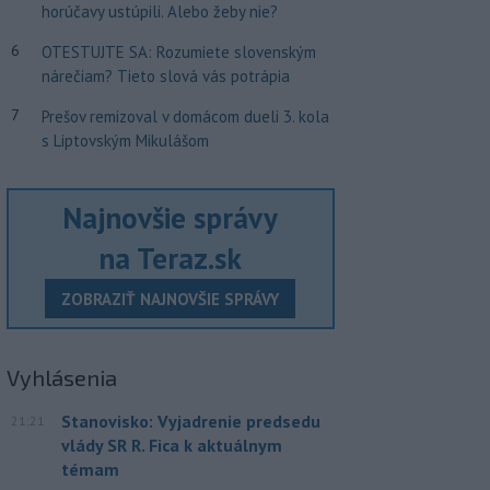
horúčavy ustúpili. Alebo žeby nie?
6
OTESTUJTE SA: Rozumiete slovenským
nárečiam? Tieto slová vás potrápia
7
Prešov remizoval v domácom dueli 3. kola
s Liptovským Mikulášom
Najnovšie správy
na Teraz.sk
ZOBRAZIŤ NAJNOVŠIE SPRÁVY
Vyhlásenia
Stanovisko: Vyjadrenie predsedu
21:21
vlády SR R. Fica k aktuálnym
témam