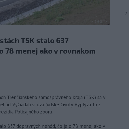
7
estách TSK stalo 637
 o 78 menej ako v rovnakom
ách Trenčianskeho samosprávneho kraja (TSK) sa v
ôd. Vyžiadali si dva ľudské životy. Vyplýva to z
rezídia Policajného zboru.
talo 637 dopravných nehôd, čo je o 78 menej ako v