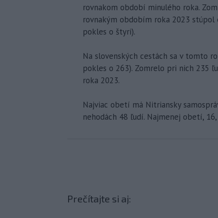
rovnakom období minulého roka. Zomrel
rovnakým obdobím roka 2023 stúpol o
pokles o štyri).
Na slovenských cestách sa v tomto r
pokles o 263). Zomrelo pri nich 235 
roka 2023.
Najviac obetí má Nitriansky samosprá
nehodách 48 ľudí. Najmenej obetí, 16
Prečítajte si aj: