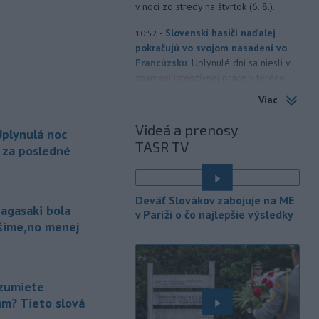
v noci zo stredy na štvrtok (6. 8.).
-
Slovenskí hasiči naďalej
10:52
pokračujú vo svojom nasadení vo
Francúzsku.
Uplynulé dni sa niesli v
znamení intenzívnej práce v teréne,
spolupráce s francúzskymi hasičmi, ale
Viac
aj údržby techniky a potrebnej
regenerácie síl.
Videá a prenosy
plynulá noc
TASR TV
-
Dve lietadlá na letisku
a za posledné
10:34
Sydney (SYD) sa v nedeľu tesne
vyhli zrážke.
Austrálsky úrad pre
bezpečnosť dopravy (ATSB), ktorý bol
Deväť Slovákov zabojuje na ME
o tomto incidente informovaný, začal
agasaki bola
v Paríži o čo najlepšie výsledky
vyšetrovanie.
ošime,no menej
-
Uplynulá noc bola
10:25
najchladnejšia za posledné dva
týždne. Teplota
klesla zväčša na 15
zumiete
až deväť stupňov Celzia, v dolinách a
am? Tieto slová
kotlinách bolo ešte chladnejšie.