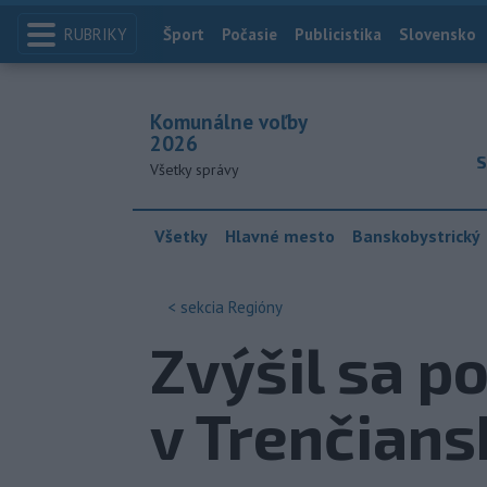
RUBRIKY
Index
Šport
Počasie
Publicistika
Slovensko
Komunálne voľby
2026
S
Všetky správy
Všetky
Hlavné mesto
Banskobystrický
< sekcia
Regióny
Zvýšil sa p
v Trenčians