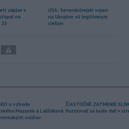
etí záplav v
USA: Severokórejskí vojaci
stúpol na
na Ukrajine sú legitímnym
 25
cieľom
KO o výhode
ČIASTOČNÉ ZATMENIE SLN
rského:Mazurek a Laššáková
Pozorovať sa bude dať v st
 rovnakých voličov