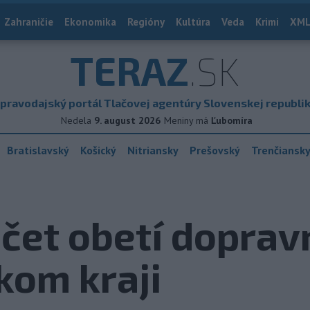
Zahraničie
Ekonomika
Regióny
Kultúra
Veda
Krimi
XML
TERAZ
.SK
pravodajský portál Tlačovej agentúry Slovenskej republi
Nedela
9. august 2026
Meniny má
Ľubomíra
Bratislavský
Košický
Nitriansky
Prešovský
Trenčiansk
očet obetí dopra
kom kraji