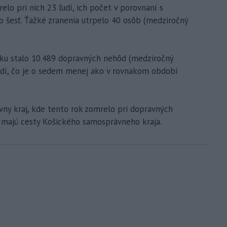
o pri nich 23 ľudí, ich počet v porovnaní s
 šesť. Ťažké zranenia utrpelo 40 osôb (medziročný
oku stalo 10.489 dopravných nehôd (medziročný
ľudí, čo je o sedem menej ako v rovnakom období
vny kraj, kde tento rok zomrelo pri dopravných
, majú cesty Košického samosprávneho kraja.