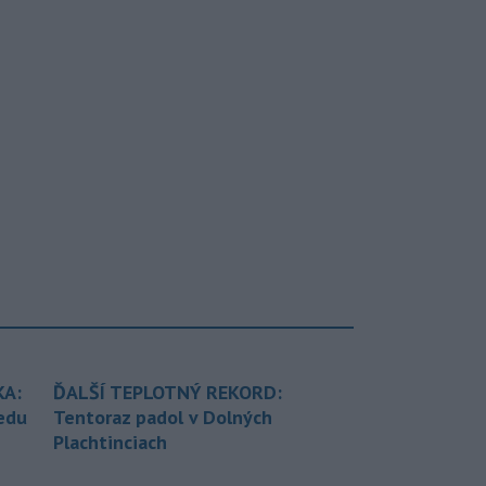
KA:
ĎALŠÍ TEPLOTNÝ REKORD:
redu
Tentoraz padol v Dolných
Plachtinciach