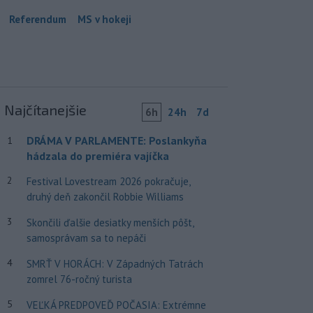
Referendum
MS v hokeji
Najčítanejšie
6h
24h
7d
DRÁMA V PARLAMENTE: Poslankyňa
1
hádzala do premiéra vajíčka
2
Festival Lovestream 2026 pokračuje,
druhý deň zakončil Robbie Williams
3
Skončili ďalšie desiatky menších pôšt,
samosprávam sa to nepáči
4
SMRŤ V HORÁCH: V Západných Tatrách
zomrel 76-ročný turista
5
VEĽKÁ PREDPOVEĎ POČASIA: Extrémne