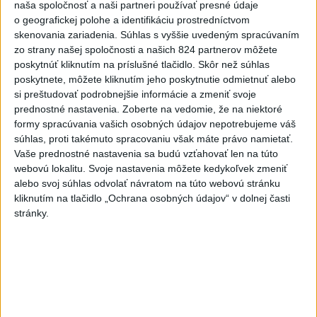
Slovensko
naša spoločnosť a naši partneri používať presné údaje
o geografickej polohe a identifikáciu prostredníctvom
skenovania zariadenia. Súhlas s vyššie uvedeným spracúvaním
Erik Tomáš: Ak si I. Korčok založí
zo strany našej spoločnosti a našich 824 partnerov môžete
živnosť, nebude to správne
poskytnúť kliknutím na príslušné tlačidlo. Skôr než súhlas
dnes 13:59
poskytnete, môžete kliknutím jeho poskytnutie odmietnuť alebo
si preštudovať podrobnejšie informácie a zmeniť svoje
prednostné nastavenia.
Zoberte na vedomie, že na niektoré
Aktuálne je dočasne zatvorených 63 pôšt, všetky majú
formy spracúvania vašich osobných údajov nepotrebujeme váš
otvoriť do 30.9.
súhlas, proti takémuto spracovaniu však máte právo namietať.
Vaše prednostné nastavenia sa budú vzťahovať len na túto
Šaško chce v krátkom čase predstaviť riešenie pre
webovú lokalitu. Svoje nastavenia môžete kedykoľvek zmeniť
záchrankový tender
alebo svoj súhlas odvolať návratom na túto webovú stránku
kliknutím na tlačidlo „Ochrana osobných údajov“ v dolnej časti
Kandidovať môžu aj nezávislí, potrebujú vyzbierať podpisy od
stránky.
občanov
Zahraničie
Španielsko preverilo 199 ľudí
prichádzajúcich z Talianska