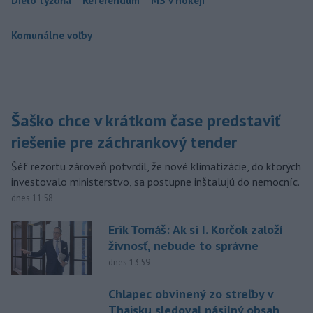
Dielo týždňa
Referendum
MS v hokeji
Komunálne voľby
Šaško chce v krátkom čase predstaviť
riešenie pre záchrankový tender
Šéf rezortu zároveň potvrdil, že nové klimatizácie, do ktorých
investovalo ministerstvo, sa postupne inštalujú do nemocníc.
dnes 11:58
Erik Tomáš: Ak si I. Korčok založí
živnosť, nebude to správne
dnes 13:59
Chlapec obvinený zo streľby v
Thajsku sledoval násilný obsah