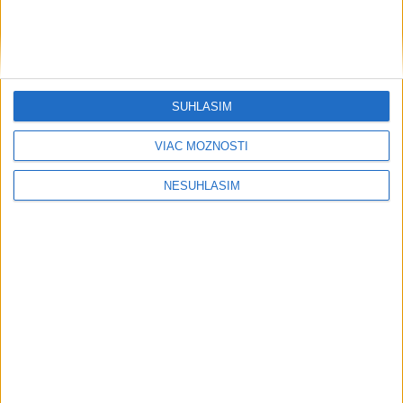
SÚHLASÍM
VIAC MOŽNOSTÍ
NESÚHLASÍM
....