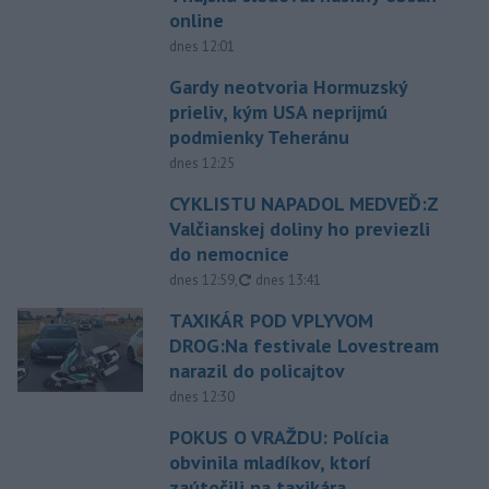
online
dnes 12:01
Gardy neotvoria Hormuzský
prieliv, kým USA neprijmú
podmienky Teheránu
dnes 12:25
CYKLISTU NAPADOL MEDVEĎ:Z
Valčianskej doliny ho previezli
do nemocnice
aktualizované
dnes 12:59
,
dnes 13:41
TAXIKÁR POD VPLYVOM
DROG:Na festivale Lovestream
narazil do policajtov
dnes 12:30
POKUS O VRAŽDU: Polícia
obvinila mladíkov, ktorí
zaútočili na taxikára