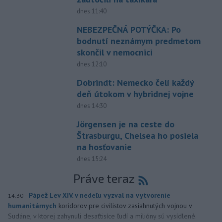
dnes 11:40
NEBEZPEČNÁ POTÝČKA: Po
bodnutí neznámym predmetom
skončil v nemocnici
dnes 12:10
Dobrindt: Nemecko čelí každý
deň útokom v hybridnej vojne
dnes 14:30
Jörgensen je na ceste do
Štrasburgu, Chelsea ho posiela
na hosťovanie
dnes 15:24
Práve teraz
-
Pápež Lev XIV. v nedeľu vyzval na vytvorenie
14:30
humanitárnych
koridorov pre civilistov zasiahnutých vojnou v
Sudáne, v ktorej zahynuli desaťtisíce ľudí a milióny sú vysídlené.