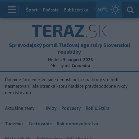
30
°C
Index
Šport
Počasie
Publicistika
Slovensko
Zahranič
TERAZ
.SK
Spravodajský portál Tlačovej agentúry Slovenskej
republiky
Nedela
9. august 2026
Meniny má
Ľubomíra
Úprimne ľutujeme, že sme nenašli odkaz na ktorý ste boli
nasmerovaní, ale stránka ktorú hľadáte pravdepodobne nikdy
neexistovala
Aktuálne témy:
Kvízy
Podcasty
Rok Ľ.Štúra
Turizmus
Cestovanie
Rok dobrovoľníctva