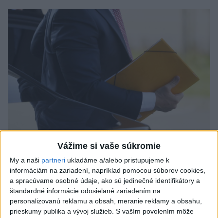
Odborník: Rozlišovanie medzi
Vážime si vaše súkromie
investíciami vás ochráni pred podvodmi
My a naši
partneri
ukladáme a/alebo pristupujeme k
informáciám na zariadení, napríklad pomocou súborov cookies,
Poukázal na to, že podvodníci prispôsobujú názvy produktov
a spracúvame osobné údaje, ako sú jedinečné identifikátory a
aj príbehy tomu, čo práve priťahuje pozornosť.
štandardné informácie odosielané zariadením na
personalizovanú reklamu a obsah, meranie reklamy a obsahu,
dnes 9:38
prieskumy publika a vývoj služieb.
S vaším povolením môže