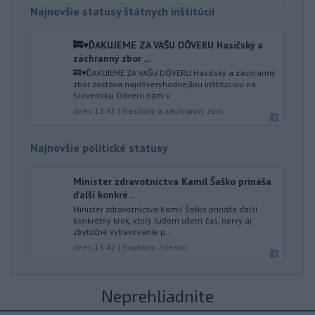
Najnovšie statusy štátnych inštitúcií
🚒♥️ĎAKUJEME ZA VAŠU DÔVERU Hasičský a
záchranný zbor ...
🚒♥️ĎAKUJEME ZA VAŠU DÔVERU Hasičský a záchranný
zbor zostáva najdôveryhodnejšou inštitúciou na
Slovensku. Dôveru nám v...
dnes 13:45
|
Hasičský a záchranný zbor
Najnovšie politické statusy
Minister zdravotníctva Kamil Šaško prináša
ďalší konkré...
Minister zdravotníctva Kamil Šaško prináša ďalší
konkrétny krok, ktorý ľuďom ušetrí čas, nervy aj
zbytočné vybavovanie p...
dnes 13:42
|
Svoboda Zdenko
Neprehliadnite