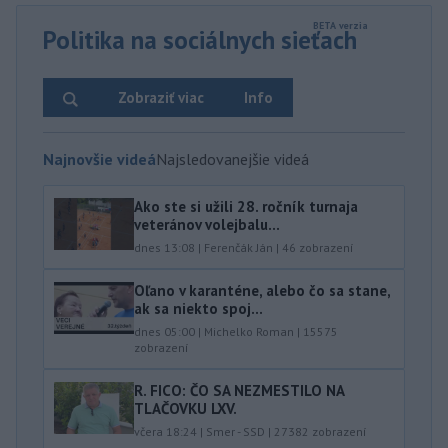
Politika na sociálnych sieťach
Zobraziť viac
Info
Najnovšie videá
Najsledovanejšie videá
Ako ste si užili 28. ročník turnaja
veteránov volejbalu...
dnes 13:08
|
Ferenčák Ján
|
46
zobrazení
Oľano v karanténe, alebo čo sa stane,
ak sa niekto spoj...
dnes 05:00
|
Michelko Roman
|
15575
zobrazení
R. FICO: ČO SA NEZMESTILO NA
TLAČOVKU LXV.
včera 18:24
|
Smer - SSD
|
27382
zobrazení