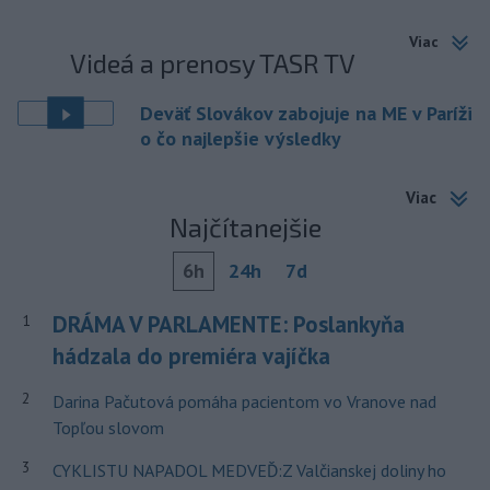
Viac
Videá a prenosy TASR TV
Deväť Slovákov zabojuje na ME v Paríži
o čo najlepšie výsledky
Viac
Najčítanejšie
6h
24h
7d
DRÁMA V PARLAMENTE: Poslankyňa
1
hádzala do premiéra vajíčka
2
Darina Pačutová pomáha pacientom vo Vranove nad
Topľou slovom
3
CYKLISTU NAPADOL MEDVEĎ:Z Valčianskej doliny ho