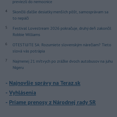
previezli do nemocnice
4
Skončili ďalšie desiatky menších pôšt, samosprávam sa
to nepáči
5
Festival Lovestream 2026 pokračuje, druhý deň zakončil
Robbie Williams
6
OTESTUJTE SA: Rozumiete slovenským nárečiam? Tieto
slová vás potrápia
7
Najmenej 21 mŕtvych po zrážke dvoch autobusov na juhu
Nigeru
Najnovšie správy na Teraz.sk
Vyhlásenia
Priame prenosy z Národnej rady SR