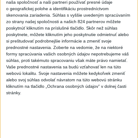
naša spoločnosť a naši partneri používať presné údaje
A. Danko vylúčil, že by sa SNS pred
o geografickej polohe a identifikáciu prostredníctvom
voľbami spájala, avizuje zmeny
skenovania zariadenia. Súhlas s vyššie uvedeným spracúvaním
zo strany našej spoločnosti a našich 824 partnerov môžete
Vyhlásil, že už nebude niesť zodpovednosť za „zbabrané
poskytnúť kliknutím na príslušné tlačidlo. Skôr než súhlas
zonácie, odposluchy ani za iné veci, s ktorými SNS nemá nič
poskytnete, môžete kliknutím jeho poskytnutie odmietnuť alebo
spoločné“.
si preštudovať podrobnejšie informácie a zmeniť svoje
prednostné nastavenia.
Zoberte na vedomie, že na niektoré
dnes 18:51
formy spracúvania vašich osobných údajov nepotrebujeme váš
Slovensko
súhlas, proti takémuto spracovaniu však máte právo namietať.
Vaše prednostné nastavenia sa budú vzťahovať len na túto
webovú lokalitu. Svoje nastavenia môžete kedykoľvek zmeniť
KDH od polície očakáva rýchle
alebo svoj súhlas odvolať návratom na túto webovú stránku
vyšetrenie útoku na cudzincov v
kliknutím na tlačidlo „Ochrana osobných údajov“ v dolnej časti
Nitre
stránky.
dnes 18:06
Rezort školstva pomôže samosprávam s určovaním
školských obvodov
O jedného prevádzača menej: Prispela k tomu aj slovenská
polícia