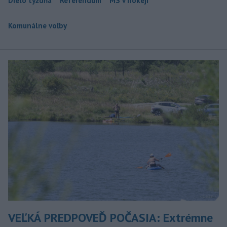
Dielo týždňa
Referendum
MS v hokeji
Komunálne voľby
VEĽKÁ PREDPOVEĎ POČASIA: Extrémne