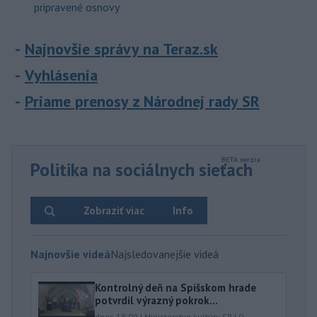
pripravené osnovy
Najnovšie správy na Teraz.sk
Vyhlásenia
Priame prenosy z Národnej rady SR
Politika na sociálnych sieťach
Zobraziť viac
Info
Najnovšie videá
Najsledovanejšie videá
Kontrolný deň na Spišskom hrade
potvrdil výrazný pokrok...
dnes 18:09
|
Ministerstvo kultúry SR
|
0