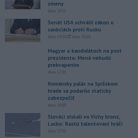
zmeny
dnes 18:51
Senát USA schválil zákon o
sankciách proti Rusku
aktualizované
dnes 19:50
,
dnes 20:20
Magyar o kandidátoch na post
prezidenta: Mená nebudú
prekvapením
dnes 17:31
Románsky palác na Spišskom
hrade sa podarilo staticky
zabezpečiť
dnes 18:00
Slováci získali vo Vichy bronz,
Lacko: Rastú talentovaní hráči
dnes 15:51