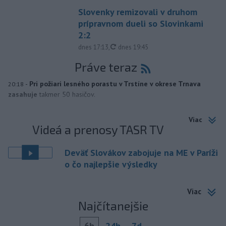
Slovenky remizovali v druhom
prípravnom dueli so Slovinkami
2:2
aktualizované
dnes 17:13
,
dnes 19:45
Práve teraz
-
Pri požiari lesného porastu v Trstíne v okrese Trnava
20:18
zasahuje
takmer 50 hasičov.
Viac
Videá a prenosy TASR TV
Deväť Slovákov zabojuje na ME v Paríži
o čo najlepšie výsledky
Viac
Najčítanejšie
6h
24h
7d