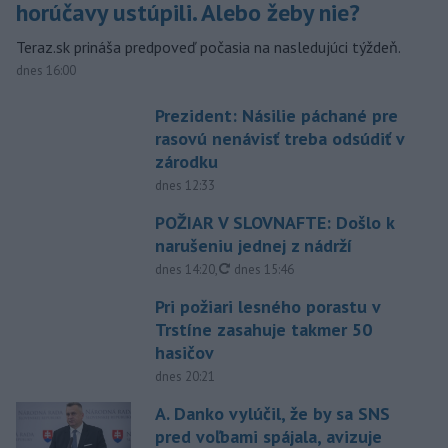
horúčavy ustúpili. Alebo žeby nie?
Teraz.sk prináša predpoveď počasia na nasledujúci týždeň.
dnes 16:00
Prezident: Násilie páchané pre
rasovú nenávisť treba odsúdiť v
zárodku
dnes 12:33
POŽIAR V SLOVNAFTE: Došlo k
narušeniu jednej z nádrží
aktualizované
dnes 14:20
,
dnes 15:46
Pri požiari lesného porastu v
Trstíne zasahuje takmer 50
hasičov
dnes 20:21
A. Danko vylúčil, že by sa SNS
pred voľbami spájala, avizuje