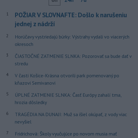
POŽIAR V SLOVNAFTE: Došlo k narušeniu
1
jednej z nádrží
2
Horúčavy vystriedajú búrky: Výstrahy vydali vo viacerých
okresoch
3
ČIASTOČNÉ ZATMENIE SLNKA: Pozorovať sa bude dať v
stredu
4
V časti Košice-Krásna otvorili park pomenovaný po
kňazovi Semivanovi
5
ÚPLNÉ ZATMENIE SLNKA: Časť Európy zahalí tma,
hrozia dôsledky
6
TRAGÉDIA NA DUNAJI: Muž sa išiel okúpať, z vody viac
nevyšiel
7
Fridrichová: Školy vyučujúce po novom musia mať