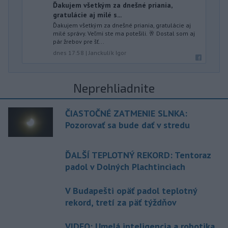
Ďakujem všetkým za dnešné priania,
gratulácie aj milé s...
Ďakujem všetkým za dnešné priania, gratulácie aj
milé správy. Veľmi ste ma potešili. 🥂 Dostal som aj
pár žrebov pre šť...
dnes 17:58
|
Janckulík Igor
Neprehliadnite
ČIASTOČNÉ ZATMENIE SLNKA:
Pozorovať sa bude dať v stredu
ĎALŠÍ TEPLOTNÝ REKORD: Tentoraz
padol v Dolných Plachtinciach
V Budapešti opäť padol teplotný
rekord, tretí za päť týždňov
VIDEO: Umelá inteligencia a robotika