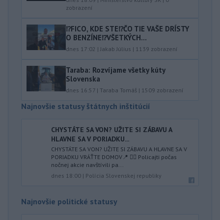
zobrazení
⁉️FICO, KDE STE⁉️ČO TIE VAŠE DRÍSTY
O BENZÍNE⁉️VŠETKÝCH...
dnes 17:02
|
Jakab Július
|
1139
zobrazení
Taraba: Rozvíjame všetky kúty
Slovenska
dnes 16:57
|
Taraba Tomáš
|
1509
zobrazení
Najnovšie statusy štátnych inštitúcií
CHYSTÁTE SA VON? UŽITE SI ZÁBAVU A
HLAVNE SA V PORIADKU...
CHYSTÁTE SA VON? UŽITE SI ZÁBAVU A HLAVNE SA V
PORIADKU VRÁŤTE DOMOV📍 👮‍♂️ Policajti počas
nočnej akcie navštívili pa...
dnes 18:00
|
Polícia Slovenskej republiky
Najnovšie politické statusy