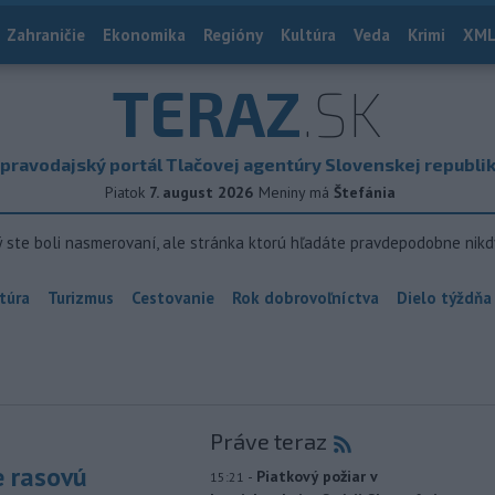
Zahraničie
Ekonomika
Regióny
Kultúra
Veda
Krimi
XML
TERAZ
.SK
pravodajský portál Tlačovej agentúry Slovenskej republi
Piatok
7. august 2026
Meniny má
Štefánia
ý ste boli nasmerovaní, ale stránka ktorú hľadáte pravdepodobne nikd
túra
Turizmus
Cestovanie
Rok dobrovoľníctva
Dielo týždňa
Práve teraz
e rasovú
-
Piatkový požiar v
15:21