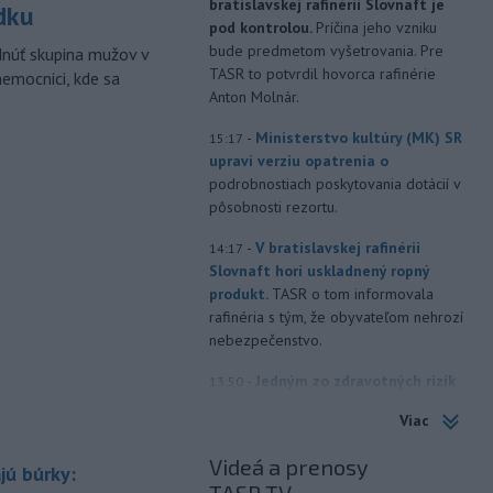
bratislavskej rafinérii Slovnaft je
dku
pod kontrolou.
Príčina jeho vzniku
bude predmetom vyšetrovania. Pre
dnúť skupina mužov v
TASR to potvrdil hovorca rafinérie
nemocnici, kde sa
Anton Molnár.
-
Ministerstvo kultúry (MK) SR
15:17
upraví verziu opatrenia o
podrobnostiach poskytovania dotácií v
pôsobnosti rezortu.
-
V bratislavskej rafinérii
14:17
Slovnaft horí uskladnený ropný
produkt.
TASR o tom informovala
rafinéria s tým, že obyvateľom nehrozí
nebezpečenstvo.
-
Jedným zo zdravotných rizík
13:50
na festivale môže byť vyššia
Viac
úroveň
hluku. Je preto dobré držať sa
ďalej od reproduktorov, používať
Videá a prenosy
jú búrky:
chrániče sluchu či dodržiavať