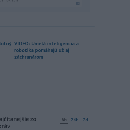
 demokracia
lotný
VIDEO: Umelá inteligencia a
robotika pomáhajú už aj
záchranárom
jčítanejšie zo
6h
24h
7d
práv