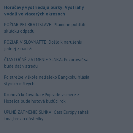
Horúčavy vystriedajú búrky: Výstrahy
vydali vo viacerých okresoch
POŽIAR PRI BRATISLAVE: Plamene pohltili
skládku odpadu
POŽIAR V SLOVNAFTE: Došlo k narušeniu
jednej z nádrží
ČIASTOČNÉ ZATMENIE SLNKA: Pozorovať sa
bude dať v stredu
Po streľbe v škole neďaleko Bangkoku hlásia
štyroch mŕtvych
Kruhová križovatka v Poprade v smere z
Hozelca bude hotová budúci rok
ÚPLNÉ ZATMENIE SLNKA: Časť Európy zahalí
tma, hrozia dôsledky