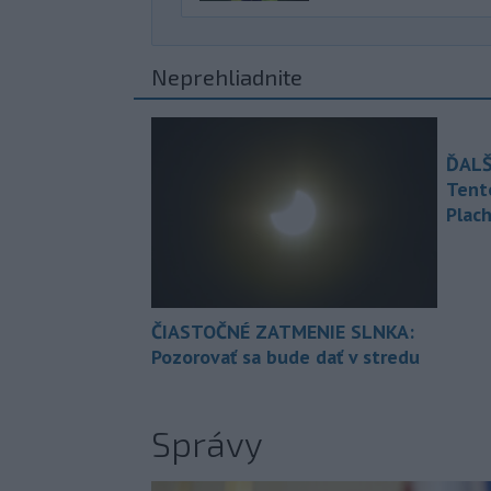
Neprehliadnite
ĎALŠ
Tent
Plach
ČIASTOČNÉ ZATMENIE SLNKA:
Pozorovať sa bude dať v stredu
Správy