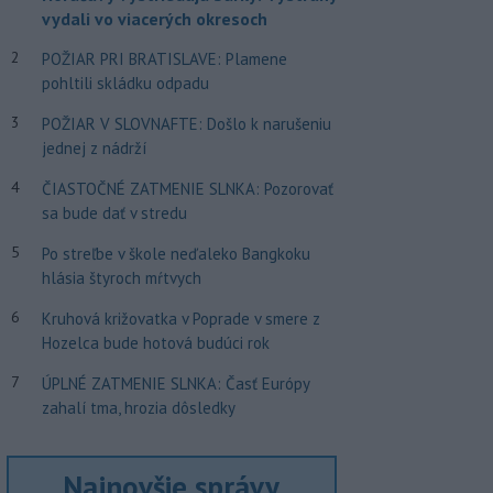
vydali vo viacerých okresoch
2
POŽIAR PRI BRATISLAVE: Plamene
pohltili skládku odpadu
3
POŽIAR V SLOVNAFTE: Došlo k narušeniu
jednej z nádrží
4
ČIASTOČNÉ ZATMENIE SLNKA: Pozorovať
sa bude dať v stredu
5
Po streľbe v škole neďaleko Bangkoku
hlásia štyroch mŕtvych
6
Kruhová križovatka v Poprade v smere z
Hozelca bude hotová budúci rok
7
ÚPLNÉ ZATMENIE SLNKA: Časť Európy
zahalí tma, hrozia dôsledky
Najnovšie správy