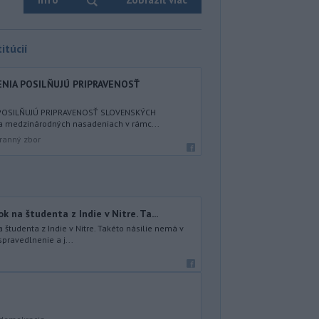
itúcií
IA POSILŇUJÚ PRIPRAVENOSŤ
POSILŇUJÚ PRIPRAVENOSŤ SLOVENSKÝCH
a medzinárodných nasadeniach v rámc...
ranný zbor
na študenta z Indie v Nitre. Ta...
študenta z Indie v Nitre. Takéto násilie nemá v
spravedlnenie a j...