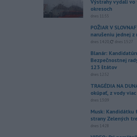
Výstrahy vydali vo
okresoch
dnes 11:55
POŽIAR V SLOVNAFT
narušeniu jednej z 
aktualizovan
dnes 14:20
,
dnes 15:27
Blanár: Kandidatúr
Bezpečnostnej rad
123 štátov
dnes 12:52
TRAGÉDIA NA DUNAJ
okúpať, z vody viac
dnes 13:09
Musk: Kandidátku 
strany Zelených tr
dnes 14:28