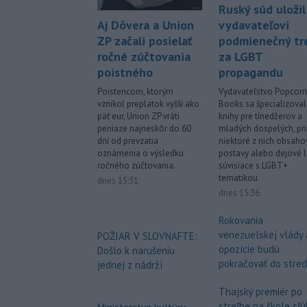
Ruský súd uložil
Aj Dôvera a Union
vydavateľovi
ZP začali posielať
podmienečný tr
ročné zúčtovania
za LGBT
poistného
propagandu
Poistencom, ktorým
Vydavateľstvo Popcorn
vznikol preplatok vyšší ako
Books sa špecializova
päť eur, Union ZP vráti
knihy pre tínedžerov a
peniaze najneskôr do 60
mladých dospelých, pr
dní od prevzatia
niektoré z nich obsaho
oznámenia o výsledku
postavy alebo dejové l
ročného zúčtovania.
súvisiace s LGBT+
tematikou.
dnes 15:31
dnes 15:36
Rokovania
venezuelskej vlády 
POŽIAR V SLOVNAFTE:
opozície budú
Došlo k narušeniu
pokračovať do stre
jednej z nádrží
Thajský premiér po
streľbe na škole sľú