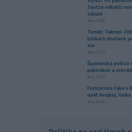
VIDEO: Pri pamätn
Tautza odhalili no
tabule
dnes 13:06
Tomáš: Takmer 200
búrkach dostane p
eur
dnes 12:53
Španielska polícia 
pašerákov a prevá
dnes 12:39
Forsterovú čaká v
opäť dvojboj, Volka
dnes 11:43
Politika na sociálnych 