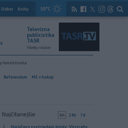
30
°C
 Odber
Knihy
Útulkovo
Magazín
News Now
Archív
TASR
Televízna
publicistika
TASR
ky
Všetky relácie
y neexistovala
Referendum
MS v hokeji
Najčítanejšie
6h
24h
7d
Horúčavy vystriedajú búrky: Výstrahy
1