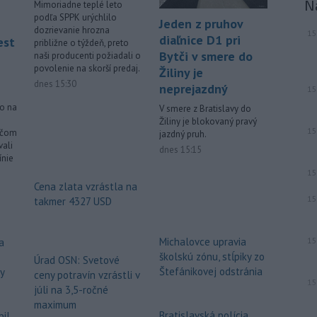
N
Mimoriadne teplé leto
podľa SPPK urýchlilo
Jeden z pruhov
dozrievanie hrozna
15
diaľnice D1 pri
est
približne o týždeň, preto
Bytči v smere do
naši producenti požiadali o
povolenie na skorší predaj.
Žiliny je
dnes 15:30
neprejazdný
15
lo na
V smere z Bratislavy do
Žiliny je blokovaný pravý
15
ičom
jazdný pruh.
vali
dnes 15:15
ínie
15
Cena zlata vzrástla na
15
takmer 4327 USD
15
Michalovce upravia
a
školskú zónu, stĺpiky zo
Úrad OSN: Svetové
Štefánikovej odstránia
dy
ceny potravín vzrástli v
15
júli na 3,5-ročné
maximum
Bratislavská polícia
bil