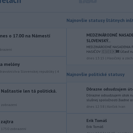
mimoriadne situácie v obciach Nižný
Čaj a Vyšný Čaj v okrese Košice-okolie.
Najnovšie statusy štátnych inšt
-
Od piatku do nedele (9. 8.)
10:59
do ukončenia premávky bude z
dôvodu
hudobného festivalu
MEDZINÁRODNÉ NASADEN
nes o 17.00 na Námestí
SLOVENSKÝ...
Lovestream na starom letisku v
bratislavských Vajnoroch upravená
MEDZINÁRODNÉ NASADENIA 
brazení
HASIČOV 🇪🇺🇸🇰🚒 Účasť n
organizácia MHD v oblasti Vajnôr.
dnes 13:15
|
Hasičský a zách
y a melóny
-
Slovenský futbalista Lukáš
10:44
Haraslín môže v najbližšom období
dravotníctva Slovenskej republiky
|
4
Najnovšie politické statusy
zmeniť
klubovú adresu. O 30-ročného
stredopoliara Sparty Praha sa podľa
Dôrazne odsudzujem útok 
portálu isport.cz zaujíma
aštastie len tá politická.
saudskoarabský Al-Fateh.
Dôrazne odsudzujem útok na 
slušnej spoločnosti žiadne o
zobrazení
-
Vo veku 94 rokov zomrela 29.
dnes 12:58
|
Korčok Ivan
10:23
júla 2026 herečka a dlhoročná
členka
Slovenského komorného
Erik Tomáš
 zajtra
divadla (SKD) v Martine Helena
Erik Tomáš
|
1750
zobrazení
Sudická.