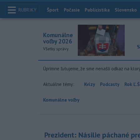
RUBRIKY
Index
Šport
Počasie
Publicistika
Slovensko
Komunálne
voľby 2026
S
Všetky správy
Úprimne ľutujeme, že sme nenašli odkaz na ktor
Aktuálne témy:
Kvízy
Podcasty
Rok Ľ.Š
Komunálne voľby
Prezident: Násilie páchané pr