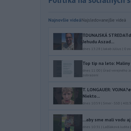
Najnovšie videá
Najsledovanejšie videá
‼️DUNAJSKÁ STREDA‼️d
Jehudu Aszad...
dnes 13:28
|
Jakab Július
|
0
zo
Top tip na leto: Malin
dnes 11:00
|
Úrad verejného z
zobrazení
T. LONGAUER: VOJNA?✊ N
Niekto...
dnes 10:59
|
Smer - SSD
|
4013
...aby sme mali vodu aj
dnes 10:31
|
Laššáková Judita