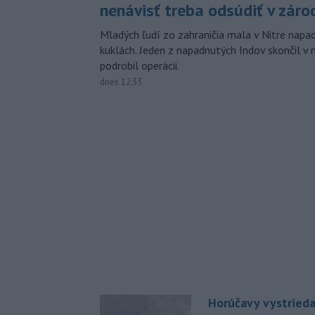
nenávisť treba odsúdiť v záro
Mladých ľudí zo zahraničia mala v Nitre napa
kuklách. Jeden z napadnutých Indov skončil v 
podrobil operácii.
dnes 12:33
Horúčavy vystrieda