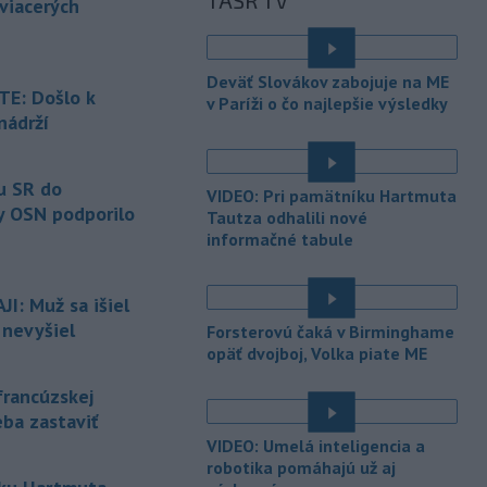
TASR TV
prestávky.
 viacerých
-
Podporu kandidatúre
12:49
Slovenskej republiky na nestále
Deväť Slovákov zabojuje na ME
členstvo
v Bezpečnostnej rade
E: Došlo k
v Paríži o čo najlepšie výsledky
Organizácie Spojených národov (OSN)
nádrží
na roky 2028 až 2029 písomne
é
vyjadrilo už 123 zo 193 členských
štátov OSN.
u SR do
VIDEO: Pri pamätníku Hartmuta
y OSN podporilo
Tautza odhalili nové
-
Násilie páchané pre rasovú
12:31
informačné tabule
nenávisť alebo pre príslušnosť k
inému národu treba odsúdiť v zárodku.
Na sociálnej sieti to v reakcii na útok
I: Muž sa išiel
cudzincov v Nitre uviedol prezident
 nevyšiel
Forsterovú čaká v Birminghame
SR Peter Pellegrini.
opäť dvojboj, Volka piate ME
-
Maďarské Národné
12:26
francúzskej
zhromaždenie môže v utorok 11.
eba zastaviť
augusta
rozhodnúť o novom
generálnom prokurátorovi, ak
VIDEO: Umelá inteligencia a
parlament schváli skrátenie jeho
robotika pomáhajú už aj