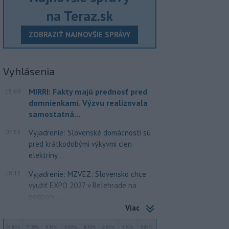
na Teraz.sk
ZOBRAZIŤ NAJNOVŠIE SPRÁVY
Vyhlásenia
MIRRI: Fakty majú prednosť pred
15:09
domnienkami. Výzvu realizovala
samostatná...
07:55
Vyjadrenie: Slovenské domácnosti sú
pred krátkodobými výkyvmi cien
elektriny...
18:12
Vyjadrenie: MZVEZ: Slovensko chce
využiť EXPO 2027 v Belehrade na
podporu...
Viac