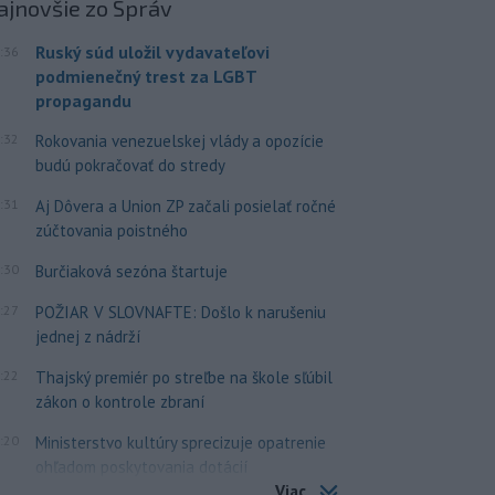
ajnovšie
zo Správ
Ruský súd uložil vydavateľovi
:36
podmienečný trest za LGBT
propagandu
:32
Rokovania venezuelskej vlády a opozície
budú pokračovať do stredy
:31
Aj Dôvera a Union ZP začali posielať ročné
zúčtovania poistného
:30
Burčiaková sezóna štartuje
:27
POŽIAR V SLOVNAFTE: Došlo k narušeniu
jednej z nádrží
:22
Thajský premiér po streľbe na škole sľúbil
zákon o kontrole zbraní
:20
Ministerstvo kultúry sprecizuje opatrenie
ohľadom poskytovania dotácií
Viac