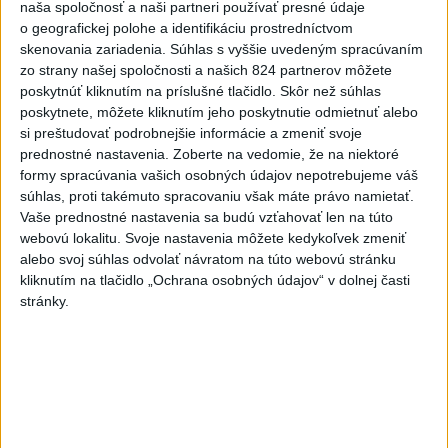
naša spoločnosť a naši partneri používať presné údaje
živnosť, nebude to správne
o geografickej polohe a identifikáciu prostredníctvom
dnes 13:59
skenovania zariadenia. Súhlas s vyššie uvedeným spracúvaním
zo strany našej spoločnosti a našich 824 partnerov môžete
Aktuálne je dočasne zatvorených 63 pôšt, všetky majú
poskytnúť kliknutím na príslušné tlačidlo. Skôr než súhlas
otvoriť do 30.9.
poskytnete, môžete kliknutím jeho poskytnutie odmietnuť alebo
si preštudovať podrobnejšie informácie a zmeniť svoje
Šaško chce v krátkom čase predstaviť riešenie pre
prednostné nastavenia.
Zoberte na vedomie, že na niektoré
záchrankový tender
formy spracúvania vašich osobných údajov nepotrebujeme váš
súhlas, proti takémuto spracovaniu však máte právo namietať.
Kandidovať môžu aj nezávislí, potrebujú vyzbierať podpisy od
Vaše prednostné nastavenia sa budú vzťahovať len na túto
občanov
webovú lokalitu. Svoje nastavenia môžete kedykoľvek zmeniť
alebo svoj súhlas odvolať návratom na túto webovú stránku
Zahraničie
kliknutím na tlačidlo „Ochrana osobných údajov“ v dolnej časti
stránky.
Útoky húsíov v Jemene si vyžiadali
najmenej štyri obete
dnes 15:04
Dobrindt: Nemecko čelí každý deň útokom v hybridnej vojne