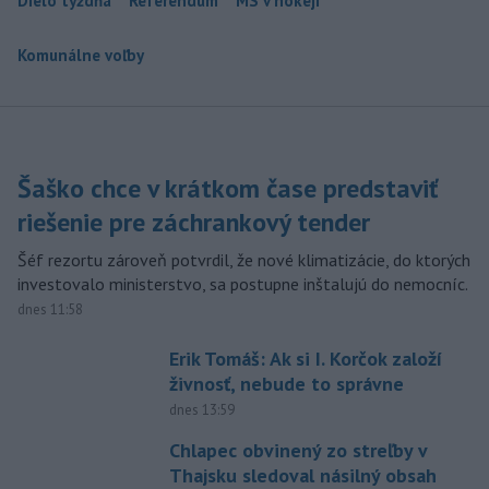
Dielo týždňa
Referendum
MS v hokeji
Komunálne voľby
Šaško chce v krátkom čase predstaviť
riešenie pre záchrankový tender
Šéf rezortu zároveň potvrdil, že nové klimatizácie, do ktorých
investovalo ministerstvo, sa postupne inštalujú do nemocníc.
dnes 11:58
Erik Tomáš: Ak si I. Korčok založí
živnosť, nebude to správne
dnes 13:59
Chlapec obvinený zo streľby v
Thajsku sledoval násilný obsah