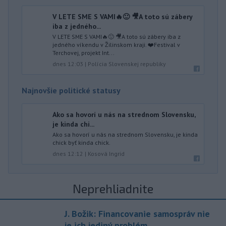
V LETE SME S VAMI🔥🙂 🎥A toto sú zábery
iba z jedného...
V LETE SME S VAMI🔥🙂 🎥A toto sú zábery iba z
jedného víkendu v Žilinskom kraji. ❤️Festival v
Terchovej, projekt Int...
dnes 12:03
|
Polícia Slovenskej republiky
Najnovšie politické statusy
Ako sa hovorí u nás na strednom Slovensku,
je kinda chi...
Ako sa hovorí u nás na strednom Slovensku, je kinda
chick byť kinda chick.
dnes 12:12
|
Kosová Ingrid
Neprehliadnite
J. Božik: Financovanie samospráv nie
je ich jediný problém