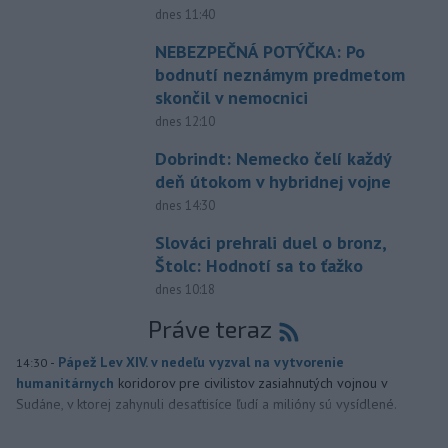
dnes 11:40
NEBEZPEČNÁ POTÝČKA: Po
bodnutí neznámym predmetom
skončil v nemocnici
dnes 12:10
Dobrindt: Nemecko čelí každý
deň útokom v hybridnej vojne
dnes 14:30
Slováci prehrali duel o bronz,
Štolc: Hodnotí sa to ťažko
dnes 10:18
Práve teraz
-
Pápež Lev XIV. v nedeľu vyzval na vytvorenie
14:30
humanitárnych
koridorov pre civilistov zasiahnutých vojnou v
Sudáne, v ktorej zahynuli desaťtisíce ľudí a milióny sú vysídlené.