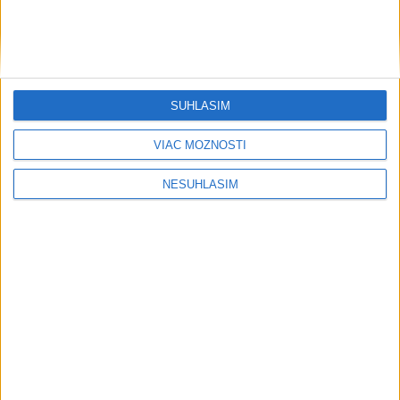
....
SÚHLASÍM
VIAC MOŽNOSTÍ
NESÚHLASÍM