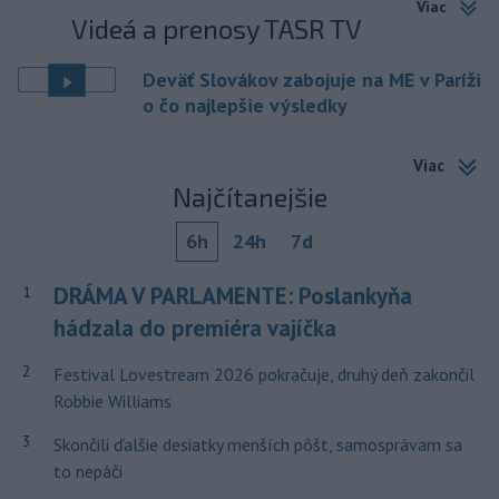
Viac
Videá a prenosy TASR TV
Deväť Slovákov zabojuje na ME v Paríži
o čo najlepšie výsledky
Viac
Najčítanejšie
6h
24h
7d
DRÁMA V PARLAMENTE: Poslankyňa
1
hádzala do premiéra vajíčka
2
Festival Lovestream 2026 pokračuje, druhý deň zakončil
Robbie Williams
3
Skončili ďalšie desiatky menších pôšt, samosprávam sa
to nepáči