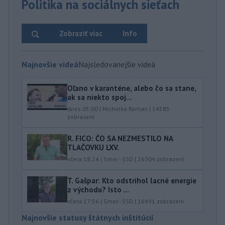
Politika na sociálnych sieťach
Zobraziť viac
Info
Najnovšie videá
Najsledovanejšie videá
Oľano v karanténe, alebo čo sa stane,
ak sa niekto spoj...
dnes 05:00
|
Michelko Roman
|
14585
zobrazení
R. FICO: ČO SA NEZMESTILO NA
TLAČOVKU LXV.
včera 18:24
|
Smer - SSD
|
26304
zobrazení
T. Gašpar: Kto odstrihol lacné energie
z východu? Isto ...
včera 17:56
|
Smer - SSD
|
16491
zobrazení
Najnovšie statusy štátnych inštitúcií