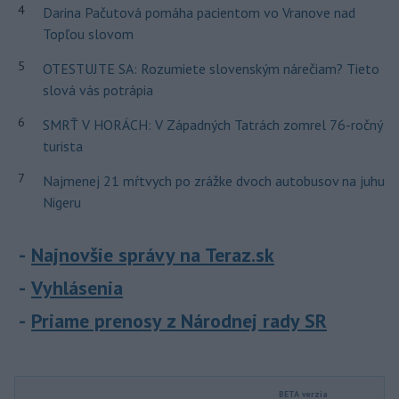
4
Darina Pačutová pomáha pacientom vo Vranove nad
Topľou slovom
5
OTESTUJTE SA: Rozumiete slovenským nárečiam? Tieto
slová vás potrápia
6
SMRŤ V HORÁCH: V Západných Tatrách zomrel 76-ročný
turista
7
Najmenej 21 mŕtvych po zrážke dvoch autobusov na juhu
Nigeru
Najnovšie správy na Teraz.sk
Vyhlásenia
Priame prenosy z Národnej rady SR