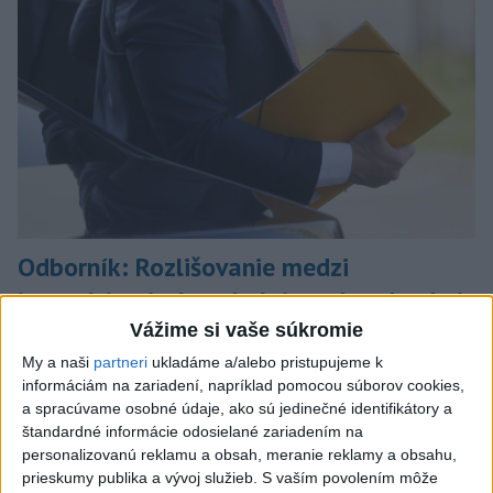
Odborník: Rozlišovanie medzi
investíciami vás ochráni pred podvodmi
Vážime si vaše súkromie
Poukázal na to, že podvodníci prispôsobujú názvy produktov
aj príbehy tomu, čo práve priťahuje pozornosť.
My a naši
partneri
ukladáme a/alebo pristupujeme k
informáciám na zariadení, napríklad pomocou súborov cookies,
dnes 9:38
a spracúvame osobné údaje, ako sú jedinečné identifikátory a
štandardné informácie odosielané zariadením na
Slovensko
personalizovanú reklamu a obsah, meranie reklamy a obsahu,
prieskumy publika a vývoj služieb.
S vaším povolením môže
Erik Tomáš: Ak si I. Korčok založí