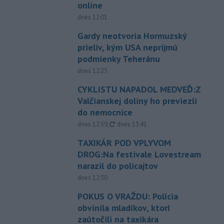
online
dnes 12:01
Gardy neotvoria Hormuzský
prieliv, kým USA neprijmú
podmienky Teheránu
dnes 12:25
CYKLISTU NAPADOL MEDVEĎ:Z
Valčianskej doliny ho previezli
do nemocnice
aktualizované
dnes 12:59
,
dnes 13:41
TAXIKÁR POD VPLYVOM
DROG:Na festivale Lovestream
narazil do policajtov
dnes 12:30
POKUS O VRAŽDU: Polícia
obvinila mladíkov, ktorí
zaútočili na taxikára