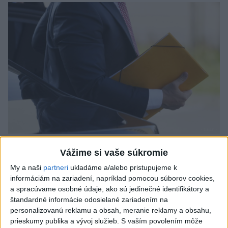
Odborník: Rozlišovanie medzi
Vážime si vaše súkromie
investíciami vás ochráni pred podvodmi
My a naši
partneri
ukladáme a/alebo pristupujeme k
informáciám na zariadení, napríklad pomocou súborov cookies,
Poukázal na to, že podvodníci prispôsobujú názvy produktov
a spracúvame osobné údaje, ako sú jedinečné identifikátory a
aj príbehy tomu, čo práve priťahuje pozornosť.
štandardné informácie odosielané zariadením na
dnes 9:38
personalizovanú reklamu a obsah, meranie reklamy a obsahu,
prieskumy publika a vývoj služieb.
S vaším povolením môže
Slovensko