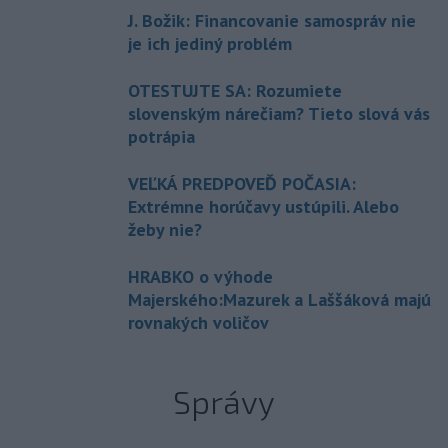
J. Božik: Financovanie samospráv nie
je ich jediný problém
OTESTUJTE SA: Rozumiete
slovenským nárečiam? Tieto slová vás
potrápia
VEĽKÁ PREDPOVEĎ POČASIA:
Extrémne horúčavy ustúpili. Alebo
žeby nie?
HRABKO o výhode
Majerského:Mazurek a Laššáková majú
rovnakých voličov
Správy