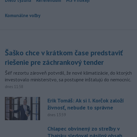
Dielo týždňa
Referendum
MS v hokeji
Komunálne voľby
Šaško chce v krátkom čase predstaviť
riešenie pre záchrankový tender
Šéf rezortu zároveň potvrdil, že nové klimatizácie, do ktorých
investovalo ministerstvo, sa postupne inštalujú do nemocníc.
dnes 11:58
Erik Tomáš: Ak si I. Korčok založí
živnosť, nebude to správne
dnes 13:59
Chlapec obvinený zo streľby v
Thajsku sledoval násilný obsah