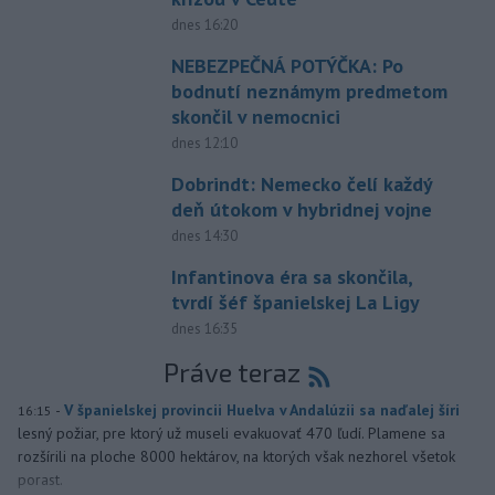
dnes 16:20
NEBEZPEČNÁ POTÝČKA: Po
bodnutí neznámym predmetom
skončil v nemocnici
dnes 12:10
Dobrindt: Nemecko čelí každý
deň útokom v hybridnej vojne
dnes 14:30
Infantinova éra sa skončila,
tvrdí šéf španielskej La Ligy
dnes 16:35
Práve teraz
-
V španielskej provincii Huelva v Andalúzii sa naďalej šíri
16:15
lesný požiar, pre ktorý už museli evakuovať 470 ľudí. Plamene sa
rozšírili na ploche 8000 hektárov, na ktorých však nezhorel všetok
porast.