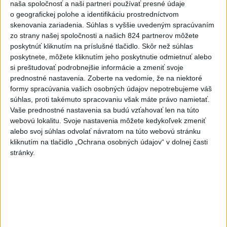
naša spoločnosť a naši partneri používať presné údaje
o geografickej polohe a identifikáciu prostredníctvom
Erik Tomáš: Ak si I. Korčok založí
skenovania zariadenia. Súhlas s vyššie uvedeným spracúvaním
živnosť, nebude to správne
zo strany našej spoločnosti a našich 824 partnerov môžete
dnes 13:59
poskytnúť kliknutím na príslušné tlačidlo. Skôr než súhlas
poskytnete, môžete kliknutím jeho poskytnutie odmietnuť alebo
si preštudovať podrobnejšie informácie a zmeniť svoje
Aktuálne je dočasne zatvorených 63 pôšt, všetky majú
prednostné nastavenia.
Zoberte na vedomie, že na niektoré
otvoriť do 30.9.
formy spracúvania vašich osobných údajov nepotrebujeme váš
súhlas, proti takémuto spracovaniu však máte právo namietať.
Šaško chce v krátkom čase predstaviť riešenie pre
Vaše prednostné nastavenia sa budú vzťahovať len na túto
záchrankový tender
webovú lokalitu. Svoje nastavenia môžete kedykoľvek zmeniť
alebo svoj súhlas odvolať návratom na túto webovú stránku
Kandidovať môžu aj nezávislí, potrebujú vyzbierať podpisy od
kliknutím na tlačidlo „Ochrana osobných údajov“ v dolnej časti
občanov
stránky.
Zahraničie
Novinára obvinili z antisemitizmu v
súvislosti s krízou v Ceute
dnes 16:20