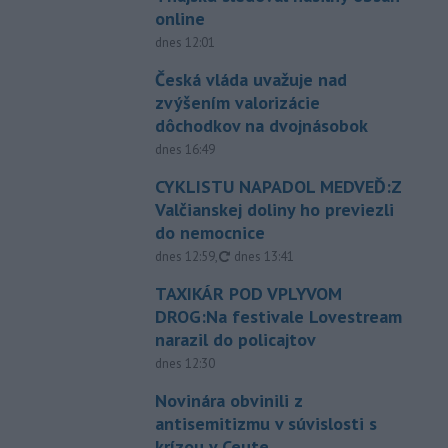
online
dnes 12:01
Česká vláda uvažuje nad
zvýšením valorizácie
dôchodkov na dvojnásobok
dnes 16:49
CYKLISTU NAPADOL MEDVEĎ:Z
Valčianskej doliny ho previezli
do nemocnice
aktualizované
dnes 12:59
,
dnes 13:41
TAXIKÁR POD VPLYVOM
DROG:Na festivale Lovestream
narazil do policajtov
dnes 12:30
Novinára obvinili z
antisemitizmu v súvislosti s
krízou v Ceute