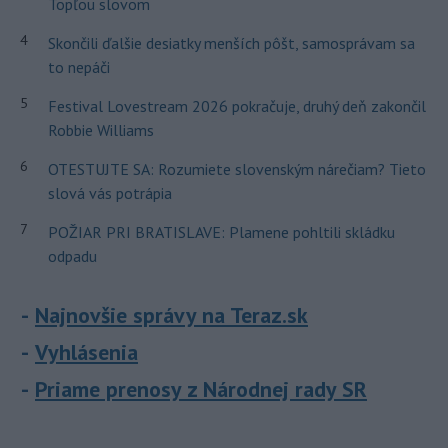
Topľou slovom
4
Skončili ďalšie desiatky menších pôšt, samosprávam sa
to nepáči
5
Festival Lovestream 2026 pokračuje, druhý deň zakončil
Robbie Williams
6
OTESTUJTE SA: Rozumiete slovenským nárečiam? Tieto
slová vás potrápia
7
POŽIAR PRI BRATISLAVE: Plamene pohltili skládku
odpadu
Najnovšie správy na Teraz.sk
Vyhlásenia
Priame prenosy z Národnej rady SR