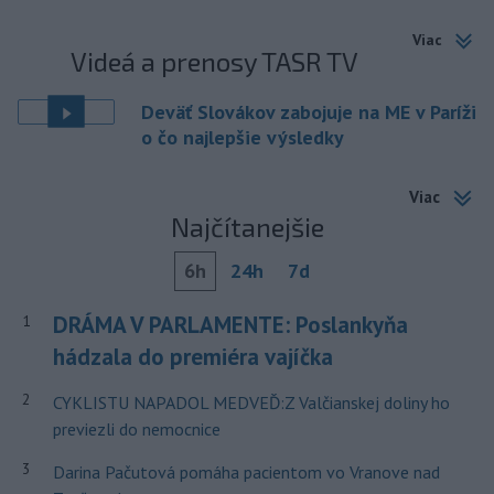
Viac
Videá a prenosy TASR TV
Deväť Slovákov zabojuje na ME v Paríži
o čo najlepšie výsledky
Viac
Najčítanejšie
6h
24h
7d
DRÁMA V PARLAMENTE: Poslankyňa
1
hádzala do premiéra vajíčka
2
CYKLISTU NAPADOL MEDVEĎ:Z Valčianskej doliny ho
previezli do nemocnice
3
Darina Pačutová pomáha pacientom vo Vranove nad