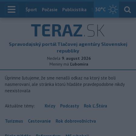
30
°C
Index
Šport
Počasie
Publicistika
Slovensko
Zahranič
TERAZ
.SK
Spravodajský portál Tlačovej agentúry Slovenskej
republiky
Nedela
9. august 2026
Meniny má
Ľubomíra
Úprimne ľutujeme, že sme nenašli odkaz na ktorý ste boli
nasmerovaní, ale stránka ktorú hľadáte pravdepodobne nikdy
neexistovala
Aktuálne témy:
Kvízy
Podcasty
Rok Ľ.Štúra
Turizmus
Cestovanie
Rok dobrovoľníctva