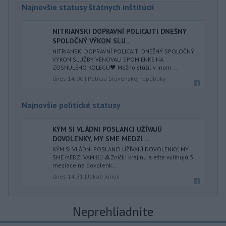
Najnovšie statusy štátnych inštitúcií
NITRIANSKI DOPRAVNÍ POLICAJTI DNEŠNÝ
SPOLOČNÝ VÝKON SLU...
NITRIANSKI DOPRAVNÍ POLICAJTI DNEŠNÝ SPOLOČNÝ
VÝKON SLUŽBY VENOVALI SPOMIENKE NA
ZOSNULÉHO KOLEGU🖤 Možno slúžil v inom...
dnes 14:00
|
Polícia Slovenskej republiky
Najnovšie politické statusy
KÝM SI VLÁDNI POSLANCI UŽÍVAJÚ
DOVOLENKY, MY SME MEDZI ...
KÝM SI VLÁDNI POSLANCI UŽÍVAJÚ DOVOLENKY, MY
SME MEDZI VAMI👍🏻 🔺Zničili krajinu a ešte vylihujú 3
mesiace na dovolenk...
dnes 14:31
|
Jakab Július
Neprehliadnite