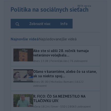
Politika na sociálnych sieťach
Zobraziť viac
Info
Najnovšie videá
Najsledovanejšie videá
Ako ste si užili 28. ročník turnaja
veteránov volejbalu...
dnes 13:08
|
Ferenčák Ján
|
76
zobrazení
Oľano v karanténe, alebo čo sa stane,
ak sa niekto spoj...
dnes 05:00
|
Michelko Roman
|
16122
zobrazení
R. FICO: ČO SA NEZMESTILO NA
TLAČOVKU LXV.
včera 18:24
|
Smer - SSD
|
28063
zobrazení