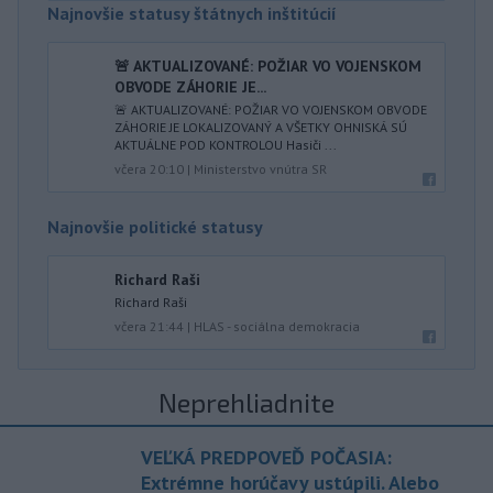
Najnovšie statusy štátnych inštitúcií
🚨 AKTUALIZOVANÉ: POŽIAR VO VOJENSKOM
OBVODE ZÁHORIE JE...
🚨 AKTUALIZOVANÉ: POŽIAR VO VOJENSKOM OBVODE
ZÁHORIE JE LOKALIZOVANÝ A VŠETKY OHNISKÁ SÚ
AKTUÁLNE POD KONTROLOU Hasiči ...
včera 20:10
|
Ministerstvo vnútra SR
Najnovšie politické statusy
Richard Raši
Richard Raši
včera 21:44
|
HLAS - sociálna demokracia
Neprehliadnite
VEĽKÁ PREDPOVEĎ POČASIA:
Extrémne horúčavy ustúpili. Alebo