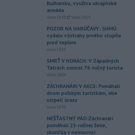
Bulharsku, využíva ukrajinská
armáda
aktualizované
včera 18:43
,
včera 19:29
POZOR NA HARÚČAVY: SHMÚ
vydalo výstrahy prvého stupňa
pred teplom
včera 19:28
SMRŤ V HORÁCH: V Západných
Tatrách zomrel 76-ročný turista
včera 20:04
ZÁCHRANÁRI V AKCII: Pomáhali
dvom poľským turistkám, obe
utrpeli úrazy
včera 18:39
NEŠŤASTNÝ PÁD:Záchranári
pomáhali 25-ročnej žene,
skončila v nemocnici