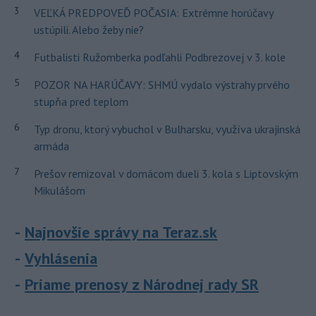
3
VEĽKÁ PREDPOVEĎ POČASIA: Extrémne horúčavy
ustúpili. Alebo žeby nie?
4
Futbalisti Ružomberka podľahli Podbrezovej v 3. kole
5
POZOR NA HARÚČAVY: SHMÚ vydalo výstrahy prvého
stupňa pred teplom
6
Typ dronu, ktorý vybuchol v Bulharsku, využíva ukrajinská
armáda
7
Prešov remizoval v domácom dueli 3. kola s Liptovským
Mikulášom
Najnovšie správy na Teraz.sk
Vyhlásenia
Priame prenosy z Národnej rady SR