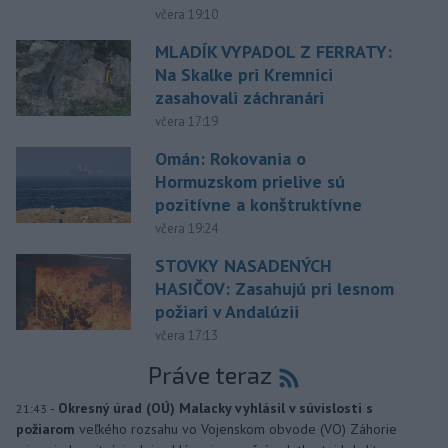
včera 19:10
MLADÍK VYPADOL Z FERRATY:
Na Skalke pri Kremnici
zasahovali záchranári
včera 17:19
Omán: Rokovania o
Hormuzskom prielive sú
pozitívne a konštruktívne
včera 19:24
STOVKY NASADENÝCH
HASIČOV: Zasahujú pri lesnom
požiari v Andalúzii
včera 17:13
Práve teraz
-
Okresný úrad (OÚ) Malacky vyhlásil v súvislosti s
21:43
požiarom
veľkého rozsahu vo Vojenskom obvode (VO) Záhorie