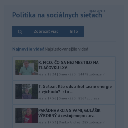
Politika na sociálnych sieťach
Zobraziť viac
Info
Najnovšie videá
Najsledovanejšie videá
R. FICO: ČO SA NEZMESTILO NA
TLAČOVKU LXV.
včera 18:24
|
Smer - SSD
|
14478
zobrazení
T. Gašpar: Kto odstrihol lacné energie
z východu? Isto ...
včera 17:56
|
Smer - SSD
|
8167
zobrazení
PARÁDNA AKCIA S VAMI, GULÁŠIK
VÝBORNÝ #cestujemeposlov...
včera 17:53
|
Danko Andrej
|
285
zobrazení