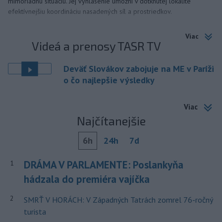
mimoriadnu situáciu. Jej vyhlásenie umožní v dotknutej lokalite
efektívnejšiu koordináciu nasadených síl a prostriedkov.
Viac
Videá a prenosy TASR TV
Deväť Slovákov zabojuje na ME v Paríži
o čo najlepšie výsledky
Viac
Najčítanejšie
6h
24h
7d
DRÁMA V PARLAMENTE: Poslankyňa
1
hádzala do premiéra vajíčka
2
SMRŤ V HORÁCH: V Západných Tatrách zomrel 76-ročný
turista