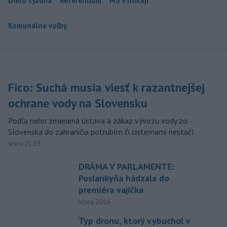
Dielo týždňa
Referendum
MS v hokeji
Komunálne voľby
Fico: Suchá musia viesť k razantnejšej
ochrane vody na Slovensku
Podľa neho zmenená ústava a zákaz vývozu vody zo
Slovenska do zahraničia potrubím či cisternami nestačí.
včera 21:39
DRÁMA V PARLAMENTE:
Poslankyňa hádzala do
premiéra vajíčka
včera 20:16
Typ dronu, ktorý vybuchol v