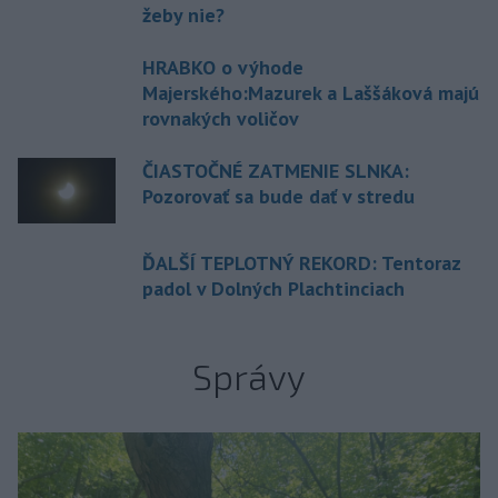
žeby nie?
HRABKO o výhode
Majerského:Mazurek a Laššáková majú
rovnakých voličov
ČIASTOČNÉ ZATMENIE SLNKA:
Pozorovať sa bude dať v stredu
ĎALŠÍ TEPLOTNÝ REKORD: Tentoraz
padol v Dolných Plachtinciach
Správy