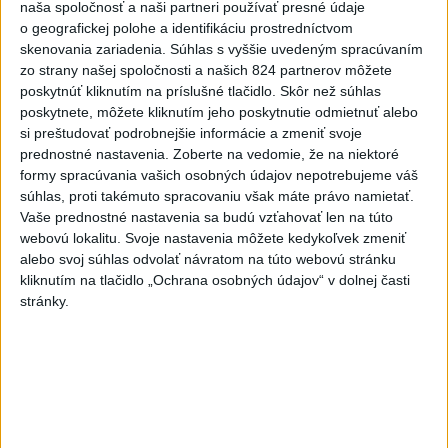
Slovensko
naša spoločnosť a naši partneri používať presné údaje
o geografickej polohe a identifikáciu prostredníctvom
Fico: Suchá musia viesť k
skenovania zariadenia. Súhlas s vyššie uvedeným spracúvaním
zo strany našej spoločnosti a našich 824 partnerov môžete
razantnejšej ochrane vody na
poskytnúť kliknutím na príslušné tlačidlo. Skôr než súhlas
Slovensku
poskytnete, môžete kliknutím jeho poskytnutie odmietnuť alebo
včera 21:39
si preštudovať podrobnejšie informácie a zmeniť svoje
prednostné nastavenia.
Zoberte na vedomie, že na niektoré
Polícia vyzýva mladých, aby boli opatrní s požívaním
formy spracúvania vašich osobných údajov nepotrebujeme váš
alkoholu
súhlas, proti takémuto spracovaniu však máte právo namietať.
Vaše prednostné nastavenia sa budú vzťahovať len na túto
MZVEZ: V Nemecku zavedú zákaz konzumácie alkoholu na
webovú lokalitu. Svoje nastavenia môžete kedykoľvek zmeniť
staniciach
alebo svoj súhlas odvolať návratom na túto webovú stránku
kliknutím na tlačidlo „Ochrana osobných údajov“ v dolnej časti
POZOR NA HARÚČAVY: SHMÚ vydalo výstrahy prvého
stránky.
stupňa pred teplom
Zahraničie
Turecko vyzvalo Ukrajinu a Rusko na
zastavenie útokov v Čiernom mori
včera 21:54