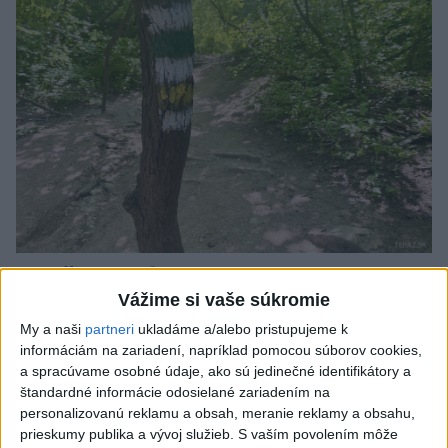
SMRŤ V HORÁCH: V Západných Tatrách
Vážime si vaše súkromie
zomrel 76-ročný turista
My a naši
partneri
ukladáme a/alebo pristupujeme k
Muža sa na základe telefonickej inštruktáže operátorky
informáciám na zariadení, napríklad pomocou súborov cookies,
záchrannej zdravotnej služby pokúsili zachrániť riadenou
a spracúvame osobné údaje, ako sú jedinečné identifikátory a
resuscitáciou.
štandardné informácie odosielané zariadením na
včera 20:04
personalizovanú reklamu a obsah, meranie reklamy a obsahu,
prieskumy publika a vývoj služieb.
S vaším povolením môže