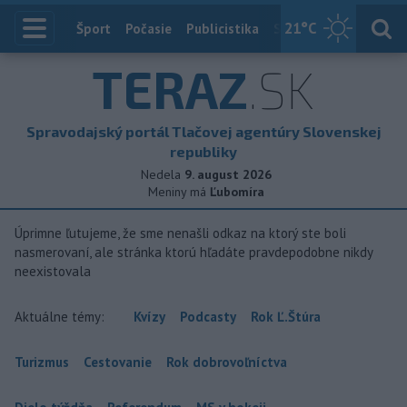
21
°C
Index
Šport
Počasie
Publicistika
Slovensko
Zahranič
TERAZ
.SK
Spravodajský portál Tlačovej agentúry Slovenskej
republiky
Nedela
9. august 2026
Meniny má
Ľubomíra
Úprimne ľutujeme, že sme nenašli odkaz na ktorý ste boli
nasmerovaní, ale stránka ktorú hľadáte pravdepodobne nikdy
neexistovala
Aktuálne témy:
Kvízy
Podcasty
Rok Ľ.Štúra
Turizmus
Cestovanie
Rok dobrovoľníctva