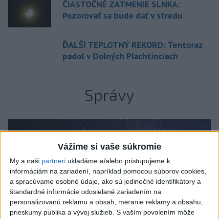
ČIASTOČNÉ ZATMENIE SLNKA:
Pozorovať sa bude dať v stredu
ĎALŠÍ TEPLOTNÝ REKORD: Tentoraz
padol v Dolných Plachtinciach
Správy
Vážime si vaše súkromie
My a naši
partneri
ukladáme a/alebo pristupujeme k
informáciám na zariadení, napríklad pomocou súborov cookies,
a spracúvame osobné údaje, ako sú jedinečné identifikátory a
štandardné informácie odosielané zariadením na
personalizovanú reklamu a obsah, meranie reklamy a obsahu,
prieskumy publika a vývoj služieb.
S vaším povolením môže