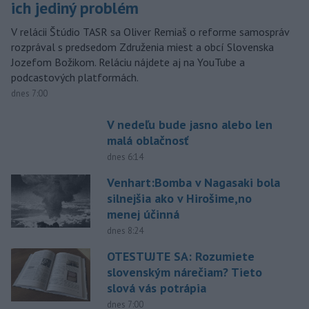
ich jediný problém
V relácii Štúdio TASR sa Oliver Remiaš o reforme samospráv
rozprával s predsedom Združenia miest a obcí Slovenska
Jozefom Božikom. Reláciu nájdete aj na YouTube a
podcastových platformách.
dnes 7:00
V nedeľu bude jasno alebo len
malá oblačnosť
dnes 6:14
Venhart:Bomba v Nagasaki bola
silnejšia ako v Hirošime,no
menej účinná
dnes 8:24
OTESTUJTE SA: Rozumiete
slovenským nárečiam? Tieto
slová vás potrápia
dnes 7:00