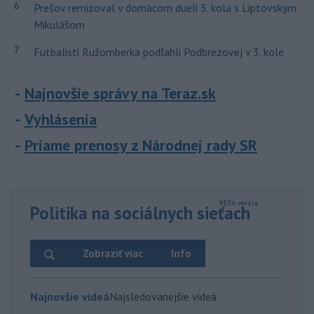
6
Prešov remizoval v domácom dueli 3. kola s Liptovským
Mikulášom
7
Futbalisti Ružomberka podľahli Podbrezovej v 3. kole
Najnovšie správy na Teraz.sk
Vyhlásenia
Priame prenosy z Národnej rady SR
Politika na sociálnych sieťach
Zobraziť viac
Info
Najnovšie videá
Najsledovanejšie videá