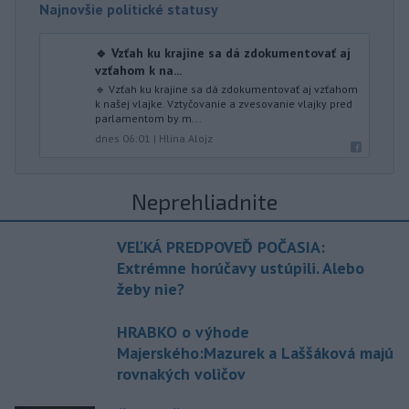
Najnovšie politické statusy
🔹 Vzťah ku krajine sa dá zdokumentovať aj
vzťahom k na...
🔹 Vzťah ku krajine sa dá zdokumentovať aj vzťahom
k našej vlajke. Vztyčovanie a zvesovanie vlajky pred
parlamentom by m...
dnes 06:01
|
Hlina Alojz
Neprehliadnite
VEĽKÁ PREDPOVEĎ POČASIA:
Extrémne horúčavy ustúpili. Alebo
žeby nie?
HRABKO o výhode
Majerského:Mazurek a Laššáková majú
rovnakých voličov