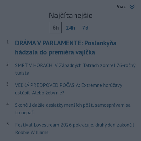
Viac
Najčítanejšie
6h
24h
7d
DRÁMA V PARLAMENTE: Poslankyňa
1
hádzala do premiéra vajíčka
2
SMRŤ V HORÁCH: V Západných Tatrách zomrel 76-ročný
turista
3
VEĽKÁ PREDPOVEĎ POČASIA: Extrémne horúčavy
ustúpili. Alebo žeby nie?
4
Skončili ďalšie desiatky menších pôšt, samosprávam sa
to nepáči
5
Festival Lovestream 2026 pokračuje, druhý deň zakončil
Robbie Williams