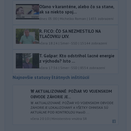
Oľano v karanténe, alebo čo sa stane,
ak sa niekto spoj...
dnes 05:00
|
Michelko Roman
|
1455
zobrazení
R. FICO: ČO SA NEZMESTILO NA
TLAČOVKU LXV.
včera 18:24
|
Smer - SSD
|
15144
zobrazení
T. Gašpar: Kto odstrihol lacné energie
z východu? Isto ...
včera 17:56
|
Smer - SSD
|
8554
zobrazení
Najnovšie statusy štátnych inštitúcií
🚨 AKTUALIZOVANÉ: POŽIAR VO VOJENSKOM
OBVODE ZÁHORIE JE...
🚨 AKTUALIZOVANÉ: POŽIAR VO VOJENSKOM OBVODE
ZÁHORIE JE LOKALIZOVANÝ A VŠETKY OHNISKÁ SÚ
AKTUÁLNE POD KONTROLOU Hasiči ...
včera 20:10
|
Ministerstvo vnútra SR