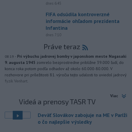
dnes 6:45
FIFA odsúdila kontroverzné
informácie ohľadom prezidenta
Infantina
dnes 7:10
Práve teraz
-
Pri výbuchu jadrovej bomby v japonskom meste Nagasaki
08:19
9. augusta 1945
zomrelo bezprostredne približne 39.000 ľudí, do
konca roka potom podľa odhadov až okolo 60.000-80.000. V
rozhovore pri príležitosti 81. výročia tejto udalosti to uviedol jadrový
fyzik Venhart.
Viac
Videá a prenosy TASR TV
Deväť Slovákov zabojuje na ME v Paríži
o čo najlepšie výsledky