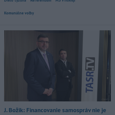
Dielo týždňa
Referendum
MS v hokeji
Komunálne voľby
J. Božik: Financovanie samospráv nie je