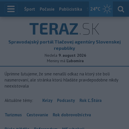
24
°C
Index
Šport
Počasie
Publicistika
Slovensko
Zahranič
TERAZ
.SK
Spravodajský portál Tlačovej agentúry Slovenskej
republiky
Nedela
9. august 2026
Meniny má
Ľubomíra
Úprimne ľutujeme, že sme nenašli odkaz na ktorý ste boli
nasmerovaní, ale stránka ktorú hľadáte pravdepodobne nikdy
neexistovala
Aktuálne témy:
Kvízy
Podcasty
Rok Ľ.Štúra
Turizmus
Cestovanie
Rok dobrovoľníctva