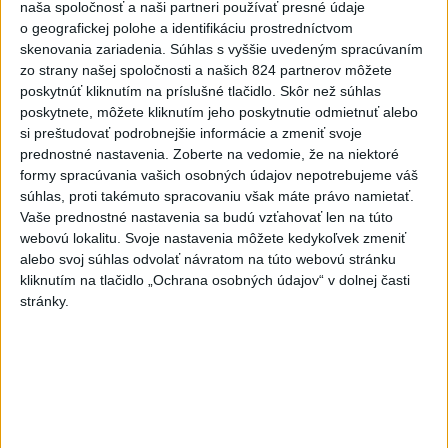
naša spoločnosť a naši partneri používať presné údaje
o geografickej polohe a identifikáciu prostredníctvom
skenovania zariadenia. Súhlas s vyššie uvedeným spracúvaním
zo strany našej spoločnosti a našich 824 partnerov môžete
Slovensko čakajú astronomické úkazy,
poskytnúť kliknutím na príslušné tlačidlo. Skôr než súhlas
zatmenie Slnka striedajú Perzeidy
poskytnete, môžete kliknutím jeho poskytnutie odmietnuť alebo
si preštudovať podrobnejšie informácie a zmeniť svoje
Zatmenie sa začne najskôr na východe krajiny.
prednostné nastavenia.
Zoberte na vedomie, že na niektoré
dnes 7:36
formy spracúvania vašich osobných údajov nepotrebujeme váš
súhlas, proti takémuto spracovaniu však máte právo namietať.
Slovensko
Vaše prednostné nastavenia sa budú vzťahovať len na túto
webovú lokalitu. Svoje nastavenia môžete kedykoľvek zmeniť
Fico: Suchá musia viesť k
alebo svoj súhlas odvolať návratom na túto webovú stránku
razantnejšej ochrane vody na
kliknutím na tlačidlo „Ochrana osobných údajov“ v dolnej časti
Slovensku
stránky.
včera 21:39
Polícia vyzýva mladých, aby boli opatrní s požívaním
alkoholu
MZVEZ: V Nemecku zavedú zákaz konzumácie alkoholu na