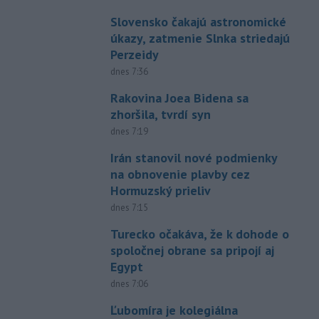
Slovensko čakajú astronomické
úkazy, zatmenie Slnka striedajú
Perzeidy
dnes 7:36
Rakovina Joea Bidena sa
zhoršila, tvrdí syn
dnes 7:19
Irán stanovil nové podmienky
na obnovenie plavby cez
Hormuzský prieliv
dnes 7:15
Turecko očakáva, že k dohode o
spoločnej obrane sa pripojí aj
Egypt
dnes 7:06
Ľubomíra je kolegiálna