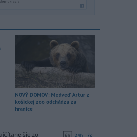
a demokracia
a
NOVÝ DOMOV: Medveď Artur z
košickej zoo odchádza za
hranice
jčítanejšie zo
6h
24h
7d