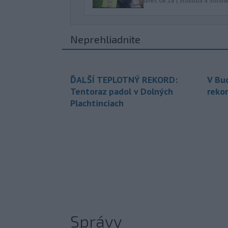
dnes 08:18
|
Sloboda a Solidar
Neprehliadnite
ĎALŠÍ TEPLOTNÝ REKORD:
V Bu
Tentoraz padol v Dolných
rekor
Plachtinciach
Správy