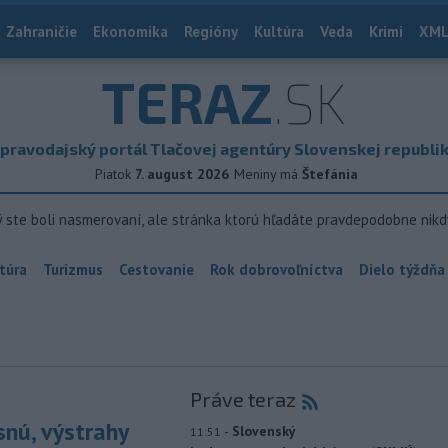
Zahraničie
Ekonomika
Regióny
Kultúra
Veda
Krimi
XML
TERAZ
.SK
pravodajský portál Tlačovej agentúry Slovenskej republi
Piatok
7. august 2026
Meniny má
Štefánia
ý ste boli nasmerovaní, ale stránka ktorú hľadáte pravdepodobne nikd
túra
Turizmus
Cestovanie
Rok dobrovoľníctva
Dielo týždňa
Práve teraz
snú, výstrahy
-
Slovenský
11:51