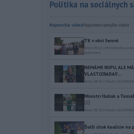
Politika na sociálnych 
Najnovšie videá
Najsledovanejšie videá
TK v obci Senné
dnes 09:22
|
Ministerstvo prác
zobrazení
NEMÁME ROPU, ALE MÁM
VLASTIZRADA‼️...
dnes 08:45
|
Hnutie SLOVENS
Ministri Huliak a Tom
🤦‍♂️
dnes 08:30
|
Hnutie SLOVENS
Ďalší útok koalície na