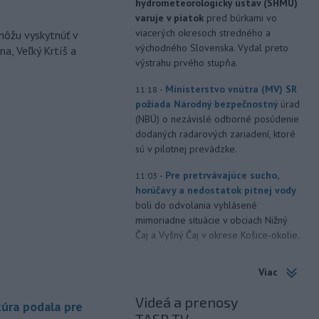
hydrometeorologický ústav (SHMÚ)
varuje v piatok
pred búrkami vo
viacerých okresoch stredného a
môžu vyskytnúť v
východného Slovenska. Vydal preto
a, Veľký Krtíš a
výstrahu prvého stupňa.
-
Ministerstvo vnútra (MV) SR
11:18
požiada Národný bezpečnostný
úrad
(NBÚ) o nezávislé odborné posúdenie
dodaných radarových zariadení, ktoré
sú v pilotnej prevádzke.
-
Pre pretrvávajúce sucho,
11:03
horúčavy a nedostatok pitnej vody
boli do odvolania vyhlásené
mimoriadne situácie v obciach Nižný
Čaj a Vyšný Čaj v okrese Košice-okolie.
-
Od piatku do nedele (9. 8.)
10:59
Viac
do ukončenia premávky bude z
dôvodu
hudobného festivalu
Videá a prenosy
úra podala pre
Lovestream na starom letisku v