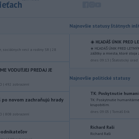
sieťach
-
Teploty na Slovensku v
08:08
piatok klesnú. Výstrahy prvého
stupňa platia
len pre južné okresy.
Najnovšie statusy štátnych inšt
Informuje o tom Slovenský
hydrometeorologický ústav (SHMÚ) na
☀️ HĽADÁŠ ÚNIK PRED LE
svojom webe. V Košickom kraji varuje
☀️ HĽADÁŠ ÚNIK PRED LETNÝM
pred silným vetrom.
e, sociálnych vecí a rodiny SR
|
28
zážitky a miesta, ktoré stoja 
dnes 09:13
|
Štatistický úrad
-
Japonsko nariadilo evakuáciu
07:10
približne 260.000 obyvateľov
E VODU‼️JEJ PREDAJ JE
juhozápadných častí krajiny v dôsledku
Najnovšie politické statusy
tajfúnu Dolphin, ktorý sa k tomuto
KO
|
492
zobrazení
regiónu pomaly približuje. Úrady
zároveň v piatok zrušili viac ako 500
TK: Poskytnutie humani
áš po novom zachraňujú hrady
letov.
TK: Poskytnutie humanitárn
krupobitím.
-
Talianska polícia oznámila,
06:02
dnes 09:05
|
Tomáš Erik
KO
|
808
zobrazení
že rozbila sieť prevádzačov,
ktorí z
Alžírska dopravovali migrantov na
Richard Raši
ostrov Sardínia. Pri raziách zatkla
 podnikateľov
Richard Raši
osem ľudí, informuje TASR podľa