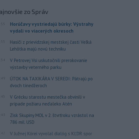
ajnovšie
zo Správ
Horúčavy vystriedajú búrky: Výstrahy
:55
vydali vo viacerých okresoch
:55
Hasiči z prievidzskej mestskej časti Veľká
Lehôtka majú novú techniku
:54
V Petrovej Vsi uskutočnili prerokovanie
výstavby veterného parku
:49
ÚTOK NA TAXIKÁRA V SEREDI: Pátrajú po
dvoch tínedžeroch
:45
V Grécku starostu mestečka obvinili v
prípade požiaru neďaleko Atén
:43
Zisk Skupiny MOL v 2. štvrťroku vzrástol na
786 mil. USD
:42
V Južnej Kórei vyvolal dialóg s KĽDR spor