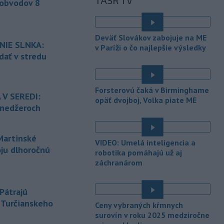
TASR TV
bratislavských Vajnoroch upravená
 obvodov 8
organizácia MHD v oblasti Vajnôr.
-
Slovenský futbalista Lukáš
10:44
Deväť Slovákov zabojuje na ME
Haraslín môže v najbližšom období
NIE SLNKA:
v Paríži o čo najlepšie výsledky
zmeniť
klubovú adresu. O 30-ročného
dať v stredu
stredopoliara Sparty Praha sa podľa
portálu isport.cz zaujíma
saudskoarabský Al-Fateh.
Forsterovú čaká v Birminghame
 V SEREDI:
opäť dvojboj, Volka piate ME
-
Vo veku 94 rokov zomrela 29.
10:23
ínedžeroch
júla 2026 herečka a dlhoročná
členka
Slovenského komorného
divadla (SKD) v Martine Helena
artinské
VIDEO: Umelá inteligencia a
Sudická.
oju dlhoročnú
robotika pomáhajú už aj
-
Národná diaľničná
záchranárom
10:15
spoločnosť (NDS) ukončila výmenu
mostného
záveru na ľavej strane
Pátrajú
mosta Lanfranconi, ktorý je súčasťou
z Turčianskeho
bratislavskej diaľnice D2.
Ceny vybraných kŕmnych
surovín v roku 2025 medziročne
-
Počet potvrdených prípadov
10:02