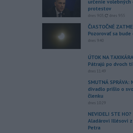
určenie volebných
protestov
aktualizované
dnes 9:03
,
dnes 9:55
ČIASTOČNÉ ZATME
Pozorovať sa bude 
dnes 9:40
ÚTOK NA TAXIKÁRA
Pátrajú po dvoch t
dnes 11:49
SMUTNÁ SPRÁVA: M
divadlo prišlo o sv
členku
dnes 10:29
NEVIDELI STE HO? 
Aladárovi Illésovi 
Petra