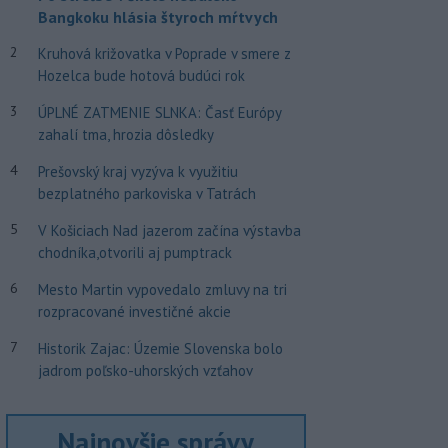
Bangkoku hlásia štyroch mŕtvych
2
Kruhová križovatka v Poprade v smere z
Hozelca bude hotová budúci rok
3
ÚPLNÉ ZATMENIE SLNKA: Časť Európy
zahalí tma, hrozia dôsledky
4
Prešovský kraj vyzýva k využitiu
bezplatného parkoviska v Tatrách
5
V Košiciach Nad jazerom začína výstavba
chodníka,otvorili aj pumptrack
6
Mesto Martin vypovedalo zmluvy na tri
rozpracované investičné akcie
7
Historik Zajac: Územie Slovenska bolo
jadrom poľsko-uhorských vzťahov
Najnovšie správy