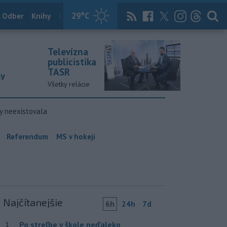
29
°C
 Odber
Knihy
Útulkovo
Magazín
News Now
Archív
TASR
Televízna
publicistika
TASR
ky
Všetky relácie
y neexistovala
Referendum
MS v hokeji
Najčítanejšie
6h
24h
7d
Po streľbe v škole neďaleko
1