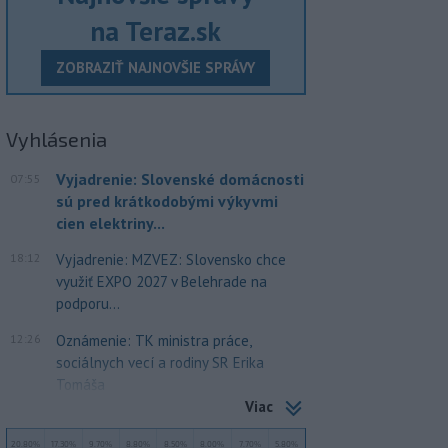
na Teraz.sk
ZOBRAZIŤ NAJNOVŠIE SPRÁVY
Vyhlásenia
Vyjadrenie: Slovenské domácnosti
07:55
sú pred krátkodobými výkyvmi
cien elektriny...
18:12
Vyjadrenie: MZVEZ: Slovensko chce
využiť EXPO 2027 v Belehrade na
podporu...
12:26
Oznámenie: TK ministra práce,
sociálnych vecí a rodiny SR Erika
Tomáša
Viac