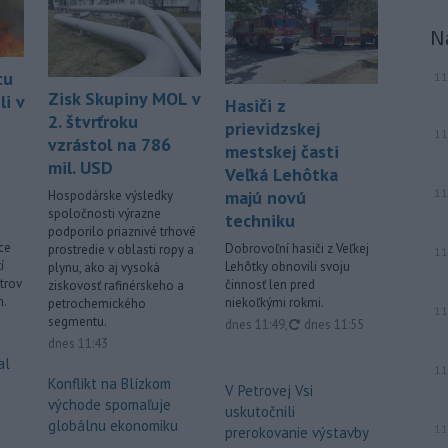
N
tu
11
Zisk Skupiny MOL v
i v
Hasiči z
2. štvrťroku
prievidzskej
11
vzrástol na 786
mestskej časti
mil. USD
Veľká Lehôtka
11
majú novú
Hospodárske výsledky
spoločnosti výrazne
techniku
podporilo priaznivé trhové
ce
Dobrovoľní hasiči z Veľkej
prostredie v oblasti ropy a
11
í
Lehôtky obnovili svoju
plynu, ako aj vysoká
trov
činnosť len pred
ziskovosť rafinérskeho a
n.
niekoľkými rokmi.
petrochemického
11
segmentu.
aktualizované
dnes 11:49
,
dnes 11:55
dnes 11:43
al
11
Konflikt na Blízkom
V Petrovej Vsi
východe spomaľuje
uskutočnili
globálnu ekonomiku
11
prerokovanie výstavby