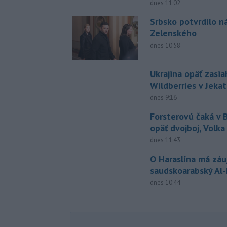
dnes 11:02
Srbsko potvrdilo n
Zelenského
dnes 10:58
Ukrajina opäť zasia
Wildberries v Jeka
dnes 9:16
Forsterovú čaká v
opäť dvojboj, Volka
dnes 11:43
O Haraslína má zá
saudskoarabský Al
dnes 10:44