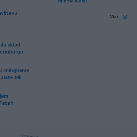
mierne klesli
nákazy vírusovým ochorením
ebola
v Konžskej demokratickej republike
ávštevu
Viac
(KDR) presiahol hranicu 4000.
-
V stredu sa bude dať
09:24
pozorovať čiastočné zatmenie
Slnka i
maximum roja Perzeidy
hla sklad
terinburgu
-
Generálna prokuratúra SR
09:01
podala v súvislosti s určením
volebných
obvodov celkovo osem
 Birminghame
protestov prokurátora, a to proti
 piate ME
piatim uzneseniam mestských
zastupiteľstiev a trom uzneseniam
zastupiteľstiev samosprávnych krajov.
ujem
-Fateh
-
Predseda Národnej rady SR
08:41
Richard Raši (Hlas-SD) odsudzuje
útok na
mladých ľudí zo zahraničia,
ktorý sa stal v Nitre. Verí, že polícia
páchateľov nájde a za tento čin
ponesú následky.