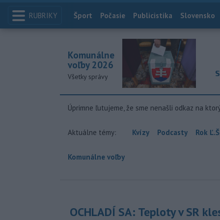
RUBRIKY
Index
Šport
Počasie
Publicistika
Slovensko
Komunálne
voľby 2026
S
Všetky správy
Úprimne ľutujeme, že sme nenašli odkaz na ktor
Aktuálne témy:
Kvízy
Podcasty
Rok Ľ.Š
Komunálne voľby
OCHLADÍ SA: Teploty v SR kle