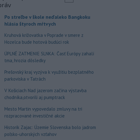
práv
Po streľbe v škole neďaleko Bangkoku
hlásia štyroch mŕtvych
Kruhová križovatka v Poprade v smere z
Hozelca bude hotová budúci rok
ÚPLNÉ ZATMENIE SLNKA: Časť Európy zahalí
tma, hrozia dôsledky
Prešovský kraj vyzýva k využitiu bezplatného
parkoviska v Tatrách
V Košiciach Nad jazerom začína výstavba
chodníka,otvorili aj pumptrack
Mesto Martin vypovedalo zmluvy na tri
rozpracované investičné akcie
Historik Zajac: Územie Slovenska bolo jadrom
poľsko-uhorských vzťahov