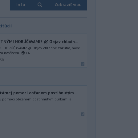
Info
Zobraziť viac
itúcií
TNÝMI HORÚČAVAMI? 🌿 Objav chladn...
I HORÚČAVAMI? 🌿 Objav chladné zákutia, nové
za návštevu! 🌍 LÁ...
 SR
tárnej pomoci občanom postihnutým...
ej pomoci občanom postihnutým búrkami a