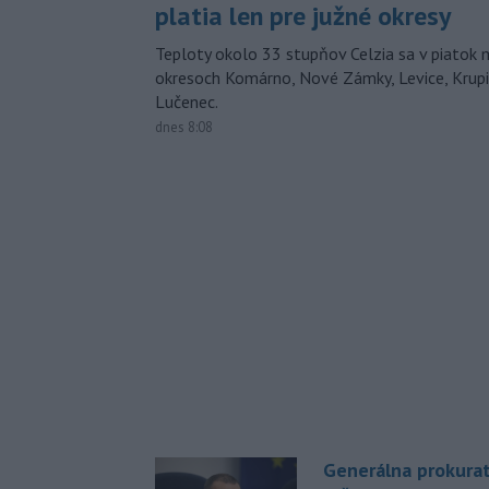
platia len pre južné okresy
Teploty okolo 33 stupňov Celzia sa v piatok 
okresoch Komárno, Nové Zámky, Levice, Krupin
Lučenec.
dnes 8:08
Generálna prokurat