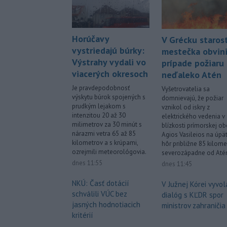
Horúčavy
V Grécku staros
vystriedajú búrky:
mestečka obvinil
Výstrahy vydali vo
prípade požiaru
viacerých okresoch
neďaleko Atén
Je pravdepodobnosť
Vyšetrovatelia sa
výskytu búrok spojených s
domnievajú, že požiar
prudkým lejakom s
vznikol od iskry z
intenzitou 20 až 30
elektrického vedenia v
milimetrov za 30 minút s
blízkosti prímorskej ob
nárazmi vetra 65 až 85
Agios Vasileios na úpät
kilometrov a s krúpami,
hôr približne 85 kilome
ozrejmili meteorológovia.
severozápadne od Até
dnes 11:55
dnes 11:45
NKÚ: Časť dotácií
V Južnej Kórei vyvol
schválili VÚC bez
dialóg s KĽDR spor
jasných hodnotiacich
ministrov zahraničia
kritérií