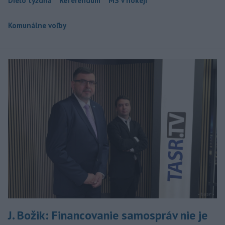
Dielo týždňa
Referendum
MS v hokeji
Komunálne voľby
J. Božik: Financovanie samospráv nie je