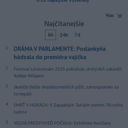
Viac
Najčítanejšie
6h
24h
7d
DRÁMA V PARLAMENTE: Poslankyňa
1
hádzala do premiéra vajíčka
2
Festival Lovestream 2026 pokračuje, druhý deň zakončil
Robbie Williams
3
Skončili ďalšie desiatky menších pôšt, samosprávam sa
to nepáči
4
SMRŤ V HORÁCH: V Západných Tatrách zomrel 76-ročný
turista
5
VEĽKÁ PREDPOVEĎ POČASIA: Extrémne horúčavy