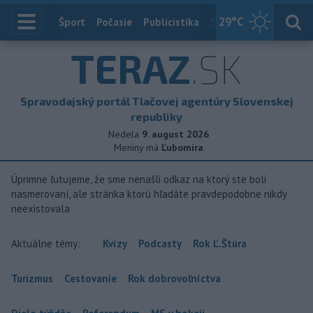
29
°C
Index
Šport
Počasie
Publicistika
Slovensko
Zahranič
TERAZ
.SK
Spravodajský portál Tlačovej agentúry Slovenskej
republiky
Nedela
9. august 2026
Meniny má
Ľubomíra
Úprimne ľutujeme, že sme nenašli odkaz na ktorý ste boli
nasmerovaní, ale stránka ktorú hľadáte pravdepodobne nikdy
neexistovala
Aktuálne témy:
Kvízy
Podcasty
Rok Ľ.Štúra
Turizmus
Cestovanie
Rok dobrovoľníctva