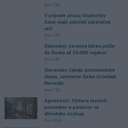
dnes 7:00
V prípade únosu študentky
Sone majú odznieť záverečné
reči
dnes 9:36
Zelenskyj: Severná Kórea pošle
do Ruska až 50.000 vojakov
dnes 8:46
Slovensko čakajú astronomické
úkazy, zatmenie Slnka striedajú
Perzeidy
dnes 7:36
Agrorezort: Výmera lesných
pozemkov a porastov sa
dlhodobo zvyšuje
dnes 10:24