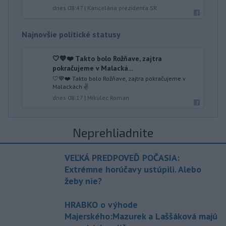
dnes 08:47
|
Kancelária prezidenta SR
Najnovšie politické statusy
🤍💙❤️ Takto bolo Rožňave, zajtra
pokračujeme v Malacká...
🤍💙❤️ Takto bolo Rožňave, zajtra pokračujeme v
Malackách ✌️
dnes 08:17
|
Mikulec Roman
Neprehliadnite
VEĽKÁ PREDPOVEĎ POČASIA:
Extrémne horúčavy ustúpili. Alebo
žeby nie?
HRABKO o výhode
Majerského:Mazurek a Laššáková majú