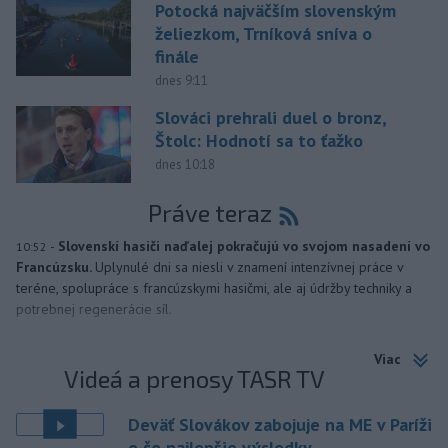
Potocká najväčším slovenským
želiezkom, Trníková sníva o
finále
dnes 9:11
Slováci prehrali duel o bronz,
Štolc: Hodnotí sa to ťažko
dnes 10:18
Práve teraz
-
Slovenskí hasiči naďalej pokračujú vo svojom nasadení vo
10:52
Francúzsku.
Uplynulé dni sa niesli v znamení intenzívnej práce v
teréne, spolupráce s francúzskymi hasičmi, ale aj údržby techniky a
potrebnej regenerácie síl.
Viac
Videá a prenosy TASR TV
Deväť Slovákov zabojuje na ME v Paríži
o čo najlepšie výsledky