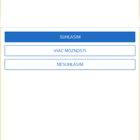
....
SÚHLASÍM
VIAC MOŽNOSTÍ
NESÚHLASÍM
....