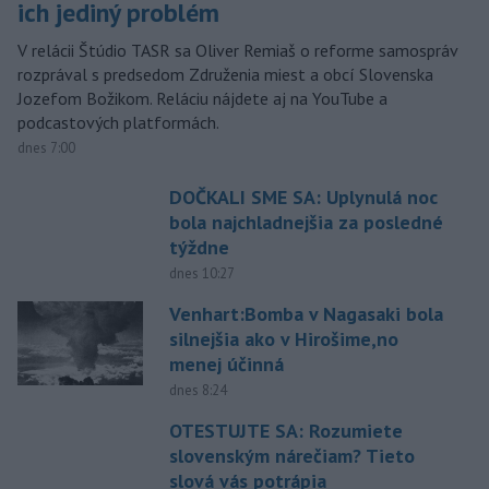
ich jediný problém
V relácii Štúdio TASR sa Oliver Remiaš o reforme samospráv
rozprával s predsedom Združenia miest a obcí Slovenska
Jozefom Božikom. Reláciu nájdete aj na YouTube a
podcastových platformách.
dnes 7:00
DOČKALI SME SA: Uplynulá noc
bola najchladnejšia za posledné
týždne
dnes 10:27
Venhart:Bomba v Nagasaki bola
silnejšia ako v Hirošime,no
menej účinná
dnes 8:24
OTESTUJTE SA: Rozumiete
slovenským nárečiam? Tieto
slová vás potrápia