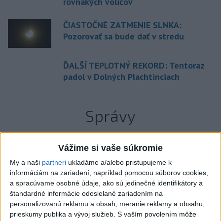
rovnakých voličov
ČIASTOČNÉ ZATMENIE SLNKA:
Pozorovať sa bude dať v stredu
ĎALŠÍ TEPLOTNÝ REKORD: Tentoraz
padol v Dolných Plachtinciach
Správy
Vážime si vaše súkromie
My a naši
partneri
ukladáme a/alebo pristupujeme k
informáciám na zariadení, napríklad pomocou súborov cookies,
a spracúvame osobné údaje, ako sú jedinečné identifikátory a
štandardné informácie odosielané zariadením na
personalizovanú reklamu a obsah, meranie reklamy a obsahu,
prieskumy publika a vývoj služieb.
S vaším povolením môže