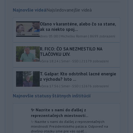
Najnovšie videá
Najsledovanejšie videá
Oľano v karanténe, alebo čo sa stane,
ak sa niekto spoj...
dnes 05:00
|
Michelko Roman
|
8699
zobrazení
R. FICO: ČO SA NEZMESTILO NA
TLAČOVKU LXV.
včera 18:24
|
Smer - SSD
|
21179
zobrazení
T. Gašpar: Kto odstrihol lacné energie
z východu? Isto ...
včera 17:56
|
Smer - SSD
|
12676
zobrazení
Najnovšie statusy štátnych inštitúcií
✨ Nazrite s nami do ďalšej z
reprezentačných miestností...
✨ Nazrite s nami do ďalšej z reprezentačných
miestností Prezidentského paláca. Odpoveď na
dnešnú otázku sme pre vás opäť...