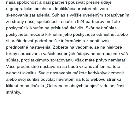
naša spoločnosť a naši partneri používať presné údaje
o geografickej polohe a identifikáciu prostredníctvom
skenovania zariadenia. Súhlas s vyššie uvedeným spracúvaním
zo strany našej spoločnosti a našich 824 partnerov môžete
poskytnúť kliknutím na príslušné tlačidlo. Skôr než súhlas
poskytnete, môžete kliknutím jeho poskytnutie odmietnuť alebo
Odborník: Rozlišovanie medzi
si preštudovať podrobnejšie informácie a zmeniť svoje
investíciami vás ochráni pred podvodmi
prednostné nastavenia.
Zoberte na vedomie, že na niektoré
formy spracúvania vašich osobných údajov nepotrebujeme váš
Poukázal na to, že podvodníci prispôsobujú názvy produktov
súhlas, proti takémuto spracovaniu však máte právo namietať.
aj príbehy tomu, čo práve priťahuje pozornosť.
Vaše prednostné nastavenia sa budú vzťahovať len na túto
dnes 9:38
webovú lokalitu. Svoje nastavenia môžete kedykoľvek zmeniť
alebo svoj súhlas odvolať návratom na túto webovú stránku
Slovensko
kliknutím na tlačidlo „Ochrana osobných údajov“ v dolnej časti
stránky.
Slovenskí hasiči naďalej pokračujú vo
svojom nasadení vo Francúzsku
dnes 10:57
V prípade únosu študentky Sone majú odznieť záverečné reči