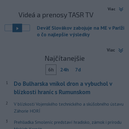
Viac
Videá a prenosy TASR TV
Deväť Slovákov zabojuje na ME v Paríži
o čo najlepšie výsledky
Viac
Najčítanejšie
6h
24h
7d
Do Bulharska vnikol dron a vybuchol v
1
blízkosti hraníc s Rumunskom
2
V blízkosti Vojenského technického a skúšobného ústavu
Záhorie HORÍ
3
Prehliadka Smoleníc predstaví hradisko, zámok i prírodu