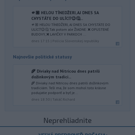
🫵🏼 HELOU TÍNEDŽERI, AJ DNES SA
CHYSTÁTE DO ULÍC⁉️😉🤔...
🫵🏼 HELOU TÍNEDŽERI, AJ DNES SA CHYSTÁTE DO
ULÍC⁉️😉🤔 Tak potom ale ŽIADNE: ❌ OPUSTENÉ
BUDOVY, ❌ LAVIČKY V PARKOCH ...
dnes 17:15
|
Polícia Slovenskej republiky
Najnovšie politické statusy
🌾 Diviaky nad Nitricou dnes patrili
dožinkovým tradíci...
🌾 Diviaky nad Nitricou dnes patrili dožinkovým
tradíciám. Teší ma, že som mohol toto krásne
podujatie podporiť a byť je...
dnes 18:30
|
Takáč Richard
Neprehliadnite