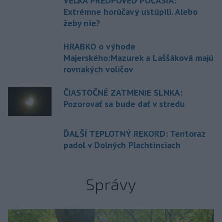
VEĽKÁ PREDPOVEĎ POČASIA:
Extrémne horúčavy ustúpili. Alebo
žeby nie?
HRABKO o výhode
Majerského:Mazurek a Laššáková majú
rovnakých voličov
ČIASTOČNÉ ZATMENIE SLNKA:
Pozorovať sa bude dať v stredu
ĎALŠÍ TEPLOTNÝ REKORD: Tentoraz
padol v Dolných Plachtinciach
Správy