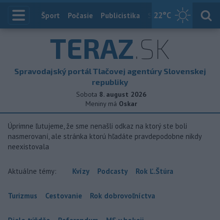
22
°C
Index
Šport
Počasie
Publicistika
Slovensko
Zahranič
TERAZ
.SK
Spravodajský portál Tlačovej agentúry Slovenskej
republiky
Sobota
8. august 2026
Meniny má
Oskar
Úprimne ľutujeme, že sme nenašli odkaz na ktorý ste boli
nasmerovaní, ale stránka ktorú hľadáte pravdepodobne nikdy
neexistovala
Aktuálne témy:
Kvízy
Podcasty
Rok Ľ.Štúra
Turizmus
Cestovanie
Rok dobrovoľníctva