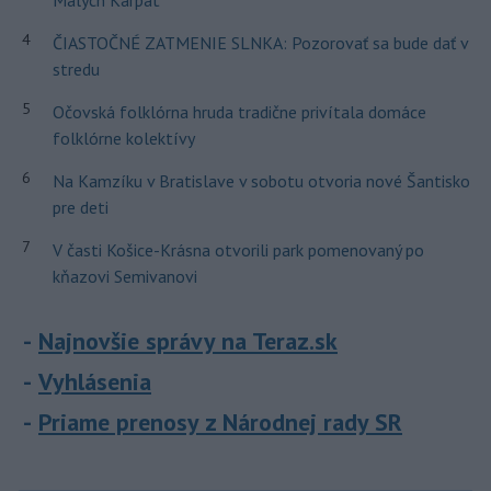
Malých Karpát
4
ČIASTOČNÉ ZATMENIE SLNKA: Pozorovať sa bude dať v
stredu
5
Očovská folklórna hruda tradične privítala domáce
folklórne kolektívy
6
Na Kamzíku v Bratislave v sobotu otvoria nové Šantisko
pre deti
7
V časti Košice-Krásna otvorili park pomenovaný po
kňazovi Semivanovi
Najnovšie správy na Teraz.sk
Vyhlásenia
Priame prenosy z Národnej rady SR