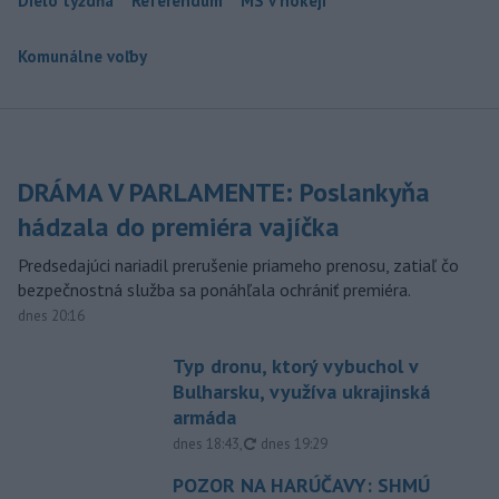
Dielo týždňa
Referendum
MS v hokeji
Komunálne voľby
DRÁMA V PARLAMENTE: Poslankyňa
hádzala do premiéra vajíčka
Predsedajúci nariadil prerušenie priameho prenosu, zatiaľ čo
bezpečnostná služba sa ponáhľala ochrániť premiéra.
dnes 20:16
Typ dronu, ktorý vybuchol v
Bulharsku, využíva ukrajinská
armáda
aktualizované
dnes 18:43
,
dnes 19:29
POZOR NA HARÚČAVY: SHMÚ