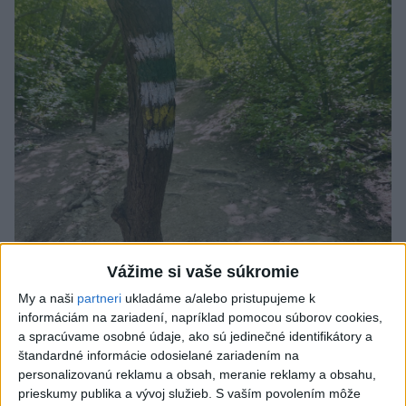
Vážime si vaše súkromie
SMRŤ V HORÁCH: V Západných Tatrách
My a naši
partneri
ukladáme a/alebo pristupujeme k
zomrel 76-ročný turista
informáciám na zariadení, napríklad pomocou súborov cookies,
a spracúvame osobné údaje, ako sú jedinečné identifikátory a
Muža sa na základe telefonickej inštruktáže operátorky
štandardné informácie odosielané zariadením na
záchrannej zdravotnej služby pokúsili zachrániť riadenou
personalizovanú reklamu a obsah, meranie reklamy a obsahu,
resuscitáciou.
prieskumy publika a vývoj služieb.
S vaším povolením môže
dnes 20:04