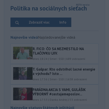
Politika na sociálnych sieťach
Zobraziť viac
Info
Najnovšie videá
Najsledovanejšie videá
R. FICO: ČO SA NEZMESTILO NA
TLAČOVKU LXV.
dnes 18:24
|
Smer - SSD
|
689
zobrazení
T. Gašpar: Kto odstrihol lacné energie
z východu? Isto ...
dnes 17:56
|
Smer - SSD
|
1638
zobrazení
PARÁDNA AKCIA S VAMI, GULÁŠIK
VÝBORNÝ #cestujemeposlov...
dnes 17:53
|
Danko Andrej
|
53
zobrazení
Najnovšie statusy štátnych inštitúcií