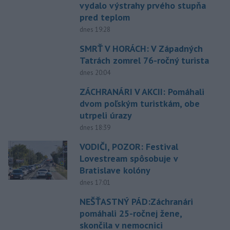
vydalo výstrahy prvého stupňa
pred teplom
dnes 19:28
SMRŤ V HORÁCH: V Západných
Tatrách zomrel 76-ročný turista
dnes 20:04
ZÁCHRANÁRI V AKCII: Pomáhali
dvom poľským turistkám, obe
utrpeli úrazy
dnes 18:39
VODIČI, POZOR: Festival
Lovestream spôsobuje v
Bratislave kolóny
dnes 17:01
NEŠŤASTNÝ PÁD:Záchranári
pomáhali 25-ročnej žene,
skončila v nemocnici