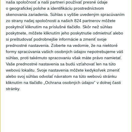
naša spoločnosť a naši partneri používať presné údaje
o geografickej polohe a identifikáciu prostredníctvom
Slovensko
skenovania zariadenia. Súhlas s vyššie uvedeným spracúvaním
zo strany našej spoločnosti a našich 824 partnerov môžete
Polícia vyzýva mladých, aby boli
poskytnúť kliknutím na príslušné tlačidlo. Skôr než súhlas
opatrní s požívaním alkoholu
poskytnete, môžete kliknutím jeho poskytnutie odmietnuť alebo
dnes 20:30
si preštudovať podrobnejšie informácie a zmeniť svoje
prednostné nastavenia.
Zoberte na vedomie, že na niektoré
formy spracúvania vašich osobných údajov nepotrebujeme váš
MZVEZ: V Nemecku zavedú zákaz konzumácie alkoholu na
súhlas, proti takémuto spracovaniu však máte právo namietať.
staniciach
Vaše prednostné nastavenia sa budú vzťahovať len na túto
webovú lokalitu. Svoje nastavenia môžete kedykoľvek zmeniť
POZOR NA HARÚČAVY: SHMÚ vydalo výstrahy prvého
alebo svoj súhlas odvolať návratom na túto webovú stránku
stupňa pred teplom
kliknutím na tlačidlo „Ochrana osobných údajov“ v dolnej časti
stránky.
Ferraty lákajú viac turistov, najdlhší visutý lanový most je na
Skalke
Zahraničie
USA odsúdili aktivity Pekingu v