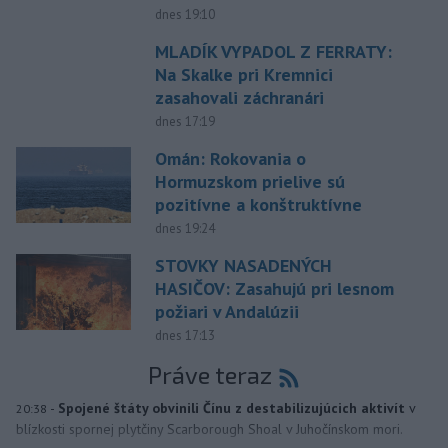
dnes 19:10
MLADÍK VYPADOL Z FERRATY:
Na Skalke pri Kremnici
zasahovali záchranári
dnes 17:19
Omán: Rokovania o
Hormuzskom prielive sú
pozitívne a konštruktívne
dnes 19:24
STOVKY NASADENÝCH
HASIČOV: Zasahujú pri lesnom
požiari v Andalúzii
dnes 17:13
Práve teraz
-
Spojené štáty obvinili Čínu z destabilizujúcich aktivít
v
20:38
blízkosti spornej plytčiny Scarborough Shoal v Juhočínskom mori.