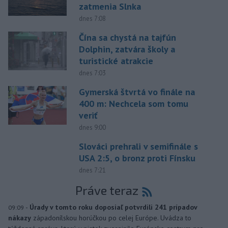
zatmenia Slnka
dnes 7:08
Čína sa chystá na tajfún
Dolphin, zatvára školy a
turistické atrakcie
dnes 7:03
Gymerská štvrtá vo finále na
400 m: Nechcela som tomu
veriť
dnes 9:00
Slováci prehrali v semifinále s
USA 2:5, o bronz proti Fínsku
dnes 7:21
Práve teraz
-
Úrady v tomto roku doposiaľ potvrdili 241 prípadov
09:09
nákazy
západonílskou horúčkou po celej Európe. Uvádza to