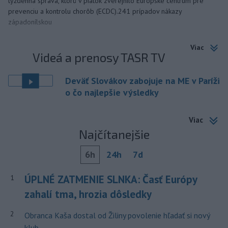
týždenná správa, ktorú v piatok zverejnilo Európske centrum pre
prevenciu a kontrolu chorôb (ECDC).241 prípadov nákazy
západonílskou
Viac
Videá a prenosy TASR TV
Deväť Slovákov zabojuje na ME v Paríži
o čo najlepšie výsledky
Viac
Najčítanejšie
6h
24h
7d
ÚPLNÉ ZATMENIE SLNKA: Časť Európy
1
zahalí tma, hrozia dôsledky
2
Obranca Kaša dostal od Žiliny povolenie hľadať si nový
klub