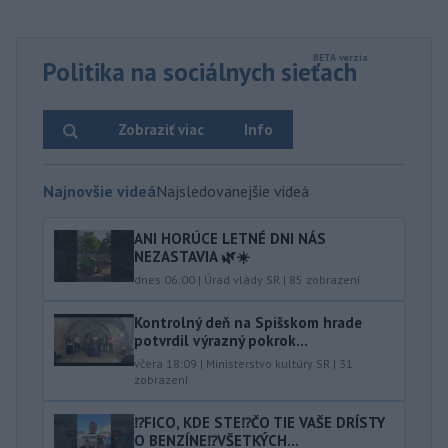
Politika na sociálnych sieťach
Zobraziť viac
Info
Najnovšie videá
Najsledovanejšie videá
ANI HORÚCE LETNÉ DNI NÁS
NEZASTAVIA 🌿☀️
dnes 06:00
|
Úrad vlády SR
|
85
zobrazení
Kontrolný deň na Spišskom hrade
potvrdil výrazný pokrok...
včera 18:09
|
Ministerstvo kultúry SR
|
31
zobrazení
⁉️FICO, KDE STE⁉️ČO TIE VAŠE DRÍSTY
O BENZÍNE⁉️VŠETKÝCH...