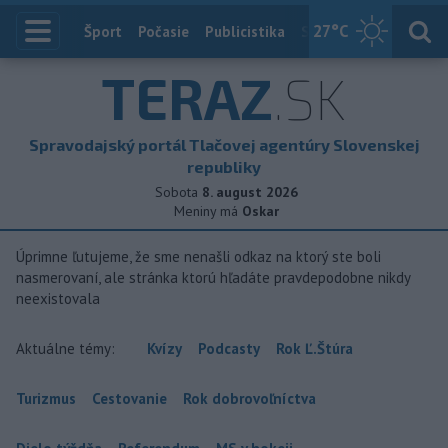
27
°C
Index
Šport
Počasie
Publicistika
Slovensko
Zahranič
TERAZ
.SK
Spravodajský portál Tlačovej agentúry Slovenskej
republiky
Sobota
8. august 2026
Meniny má
Oskar
Úprimne ľutujeme, že sme nenašli odkaz na ktorý ste boli
nasmerovaní, ale stránka ktorú hľadáte pravdepodobne nikdy
neexistovala
Aktuálne témy:
Kvízy
Podcasty
Rok Ľ.Štúra
Turizmus
Cestovanie
Rok dobrovoľníctva