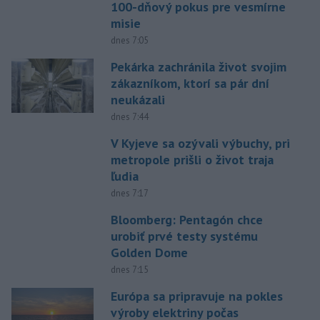
100-dňový pokus pre vesmírne
misie
dnes 7:05
Pekárka zachránila život svojim
zákazníkom, ktorí sa pár dní
neukázali
dnes 7:44
V Kyjeve sa ozývali výbuchy, pri
metropole prišli o život traja
ľudia
dnes 7:17
Bloomberg: Pentagón chce
urobiť prvé testy systému
Golden Dome
dnes 7:15
Európa sa pripravuje na pokles
výroby elektriny počas