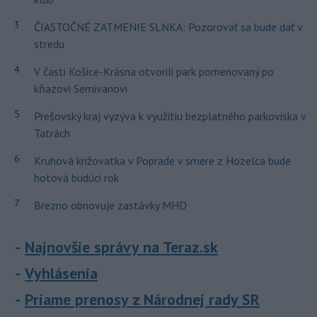
3
ČIASTOČNÉ ZATMENIE SLNKA: Pozorovať sa bude dať v
stredu
4
V časti Košice-Krásna otvorili park pomenovaný po
kňazovi Semivanovi
5
Prešovský kraj vyzýva k využitiu bezplatného parkoviska v
Tatrách
6
Kruhová križovatka v Poprade v smere z Hozelca bude
hotová budúci rok
7
Brezno obnovuje zastávky MHD
Najnovšie správy na Teraz.sk
Vyhlásenia
Priame prenosy z Národnej rady SR