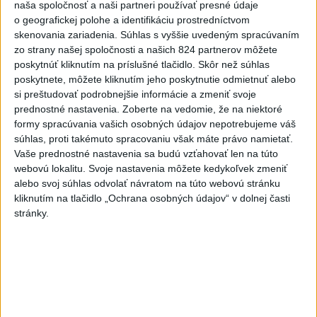
naša spoločnosť a naši partneri používať presné údaje
Pamiatkári: Projekty obnovy sa môžu
o geografickej polohe a identifikáciu prostredníctvom
uchádzať o ocenenie Europa Nostra
skenovania zariadenia. Súhlas s vyššie uvedeným spracúvaním
dnes 8:50
zo strany našej spoločnosti a našich 824 partnerov môžete
poskytnúť kliknutím na príslušné tlačidlo. Skôr než súhlas
poskytnete, môžete kliknutím jeho poskytnutie odmietnuť alebo
KDH od polície očakáva rýchle vyšetrenie útoku na
si preštudovať podrobnejšie informácie a zmeniť svoje
cudzincov v Nitre
prednostné nastavenia.
Zoberte na vedomie, že na niektoré
formy spracúvania vašich osobných údajov nepotrebujeme váš
Rezort školstva pomôže samosprávam s určovaním
súhlas, proti takémuto spracovaniu však máte právo namietať.
školských obvodov
Vaše prednostné nastavenia sa budú vzťahovať len na túto
webovú lokalitu. Svoje nastavenia môžete kedykoľvek zmeniť
O jedného prevádzača menej: Prispela k tomu aj slovenská
alebo svoj súhlas odvolať návratom na túto webovú stránku
polícia
kliknutím na tlačidlo „Ochrana osobných údajov“ v dolnej časti
stránky.
Zahraničie
Pekárka zachránila život svojim
zákazníkom, ktorí sa pár dní
neukázali
dnes 7:44