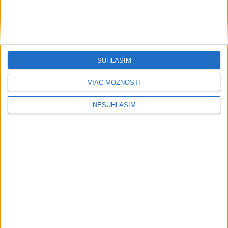
SÚHLASÍM
VIAC MOŽNOSTÍ
NESÚHLASÍM
....