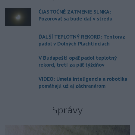
ČIASTOČNÉ ZATMENIE SLNKA:
Pozorovať sa bude dať v stredu
ĎALŠÍ TEPLOTNÝ REKORD: Tentoraz
padol v Dolných Plachtinciach
V Budapešti opäť padol teplotný
rekord, tretí za päť týždňov
VIDEO: Umelá inteligencia a robotika
pomáhajú už aj záchranárom
Správy