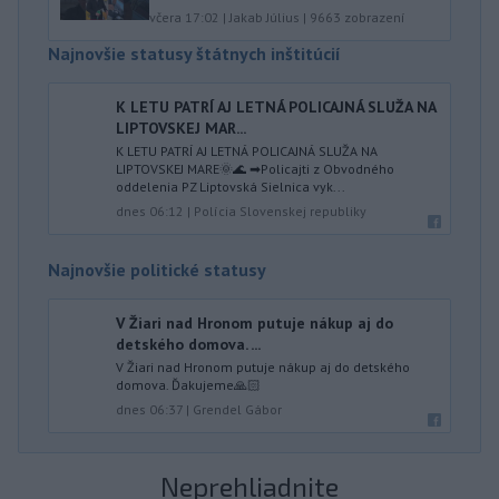
včera 17:02
|
Jakab Július
|
9663
zobrazení
Najnovšie statusy štátnych inštitúcií
K LETU PATRÍ AJ LETNÁ POLICAJNÁ SLUŽA NA
LIPTOVSKEJ MAR...
K LETU PATRÍ AJ LETNÁ POLICAJNÁ SLUŽA NA
LIPTOVSKEJ MARE🌞🌊 ➡Policajti z Obvodného
oddelenia PZ Liptovská Sielnica vyk...
dnes 06:12
|
Polícia Slovenskej republiky
Najnovšie politické statusy
V Žiari nad Hronom putuje nákup aj do
detského domova. ...
V Žiari nad Hronom putuje nákup aj do detského
domova. Ďakujeme🙏🏻
dnes 06:37
|
Grendel Gábor
Neprehliadnite