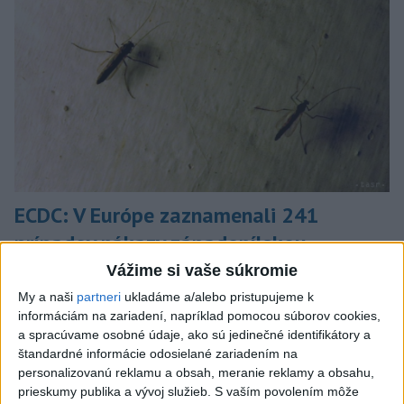
ECDC: V Európe zaznamenali 241
prípadov nákazy západonílskou
horúčkou
Vážime si vaše súkromie
My a naši
partneri
ukladáme a/alebo pristupujeme k
ECDC upresnilo, že najviac prípadov zaznamenalo Taliansko
informáciám na zariadení, napríklad pomocou súborov cookies,
(139) a nasledovalo Grécko s číslom 61.
a spracúvame osobné údaje, ako sú jedinečné identifikátory a
dnes 9:11
štandardné informácie odosielané zariadením na
personalizovanú reklamu a obsah, meranie reklamy a obsahu,
Slovensko
prieskumy publika a vývoj služieb.
S vaším povolením môže