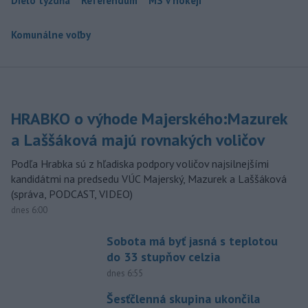
Dielo týždňa
Referendum
MS v hokeji
Komunálne voľby
HRABKO o výhode Majerského:Mazurek
a Laššáková majú rovnakých voličov
Podľa Hrabka sú z hľadiska podpory voličov najsilnejšími
kandidátmi na predsedu VÚC Majerský, Mazurek a Laššáková
(správa, PODCAST, VIDEO)
dnes 6:00
Sobota má byť jasná s teplotou
do 33 stupňov celzia
dnes 6:55
Šesťčlenná skupina ukončila