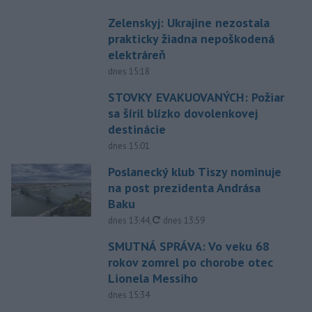
Zelenskyj: Ukrajine nezostala
prakticky žiadna nepoškodená
elektráreň
dnes 15:18
STOVKY EVAKUOVANÝCH: Požiar
sa šíril blízko dovolenkovej
destinácie
dnes 15:01
Poslanecký klub Tiszy nominuje
na post prezidenta Andrása
Baku
aktualizované
dnes 13:44
,
dnes 13:59
SMUTNÁ SPRÁVA: Vo veku 68
rokov zomrel po chorobe otec
Lionela Messiho
dnes 15:34