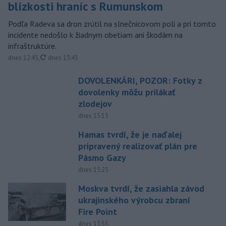
blízkosti hraníc s Rumunskom
Podľa Radeva sa dron zrútil na slnečnicovom poli a pri tomto
incidente nedošlo k žiadnym obetiam ani škodám na
infraštruktúre.
aktualizované
dnes 12:45
,
dnes 13:45
DOVOLENKÁRI, POZOR: Fotky z
dovolenky môžu prilákať
zlodejov
dnes 15:15
Hamas tvrdí, že je naďalej
pripravený realizovať plán pre
Pásmo Gazy
dnes 15:25
Moskva tvrdí, že zasiahla závod
ukrajinského výrobcu zbraní
Fire Point
dnes 13:55