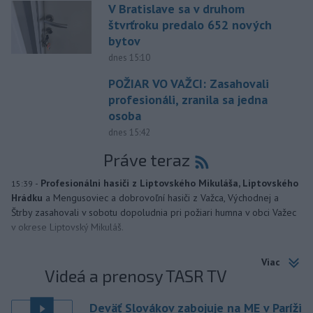
V Bratislave sa v druhom
štvrťroku predalo 652 nových
bytov
dnes 15:10
POŽIAR VO VAŽCI: Zasahovali
profesionáli, zranila sa jedna
osoba
dnes 15:42
Práve teraz
-
Profesionálni hasiči z Liptovského Mikuláša, Liptovského
15:39
Hrádku
a Mengusoviec a dobrovoľní hasiči z Važca, Východnej a
Štrby zasahovali v sobotu dopoludnia pri požiari humna v obci Važec
v okrese Liptovský Mikuláš.
Viac
Videá a prenosy TASR TV
Deväť Slovákov zabojuje na ME v Paríži