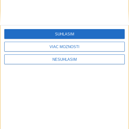
SÚHLASÍM
VIAC MOŽNOSTÍ
NESÚHLASÍM
....