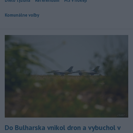
Dielo týždňa
Referendum
MS v hokeji
Komunálne voľby
Do Bulharska vnikol dron a vybuchol v