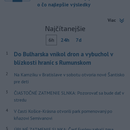
o čo najlepšie výsledky
Viac
Najčítanejšie
6h
24h
7d
Do Bulharska vnikol dron a vybuchol v
1
blízkosti hraníc s Rumunskom
2
Na Kamzíku v Bratislave v sobotu otvoria nové Šantisko
pre deti
3
ČIASTOČNÉ ZATMENIE SLNKA: Pozorovať sa bude dať v
stredu
4
V časti Košice-Krásna otvorili park pomenovaný po
kňazovi Semivanovi
5
ÚPLNÉ ZATMENIE SLNKA: Časť Európy zahalí tma,