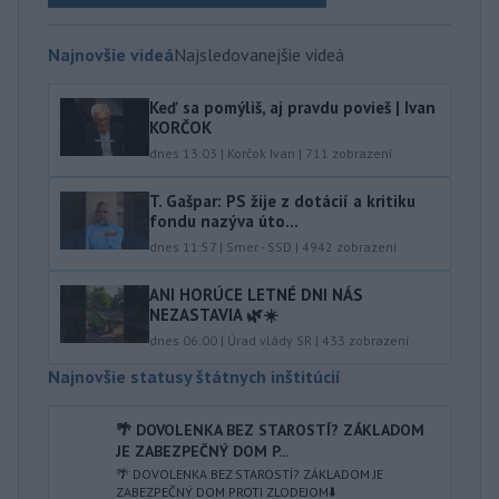
Najnovšie videá
Najsledovanejšie videá
Keď sa pomýliš, aj pravdu povieš | Ivan
KORČOK
dnes 13:03
|
Korčok Ivan
|
711
zobrazení
T. Gašpar: PS žije z dotácií a kritiku
fondu nazýva úto...
dnes 11:57
|
Smer - SSD
|
4942
zobrazení
ANI HORÚCE LETNÉ DNI NÁS
NEZASTAVIA 🌿☀️
dnes 06:00
|
Úrad vlády SR
|
433
zobrazení
Najnovšie statusy štátnych inštitúcií
🌴 DOVOLENKA BEZ STAROSTÍ? ZÁKLADOM
JE ZABEZPEČNÝ DOM P...
🌴 DOVOLENKA BEZ STAROSTÍ? ZÁKLADOM JE
ZABEZPEČNÝ DOM PROTI ZLODEJOM⬇️