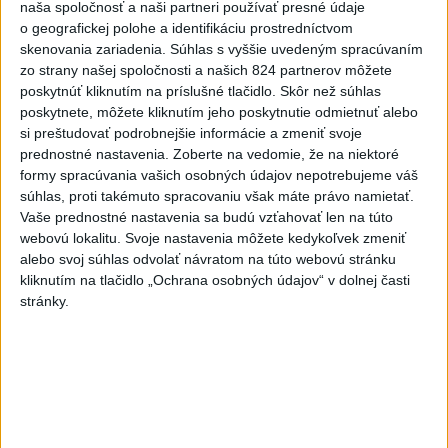
naša spoločnosť a naši partneri používať presné údaje
o geografickej polohe a identifikáciu prostredníctvom
skenovania zariadenia. Súhlas s vyššie uvedeným spracúvaním
zo strany našej spoločnosti a našich 824 partnerov môžete
poskytnúť kliknutím na príslušné tlačidlo. Skôr než súhlas
poskytnete, môžete kliknutím jeho poskytnutie odmietnuť alebo
Od septembra sa AI gramotnosť stane
si preštudovať podrobnejšie informácie a zmeniť svoje
prednostné nastavenia.
Zoberte na vedomie, že na niektoré
súčasťou vzdelávania na ZŠ
formy spracúvania vašich osobných údajov nepotrebujeme váš
súhlas, proti takémuto spracovaniu však máte právo namietať.
Žiaci sa budú podľa ministerstva učiť rozumieť tomu, ako AI
Vaše prednostné nastavenia sa budú vzťahovať len na túto
funguje, kde sú jej limity, aj to, ako si budovať zdravý vzťah k
webovú lokalitu. Svoje nastavenia môžete kedykoľvek zmeniť
technológiám.
alebo svoj súhlas odvolať návratom na túto webovú stránku
dnes 10:53
kliknutím na tlačidlo „Ochrana osobných údajov“ v dolnej časti
stránky.
Slovensko
DOVOLENKÁRI, POZOR: Fotky z
dovolenky môžu prilákať zlodejov
dnes 15:15