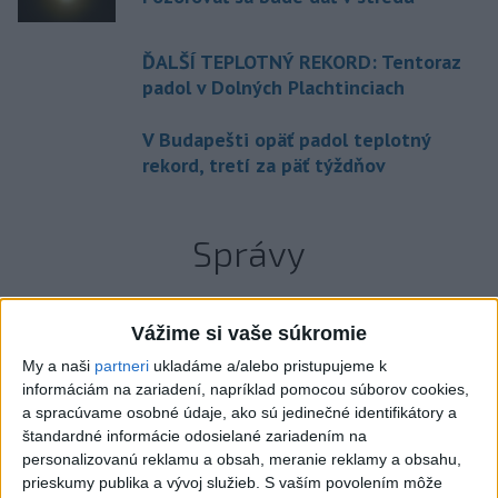
ĎALŠÍ TEPLOTNÝ REKORD: Tentoraz
padol v Dolných Plachtinciach
V Budapešti opäť padol teplotný
rekord, tretí za päť týždňov
Správy
Vážime si vaše súkromie
My a naši
partneri
ukladáme a/alebo pristupujeme k
informáciám na zariadení, napríklad pomocou súborov cookies,
a spracúvame osobné údaje, ako sú jedinečné identifikátory a
štandardné informácie odosielané zariadením na
personalizovanú reklamu a obsah, meranie reklamy a obsahu,
prieskumy publika a vývoj služieb.
S vaším povolením môže