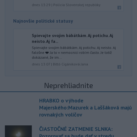
dnes 13:29
|
Polícia Slovenskej republiky
Najnovšie politické statusy
Spievajte svojim bábätkám. Aj potichu. Aj
neisto. Aj fa...
Spievajte svojim bábätkám. Aj potichu. Aj neisto. Aj
falošne ❤️ Ja to v nemocnici robím často. Je totiž
dokázané, že im...
dnes 13:07
|
Bittó Cigániková Jana
Neprehliadnite
HRABKO o výhode
Majerského:Mazurek a Laššáková majú
rovnakých voličov
ČIASTOČNÉ ZATMENIE SLNKA:
Pozorovať sa bude dať v stredu