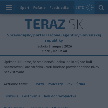
28
°C
Index
Šport
Počasie
Publicistika
Slovensko
Zahranič
TERAZ
.SK
Spravodajský portál Tlačovej agentúry Slovenskej
republiky
Sobota
8. august 2026
Meniny má
Oskar
Úprimne ľutujeme, že sme nenašli odkaz na ktorý ste boli
nasmerovaní, ale stránka ktorú hľadáte pravdepodobne nikdy
neexistovala
Aktuálne témy:
Kvízy
Podcasty
Rok Ľ.Štúra
Turizmus
Cestovanie
Rok dobrovoľníctva