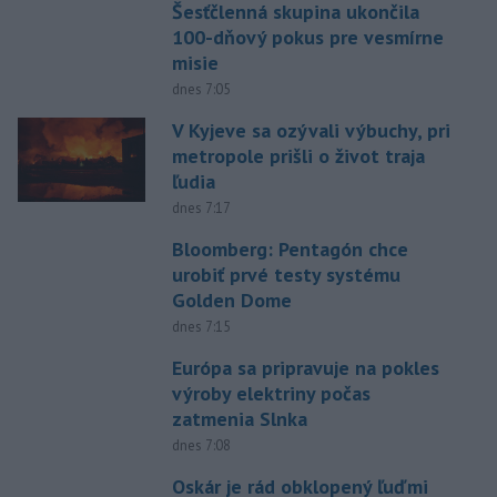
Šesťčlenná skupina ukončila
100-dňový pokus pre vesmírne
misie
dnes 7:05
V Kyjeve sa ozývali výbuchy, pri
metropole prišli o život traja
ľudia
dnes 7:17
Bloomberg: Pentagón chce
urobiť prvé testy systému
Golden Dome
dnes 7:15
Európa sa pripravuje na pokles
výroby elektriny počas
zatmenia Slnka
dnes 7:08
Oskár je rád obklopený ľuďmi