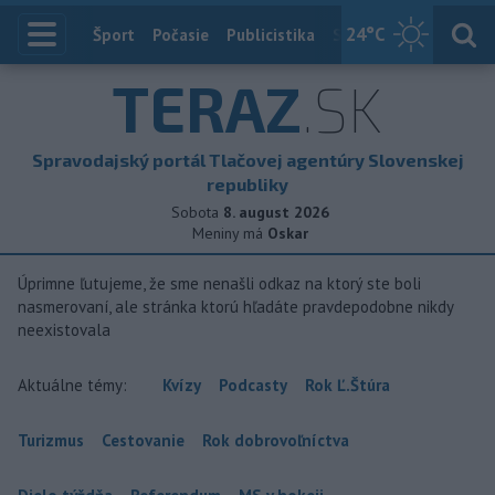
24
°C
Index
Šport
Počasie
Publicistika
Slovensko
Zahranič
TERAZ
.SK
Spravodajský portál Tlačovej agentúry Slovenskej
republiky
Sobota
8. august 2026
Meniny má
Oskar
Úprimne ľutujeme, že sme nenašli odkaz na ktorý ste boli
nasmerovaní, ale stránka ktorú hľadáte pravdepodobne nikdy
neexistovala
Aktuálne témy:
Kvízy
Podcasty
Rok Ľ.Štúra
Turizmus
Cestovanie
Rok dobrovoľníctva