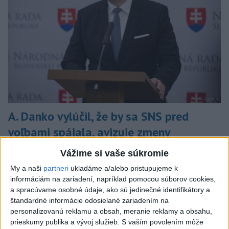
A. Danko vylúčil, že by sa SNS pred
voľbami spájala, avizuje zmeny
Vyhlásil, že už nebude niesť zodpovednosť za „zbabrané
Vážime si vaše súkromie
zonácie, odposluchy ani za iné veci, s ktorými SNS nemá nič
My a naši
partneri
ukladáme a/alebo pristupujeme k
spoločné“.
informáciám na zariadení, napríklad pomocou súborov cookies,
včera 18:51
a spracúvame osobné údaje, ako sú jedinečné identifikátory a
štandardné informácie odosielané zariadením na
Slovensko
personalizovanú reklamu a obsah, meranie reklamy a obsahu,
prieskumy publika a vývoj služieb.
S vaším povolením môže