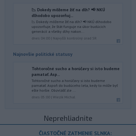
📉 Dokedy môžeme žiť na dlh? 📢 NKÚ
dlhodobo upozorňuj...
📉 Dokedy môžeme žiť na dlh? 📢 NKÚ dlhodobo
upozorňuje, že štát funguje na úkor budúcich
generácií a všetky dlhy nakon...
dnes 04:00
|
Najvyšší kontrolný úrad SR
Najnovšie politické statusy
Tohtoročné sucho a horúčavy si isto budeme
pamatať. Asp...
Tohtoročné sucho a horúčavy si isto budeme
pamatať. Aspoň do budúceho leta, kedy to môže byť
ešte horšie. Obzvlášť zle ...
dnes 05:00
|
Wiezik Michal
Neprehliadnite
ČIASTOČNÉ ZATMENIE SLNKA: