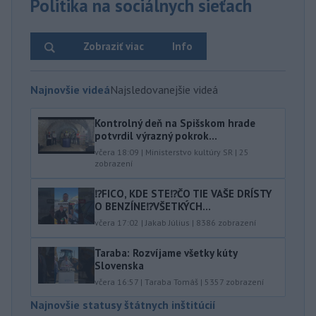
Politika na sociálnych sieťach
Zobraziť viac
Info
Najnovšie videá
Najsledovanejšie videá
Kontrolný deň na Spišskom hrade
potvrdil výrazný pokrok...
včera 18:09
|
Ministerstvo kultúry SR
|
25
zobrazení
⁉️FICO, KDE STE⁉️ČO TIE VAŠE DRÍSTY
O BENZÍNE⁉️VŠETKÝCH...
včera 17:02
|
Jakab Július
|
8386
zobrazení
Taraba: Rozvíjame všetky kúty
Slovenska
včera 16:57
|
Taraba Tomáš
|
5357
zobrazení
Najnovšie statusy štátnych inštitúcií