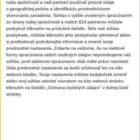
KDH od polície očakáva rýchle
naša spoločnosť a naši partneri používať presné údaje
vyšetrenie útoku na cudzincov v
o geografickej polohe a identifikáciu prostredníctvom
Nitre
skenovania zariadenia. Súhlas s vyššie uvedeným spracúvaním
zo strany našej spoločnosti a našich 824 partnerov môžete
včera 18:06
poskytnúť kliknutím na príslušné tlačidlo. Skôr než súhlas
Rezort školstva pomôže samosprávam s určovaním
poskytnete, môžete kliknutím jeho poskytnutie odmietnuť alebo
školských obvodov
si preštudovať podrobnejšie informácie a zmeniť svoje
prednostné nastavenia.
Zoberte na vedomie, že na niektoré
O jedného prevádzača menej: Prispela k tomu aj slovenská
formy spracúvania vašich osobných údajov nepotrebujeme váš
polícia
súhlas, proti takémuto spracovaniu však máte právo namietať.
Vaše prednostné nastavenia sa budú vzťahovať len na túto
POŽIAR V SLOVNAFTE: Došlo k narušeniu jednej z nádrží
webovú lokalitu. Svoje nastavenia môžete kedykoľvek zmeniť
alebo svoj súhlas odvolať návratom na túto webovú stránku
kliknutím na tlačidlo „Ochrana osobných údajov“ v dolnej časti
Zahraničie
stránky.
V Kyjeve sa ozývali výbuchy, pri
metropole prišli o život traja ľudia
dnes 7:17