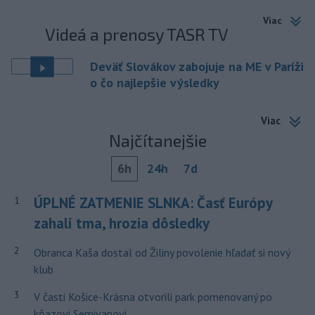
Viac
Videá a prenosy TASR TV
Deväť Slovákov zabojuje na ME v Paríži
o čo najlepšie výsledky
Viac
Najčítanejšie
6h
24h
7d
ÚPLNÉ ZATMENIE SLNKA: Časť Európy
1
zahalí tma, hrozia dôsledky
2
Obranca Kaša dostal od Žiliny povolenie hľadať si nový
klub
3
V časti Košice-Krásna otvorili park pomenovaný po
kňazovi Semivanovi