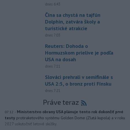
dnes 6:43
Čína sa chystá na tajfún
Dolphin, zatvára školy a
turistické atrakcie
dnes 7:03
Reuters: Dohoda o
Hormuzskom prielive je podľa
USA na dosah
dnes 7:11
Slováci prehrali v semifinále s
USA 2:5, o bronz proti Fínsku
dnes 7:21
Práve teraz
-
Ministerstvo obrany USA plánuje tento rok dokončiť prvé
07:12
testy
protiraketového systému Golden Dome (Zlatá kupola) a v roku
2027 uskutočniť letové skúšky.