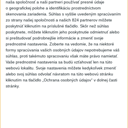
naša spoločnosť a naši partneri používať presné údaje
kritérií
o geografickej polohe a identifikáciu prostredníctvom
skenovania zariadenia. Súhlas s vyššie uvedeným spracúvaním
Rezort vnútra požiada NBÚ o nezávislé posúdenie radarov
zo strany našej spoločnosti a našich 824 partnerov môžete
poskytnúť kliknutím na príslušné tlačidlo. Skôr než súhlas
poskytnete, môžete kliknutím jeho poskytnutie odmietnuť alebo
T. Stohlová:EK považuje zonácie za problematické a žiada o
si preštudovať podrobnejšie informácie a zmeniť svoje
ich nápravu
prednostné nastavenia.
Zoberte na vedomie, že na niektoré
formy spracúvania vašich osobných údajov nepotrebujeme váš
Zahraničie
súhlas, proti takémuto spracovaniu však máte právo namietať.
Vaše prednostné nastavenia sa budú vzťahovať len na túto
Maďarský parlament môže o
webovú lokalitu. Svoje nastavenia môžete kedykoľvek zmeniť
generálnom prokurátorovi rozhodnúť
alebo svoj súhlas odvolať návratom na túto webovú stránku
v utorok
kliknutím na tlačidlo „Ochrana osobných údajov“ v dolnej časti
dnes 12:29
stránky.
Silné dažde vyvolali na západe Rakúska povodne a zosuvy
pôdy
V Grécku starostu mestečka obvinili v prípade požiaru
neďaleko Atén