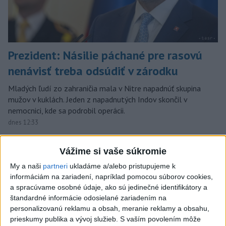
Prezident: Násilie páchané pre rasovú
nenávisť treba odsúdiť v zárodku
Mladých ľudí zo zahraničia mala v Nitre napadnúť skupina
mužov v kuklách. Jeden z napadnutých Indov skončil v
nemocnici, kde sa podrobil operácii.
dnes 12:33
Slovensko
Vážime si vaše súkromie
Horúčavy vystriedajú búrky: Výstrahy
My a naši
partneri
ukladáme a/alebo pristupujeme k
informáciám na zariadení, napríklad pomocou súborov cookies,
vydali vo viacerých okresoch
a spracúvame osobné údaje, ako sú jedinečné identifikátory a
dnes 11:55
štandardné informácie odosielané zariadením na
personalizovanú reklamu a obsah, meranie reklamy a obsahu,
prieskumy publika a vývoj služieb.
S vaším povolením môže
NKÚ: Časť dotácií schválili VÚC bez jasných hodnotiacich