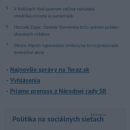
5
V Košiciach Nad jazerom začína výstavba
chodníka,otvorili aj pumptrack
6
Historik Zajac: Územie Slovenska bolo jadrom poľsko-
uhorských vzťahov
7
Mesto Martin vypovedalo zmluvy na tri rozpracované
investičné akcie
Najnovšie správy na Teraz.sk
Vyhlásenia
Priame prenosy z Národnej rady SR
Politika na sociálnych sieťach