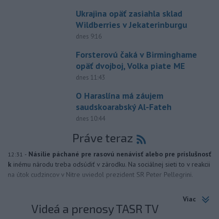
Ukrajina opäť zasiahla sklad
Wildberries v Jekaterinburgu
dnes 9:16
Forsterovú čaká v Birminghame
opäť dvojboj, Volka piate ME
dnes 11:43
O Haraslína má záujem
saudskoarabský Al-Fateh
dnes 10:44
Práve teraz
-
Násilie páchané pre rasovú nenávisť alebo pre príslušnosť
12:31
k
inému národu treba odsúdiť v zárodku. Na sociálnej sieti to v reakcii
na útok cudzincov v Nitre uviedol prezident SR Peter Pellegrini.
Viac
Videá a prenosy TASR TV