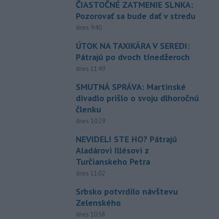
ČIASTOČNÉ ZATMENIE SLNKA:
Pozorovať sa bude dať v stredu
dnes 9:40
ÚTOK NA TAXIKÁRA V SEREDI:
Pátrajú po dvoch tínedžeroch
dnes 11:49
SMUTNÁ SPRÁVA: Martinské
divadlo prišlo o svoju dlhoročnú
členku
dnes 10:29
NEVIDELI STE HO? Pátrajú
Aladárovi Illésovi z
Turčianskeho Petra
dnes 11:02
Srbsko potvrdilo návštevu
Zelenského
dnes 10:58