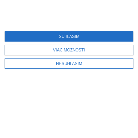
....
SÚHLASÍM
VIAC MOŽNOSTÍ
NESÚHLASÍM
Neprehliadnite