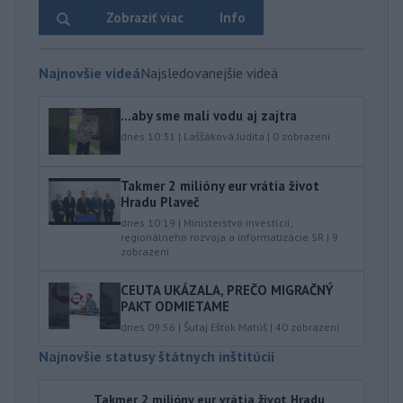
Zobraziť viac
Info
Najnovšie videá
Najsledovanejšie videá
...aby sme mali vodu aj zajtra
dnes 10:31
|
Laššáková Judita
|
0
zobrazení
Takmer 2 milióny eur vrátia život
Hradu Plaveč
dnes 10:19
|
Ministerstvo investícií,
regionálneho rozvoja a informatizácie SR
|
9
zobrazení
CEUTA UKÁZALA, PREČO MIGRAČNÝ
PAKT ODMIETAME
dnes 09:56
|
Šutaj Eštok Matúš
|
40
zobrazení
Najnovšie statusy štátnych inštitúcií
Takmer 2 milióny eur vrátia život Hradu