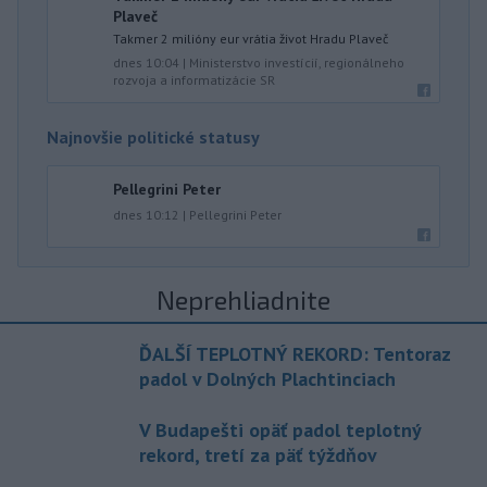
Plaveč
Takmer 2 milióny eur vrátia život Hradu Plaveč
dnes 10:04
|
Ministerstvo investícií, regionálneho
rozvoja a informatizácie SR
Najnovšie politické statusy
Pellegrini Peter
dnes 10:12
|
Pellegrini Peter
Neprehliadnite
ĎALŠÍ TEPLOTNÝ REKORD: Tentoraz
padol v Dolných Plachtinciach
V Budapešti opäť padol teplotný
rekord, tretí za päť týždňov