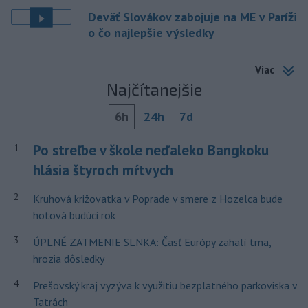
Deväť Slovákov zabojuje na ME v Paríži
o čo najlepšie výsledky
Viac
Najčítanejšie
6h
24h
7d
Po streľbe v škole neďaleko Bangkoku
1
hlásia štyroch mŕtvych
2
Kruhová križovatka v Poprade v smere z Hozelca bude
hotová budúci rok
3
ÚPLNÉ ZATMENIE SLNKA: Časť Európy zahalí tma,
hrozia dôsledky
4
Prešovský kraj vyzýva k využitiu bezplatného parkoviska v
Tatrách