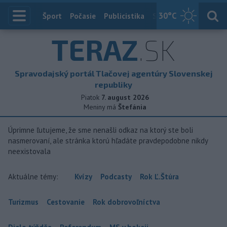
30
°C
Index
Šport
Počasie
Publicistika
Slovensko
Zahranič
TERAZ
.SK
Spravodajský portál Tlačovej agentúry Slovenskej
republiky
Piatok
7. august 2026
Meniny má
Štefánia
Úprimne ľutujeme, že sme nenašli odkaz na ktorý ste boli
nasmerovaní, ale stránka ktorú hľadáte pravdepodobne nikdy
neexistovala
Aktuálne témy:
Kvízy
Podcasty
Rok Ľ.Štúra
Turizmus
Cestovanie
Rok dobrovoľníctva