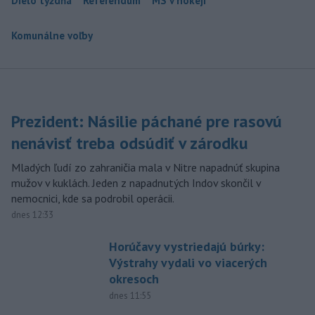
Dielo týždňa
Referendum
MS v hokeji
Komunálne voľby
Prezident: Násilie páchané pre rasovú
nenávisť treba odsúdiť v zárodku
Mladých ľudí zo zahraničia mala v Nitre napadnúť skupina
mužov v kuklách. Jeden z napadnutých Indov skončil v
nemocnici, kde sa podrobil operácii.
dnes 12:33
Horúčavy vystriedajú búrky:
Výstrahy vydali vo viacerých
okresoch
dnes 11:55