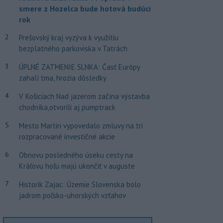
smere z Hozelca bude hotová budúci
rok
2
Prešovský kraj vyzýva k využitiu
bezplatného parkoviska v Tatrách
3
ÚPLNÉ ZATMENIE SLNKA: Časť Európy
zahalí tma, hrozia dôsledky
4
V Košiciach Nad jazerom začína výstavba
chodníka,otvorili aj pumptrack
5
Mesto Martin vypovedalo zmluvy na tri
rozpracované investičné akcie
6
Obnovu posledného úseku cesty na
Kráľovu hoľu majú ukončiť v auguste
7
Historik Zajac: Územie Slovenska bolo
jadrom poľsko-uhorských vzťahov