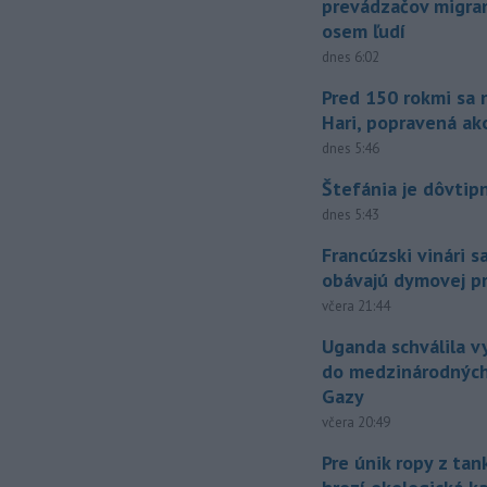
prevádzačov migran
osem ľudí
dnes 6:02
Pred 150 rokmi sa 
Hari, popravená ak
dnes 5:46
Štefánia je dôvtip
dnes 5:43
Francúzski vinári s
obávajú dymovej pr
včera 21:44
Uganda schválila v
do medzinárodných
Gazy
včera 20:49
Pre únik ropy z ta