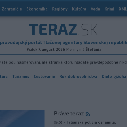
Zahraničie
Ekonomika
Regióny
Kultúra
Veda
Krimi
XML
TERAZ
.SK
pravodajský portál Tlačovej agentúry Slovenskej republi
Piatok
7. august 2026
Meniny má
Štefánia
ý ste boli nasmerovaní, ale stránka ktorú hľadáte pravdepodobne nikd
túra
Turizmus
Cestovanie
Rok dobrovoľníctva
Dielo týždňa
Práve teraz
-
Talianska polícia oznámila,
06:02