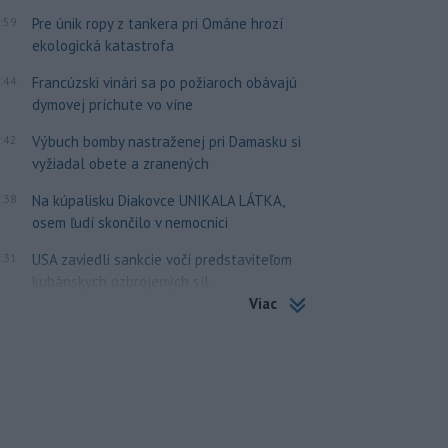
:59
Pre únik ropy z tankera pri Ománe hrozí
ekologická katastrofa
:44
Francúzski vinári sa po požiaroch obávajú
dymovej príchute vo víne
:42
Výbuch bomby nastraženej pri Damasku si
vyžiadal obete a zranených
:38
Na kúpalisku Diakovce UNIKALA LÁTKA,
osem ľudí skončilo v nemocnici
:31
USA zaviedli sankcie voči predstaviteľom
kubánskych ozbrojených síl
Viac