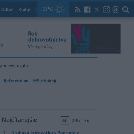
22
°C
 Odber
Knihy
Útulkovo
Magazín
News Now
Archív
TASR
Rok
dobrovoľníctva
ky
Všetky správy
y neexistovala
Referendum
MS v hokeji
Najčítanejšie
6h
24h
7d
Kruhová križovatka v Poprade v
1