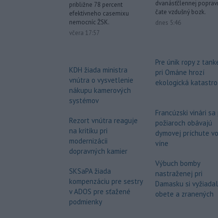
dvanásťčlennej poprav
približne 78 percent
čate vzdušný bozk.
efektívneho casemixu
nemocníc ŽSK.
dnes 5:46
včera 17:57
Pre únik ropy z tank
KDH žiada ministra
pri Ománe hrozí
vnútra o vysvetlenie
ekologická katastro
nákupu kamerových
systémov
Francúzski vinári sa
Rezort vnútra reaguje
požiaroch obávajú
na kritiku pri
dymovej príchute v
modernizácii
víne
dopravných kamier
Výbuch bomby
SKSaPA žiada
nastraženej pri
kompenzáciu pre sestry
Damasku si vyžiadal
v ADOS pre sťažené
obete a zranených
podmienky