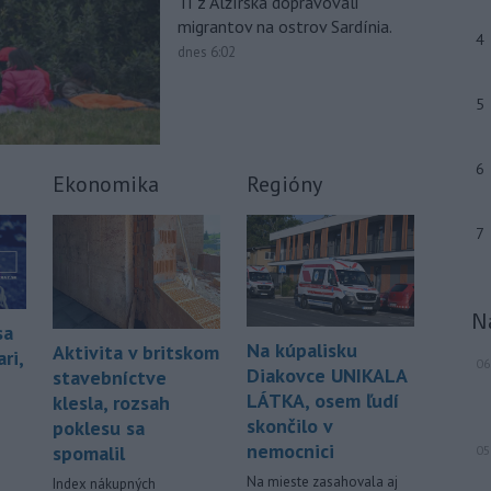
Tí z Alžírska dopravovali
lesnými požiarmi
na západnom
migrantov na ostrov Sardínia.
Balkáne, kde v týchto dňoch horúčavy
4
dnes 6:02
dosahujú až 40 stupňov Celzia.
-
Nemecký súd vo štvrtok
5
12:12
udelil doživotný trest Afgancovi,
ktorý
minulý rok autom vrazil do davu
6
ľudí v Mníchove a zabil dvojročné
Ekonomika
Regióny
dievča a jej 37-ročnú matku.
7
-
Severná Kórea vo štvrtok
11:29
odpálila najmenej jeden
neidentifikovaný
projektil smerom k
Japonskému moru, uviedla
N
juhokórejská armáda.
sa
Na kúpalisku
Aktivita v britskom
ri,
06
-
Island si v prípade obnovenia
10:31
Diakovce UNIKALA
stavebníctve
rokovaní o vstupe do Európskej
LÁTKA, osem ľudí
klesla, rozsah
únie chce zachovať suverénnu
skončilo v
poklesu sa
kontrolu nad všetkým rybolovom.
nemocnici
spomalil
05
Viac >
Na mieste zasahovala aj
Index nákupných