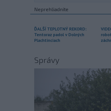
Neprehliadnite
ĎALŠÍ TEPLOTNÝ REKORD:
VIDE
Tentoraz padol v Dolných
robo
Plachtinciach
zách
Správy