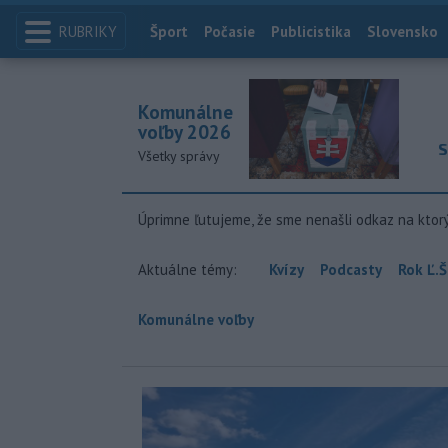
RUBRIKY
Index
Šport
Počasie
Publicistika
Slovensko
Komunálne
voľby 2026
S
Všetky správy
Úprimne ľutujeme, že sme nenašli odkaz na ktor
Aktuálne témy:
Kvízy
Podcasty
Rok Ľ.Š
Komunálne voľby