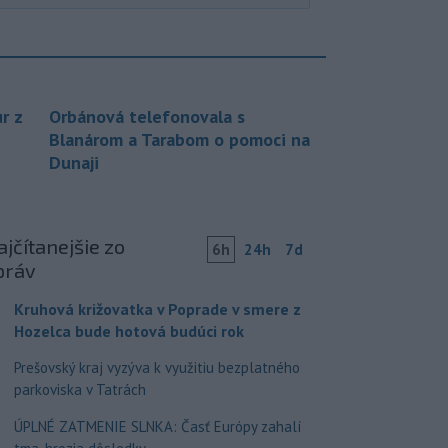
r z
Orbánová telefonovala s
Blanárom a Tarabom o pomoci na
Dunaji
jčítanejšie zo
6h
24h
7d
práv
Kruhová križovatka v Poprade v smere z
Hozelca bude hotová budúci rok
Prešovský kraj vyzýva k využitiu bezplatného
parkoviska v Tatrách
ÚPLNÉ ZATMENIE SLNKA: Časť Európy zahalí