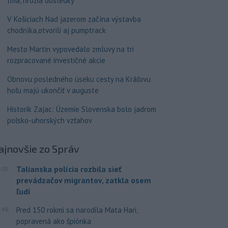
tma, hrozia dôsledky
V Košiciach Nad jazerom začína výstavba
chodníka,otvorili aj pumptrack
Mesto Martin vypovedalo zmluvy na tri
rozpracované investičné akcie
Obnovu posledného úseku cesty na Kráľovu
hoľu majú ukončiť v auguste
Historik Zajac: Územie Slovenska bolo jadrom
poľsko-uhorských vzťahov
ajnovšie
zo Správ
Talianska polícia rozbila sieť
:02
prevádzačov migrantov, zatkla osem
ľudí
:46
Pred 150 rokmi sa narodila Mata Hari,
popravená ako špiónka