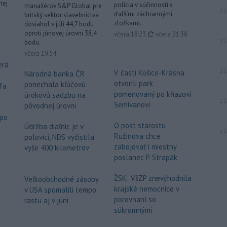
nej
polícia v súčinnosti s
manažérov S&P Global pre
21
ďalšími záchrannými
britský sektor stavebníctva
zložkami.
dosiahol v júli 44,7 bodu
oproti júnovej úrovni 38,4
aktualizované
včera 18:23
,
včera 21:38
21
bodu.
včera 19:54
era
21
V časti Košice-Krásna
Národná banka ČR
otvorili park
ponechala kľúčovú
fa
pomenovaný po kňazovi
úrokovú sadzbu na
21
Semivanovi
pôvodnej úrovni
 po
O post starostu
Údržba diaľnic je v
21
Ružinova chce
polovici, NDS vyčistila
o
zabojovať i miestny
vyše 400 kilometrov
poslanec P. Strapák
ŽSK: VšZP znevýhodnila
Veľkoobchodné zásoby
krajské nemocnice v
v USA spomalili tempo
porovnaní so
rastu aj v júni
súkromnými