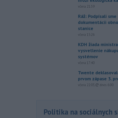
hrozí ekologická k
včera 21:59
Ráž: Podpísali sme
dokumentácii obno
stanice
včera 15:26
KDH žiada ministra
vysvetlenie nákup
systémov
včera 17:40
Twente deklasoval
prvom zápase 3. pr
aktualizovan
včera 22:03
,
dnes 6:00
Politika na sociálnych 