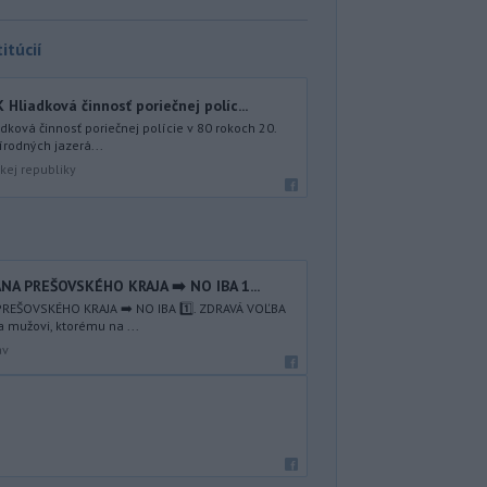
itúcií
iadková činnosť poriečnej políc...
ová činnosť poriečnej polície v 80 rokoch 20.
írodných jazerá...
kej republiky
NA PREŠOVSKÉHO KRAJA ➡️ NO IBA 1️...
REŠOVSKÉHO KRAJA ➡️ NO IBA 1️⃣. ZDRAVÁ VOĽBA
a mužovi, ktorému na ...
av