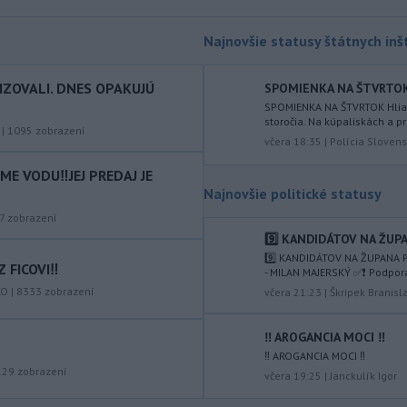
vládnych uznesení k zonáciám
národných parkov. Zároveň posudzuje
Najnovšie statusy štátnych inšt
ôsmu žiadosť o platbu z plánu
obnovy.
IZOVALI. DNES OPAKUJÚ
SPOMIENKA NA ŠTVRTOK Hl
-
Počas minulotýždňového
15:44
SPOMIENKA NA ŠTVRTOK Hliadk
storočia. Na kúpaliskách a pr
prekročenia hranice desaťtisícov
|
1095
zobrazení
včera 18:35
|
Polícia Slovens
nelegálnych migrantov z Maroka do
španielskej exklávy Ceuta zomrelo
E VODU‼️JEJ PREDAJ JE
približne 100 ľudí, oznámil vo štvrtok
Najnovšie politické statusy
tamojší starosta Juan Jesús Vivas v
7
zobrazení
Európskom parlamente.
9️⃣ KANDIDÁTOV NA ŽUPA
-
Meteorológovia zo
15:25
9️⃣ KANDIDÁTOV NA ŽUPANA P
 FICOVI‼️
- MILAN MAJERSKÝ ✅️❗️ Podpor
Slovenského
hydrometeorologického ústavu
KO
|
8333
zobrazení
včera 21:23
|
Škripek Branisl
(SHMÚ) vo štvrtok opäť zaznamenali
nový absolútny rekord teploty
‼️ AROGANCIA MOCI ‼️
vzduchu. V Dolných Plachtinciach v
‼️ AROGANCIA MOCI ‼️
okrese Veľký Krtíš dosiahla teplota
129
zobrazení
včera 19:25
|
Janckulík Igor
popoludní 42 stupňov Celzia.