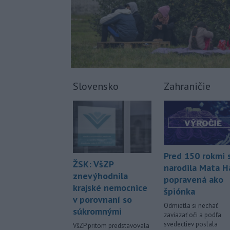
Slovensko
Zahraničie
Pred 150 rokmi 
ŽSK: VšZP
narodila Mata Ha
znevýhodnila
popravená ako
krajské nemocnice
špiónka
v porovnaní so
Odmietla si nechať
súkromnými
zaviazať oči a podľa
svedectiev poslala
VšZP pritom predstavovala