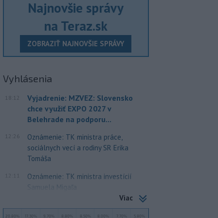
Najnovšie správy
na Teraz.sk
ZOBRAZIŤ NAJNOVŠIE SPRÁVY
Vyhlásenia
Vyjadrenie: MZVEZ: Slovensko
18:12
chce využiť EXPO 2027 v
Belehrade na podporu...
12:26
Oznámenie: TK ministra práce,
sociálnych vecí a rodiny SR Erika
Tomáša
12:11
Oznámenie: TK ministra investícií
Samuela Migaľa
Viac