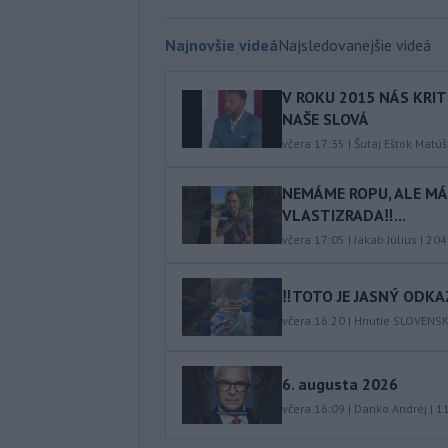
Najnovšie videá
Najsledovanejšie videá
V ROKU 2015 NÁS KRIT
NAŠE SLOVÁ
včera 17:35
|
Šutaj Eštok Matúš
NEMÁME ROPU, ALE MÁM
VLASTIZRADA‼️...
včera 17:05
|
Jakab Július
|
204
‼️TOTO JE JASNÝ ODKAZ
včera 16:20
|
Hnutie SLOVENS
6. augusta 2026
včera 16:09
|
Danko Andrej
|
1