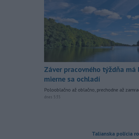
Záver pracovného týždňa má b
mierne sa ochladí
Polooblačno až oblačno, prechodne až zamra
dnes 5:35
Talianska polícia ro