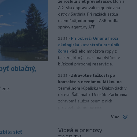
že rozbila sieť prevádzačov,
ktorí z
Alžírska dopravovali migrantov na
ostrov Sardínia. Pri raziách zatkla
osem ľudí, informuje TASR podľa
správy agentúry AFP.
-
Pri pobreží Ománu hrozí
21:58
ekologická katastrofa pre únik
čoraz
väčšieho množstva ropy z
tankera, ktorý narazil na plytčinu v
blízkosti prírodnej rezervácie.
yť oblačný,
-
Zdravotné ťažkosti po
21:22
kontakte s neznámou látkou na
čené.
termálnom
kúpalisku v Diakovciach v
okrese Šaľa malo 16 osôb. Záchranná
zdravotná služba osem z nich
previezla do nemocnice.
Viac
-
Ugandský parlament vo
20:49
štvrtok schválil vyslanie
Videá a prenosy
zbila sieť
ugandských vojakov
do