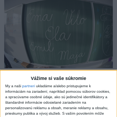
Od septembra sa AI gramotnosť stane
Vážime si vaše súkromie
súčasťou vzdelávania na ZŠ
My a naši
partneri
ukladáme a/alebo pristupujeme k
informáciám na zariadení, napríklad pomocou súborov cookies,
Žiaci sa budú podľa ministerstva učiť rozumieť tomu, ako AI
a spracúvame osobné údaje, ako sú jedinečné identifikátory a
funguje, kde sú jej limity, aj to, ako si budovať zdravý vzťah k
štandardné informácie odosielané zariadením na
technológiám.
personalizovanú reklamu a obsah, meranie reklamy a obsahu,
dnes 10:53
prieskumy publika a vývoj služieb.
S vaším povolením môže