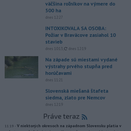
väčšina roľníkov na výmere do
500 ha
dnes 12:27
INTOXIKOVALA SA OSOBA:
Požiar v Braväcove zasiahol 10
stavieb
aktualizované
dnes 10:13
,
dnes 12:19
Na západe sú miestami vydané
výstrahy prvého stupňa pred
horúčavami
dnes 11:21
Slovenská miešaná štafeta
siedma, zlato pre Nemcov
dnes 12:19
Práve teraz
-
V niektorých okresoch na západnom Slovensku platia v
11:19