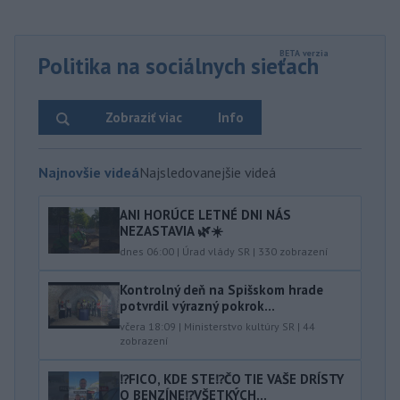
Politika na sociálnych sieťach
Zobraziť viac
Info
Najnovšie videá
Najsledovanejšie videá
ANI HORÚCE LETNÉ DNI NÁS
NEZASTAVIA 🌿☀️
dnes 06:00
|
Úrad vlády SR
|
330
zobrazení
Kontrolný deň na Spišskom hrade
potvrdil výrazný pokrok...
včera 18:09
|
Ministerstvo kultúry SR
|
44
zobrazení
⁉️FICO, KDE STE⁉️ČO TIE VAŠE DRÍSTY
O BENZÍNE⁉️VŠETKÝCH...