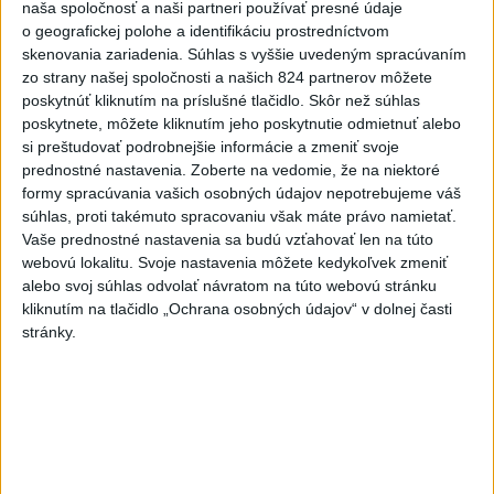
naša spoločnosť a naši partneri používať presné údaje
Slovensko
o geografickej polohe a identifikáciu prostredníctvom
skenovania zariadenia. Súhlas s vyššie uvedeným spracúvaním
Dielo týždňa SNG: Za(k)liate peniaze
zo strany našej spoločnosti a našich 824 partnerov môžete
- liatie od Miloša Boďu
poskytnúť kliknutím na príslušné tlačidlo. Skôr než súhlas
dnes 10:18
poskytnete, môžete kliknutím jeho poskytnutie odmietnuť alebo
si preštudovať podrobnejšie informácie a zmeniť svoje
prednostné nastavenia.
Zoberte na vedomie, že na niektoré
formy spracúvania vašich osobných údajov nepotrebujeme váš
Klimatológ: Zeleň môže významným spôsobom
súhlas, proti takémuto spracovaniu však máte právo namietať.
ovplyvňovať klímu miest
Vaše prednostné nastavenia sa budú vzťahovať len na túto
webovú lokalitu. Svoje nastavenia môžete kedykoľvek zmeniť
Pamiatkári: Projekty obnovy sa môžu uchádzať o ocenenie
alebo svoj súhlas odvolať návratom na túto webovú stránku
Europa Nostra
kliknutím na tlačidlo „Ochrana osobných údajov“ v dolnej časti
stránky.
A. Danko vylúčil, že by sa SNS pred voľbami spájala, avizuje
zmeny
Zahraničie
Medzinárodný deň pôvodného