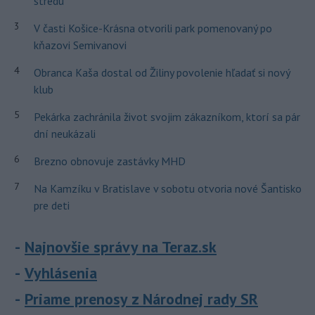
stredu
3
V časti Košice-Krásna otvorili park pomenovaný po
kňazovi Semivanovi
4
Obranca Kaša dostal od Žiliny povolenie hľadať si nový
klub
5
Pekárka zachránila život svojim zákazníkom, ktorí sa pár
dní neukázali
6
Brezno obnovuje zastávky MHD
7
Na Kamzíku v Bratislave v sobotu otvoria nové Šantisko
pre deti
Najnovšie správy na Teraz.sk
Vyhlásenia
Priame prenosy z Národnej rady SR