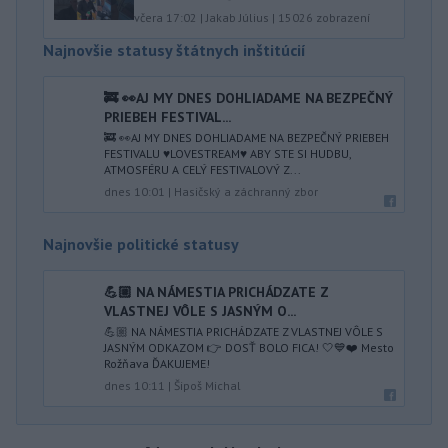
včera 17:02
|
Jakab Július
|
15026
zobrazení
Najnovšie statusy štátnych inštitúcií
🚒 👀AJ MY DNES DOHLIADAME NA BEZPEČNÝ
PRIEBEH FESTIVAL...
🚒 👀AJ MY DNES DOHLIADAME NA BEZPEČNÝ PRIEBEH
FESTIVALU ♥️LOVESTREAM♥️ ABY STE SI HUDBU,
ATMOSFÉRU A CELÝ FESTIVALOVÝ Z...
dnes 10:01
|
Hasičský a záchranný zbor
Najnovšie politické statusy
💪🏼 NA NÁMESTIA PRICHÁDZATE Z
VLASTNEJ VÔLE S JASNÝM O...
💪🏼 NA NÁMESTIA PRICHÁDZATE Z VLASTNEJ VÔLE S
JASNÝM ODKAZOM 👉 DOSŤ BOLO FICA! 🤍💙❤️ Mesto
Rožňava ĎAKUJEME!
dnes 10:11
|
Šipoš Michal