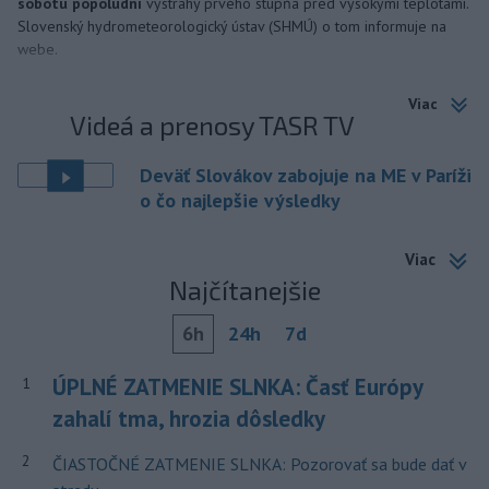
sobotu popoludní
výstrahy prvého stupňa pred vysokými teplotami.
Slovenský hydrometeorologický ústav (SHMÚ) o tom informuje na
webe.
Viac
Videá a prenosy TASR TV
Deväť Slovákov zabojuje na ME v Paríži
o čo najlepšie výsledky
Viac
Najčítanejšie
6h
24h
7d
ÚPLNÉ ZATMENIE SLNKA: Časť Európy
1
zahalí tma, hrozia dôsledky
2
ČIASTOČNÉ ZATMENIE SLNKA: Pozorovať sa bude dať v