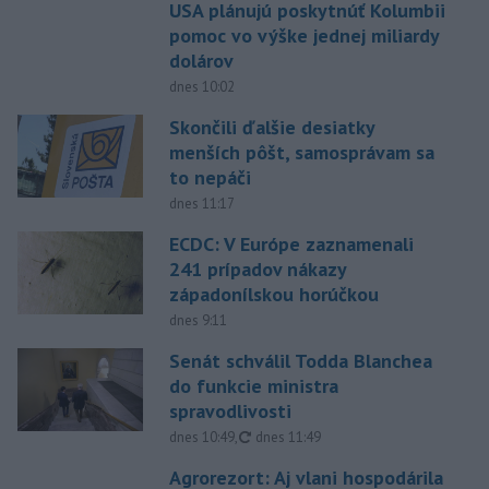
USA plánujú poskytnúť Kolumbii
pomoc vo výške jednej miliardy
dolárov
dnes 10:02
Skončili ďalšie desiatky
menších pôšt, samosprávam sa
to nepáči
dnes 11:17
ECDC: V Európe zaznamenali
241 prípadov nákazy
západonílskou horúčkou
dnes 9:11
Senát schválil Todda Blanchea
do funkcie ministra
spravodlivosti
aktualizované
dnes 10:49
,
dnes 11:49
Agrorezort: Aj vlani hospodárila