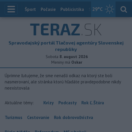
29
°C
Index
Šport
Počasie
Publicistika
Slovensko
Zahranič
TERAZ
.SK
Spravodajský portál Tlačovej agentúry Slovenskej
republiky
Sobota
8. august 2026
Meniny má
Oskar
Úprimne ľutujeme, že sme nenašli odkaz na ktorý ste boli
nasmerovaní, ale stránka ktorú hľadáte pravdepodobne nikdy
neexistovala
Aktuálne témy:
Kvízy
Podcasty
Rok Ľ.Štúra
Turizmus
Cestovanie
Rok dobrovoľníctva