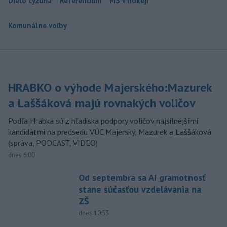
Dielo týždňa
Referendum
MS v hokeji
Komunálne voľby
HRABKO o výhode Majerského:Mazurek
a Laššáková majú rovnakých voličov
Podľa Hrabka sú z hľadiska podpory voličov najsilnejšími
kandidátmi na predsedu VÚC Majerský, Mazurek a Laššáková
(správa, PODCAST, VIDEO)
dnes 6:00
Od septembra sa AI gramotnosť
stane súčasťou vzdelávania na
ZŠ
dnes 10:53