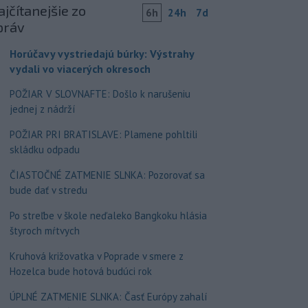
jčítanejšie zo
6h
24h
7d
práv
Horúčavy vystriedajú búrky: Výstrahy
vydali vo viacerých okresoch
POŽIAR V SLOVNAFTE: Došlo k narušeniu
jednej z nádrží
POŽIAR PRI BRATISLAVE: Plamene pohltili
skládku odpadu
ČIASTOČNÉ ZATMENIE SLNKA: Pozorovať sa
bude dať v stredu
Po streľbe v škole neďaleko Bangkoku hlásia
štyroch mŕtvych
Kruhová križovatka v Poprade v smere z
Hozelca bude hotová budúci rok
ÚPLNÉ ZATMENIE SLNKA: Časť Európy zahalí