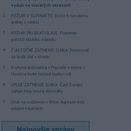
vydali vo viacerých okresoch
2
POŽIAR V SLOVNAFTE: Došlo k narušeniu
jednej z nádrží
3
POŽIAR PRI BRATISLAVE: Plamene
pohltili skládku odpadu
4
ČIASTOČNÉ ZATMENIE SLNKA: Pozorovať
sa bude dať v stredu
5
Kruhová križovatka v Poprade v smere z
Hozelca bude hotová budúci rok
6
ÚPLNÉ ZATMENIE SLNKA: Časť Európy
zahalí tma, hrozia dôsledky
7
Útok na cudzincov v Nitre: Agresori boli
údajne v kuklách
Najnovšie správy