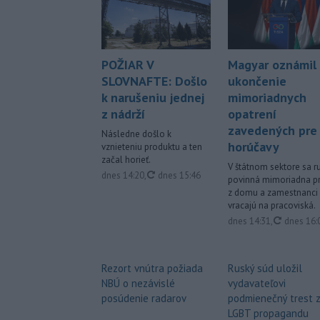
POŽIAR V
Magyar oznámil
SLOVNAFTE: Došlo
ukončenie
k narušeniu jednej
mimoriadnych
z nádrží
opatrení
zavedených pre
Následne došlo k
horúčavy
vznieteniu produktu a ten
začal horieť.
V štátnom sektore sa ru
aktualizované
dnes 14:20
,
dnes 15:46
povinná mimoriadna p
z domu a zamestnanci
vracajú na pracoviská.
aktualiz
dnes 14:31
,
dnes 16:
Rezort vnútra požiada
Ruský súd uložil
NBÚ o nezávislé
vydavateľovi
posúdenie radarov
podmienečný trest 
LGBT propagandu