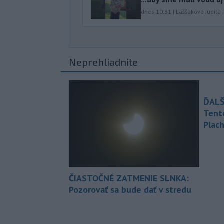
dnes 10:31
|
Laššáková Judita
Neprehliadnite
ĎALŠ
Tent
Plach
ČIASTOČNÉ ZATMENIE SLNKA:
Pozorovať sa bude dať v stredu