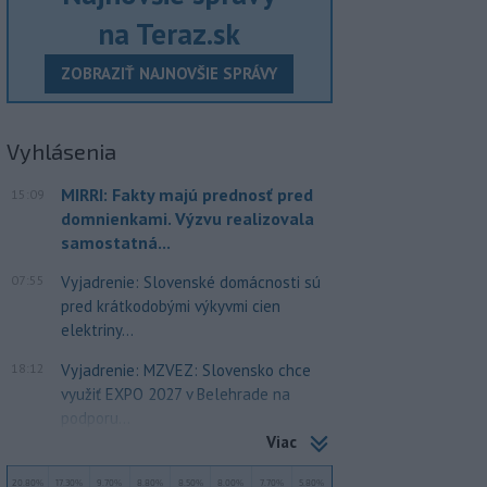
na Teraz.sk
ZOBRAZIŤ NAJNOVŠIE SPRÁVY
Vyhlásenia
MIRRI: Fakty majú prednosť pred
15:09
domnienkami. Výzvu realizovala
samostatná...
07:55
Vyjadrenie: Slovenské domácnosti sú
pred krátkodobými výkyvmi cien
elektriny...
18:12
Vyjadrenie: MZVEZ: Slovensko chce
využiť EXPO 2027 v Belehrade na
podporu...
Viac