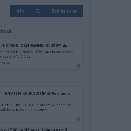
Info
Zobraziť viac
itúcií
I HORSKEJ ZÁCHRANNEJ SLUŽBY! 🏔️ ...
RSKEJ ZÁCHRANNEJ SLUŽBY! 🏔️ Chcete zblízka
ách zachraňujú ľuds...
útra SR
TIHNUTÝM KRUPOBITÍM🤝 Po silnom
TÝM KRUPOBITÍM🤝 Po silnom krupobití na
li ľudia na svoje problémy s...
 o 17.00 na Námestí Jehudu Aszad...