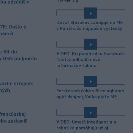
TASR TV
prestávky.
eba odsúdiť v
-
Podporu kandidatúre
12:49
Slovenskej republiky na nestále
Deväť Slovákov zabojuje na ME
členstvo
v Bezpečnostnej rade
E: Došlo k
v Paríži o čo najlepšie výsledky
Organizácie Spojených národov (OSN)
nádrží
na roky 2028 až 2029 písomne
é
vyjadrilo už 123 zo 193 členských
štátov OSN.
u SR do
VIDEO: Pri pamätníku Hartmuta
y OSN podporilo
Tautza odhalili nové
-
Násilie páchané pre rasovú
12:31
informačné tabule
nenávisť alebo pre príslušnosť k
inému národu treba odsúdiť v zárodku.
Na sociálnej sieti to v reakcii na útok
ovacím strojom:
cudzincov v Nitre uviedol prezident
ených
Forsterovú čaká v Birminghame
SR Peter Pellegrini.
opäť dvojboj, Volka piate ME
-
Maďarské Národné
12:26
zhromaždenie môže v utorok 11.
francúzskej
augusta
rozhodnúť o novom
eba zastaviť
generálnom prokurátorovi, ak
VIDEO: Umelá inteligencia a
parlament schváli skrátenie jeho
robotika pomáhajú už aj