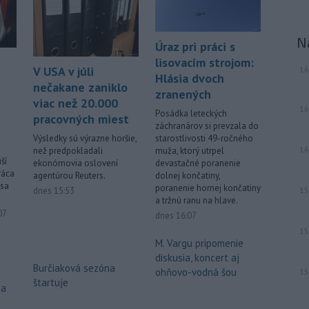
N
Úraz pri práci s
lisovacím strojom:
V USA v júli
16
Hlásia dvoch
nečakane zaniklo
zranených
viac než 20.000
16
Posádka leteckých
pracovných miest
záchranárov si prevzala do
Výsledky sú výrazne horšie,
starostlivosti 49-ročného
16
než predpokladali
muža, ktorý utrpel
ší
ekonómovia oslovení
devastačné poranenie
ráca
agentúrou Reuters.
dolnej končatiny,
 sa
poranenie hornej končatiny
dnes 15:53
15
a tržnú ranu na hlave.
ované
07
dnes 16:07
15
M. Vargu pripomenie
diskusia, koncert aj
Burčiaková sezóna
ohňovo-vodná šou
15
štartuje
za