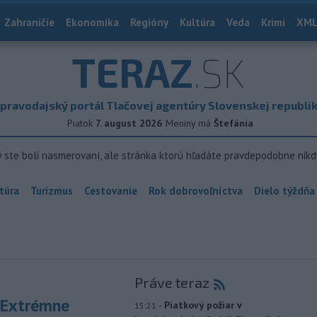
Zahraničie
Ekonomika
Regióny
Kultúra
Veda
Krimi
XML
TERAZ
.SK
pravodajský portál Tlačovej agentúry Slovenskej republi
Piatok
7. august 2026
Meniny má
Štefánia
ý ste boli nasmerovaní, ale stránka ktorú hľadáte pravdepodobne nikd
túra
Turizmus
Cestovanie
Rok dobrovoľníctva
Dielo týždňa
Práve teraz
 Extrémne
-
Piatkový požiar v
15:21