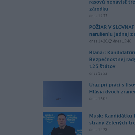
rasovú nenávisť tr
zárodku
dnes 12:33
POŽIAR V SLOVNAFT
narušeniu jednej z 
aktualizovan
dnes 14:20
,
dnes 15:46
Blanár: Kandidatúr
Bezpečnostnej rad
123 štátov
dnes 12:52
Úraz pri práci s lis
Hlásia dvoch zran
dnes 16:07
Musk: Kandidátku 
strany Zelených tr
dnes 14:28