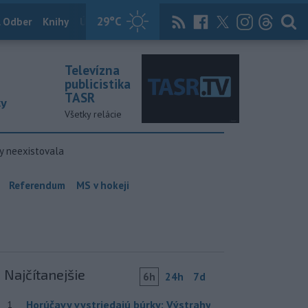
29
°C
 Odber
Knihy
Útulkovo
Magazín
News Now
Archív
TASR
Televízna
publicistika
TASR
ky
Všetky relácie
y neexistovala
Referendum
MS v hokeji
Najčítanejšie
6h
24h
7d
Horúčavy vystriedajú búrky: Výstrahy
1