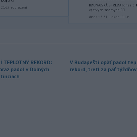
‼️DUNAJSKÁ STREDA‼️dnes o 
|
2165
zobrazení
-
Národná diaľničná
všetkých známych ✌🏻
10:15
spoločnosť (NDS) ukončila výmenu
dnes 13:31
|
Jakab Július
mostného
záveru na ľavej strane
mosta Lanfranconi, ktorý je súčasťou
bratislavskej diaľnice D2.
-
Počet potvrdených prípadov
10:02
nákazy vírusovým ochorením
ebola
v Konžskej demokratickej republike
Í TEPLOTNÝ REKORD:
V Budapešti opäť padol tep
(KDR) presiahol hranicu 4000.
oraz padol v Dolných
rekord, tretí za päť týždňov
tinciach
-
V stredu sa bude dať
09:24
pozorovať čiastočné zatmenie
Slnka i
maximum roja Perzeidy
-
Generálna prokuratúra SR
09:01
podala v súvislosti s určením
volebných
obvodov celkovo osem
protestov prokurátora, a to proti
piatim uzneseniam mestských
zastupiteľstiev a trom uzneseniam