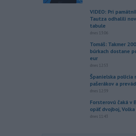
VIDEO: Pri pamätn
Tautza odhalili no
tabule
dnes 13:06
Tomáš: Takmer 200
búrkach dostane p
eur
dnes 12:53
Španielska polícia 
pašerákov a prevá
dnes 12:39
Forsterovú čaká v
opäť dvojboj, Volka
dnes 11:43