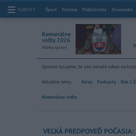
RUBRIKY
Index
Šport
Počasie
Publicistika
Slovensko
Komunálne
voľby 2026
S
Všetky správy
Úprimne ľutujeme, že sme nenašli odkaz na ktor
Aktuálne témy:
Kvízy
Podcasty
Rok Ľ.Š
Komunálne voľby
VEĽKÁ PREDPOVEĎ POČASIA: