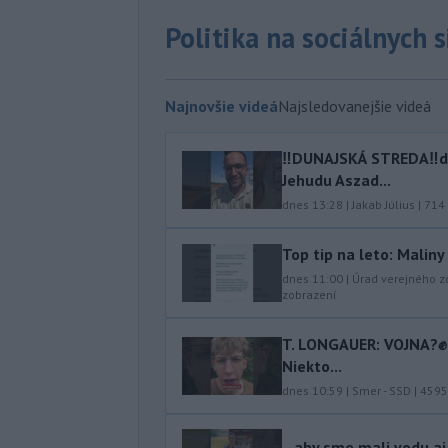
Politika na sociálnych 
Najnovšie videá
Najsledovanejšie videá
‼️DUNAJSKÁ STREDA‼️d
Jehudu Aszad...
dnes 13:28
|
Jakab Július
|
714
Top tip na leto: Malin
dnes 11:00
|
Úrad verejného z
zobrazení
T. LONGAUER: VOJNA?✊ N
Niekto...
dnes 10:59
|
Smer - SSD
|
4595
...aby sme mali vodu aj