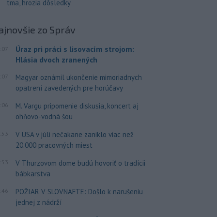
tma, hrozia dôsledky
ajnovšie
zo Správ
Úraz pri práci s lisovacím strojom:
:07
Hlásia dvoch zranených
:07
Magyar oznámil ukončenie mimoriadnych
opatrení zavedených pre horúčavy
:06
M. Vargu pripomenie diskusia, koncert aj
ohňovo-vodná šou
:53
V USA v júli nečakane zaniklo viac než
20.000 pracovných miest
:53
V Thurzovom dome budú hovoriť o tradícii
bábkarstva
:46
POŽIAR V SLOVNAFTE: Došlo k narušeniu
jednej z nádrží