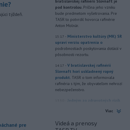
bratislavskej rafinérii Slovnaft je
nie?
pod kontrolou.
Príčina jeho vzniku
bude predmetom vyšetrovania. Pre
júci týždeň.
TASR to potvrdil hovorca rafinérie
Anton Molnár.
-
Ministerstvo kultúry (MK) SR
15:17
upraví verziu opatrenia o
podrobnostiach poskytovania dotácií v
pôsobnosti rezortu.
-
V bratislavskej rafinérii
14:17
Slovnaft horí uskladnený ropný
produkt.
TASR o tom informovala
rafinéria s tým, že obyvateľom nehrozí
nebezpečenstvo.
-
Jedným zo zdravotných rizík
13:50
na festivale môže byť vyššia
Viac
úroveň
hluku. Je preto dobré držať sa
ďalej od reproduktorov, používať
Videá a prenosy
 páchané pre
chrániče sluchu či dodržiavať