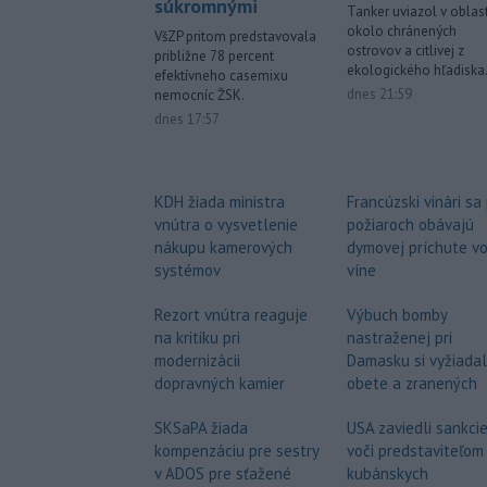
súkromnými
Tanker uviazol v oblast
okolo chránených
VšZP pritom predstavovala
ostrovov a citlivej z
približne 78 percent
ekologického hľadiska
efektívneho casemixu
dnes 21:59
nemocníc ŽSK.
dnes 17:57
Francúzski vinári sa
KDH žiada ministra
požiaroch obávajú
vnútra o vysvetlenie
dymovej príchute v
nákupu kamerových
víne
systémov
Výbuch bomby
Rezort vnútra reaguje
nastraženej pri
na kritiku pri
Damasku si vyžiadal
modernizácii
obete a zranených
dopravných kamier
USA zaviedli sankci
SKSaPA žiada
voči predstaviteľom
kompenzáciu pre sestry
kubánskych
v ADOS pre sťažené