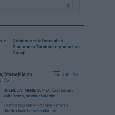
r z
Orbánová telefonovala s
Blanárom a Tarabom o pomoci na
Dunaji
jčítanejšie zo
6h
24h
7d
práv
ÚPLNÉ ZATMENIE SLNKA: Časť Európy
zahalí tma, hrozia dôsledky
Kruhová križovatka v Poprade v smere z
Hozelca bude hotová budúci rok