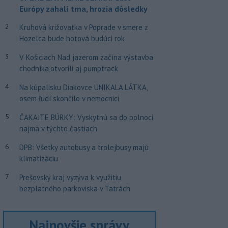
Európy zahalí tma, hrozia dôsledky
2
Kruhová križovatka v Poprade v smere z
Hozelca bude hotová budúci rok
3
V Košiciach Nad jazerom začína výstavba
chodníka,otvorili aj pumptrack
4
Na kúpalisku Diakovce UNIKALA LÁTKA,
osem ľudí skončilo v nemocnici
5
ČAKAJTE BÚRKY: Vyskytnú sa do polnoci
najmä v týchto častiach
6
DPB: Všetky autobusy a trolejbusy majú
klimatizáciu
7
Prešovský kraj vyzýva k využitiu
bezplatného parkoviska v Tatrách
Najnovšie správy