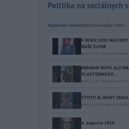
Politika na sociálnych 
Najnovšie videá
Najsledovanejšie videá
V ROKU 2015 NÁS KRIT
NAŠE SLOVÁ
dnes 17:35
|
Šutaj Eštok Matúš
NEMÁME ROPU, ALE MÁM
VLASTIZRADA‼️...
dnes 17:05
|
Jakab Július
|
950
‼️TOTO JE JASNÝ ODKAZ
dnes 16:20
|
Hnutie SLOVENS
6. augusta 2026