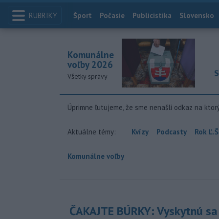
RUBRIKY
Index
Šport
Počasie
Publicistika
Slovensko
Komunálne
voľby 2026
S
Všetky správy
Úprimne ľutujeme, že sme nenašli odkaz na ktor
Aktuálne témy:
Kvízy
Podcasty
Rok Ľ.Š
Komunálne voľby
ČAKAJTE BÚRKY: Vyskytnú sa 