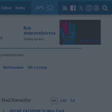
26
°C
 Odber
Knihy
Útulkovo
Magazín
News Now
Archív
TASR
Rok
dobrovoľníctva
ky
Všetky správy
y neexistovala
Referendum
MS v hokeji
Najčítanejšie
6h
24h
7d
ÚPLNÉ ZATMENIE SLNKA: Časť
1