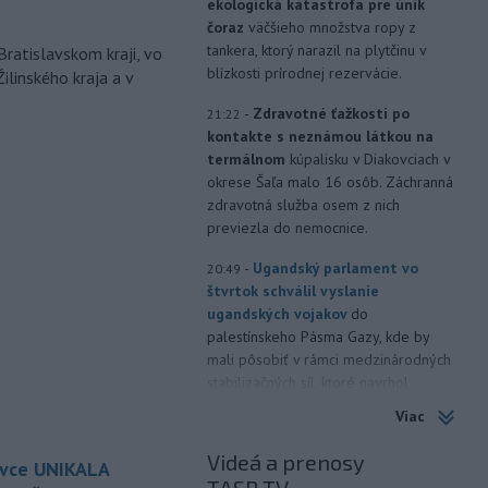
ekologická katastrofa pre únik
čoraz
väčšieho množstva ropy z
tankera, ktorý narazil na plytčinu v
Bratislavskom kraji, vo
blízkosti prírodnej rezervácie.
ilinského kraja a v
-
Zdravotné ťažkosti po
21:22
kontakte s neznámou látkou na
termálnom
kúpalisku v Diakovciach v
okrese Šaľa malo 16 osôb. Záchranná
zdravotná služba osem z nich
previezla do nemocnice.
-
Ugandský parlament vo
20:49
štvrtok schválil vyslanie
ugandských vojakov
do
palestínskeho Pásma Gazy, kde by
mali pôsobiť v rámci medzinárodných
stabilizačných síl, ktoré navrhol
americký prezident Donald Trump.
Viac
-
Anglická futbalová asociácia
20:07
Videá a prenosy
ovce UNIKALA
(FA) stiahla svoju podporu