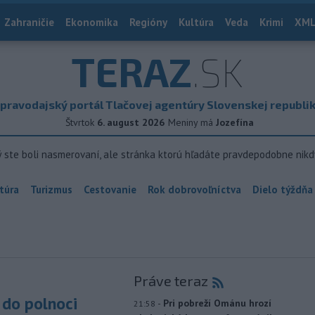
Zahraničie
Ekonomika
Regióny
Kultúra
Veda
Krimi
XML
TERAZ
.SK
pravodajský portál Tlačovej agentúry Slovenskej republi
Štvrtok
6. august 2026
Meniny má
Jozefína
ý ste boli nasmerovaní, ale stránka ktorú hľadáte pravdepodobne nikd
túra
Turizmus
Cestovanie
Rok dobrovoľníctva
Dielo týždňa
Práve teraz
do polnoci
-
Pri pobreží Ománu hrozí
21:58