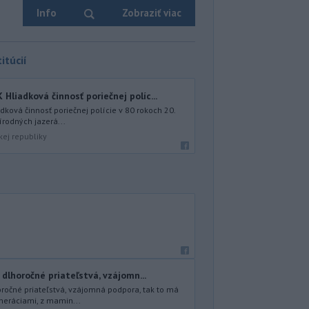
Info
Zobraziť viac
itúcií
iadková činnosť poriečnej políc...
ová činnosť poriečnej polície v 80 rokoch 20.
írodných jazerá...
kej republiky
 dlhoročné priateľstvá, vzájomn...
oročné priateľstvá, vzájomná podpora, tak to má
neráciami, z mamin...