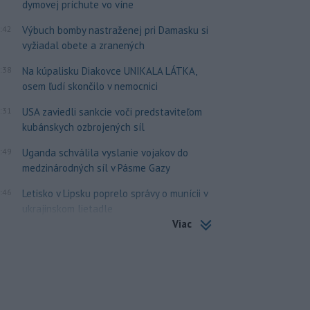
dymovej príchute vo víne
:42
Výbuch bomby nastraženej pri Damasku si
vyžiadal obete a zranených
:38
Na kúpalisku Diakovce UNIKALA LÁTKA,
osem ľudí skončilo v nemocnici
:31
USA zaviedli sankcie voči predstaviteľom
kubánskych ozbrojených síl
:49
Uganda schválila vyslanie vojakov do
medzinárodných síl v Pásme Gazy
:46
Letisko v Lipsku poprelo správy o munícii v
ukrajinskom lietadle
Viac