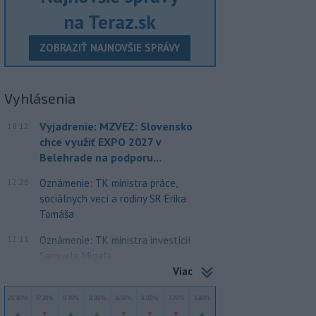
na Teraz.sk
ZOBRAZIŤ NAJNOVŠIE SPRÁVY
Vyhlásenia
Vyjadrenie: MZVEZ: Slovensko
18:12
chce využiť EXPO 2027 v
Belehrade na podporu...
12:26
Oznámenie: TK ministra práce,
sociálnych vecí a rodiny SR Erika
Tomáša
12:11
Oznámenie: TK ministra investícií
Samuela Migaľa
Viac