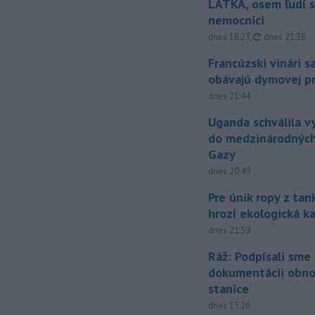
LÁTKA, osem ľudí s
nemocnici
aktualizovan
dnes 18:23
,
dnes 21:38
Francúzski vinári s
obávajú dymovej pr
dnes 21:44
Uganda schválila v
do medzinárodných
Gazy
dnes 20:49
Pre únik ropy z ta
hrozí ekologická k
dnes 21:59
Ráž: Podpísali sme
dokumentácii obno
stanice
dnes 15:26