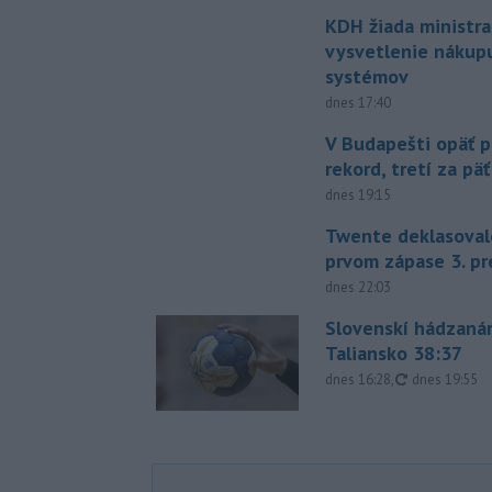
KDH žiada ministra
vysvetlenie nákup
systémov
dnes 17:40
V Budapešti opäť p
rekord, tretí za pä
dnes 19:15
Twente deklasoval
prvom zápase 3. pr
dnes 22:03
Slovenskí hádzanár
Taliansko 38:37
aktualizovan
dnes 16:28
,
dnes 19:55