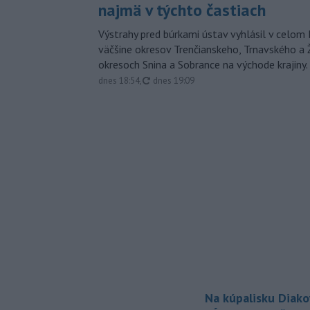
najmä v týchto častiach
Výstrahy pred búrkami ústav vyhlásil v celom 
väčšine okresov Trenčianskeho, Trnavského a Ž
okresoch Snina a Sobrance na východe krajiny.
aktualizované
dnes 18:54
,
dnes 19:09
Na kúpalisku Diak