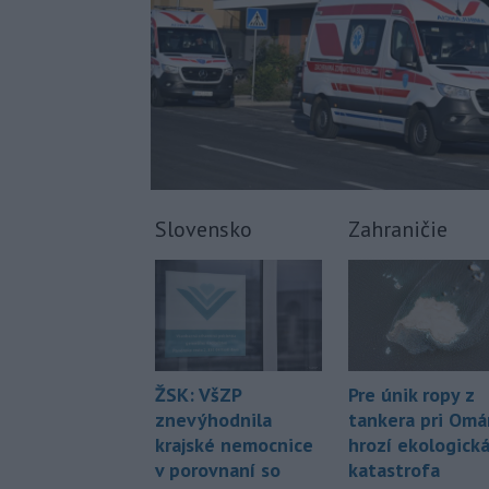
Slovensko
Zahraničie
Pre únik ropy z
ŽSK: VšZP
tankera pri Om
znevýhodnila
hrozí ekologick
krajské nemocnice
katastrofa
v porovnaní so