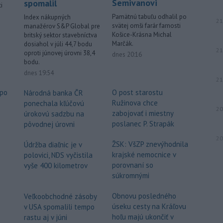
Semivanovi
spomalil
i
Pamätnú tabuľu odhalil po
Index nákupných
21
svätej omši farár farnosti
manažérov S&P Global pre
.
Košice-Krásna Michal
britský sektor stavebníctva
Marčák.
dosiahol v júli 44,7 bodu
21
oproti júnovej úrovni 38,4
dnes 20:16
bodu.
dnes 19:54
21
 po
O post starostu
Národná banka ČR
Ružinova chce
ponechala kľúčovú
20
o
zabojovať i miestny
úrokovú sadzbu na
poslanec P. Strapák
pôvodnej úrovni
20
ŽSK: VšZP znevýhodnila
Údržba diaľnic je v
krajské nemocnice v
polovici, NDS vyčistila
porovnaní so
vyše 400 kilometrov
súkromnými
e
Obnovu posledného
Veľkoobchodné zásoby
úseku cesty na Kráľovu
v USA spomalili tempo
hoľu majú ukončiť v
rastu aj v júni