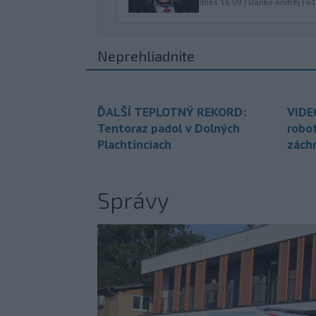
dnes 16:09
|
Danko Andrej
|
61
Neprehliadnite
ĎALŠÍ TEPLOTNÝ REKORD:
VIDE
Tentoraz padol v Dolných
robo
Plachtinciach
zách
Správy