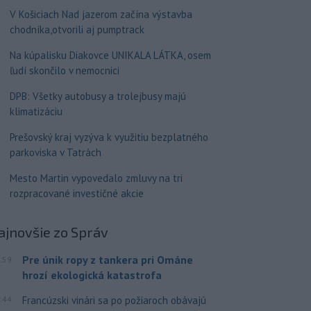
V Košiciach Nad jazerom začína výstavba
chodníka,otvorili aj pumptrack
Na kúpalisku Diakovce UNIKALA LÁTKA, osem
ľudí skončilo v nemocnici
DPB: Všetky autobusy a trolejbusy majú
klimatizáciu
Prešovský kraj vyzýva k využitiu bezplatného
parkoviska v Tatrách
Mesto Martin vypovedalo zmluvy na tri
rozpracované investičné akcie
ajnovšie
zo Správ
Pre únik ropy z tankera pri Ománe
:59
hrozí ekologická katastrofa
:44
Francúzski vinári sa po požiaroch obávajú