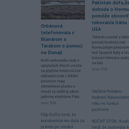
Pakistan dúfa,ž
dohoda o Horm
pomôže obnoviť
rokovania Iránu 
Orbánová
USA
telefonovala s
Teherán uzavrel a fakti
Blanárom a
prevzal kontrolu nad
Tarabom o pomoci
Hormuzským prielivom
na Dunaji
keď Spojené štáty a Izr
koncom februára zaúto
Kvôli nedostatku vody v
na Irán.
uplynulých dňoch uviazla
dnes 9:58
na plytčine hotelová loď,
nákladné lode s hlbším
ponorom majú
obmedzenú plavbu a
Väčšina Poliakov
musel sa znížiť aj výkon
jadrovej elektrárne Paks.
hodnotí Nawrockéh
roku vo funkcii
dnes 9:06
pozitívne
Filip Kuffa tvrdí, že
eurokomisia mu dala za
NOČNÝ ÚTOK: Rusk
pravdu pri zonácii
tvrdí, že zostrelilo 