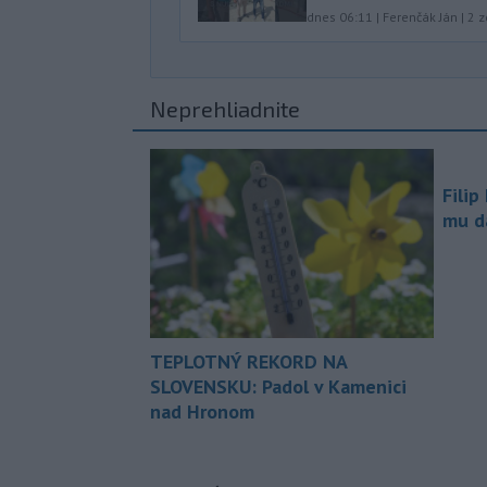
dnes 06:11
|
Ferenčák Ján
|
2
z
Neprehliadnite
Filip
mu da
TEPLOTNÝ REKORD NA
SLOVENSKU: Padol v Kamenici
nad Hronom