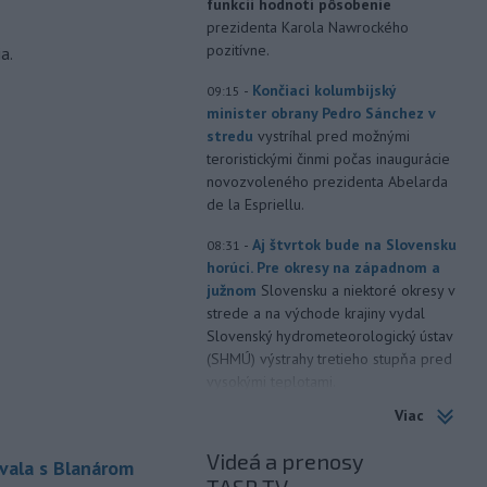
funkcii hodnotí pôsobenie
prezidenta Karola Nawrockého
pozitívne.
a.
-
Končiaci kolumbijský
09:15
minister obrany Pedro Sánchez v
stredu
vystríhal pred možnými
teroristickými činmi počas inaugurácie
novozvoleného prezidenta Abelarda
de la Espriellu.
-
Aj štvrtok bude na Slovensku
08:31
horúci. Pre okresy na západnom a
južnom
Slovensku a niektoré okresy v
strede a na východe krajiny vydal
Slovenský hydrometeorologický ústav
(SHMÚ) výstrahy tretieho stupňa pred
vysokými teplotami.
Viac
-
V roku 2025 okolo 16,5
07:18
percenta ľudí vo veku 16 rokov a
Videá a prenosy
vala s Blanárom
viac v
členských krajinách Európskej