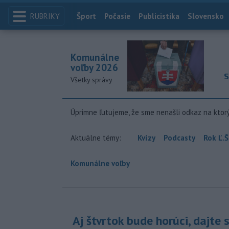
RUBRIKY
Index
Šport
Počasie
Publicistika
Slovensko
Komunálne
voľby 2026
S
Všetky správy
Úprimne ľutujeme, že sme nenašli odkaz na ktor
Aktuálne témy:
Kvízy
Podcasty
Rok Ľ.Š
Komunálne voľby
Aj štvrtok bude horúci, dajte 