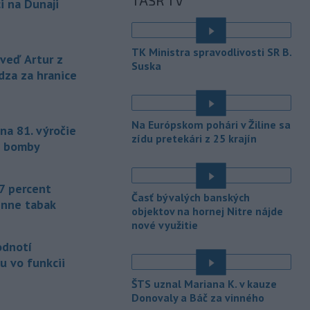
TASR TV
únie (EÚ) denne užívalo tabak a s ním
i na Dunaji
súvisiace výrobky.
-
Vedenie Medzinárodnej
06:47
TK Ministra spravodlivosti SR B.
futbalovej federácie (FIFA) sa
eď Artur z
Suska
ospravedlnilo v
súvislosti s
dza za hranice
kontroverzným plánom predať
podiely na budúcich ziskoch z
majstrovstiev sveta súkromným
Na Európskom pohári v Žiline sa
na 81. výročie
investorom. Na stretnutí v Rabate
zídu pretekári z 25 krajín
členovia FIFA plne podporili
j bomby
prezidenta Gianniho Infantina.
-
Americký štát Nové Mexiko v
06:06
7 percent
Časť bývalých banských
stredu zažaloval ministerstvo
enne tabak
objektov na hornej Nitre nájde
spravodlivosti USA a povereného
nové využitie
ministra Todda Blanchea. Tvrdí, že
federálne úrady mu bránia vo
odnotí
vyšetrovaní sexuálnych trestných činov
u vo funkcii
odsúdeného sexuálneho delikventa
ŠTS uznal Mariana K. v kauze
Jeffreyho Epsteina.
Donovaly a Báč za vinného