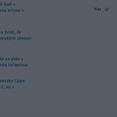
-
Štátny tajomník
22:44
6 ľudí v
ministerstva životného prostredia
Viac
nou krízou v
Filip Kuffa tvrdí,
že mu Európska
komisia (EK) dala za pravdu v
súvislosti s vládnou pripomienkou k
zonáciám národných parkov (NP) a
 tvrdí, že
naďalej je tak ohrozených 450
ajinských dronov
miliónov eur z plánu obnovy.
-
Nemecko v stredu začalo
21:25
vyšetrovanie po tom, ako sa v noci
la za plán s
v
blízkosti vzletovej a pristávacej
rila Infantina
dráhy na letisku Lipsko/Halle našiel
dron naložený výbušninami.
Gretzky Cupe
-
Slovensko pomáha Maďarsku
20:47
s vodou, pretože naši južní susedia
:2, sú v
zápasia s kritickou situáciou na Dunaji a
v hre je aj možné odstavenie jadrovej
elektrárne.
-
Litovská pohraničná stráž
20:17