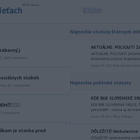
objavila ďalší podzemný tunel,
ktorý mal
slúžiť na nelegálne
sieťach
prevádzanie migrantov z Bieloruska
na územie tohto členského štátu
Európskej únie.
Najnovšie statusy štátnych inšt
-
Ruská dezinformačná
20:08
kampaň sa vo Francúzsku zamerala
AKTUÁLNE: POLICAJTI Z
zábavný,)
na ďalšieho
kandidáta, bývalého
AKTUÁLNE: POLICAJTI ZASAH
centristického premiéra Attala. Ako
KO
|
80
zobrazení
železničnej polície Krajského 
informovala agentúra AFP, odhalil ju
dnes 07:28
|
Polícia Slovens
vládny úrad Viginum a s „vysokou
ociálnych služieb
mierou istoty“ pripísal proruskej
Najnovšie politické statusy
dezinformačnej sieti s názvom
ita
|
62
zobrazení
Matrioška.
KDE BIJE SLOVENSKÉ SRDC
-
Na jednokoľajovom
20:02
⁉️🤷🏻‍♂️
KDE BIJE SLOVENSKÉ SRDCE, 
železničnom priecestí v Lozorne
presvedčil – doma aj za hran
3
zobrazení
došlo v stredu
podvečer k zrážke
dnes 07:43
|
Kéry Marián
nákladného vlaku s osobným
motorovým vozidlom.
žkam je stavba pred
DÔLEŽITÉ! Ambulantné so
DÔLEŽITÉ! Ambulantné sociá