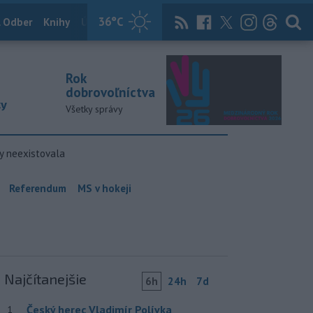
36
°C
 Odber
Knihy
Útulkovo
Magazín
News Now
Archív
TASR
Rok
dobrovoľníctva
ky
Všetky správy
y neexistovala
Referendum
MS v hokeji
Najčítanejšie
6h
24h
7d
Český herec Vladimír Polívka
1