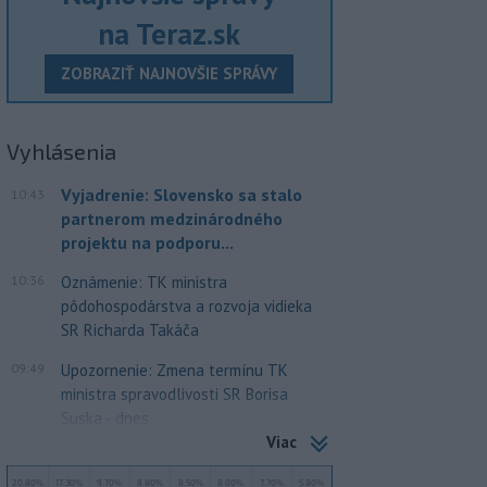
na Teraz.sk
ZOBRAZIŤ NAJNOVŠIE SPRÁVY
Vyhlásenia
Vyjadrenie: Slovensko sa stalo
10:43
partnerom medzinárodného
projektu na podporu...
10:36
Oznámenie: TK ministra
pôdohospodárstva a rozvoja vidieka
SR Richarda Takáča
09:49
Upozornenie: Zmena termínu TK
ministra spravodlivosti SR Borisa
Suska - dnes
Viac