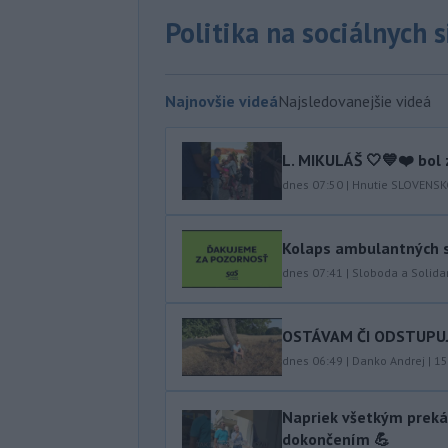
Politika na sociálnych 
Najnovšie videá
Najsledovanejšie videá
L. MIKULÁŠ 🤍💙❤️ bol 
dnes 07:50
|
Hnutie SLOVENS
Kolaps ambulantných s
dnes 07:41
|
Sloboda a Solidar
OSTÁVAM ČI ODSTUPUJEM
dnes 06:49
|
Danko Andrej
|
15
Napriek všetkým preká
dokončením 💪