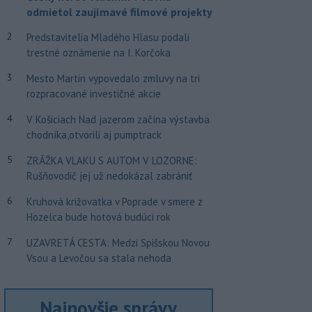
odmietol zaujímavé filmové projekty
2
Predstavitelia Mladého Hlasu podali
trestné oznámenie na I. Korčoka
3
Mesto Martin vypovedalo zmluvy na tri
rozpracované investičné akcie
4
V Košiciach Nad jazerom začína výstavba
chodníka,otvorili aj pumptrack
5
ZRÁŽKA VLAKU S AUTOM V LOZORNE:
Rušňovodič jej už nedokázal zabrániť
6
Kruhová križovatka v Poprade v smere z
Hozelca bude hotová budúci rok
7
UZAVRETÁ CESTA: Medzi Spišskou Novou
Vsou a Levočou sa stala nehoda
Najnovšie správy