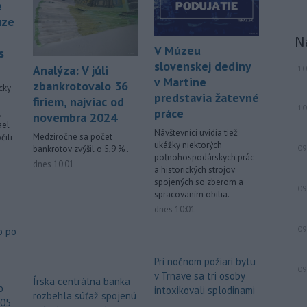
e
ostrova Szigetcsúcs na Dunaji v
uze
maďarskej obci
Kisoroszi našli v
N
koryte rieky bombu s hmotnosťou
V Múzeu
s
približne 500 kilogramov. Samospráva
slovenskej dediny
Analýza: V júli
10
to v stredu uviedla na svojej webovej
v Martine
zbankrotovalo 36
stránke, pričom neskôr napísala, že
cky
predstavia žatevné
pyrotechnici ju úspešne odstránili.
firiem, najviac od
10
práce
,
novembra 2024
-
Pri izraelskom útoku na juhu
ael
17:19
Návštevníci uvidia tiež
Medziročne sa počet
čili
Libanonu zahynul v stredu jeden
ukážky niektorých
09
bankrotov zvýšil o 5,9 % .
človek a
ďalších 11 utrpelo zranenia.
poľnohospodárskych prác
dnes 10:01
Izraelská armáda zároveň oznámila,
a historických strojov
spojených so zberom a
že v danej oblasti začala novú vlnu
09
spracovaním obilia.
leteckých útokov. Stalo sa tak v reakcii
dnes 10:01
na údajné porušenie prímeria zo
strany hnutia Hizballáh.
09
o po
Viac >
Pri nočnom požiari bytu
09
v Trnave sa tri osoby
Írska centrálna banka
o
intoxikovali splodinami
rozbehla súťaž spojenú
605