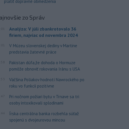
platiť dopravné obmedzenia
ajnovšie
zo Správ
Analýza: V júli zbankrotovalo 36
:01
firiem, najviac od novembra 2024
:01
V Múzeu slovenskej dediny v Martine
predstavia žatevné práce
:58
Pakistan dúfa,že dohoda o Hormuze
pomôže obnoviť rokovania Iránu s USA
:53
Väčšina Poliakov hodnotí Nawrockého po
roku vo funkcii pozitívne
:47
Pri nočnom požiari bytu v Trnave sa tri
osoby intoxikovali splodinami
:44
Írska centrálna banka rozbehla súťaž
spojenú s dvojeurovou mincou