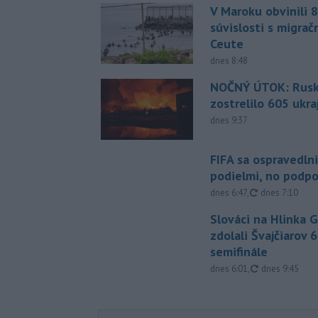
V Maroku obvinili 8
súvislosti s migrač
Ceute
dnes 8:48
NOČNÝ ÚTOK: Rusko
zostrelilo 605 ukr
dnes 9:37
FIFA sa ospravedlni
podielmi, no podpo
aktualizované
dnes 6:47
,
dnes 7:10
Slováci na Hlinka 
zdolali Švajčiarov 6
semifinále
aktualizované
dnes 6:01
,
dnes 9:45