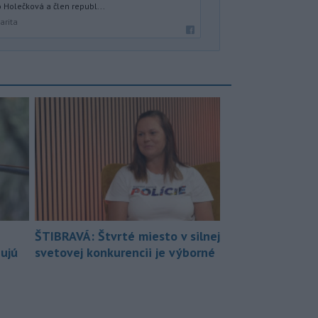
 Holečková a člen republ...
arita
ŠTIBRAVÁ: Štvrté miesto v silnej
bujú
svetovej konkurencii je výborné