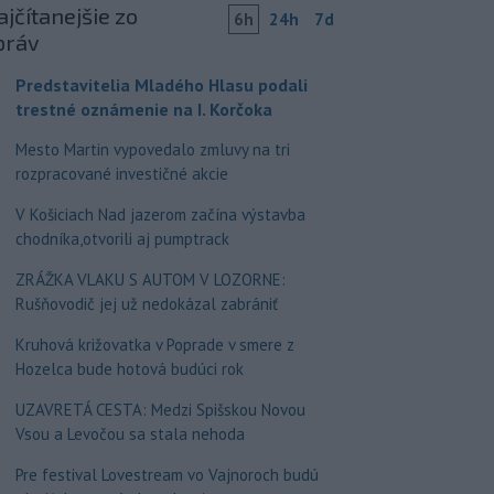
jčítanejšie zo
6h
24h
7d
práv
Predstavitelia Mladého Hlasu podali
trestné oznámenie na I. Korčoka
Mesto Martin vypovedalo zmluvy na tri
rozpracované investičné akcie
V Košiciach Nad jazerom začína výstavba
chodníka,otvorili aj pumptrack
ZRÁŽKA VLAKU S AUTOM V LOZORNE:
Rušňovodič jej už nedokázal zabrániť
Kruhová križovatka v Poprade v smere z
Hozelca bude hotová budúci rok
UZAVRETÁ CESTA: Medzi Spišskou Novou
Vsou a Levočou sa stala nehoda
Pre festival Lovestream vo Vajnoroch budú