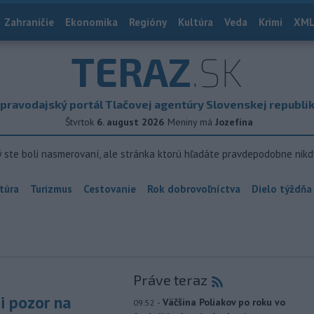
Zahraničie
Ekonomika
Regióny
Kultúra
Veda
Krimi
XML
TERAZ
.SK
pravodajský portál Tlačovej agentúry Slovenskej republi
Štvrtok
6. august 2026
Meniny má
Jozefína
ý ste boli nasmerovaní, ale stránka ktorú hľadáte pravdepodobne nikd
túra
Turizmus
Cestovanie
Rok dobrovoľníctva
Dielo týždňa
Práve teraz
si pozor na
-
Väčšina Poliakov po roku vo
09:52