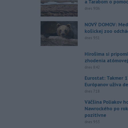
a Tarabom o pomoc
dnes 9:06
NOVÝ DOMOV: Medv
košickej zoo odchá
dnes 9:51
Hirošima si pripomí
zhodenia atómove
dnes 8:42
Eurostat: Takmer 1
Európanov užíva d
dnes 7:18
Väčšina Poliakov h
Nawrockého po rok
pozitívne
dnes 9:53