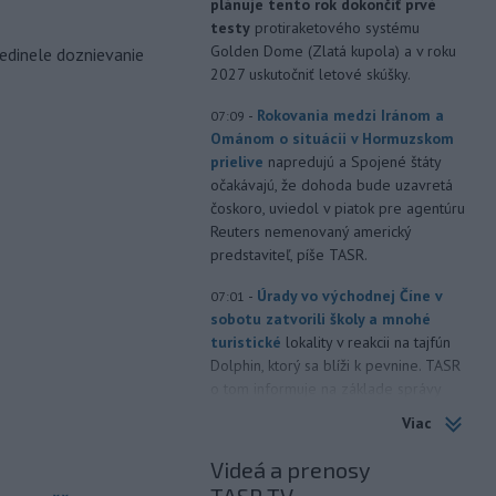
plánuje tento rok dokončiť prvé
testy
protiraketového systému
Golden Dome (Zlatá kupola) a v roku
edinele doznievanie
2027 uskutočniť letové skúšky.
-
Rokovania medzi Iránom a
07:09
Ománom o situácii v Hormuzskom
prielive
napredujú a Spojené štáty
očakávajú, že dohoda bude uzavretá
čoskoro, uviedol v piatok pre agentúru
Reuters nemenovaný americký
predstaviteľ, píše TASR.
-
Úrady vo východnej Číne v
07:01
sobotu zatvorili školy a mnohé
turistické
lokality v reakcii na tajfún
Dolphin, ktorý sa blíži k pevnine. TASR
o tom informuje na základe správy
agentúry AP.
Viac
-
Taliansky tenista Matteo
21:30
Videá a prenosy
Arnaldi vypadol na turnaji ATP