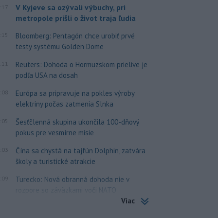
V Kyjeve sa ozývali výbuchy, pri
:17
metropole prišli o život traja ľudia
:15
Bloomberg: Pentagón chce urobiť prvé
testy systému Golden Dome
:11
Reuters: Dohoda o Hormuzskom prielive je
podľa USA na dosah
:08
Európa sa pripravuje na pokles výroby
elektriny počas zatmenia Slnka
:05
Šesťčlenná skupina ukončila 100-dňový
pokus pre vesmírne misie
:03
Čína sa chystá na tajfún Dolphin, zatvára
školy a turistické atrakcie
:09
Turecko: Nová obranná dohoda nie v
rozpore so záväzkami voči NATO
Viac