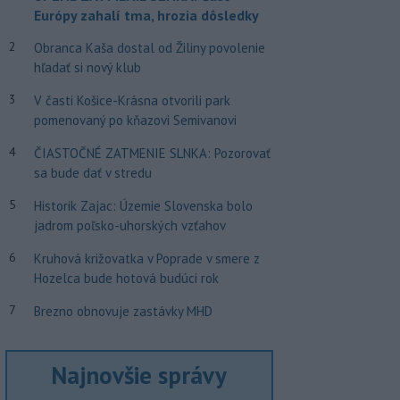
Európy zahalí tma, hrozia dôsledky
2
Obranca Kaša dostal od Žiliny povolenie
hľadať si nový klub
3
V časti Košice-Krásna otvorili park
pomenovaný po kňazovi Semivanovi
4
ČIASTOČNÉ ZATMENIE SLNKA: Pozorovať
sa bude dať v stredu
5
Historik Zajac: Územie Slovenska bolo
jadrom poľsko-uhorských vzťahov
6
Kruhová križovatka v Poprade v smere z
Hozelca bude hotová budúci rok
7
Brezno obnovuje zastávky MHD
Najnovšie správy