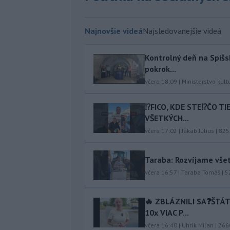
Najnovšie videá
Najsledovanejšie videá
Kontrolný deň na Spišs
pokrok...
včera 18:09
|
Ministerstvo kult
⁉️FICO, KDE STE⁉️ČO T
VŠETKÝCH...
včera 17:02
|
Jakab Július
|
825
Taraba: Rozvíjame vše
včera 16:57
|
Taraba Tomáš
|
5
🔥 ZBLÁZNILI SA❓️ŠTÁ
10x VIAC P...
včera 16:40
|
Uhrík Milan
|
266