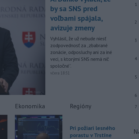
-
Pre pretrvávajúce sucho,
11:03
1
by sa SNS pred
horúčavy a nedostatok pitnej vody
boli do odvolania vyhlásené
voľbami spájala,
mimoriadne situácie v obciach Nižný
2
avizuje zmeny
Čaj a Vyšný Čaj v okrese Košice-okolie.
Vyhlásil, že už nebude niesť
-
Od piatku do nedele (9. 8.)
10:59
3
zodpovednosť za „zbabrané
do ukončenia premávky bude z
zonácie, odposluchy ani za iné
dôvodu
hudobného festivalu
veci, s ktorými SNS nemá nič
4
Lovestream na starom letisku v
bratislavských Vajnoroch upravená
spoločné“.
organizácia MHD v oblasti Vajnôr.
včera 18:51
5
Viac >
6
Ekonomika
Regióny
7
Pri požiari lesného
N
porastu v Trstíne