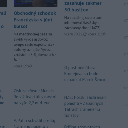
zasahuje takmer
07
50 hasičov
ali
Obchodný schodok
Na sociálnej sieti o tom
Francúzska v júni
07
informoval Hasičský a
 o
klesol
záchranný zbor (HaZZ).
aktualizované
včera 20:21
,
včera 21:05
Na medziročnej báze sa
07
zvýšili vývoz aj dovoz,
tempo rastu exportu však
bolo výraznejšie. Vývoz
07
vzrástol o 8 %, dovoz o 6,4
%.
včera 19:40
O post primátora
07
Bardejova sa bude
uchádzať Marek Šimco
07
ón
Zisk zaisťovne Munich
ty
Re v 2. kvartáli vzrástol
HZS: Horskí záchranári
me
na vyše 2,2 mld. eur
pomohli v Západných
22
Tatrách zranenému
turistovi
V. Putin schválil predaj
 je
štátneho podielu v
Príčina zdravotných