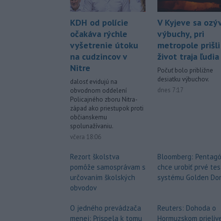
KDH od polície
V Kyjeve sa ozýv
očakáva rýchle
výbuchy, pri
vyšetrenie útoku
metropole prišli
na cudzincov v
život traja ľudia
Nitre
Počuť bolo približne
desiatku výbuchov.
dalosť evidujú na
dnes 7:17
obvodnom oddelení
Policajného zboru Nitra-
západ ako priestupok proti
občianskemu
spolunažívaniu.
včera 18:06
Rezort školstva
Bloomberg: Pentag
pomôže samosprávam s
chce urobiť prvé tes
určovaním školských
systému Golden Do
obvodov
O jedného prevádzača
Reuters: Dohoda o
menej: Prispela k tomu
Hormuzskom prielive