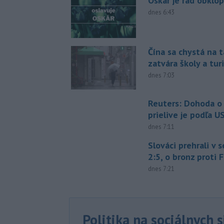
Oskár je rád obklo
dnes 6:43
Čína sa chystá na t
zatvára školy a tur
dnes 7:03
Reuters: Dohoda 
prielive je podľa 
dnes 7:11
Slováci prehrali v 
2:5, o bronz proti 
dnes 7:21
Politika na sociálnych 