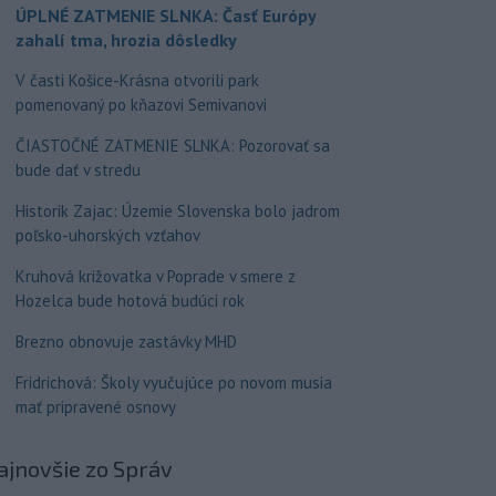
ÚPLNÉ ZATMENIE SLNKA: Časť Európy
zahalí tma, hrozia dôsledky
V časti Košice-Krásna otvorili park
pomenovaný po kňazovi Semivanovi
ČIASTOČNÉ ZATMENIE SLNKA: Pozorovať sa
bude dať v stredu
Historik Zajac: Územie Slovenska bolo jadrom
poľsko-uhorských vzťahov
Kruhová križovatka v Poprade v smere z
Hozelca bude hotová budúci rok
Brezno obnovuje zastávky MHD
Fridrichová: Školy vyučujúce po novom musia
mať pripravené osnovy
ajnovšie
zo Správ