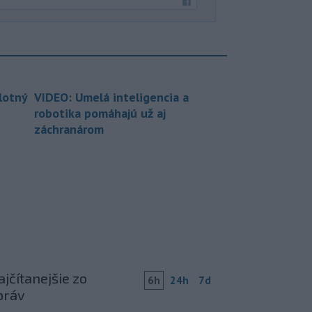
lotný
VIDEO: Umelá inteligencia a
robotika pomáhajú už aj
záchranárom
jčítanejšie zo
6h
24h
7d
práv