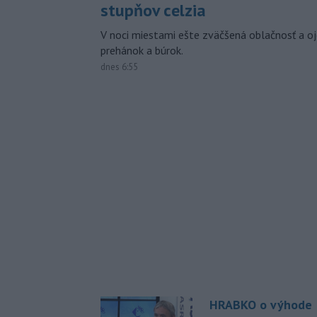
stupňov celzia
V noci miestami ešte zväčšená oblačnosť a oj
prehánok a búrok.
dnes 6:55
HRABKO o výhode