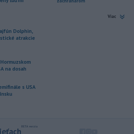
pený ľuďmi
záchranárom
-
Piatkový požiar v
15:21
Viac
bratislavskej rafinérii Slovnaft je
pod kontrolou.
Príčina jeho vzniku
bude predmetom vyšetrovania. Pre
ajfún Dolphin,
TASR to potvrdil hovorca rafinérie
istické atrakcie
Anton Molnár.
-
Ministerstvo kultúry (MK) SR
15:17
upraví verziu opatrenia o
o Hormuzskom
podrobnostiach poskytovania dotácií v
USA na dosah
pôsobnosti rezortu.
-
V bratislavskej rafinérii
14:17
semifinále s USA
Slovnaft horí uskladnený ropný
Fínsku
produkt.
TASR o tom informovala
rafinéria s tým, že obyvateľom nehrozí
nebezpečenstvo.
-
Jedným zo zdravotných rizík
13:50
na festivale môže byť vyššia
sieťach
úroveň
hluku. Je preto dobré držať sa