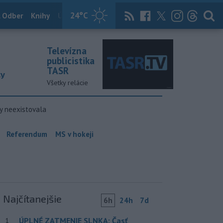
24
°C
 Odber
Knihy
Útulkovo
Magazín
News Now
Archív
TASR
Televízna
publicistika
TASR
ky
Všetky relácie
y neexistovala
Referendum
MS v hokeji
Najčítanejšie
6h
24h
7d
ÚPLNÉ ZATMENIE SLNKA: Časť
1