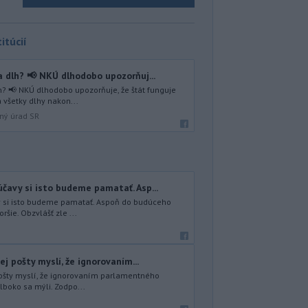
itúcií
 dlh? 📢 NKÚ dlhodobo upozorňuj...
? 📢 NKÚ dlhodobo upozorňuje, že štát funguje
 všetky dlhy nakon...
lný úrad SR
čavy si isto budeme pamatať. Asp...
y si isto budeme pamatať. Aspoň do budúceho
ršie. Obzvlášť zle ...
ej pošty myslí, že ignorovaním...
 pošty myslí, že ignorovaním parlamentného
lboko sa mýli. Zodpo...