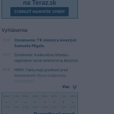
na Teraz.sk
ZOBRAZIŤ NAJNOVŠIE SPRÁVY
Vyhlásenia
Oznámenie: TK ministra investícií
17:32
Samuela Migaľa
17:17
Oznámenie: Kurikurálna reforma -
regionálne turné ministerstva školstva
15:09
MIRRI: Fakty majú prednosť pred
domnienkami. Výzvu realizovala
samostatná...
Viac