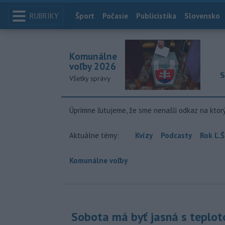
RUBRIKY
Index
Šport
Počasie
Publicistika
Slovensko
Komunálne
voľby 2026
S
Všetky správy
Úprimne ľutujeme, že sme nenašli odkaz na ktor
Aktuálne témy:
Kvízy
Podcasty
Rok Ľ.Š
Komunálne voľby
Sobota má byť jasná s teplot