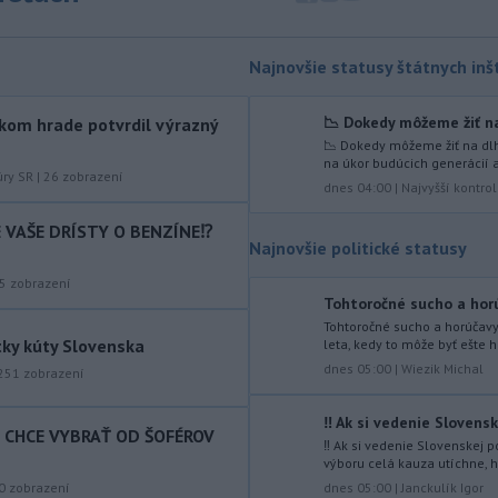
ďalej od reproduktorov, používať
chrániče sluchu či dodržiavať
prestávky.
Najnovšie statusy štátnych inšt
-
Podporu kandidatúre
12:49
📉 Dokedy môžeme žiť na
kom hrade potvrdil výrazný
Slovenskej republiky na nestále
📉 Dokedy môžeme žiť na dlh
členstvo
v Bezpečnostnej rade
na úkor budúcich generácií a
Organizácie Spojených národov (OSN)
úry SR
|
26
zobrazení
dnes 04:00
|
Najvyšší kontro
na roky 2028 až 2029 písomne
vyjadrilo už 123 zo 193 členských
IE VAŠE DRÍSTY O BENZÍNE⁉️
štátov OSN.
Najnovšie politické statusy
-
Násilie páchané pre rasovú
5
zobrazení
12:31
Tohtoročné sucho a horú
nenávisť alebo pre príslušnosť k
Tohtoročné sucho a horúčav
inému národu treba odsúdiť v zárodku.
tky kúty Slovenska
leta, kedy to môže byť ešte ho
Na sociálnej sieti to v reakcii na útok
dnes 05:00
|
Wiezik Michal
251
zobrazení
cudzincov v Nitre uviedol prezident
SR Peter Pellegrini.
‼️ Ak si vedenie Slovensk
T CHCE VYBRAŤ OD ŠOFÉROV
-
Maďarské Národné
12:26
‼️ Ak si vedenie Slovenskej
zhromaždenie môže v utorok 11.
výboru celá kauza utíchne, h
augusta
rozhodnúť o novom
dnes 05:00
|
Janckulík Igor
0
zobrazení