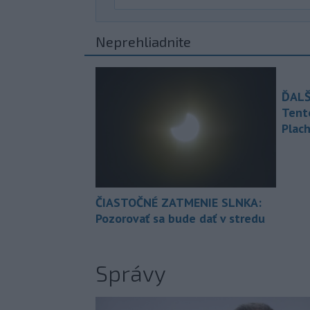
Neprehliadnite
ĎALŠ
Tent
Plach
ČIASTOČNÉ ZATMENIE SLNKA:
Pozorovať sa bude dať v stredu
Správy