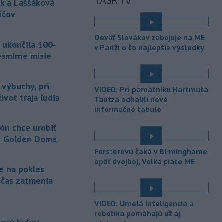
TASR TV
Masters 1000
v Montreale už v 3.
k a Laššáková
kole dvojhry.
ičov
-
Pri požiari lesného porastu v
20:18
Deväť Slovákov zabojuje na ME
Trstíne v okrese Trnava zasahuje
 ukončila 100-
v Paríži o čo najlepšie výsledky
takmer 50 hasičov.
esmírne misie
-
Vláda Konžskej
20:01
demokratickej republiky (KDR) v
 výbuchy, pri
VIDEO: Pri pamätníku Hartmuta
piatok oznámila,
že preverí, či sa v
ivot traja ľudia
Tautza odhalili nové
zásielkach oxidu kobaltnatého
informačné tabule
vyvážaných do Číny nachádza urán.
ón chce urobiť
-
Senát Spojených štátov v
19:49
u Golden Dome
piatok schválil návrh zákona o
sankciách zameraný na príjmy Ruska z
Forsterovú čaká v Birminghame
energetického sektora.
opäť dvojboj, Volka piate ME
je na pokles
-
Slovenská polícia prispela k
očas zatmenia
16:08
objasneniu prípadu prevádzačstva,
ktorý sa podarilo ukončiť
VIDEO: Umelá inteligencia a
právoplatným odsúdením páchateľa v
robotika pomáhajú už aj
Maďarsku.