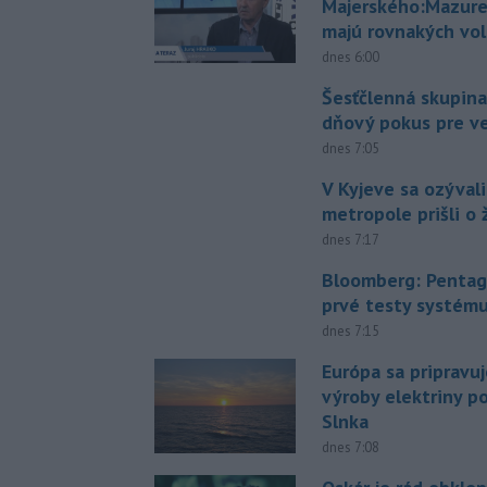
Majerského:Mazure
majú rovnakých vol
dnes 6:00
Šesťčlenná skupina
dňový pokus pre v
dnes 7:05
V Kyjeve sa ozývali
metropole prišli o ž
dnes 7:17
Bloomberg: Pentag
prvé testy systém
dnes 7:15
Európa sa pripravu
výroby elektriny p
Slnka
dnes 7:08