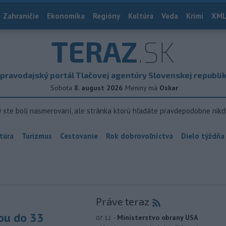
Zahraničie
Ekonomika
Regióny
Kultúra
Veda
Krimi
XML
TERAZ
.SK
pravodajský portál Tlačovej agentúry Slovenskej republi
Sobota
8. august 2026
Meniny má
Oskar
ý ste boli nasmerovaní, ale stránka ktorú hľadáte pravdepodobne nikd
túra
Turizmus
Cestovanie
Rok dobrovoľníctva
Dielo týždňa
Práve teraz
ou do 33
-
Ministerstvo obrany USA
07:12