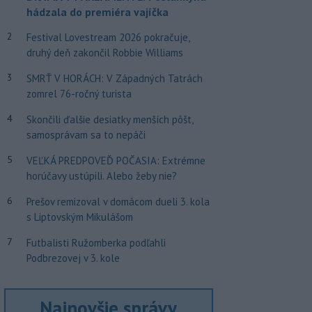
hádzala do premiéra vajíčka
2
Festival Lovestream 2026 pokračuje,
druhý deň zakončil Robbie Williams
3
SMRŤ V HORÁCH: V Západných Tatrách
zomrel 76-ročný turista
4
Skončili ďalšie desiatky menších pôšt,
samosprávam sa to nepáči
5
VEĽKÁ PREDPOVEĎ POČASIA: Extrémne
horúčavy ustúpili. Alebo žeby nie?
6
Prešov remizoval v domácom dueli 3. kola
s Liptovským Mikulášom
7
Futbalisti Ružomberka podľahli
Podbrezovej v 3. kole
Najnovšie správy