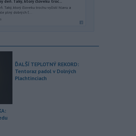
 deň. Taký, ktorý človeku troc...
. Taký, ktorý človeku trochu vyčistí hlavu a
le plný dobrých ľ...
a
ĎALŠÍ TEPLOTNÝ REKORD:
Tentoraz padol v Dolných
Plachtinciach
KA:
redu