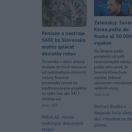
Zelenskyj: Seve
Kórea pošle do
Peniaze z nástroja
Ruska až 50.000
SAFE by Slovensko
vojakov
mohlo splácať
Na Ukrajine podľa
desiatky rokov
prezidenta už našli
Slovensko v rámci zmluvy
severokórejské rakety a
dostane do troch mesiacov
podľa neho jasné, že
od nadobudnutia účinnosti
Severná Kórea bude
zmluvy finančné
naďalej získavať
prostriedky určené na
skúsenosti s moderný
predfinancovanie projektov
vedením vojny.
vo výške viac ako 347,5
dnes 8:46
milióna eur.
dnes 9:03
Venhart:Bomba v
Nagasaki bola silnej
PREHĽAD: Hostia
ako v Hirošime,no m
nedeľných diskusných
účinná
relácií