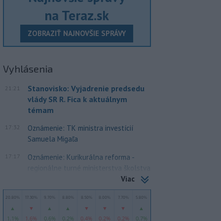
na Teraz.sk
ZOBRAZIŤ NAJNOVŠIE SPRÁVY
Vyhlásenia
Stanovisko: Vyjadrenie predsedu
21:21
vlády SR R. Fica k aktuálnym
témam
17:32
Oznámenie: TK ministra investícií
Samuela Migaľa
17:17
Oznámenie: Kurikurálna reforma -
regionálne turné ministerstva školstva
Viac