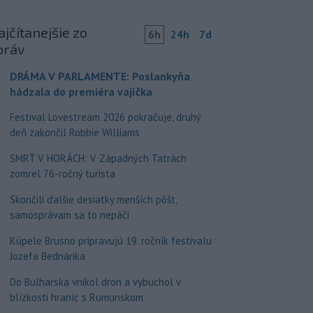
jčítanejšie zo
6h
24h
7d
práv
DRÁMA V PARLAMENTE: Poslankyňa
hádzala do premiéra vajíčka
Festival Lovestream 2026 pokračuje, druhý
deň zakončil Robbie Williams
SMRŤ V HORÁCH: V Západných Tatrách
zomrel 76-ročný turista
Skončili ďalšie desiatky menších pôšt,
samosprávam sa to nepáči
Kúpele Brusno pripravujú 19. ročník festivalu
Jozefa Bednárika
Do Bulharska vnikol dron a vybuchol v
blízkosti hraníc s Rumunskom