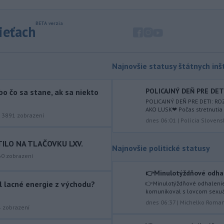
Slovenska.
-
Prevádzka na
21:34
sieťach
medzinárodnom letisku Catania–
Fontanarossa
na talianskej Sicílii
bola v sobotu neskoro popoludní opäť
obnovená. Pozastavenie príletov
Najnovšie statusy štátnych inšt
vyvolala erupcia sopky Etna, píše
TASR podľa agentúry AFP.
POLICAJNÝ DEŇ PRE DETI
bo čo sa stane, ak sa niekto
POLICAJNÝ DEŇ PRE DETI: R
-
Spojené štáty obvinili Čínu z
20:38
AKO LUSK❤ Počas stretnutia s
destabilizujúcich aktivít
v blízkosti
|
3891
zobrazení
dnes 06:01
|
Polícia Slovens
spornej plytčiny Scarborough Shoal v
Juhočínskom mori.
TILO NA TLAČOVKU LXV.
Najnovšie politické statusy
-
Požiar lesného porastu vo
20:24
60
zobrazení
Vojenskom obvode (VO) Záhorie
👉Minulotýždňové odhale
neďaleko
Senice sa v sobotu
ol lacné energie z východu?
👉Minulotýždňové odhalenie
podvečer podarilo dostať pod
komunikoval s lovcom sexuál
kontrolu.
dnes 06:37
|
Michelko Roma
4
zobrazení
-
Kosovský parlament musel
20:15