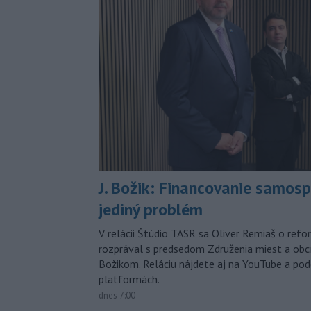
J. Božik: Financovanie samospr
jediný problém
V relácii Štúdio TASR sa Oliver Remiaš o ref
rozprával s predsedom Združenia miest a ob
Božikom. Reláciu nájdete aj na YouTube a po
platformách.
dnes 7:00