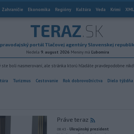
Zahraničie
Ekonomika
Regióny
Kultúra
Veda
Krimi
XML
TERAZ
.SK
pravodajský portál Tlačovej agentúry Slovenskej republi
Nedela
9. august 2026
Meniny má
Ľubomíra
ý ste boli nasmerovaní, ale stránka ktorú hľadáte pravdepodobne nikd
túra
Turizmus
Cestovanie
Rok dobrovoľníctva
Dielo týždňa
Práve teraz
-
Ukrajinský prezident
08:43