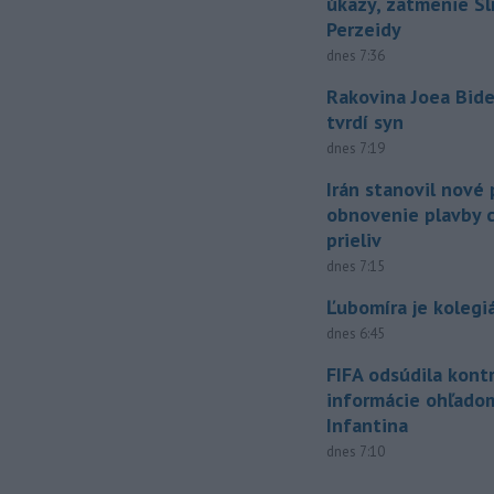
úkazy, zatmenie Sl
Perzeidy
dnes 7:36
Rakovina Joea Bide
tvrdí syn
dnes 7:19
Irán stanovil nové
obnovenie plavby 
prieliv
dnes 7:15
Ľubomíra je kolegi
dnes 6:45
FIFA odsúdila kont
informácie ohľado
Infantina
dnes 7:10