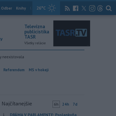
26
°C
 Odber
Knihy
Útulkovo
Magazín
News Now
Archív
TASR
Televízna
publicistika
TASR
ky
Všetky relácie
y neexistovala
Referendum
MS v hokeji
Najčítanejšie
6h
24h
7d
DRÁMA V PARLAMENTE: Poslankyňa
1