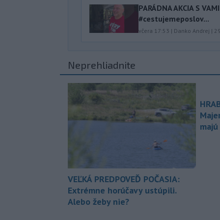
PARÁDNA AKCIA S VAM
#cestujemeposlov...
včera 17:53
|
Danko Andrej
|
2
Neprehliadnite
HRAB
Maje
majú
VEĽKÁ PREDPOVEĎ POČASIA:
Extrémne horúčavy ustúpili.
Alebo žeby nie?