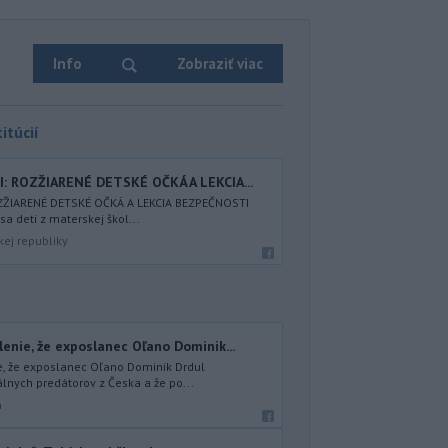
Info
Zobraziť viac
itúcií
: ROZŽIARENÉ DETSKÉ OČKÁ A LEKCIA...
OZŽIARENÉ DETSKÉ OČKÁ A LEKCIA BEZPEČNOSTI
a deti z materskej škol...
kej republiky
nie, že exposlanec Oľano Dominik...
, že exposlanec Oľano Dominik Drdul
nych predátorov z Česka a že po...
n