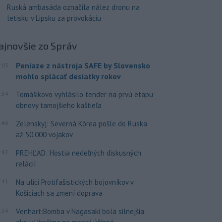
Ruská ambasáda označila nález dronu na
letisku v Lipsku za provokáciu
ajnovšie
zo Správ
Peniaze z nástroja SAFE by Slovensko
:03
mohlo splácať desiatky rokov
:54
Tomášikovo vyhlásilo tender na prvú etapu
obnovy tamojšieho kaštieľa
:46
Zelenskyj: Severná Kórea pošle do Ruska
až 50.000 vojakov
:42
PREHĽAD: Hostia nedeľných diskusných
relácií
:41
Na ulici Protifašistických bojovníkov v
Košiciach sa zmení doprava
:24
Venhart:Bomba v Nagasaki bola silnejšia