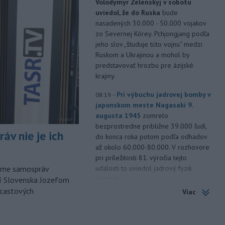
Volodymyr Zelenskyj v sobotu
uviedol, že do Ruska
bude
nasadených 30.000 - 50.000 vojakov
zo Severnej Kórey. Pchjongjang podľa
jeho slov „študuje túto vojnu“ medzi
Ruskom a Ukrajinou a mohol by
predstavovať hrozbu pre ázijské
krajiny.
-
Pri výbuchu jadrovej bomby v
08:19
japonskom meste Nagasaki 9.
augusta 1945
zomrelo
bezprostredne približne 39.000 ľudí,
áv nie je ich
do konca roka potom podľa odhadov
až okolo 60.000-80.000. V rozhovore
pri príležitosti 81. výročia tejto
udalosti to uviedol jadrový fyzik
orme samospráv
Venhart.
cí Slovenska Jozefom
dcastových
Viac
-
Americký Imigračný a colný
07:52
úrad (ICE) do konca augusta
dokončí
zavádzanie kamier pre