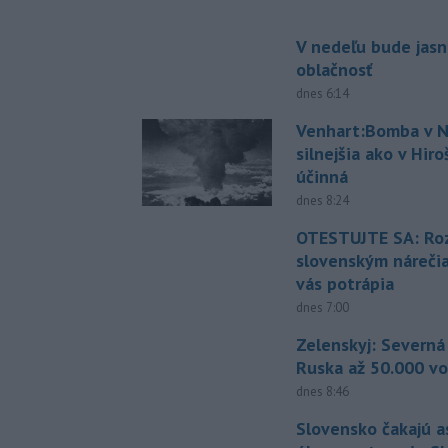
V nedeľu bude jasn
oblačnosť
dnes 6:14
Venhart:Bomba v N
silnejšia ako v Hir
účinná
dnes 8:24
OTESTUJTE SA: Ro
slovenským náreči
vás potrápia
dnes 7:00
Zelenskyj: Severná
Ruska až 50.000 vo
dnes 8:46
Slovensko čakajú 