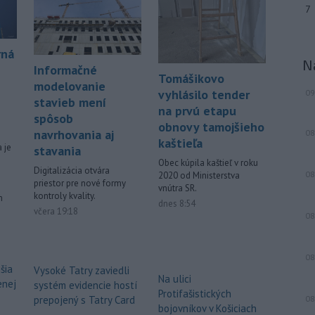
7
Oblastného strediska Horskej
záchrannej
služby (HZS) Malá Fatra
zasahovali za Kamenným závozom. Po
rná
páde sa tam zranila 25-ročná
N
Informačné
cyklistka.
Tomášikovo
modelovanie
vyhlásilo tender
09
Viac >
stavieb mení
na prvú etapu
spôsob
obnovy tamojšieho
navrhovania aj
08
kaštieľa
 je
stavania
Obec kúpila kaštieľ v roku
Digitalizácia otvára
08
2020 od Ministerstva
priestor pre nové formy
vnútra SR.
kontroly kvality.
m
dnes 8:54
včera 19:18
08
08
šia
Vysoké Tatry zaviedli
Na ulici
enej
systém evidencie hostí
Protifašistických
prepojený s Tatry Card
08
bojovníkov v Košiciach