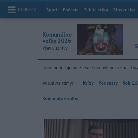
RUBRIKY
Index
Šport
Počasie
Publicistika
Slovensko
Komunálne
voľby 2026
S
Všetky správy
Úprimne ľutujeme, že sme nenašli odkaz na ktor
Aktuálne témy:
Kvízy
Podcasty
Rok Ľ.Š
Komunálne voľby