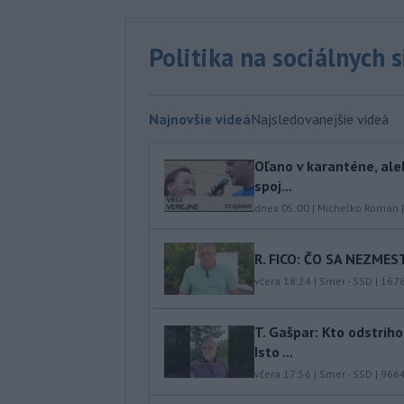
Politika na sociálnych 
Najnovšie videá
Najsledovanejšie videá
Oľano v karanténe, ale
spoj...
dnes 05:00
|
Michelko Roman
R. FICO: ČO SA NEZMES
včera 18:24
|
Smer - SSD
|
167
T. Gašpar: Kto odstrih
Isto ...
včera 17:56
|
Smer - SSD
|
966