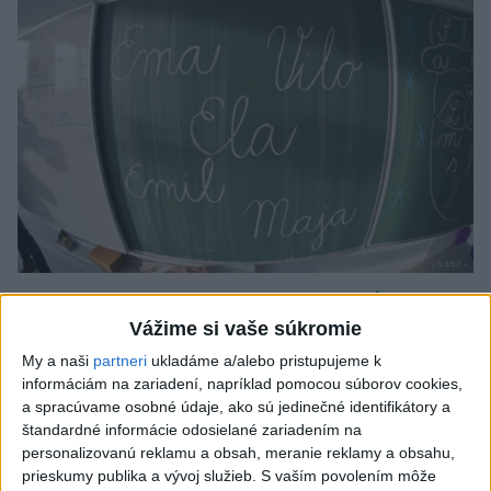
Od septembra sa AI gramotnosť stane
súčasťou vzdelávania na ZŠ
Vážime si vaše súkromie
My a naši
partneri
ukladáme a/alebo pristupujeme k
Žiaci sa budú podľa ministerstva učiť rozumieť tomu, ako AI
informáciám na zariadení, napríklad pomocou súborov cookies,
funguje, kde sú jej limity, aj to, ako si budovať zdravý vzťah k
a spracúvame osobné údaje, ako sú jedinečné identifikátory a
technológiám.
štandardné informácie odosielané zariadením na
dnes 10:53
personalizovanú reklamu a obsah, meranie reklamy a obsahu,
prieskumy publika a vývoj služieb.
S vaším povolením môže