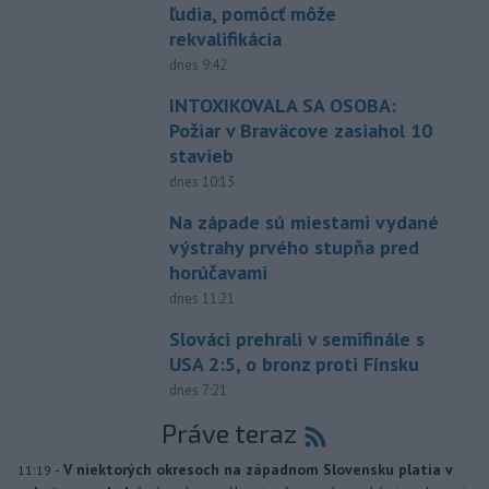
ľudia, pomôcť môže
rekvalifikácia
dnes 9:42
INTOXIKOVALA SA OSOBA:
Požiar v Braväcove zasiahol 10
stavieb
dnes 10:13
Na západe sú miestami vydané
výstrahy prvého stupňa pred
horúčavami
dnes 11:21
Slováci prehrali v semifinále s
USA 2:5, o bronz proti Fínsku
dnes 7:21
Práve teraz
-
V niektorých okresoch na západnom Slovensku platia v
11:19