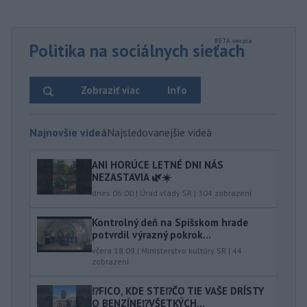
Politika na sociálnych sieťach
Zobraziť viac
Info
Najnovšie videá
Najsledovanejšie videá
ANI HORÚCE LETNÉ DNI NÁS
NEZASTAVIA 🌿☀️
dnes 06:00
|
Úrad vlády SR
|
304
zobrazení
Kontrolný deň na Spišskom hrade
potvrdil výrazný pokrok...
včera 18:09
|
Ministerstvo kultúry SR
|
44
zobrazení
⁉️FICO, KDE STE⁉️ČO TIE VAŠE DRÍSTY
O BENZÍNE⁉️VŠETKÝCH...