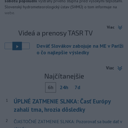
sobotu popoludní
výstrahy prvého stupňa pred vysokými teplotami.
Slovenský hydrometeorologický ústav (SHMÚ) o tom informuje na
webe.
Viac
Videá a prenosy TASR TV
Deväť Slovákov zabojuje na ME v Paríži
o čo najlepšie výsledky
Viac
Najčítanejšie
6h
24h
7d
ÚPLNÉ ZATMENIE SLNKA: Časť Európy
1
zahalí tma, hrozia dôsledky
2
ČIASTOČNÉ ZATMENIE SLNKA: Pozorovať sa bude dať v