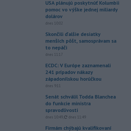
USA plánujú poskytnúť Kolumbii
pomoc vo výške jednej miliardy
dolárov
dnes 10:02
Skončili ďalšie desiatky
menších pôšt, samosprávam sa
to nepáči
dnes 11:17
ECDC: V Európe zaznamenali
241 prípadov nákazy
západonílskou horúčkou
dnes 9:11
Senát schválil Todda Blanchea
do funkcie ministra
spravodlivosti
aktualizované
dnes 10:49
,
dnes 11:49
Firmám chýbajú kvalifikovaní