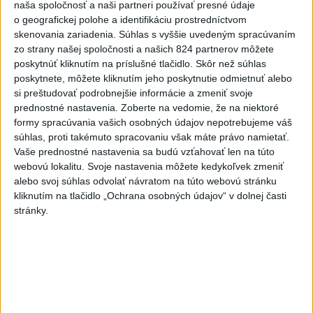
Slovensko
naša spoločnosť a naši partneri používať presné údaje
o geografickej polohe a identifikáciu prostredníctvom
Dielo týždňa SNG: Za(k)liate peniaze
skenovania zariadenia. Súhlas s vyššie uvedeným spracúvaním
- liatie od Miloša Boďu
zo strany našej spoločnosti a našich 824 partnerov môžete
poskytnúť kliknutím na príslušné tlačidlo. Skôr než súhlas
dnes 10:18
poskytnete, môžete kliknutím jeho poskytnutie odmietnuť alebo
si preštudovať podrobnejšie informácie a zmeniť svoje
prednostné nastavenia.
Zoberte na vedomie, že na niektoré
formy spracúvania vašich osobných údajov nepotrebujeme váš
Klimatológ: Zeleň môže významným spôsobom
súhlas, proti takémuto spracovaniu však máte právo namietať.
ovplyvňovať klímu miest
Vaše prednostné nastavenia sa budú vzťahovať len na túto
webovú lokalitu. Svoje nastavenia môžete kedykoľvek zmeniť
Pamiatkári: Projekty obnovy sa môžu uchádzať o ocenenie
alebo svoj súhlas odvolať návratom na túto webovú stránku
Europa Nostra
kliknutím na tlačidlo „Ochrana osobných údajov“ v dolnej časti
stránky.
A. Danko vylúčil, že by sa SNS pred voľbami spájala, avizuje
zmeny
Zahraničie
Senát schválil Todda Blanchea do
funkcie ministra spravodlivosti