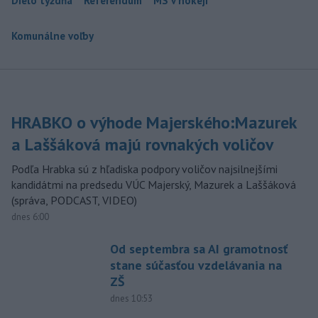
Dielo týždňa
Referendum
MS v hokeji
Komunálne voľby
HRABKO o výhode Majerského:Mazurek
a Laššáková majú rovnakých voličov
Podľa Hrabka sú z hľadiska podpory voličov najsilnejšími
kandidátmi na predsedu VÚC Majerský, Mazurek a Laššáková
(správa, PODCAST, VIDEO)
dnes 6:00
Od septembra sa AI gramotnosť
stane súčasťou vzdelávania na
ZŠ
dnes 10:53