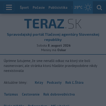
29
°C
Index
Šport
Počasie
Publicistika
Slovensko
Zahranič
TERAZ
.SK
Spravodajský portál Tlačovej agentúry Slovenskej
republiky
Sobota
8. august 2026
Meniny má
Oskar
Úprimne ľutujeme, že sme nenašli odkaz na ktorý ste boli
nasmerovaní, ale stránka ktorú hľadáte pravdepodobne nikdy
neexistovala
Aktuálne témy:
Kvízy
Podcasty
Rok Ľ.Štúra
Turizmus
Cestovanie
Rok dobrovoľníctva