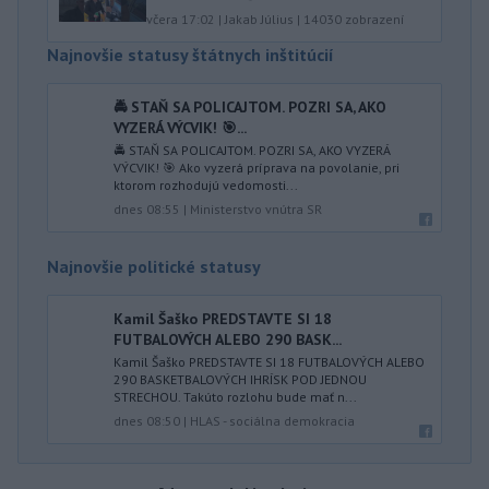
včera 17:02
|
Jakab Július
|
14030
zobrazení
Najnovšie statusy štátnych inštitúcií
🚔 STAŇ SA POLICAJTOM. POZRI SA, AKO
VYZERÁ VÝCVIK! 🎯...
🚔 STAŇ SA POLICAJTOM. POZRI SA, AKO VYZERÁ
VÝCVIK! 🎯 Ako vyzerá príprava na povolanie, pri
ktorom rozhodujú vedomosti...
dnes 08:55
|
Ministerstvo vnútra SR
Najnovšie politické statusy
Kamil Šaško PREDSTAVTE SI 18
FUTBALOVÝCH ALEBO 290 BASK...
Kamil Šaško PREDSTAVTE SI 18 FUTBALOVÝCH ALEBO
290 BASKETBALOVÝCH IHRÍSK POD JEDNOU
STRECHOU. Takúto rozlohu bude mať n...
dnes 08:50
|
HLAS - sociálna demokracia