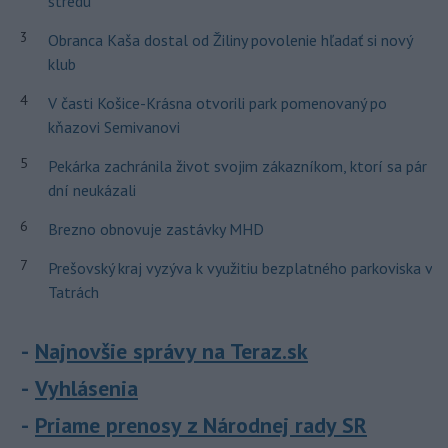
stredu
3
Obranca Kaša dostal od Žiliny povolenie hľadať si nový
klub
4
V časti Košice-Krásna otvorili park pomenovaný po
kňazovi Semivanovi
5
Pekárka zachránila život svojim zákazníkom, ktorí sa pár
dní neukázali
6
Brezno obnovuje zastávky MHD
7
Prešovský kraj vyzýva k využitiu bezplatného parkoviska v
Tatrách
Najnovšie správy na Teraz.sk
Vyhlásenia
Priame prenosy z Národnej rady SR