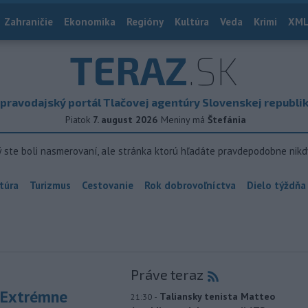
Zahraničie
Ekonomika
Regióny
Kultúra
Veda
Krimi
XML
TERAZ
.SK
pravodajský portál Tlačovej agentúry Slovenskej republi
Piatok
7. august 2026
Meniny má
Štefánia
ý ste boli nasmerovaní, ale stránka ktorú hľadáte pravdepodobne nikd
túra
Turizmus
Cestovanie
Rok dobrovoľníctva
Dielo týždňa
Práve teraz
 Extrémne
-
Taliansky tenista Matteo
21:30