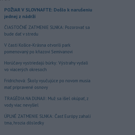
POŽIAR V SLOVNAFTE: Došlo k narušeniu
jednej z nádrží
ČIASTOČNÉ ZATMENIE SLNKA: Pozorovať sa
bude dať v stredu
V časti Košice-Krásna otvorili park
pomenovaný po kňazovi Semivanovi
Horúčavy vystriedajú búrky: Výstrahy vydali
vo viacerých okresoch
Fridrichová: Školy vyučujúce po novom musia
mať pripravené osnovy
TRAGÉDIA NA DUNAJI: Muž sa išiel okúpať, z
vody viac nevyšiel
ÚPLNÉ ZATMENIE SLNKA: Časť Európy zahalí
tma, hrozia dôsledky