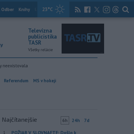
23
°C
 Odber
Knihy
Útulkovo
Magazín
News Now
Archív
TASR
Televízna
publicistika
TASR
ky
Všetky relácie
y neexistovala
Referendum
MS v hokeji
Najčítanejšie
6h
24h
7d
POŽIAR V SLOVNAFTE: Došlo k
1