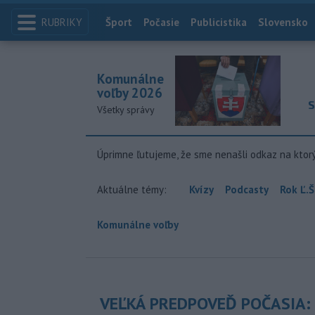
RUBRIKY
Index
Šport
Počasie
Publicistika
Slovensko
Komunálne
voľby 2026
S
Všetky správy
Úprimne ľutujeme, že sme nenašli odkaz na ktor
Aktuálne témy:
Kvízy
Podcasty
Rok Ľ.Š
Komunálne voľby
VEĽKÁ PREDPOVEĎ POČASIA: