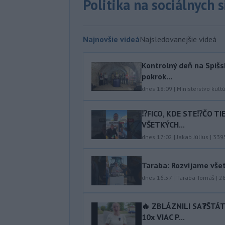
Politika na sociálnych 
Najnovšie videá
Najsledovanejšie videá
Kontrolný deň na Spišs
pokrok...
dnes 18:09
|
Ministerstvo kult
⁉️FICO, KDE STE⁉️ČO T
VŠETKÝCH...
dnes 17:02
|
Jakab Július
|
339
Taraba: Rozvíjame vše
dnes 16:57
|
Taraba Tomáš
|
2
🔥 ZBLÁZNILI SA❓️ŠTÁ
10x VIAC P...