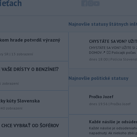
sieťach
augusta
rozhodnúť o novom
generálnom prokurátorovi, ak
parlament schváli skrátenie jeho
šesťmesačnej výpovednej lehoty.
Najnovšie statusy štátnych inšt
-
Silné búrky vo štvrtok
12:00
kom hrade potvrdil výrazný
vyvolali v hornatých oblastiach
CHYSTÁTE SA VON? UŽITE
západného
Rakúska povodne a
CHYSTÁTE SA VON? UŽITE SI
DOMOV📍 👮‍♂️ Policajti počas 
zosuvy pôdy.
úry SR
|
13
zobrazení
dnes 18:00
|
Polícia Slovens
-
Slovenský
11:51
IE VAŠE DRÍSTY O BENZÍNE⁉️
hydrometeorologický ústav (SHMÚ)
Najnovšie politické statusy
varuje v piatok
pred búrkami vo
5
zobrazení
viacerých okresoch stredného a
východného Slovenska. Vydal preto
Pročko Jozef
výstrahu prvého stupňa.
tky kúty Slovenska
dnes 19:56
|
Pročko Jozef
-
Ministerstvo vnútra (MV) SR
840
zobrazení
11:18
požiada Národný bezpečnostný
úrad
(NBÚ) o nezávislé odborné posúdenie
Každé násilie je odsúdeni
T CHCE VYBRAŤ OD ŠOFÉROV
dodaných radarových zariadení, ktoré
Každé násilie je odsúdeniaho
napadnutý. Ak niekoho zbili p
sú v pilotnej prevádzke.