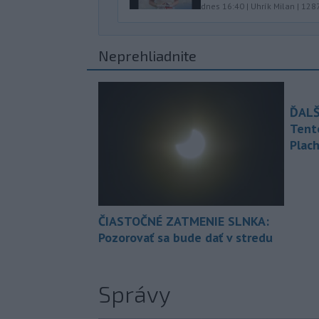
dnes 16:40
|
Uhrík Milan
|
128
Neprehliadnite
ĎALŠ
Tent
Plach
ČIASTOČNÉ ZATMENIE SLNKA:
Pozorovať sa bude dať v stredu
Správy