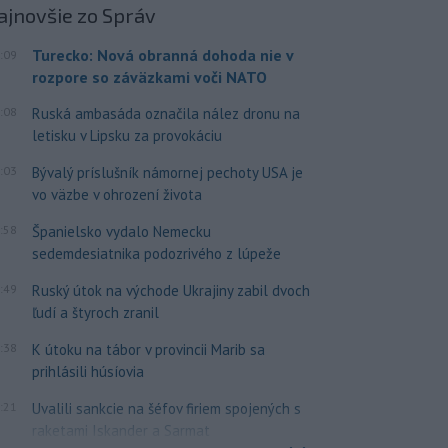
ajnovšie
zo Správ
Turecko: Nová obranná dohoda nie v
:09
rozpore so záväzkami voči NATO
:08
Ruská ambasáda označila nález dronu na
letisku v Lipsku za provokáciu
:03
Bývalý príslušník námornej pechoty USA je
vo väzbe v ohrození života
:58
Španielsko vydalo Nemecku
sedemdesiatnika podozrivého z lúpeže
:49
Ruský útok na východe Ukrajiny zabil dvoch
ľudí a štyroch zranil
:38
K útoku na tábor v provincii Marib sa
prihlásili húsíovia
:21
Uvalili sankcie na šéfov firiem spojených s
raketami Iskander a Sarmat