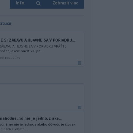
Info
Zobraziť viac
itúcií
 SI ZÁBAVU A HLAVNE SA V PORIADKU...
 ZÁBAVU A HLAVNE SA V PORIADKU VRÁŤTE
nočnej akcie navštívili pa...
kej republiky
ahodné, no nie je jedno, z aké...
dné, no nie je jedno, z akého dôvodu je človek
ri hádke, obeťo...