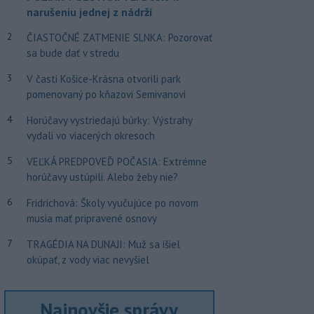
narušeniu jednej z nádrží
2
ČIASTOČNÉ ZATMENIE SLNKA: Pozorovať
sa bude dať v stredu
3
V časti Košice-Krásna otvorili park
pomenovaný po kňazovi Semivanovi
4
Horúčavy vystriedajú búrky: Výstrahy
vydali vo viacerých okresoch
5
VEĽKÁ PREDPOVEĎ POČASIA: Extrémne
horúčavy ustúpili. Alebo žeby nie?
6
Fridrichová: Školy vyučujúce po novom
musia mať pripravené osnovy
7
TRAGÉDIA NA DUNAJI: Muž sa išiel
okúpať, z vody viac nevyšiel
Najnovšie správy