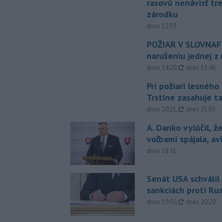
rasovú nenávisť tr
zárodku
dnes 12:33
POŽIAR V SLOVNAFT
narušeniu jednej z 
aktualizovan
dnes 14:20
,
dnes 15:46
Pri požiari lesného
Trstíne zasahuje t
aktualizovan
dnes 20:21
,
dnes 21:05
A. Danko vylúčil, ž
voľbami spájala, a
dnes 18:51
Senát USA schválil
sankciách proti Ru
aktualizovan
dnes 19:50
,
dnes 20:20