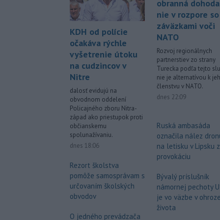
obranná dohoda
nie v rozpore so
záväzkami voči
KDH od polície
NATO
očakáva rýchle
Rozvoj regionálnych
vyšetrenie útoku
partnerstiev zo strany
na cudzincov v
Turecka podľa tejto sl
Nitre
nie je alternatívou k je
členstvu v NATO.
dalosť evidujú na
dnes 22:09
obvodnom oddelení
Policajného zboru Nitra-
západ ako priestupok proti
Ruská ambasáda
občianskemu
spolunažívaniu.
označila nález dron
dnes 18:06
na letisku v Lipsku 
provokáciu
Rezort školstva
pomôže samosprávam s
Bývalý príslušník
určovaním školských
námornej pechoty 
obvodov
je vo väzbe v ohroz
života
O jedného prevádzača