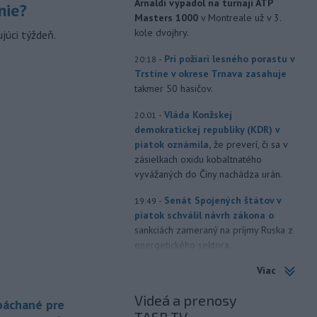
Arnaldi vypadol na turnaji ATP
nie?
Masters 1000
v Montreale už v 3.
kole dvojhry.
júci týždeň.
-
Pri požiari lesného porastu v
20:18
Trstíne v okrese Trnava zasahuje
takmer 50 hasičov.
-
Vláda Konžskej
20:01
demokratickej republiky (KDR) v
piatok oznámila,
že preverí, či sa v
zásielkach oxidu kobaltnatého
vyvážaných do Číny nachádza urán.
-
Senát Spojených štátov v
19:49
piatok schválil návrh zákona o
sankciách zameraný na príjmy Ruska z
energetického sektora.
Viac
-
Slovenská polícia prispela k
16:08
objasneniu prípadu prevádzačstva,
Videá a prenosy
ktorý sa podarilo ukončiť
 páchané pre
právoplatným odsúdením páchateľa v