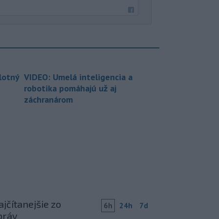
lotný
VIDEO: Umelá inteligencia a
robotika pomáhajú už aj
záchranárom
jčítanejšie zo
6h
24h
7d
práv