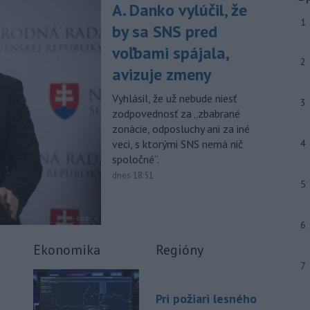
júla 2026 herečka a dlhoročná
A. Danko vylúčil, že
členka
Slovenského komorného
1
by sa SNS pred
divadla (SKD) v Martine Helena
Sudická.
voľbami spájala,
2
avizuje zmeny
-
Národná diaľničná
10:15
spoločnosť (NDS) ukončila výmenu
Vyhlásil, že už nebude niesť
mostného
záveru na ľavej strane
3
zodpovednosť za „zbabrané
mosta Lanfranconi, ktorý je súčasťou
zonácie, odposluchy ani za iné
bratislavskej diaľnice D2.
veci, s ktorými SNS nemá nič
4
Viac >
spoločné“.
dnes 18:51
5
6
Ekonomika
Regióny
7
Pri požiari lesného