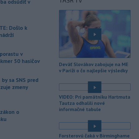
TASR TV
eba odsúdiť v
Maďarsku.
-
Piatkový požiar v
15:21
bratislavskej rafinérii Slovnaft je
E: Došlo k
pod kontrolou.
Príčina jeho vzniku
nádrží
bude predmetom vyšetrovania. Pre
é
TASR to potvrdil hovorca rafinérie
Anton Molnár.
 porastu v
akmer 50 hasičov
-
Ministerstvo kultúry (MK) SR
15:17
Deväť Slovákov zabojuje na ME
upraví verziu opatrenia o
é
v Paríži o čo najlepšie výsledky
podrobnostiach poskytovania dotácií v
e by sa SNS pred
pôsobnosti rezortu.
vizuje zmeny
-
V bratislavskej rafinérii
14:17
VIDEO: Pri pamätníku Hartmuta
Slovnaft horí uskladnený ropný
Tautza odhalili nové
produkt.
TASR o tom informovala
informačné tabule
 zákon o
rafinéria s tým, že obyvateľom nehrozí
sku
nebezpečenstvo.
é
-
Jedným zo zdravotných rizík
13:50
Forsterovú čaká v Birminghame
na festivale môže byť vyššia