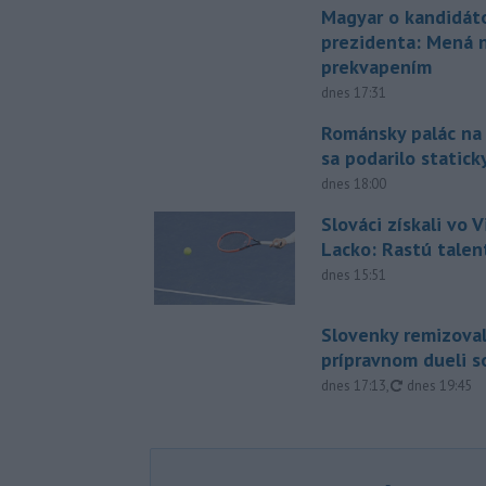
Magyar o kandidát
prezidenta: Mená 
prekvapením
dnes 17:31
Románsky palác na
sa podarilo statick
dnes 18:00
Slováci získali vo V
Lacko: Rastú talen
dnes 15:51
Slovenky remizoval
prípravnom dueli s
aktualizovan
dnes 17:13
,
dnes 19:45