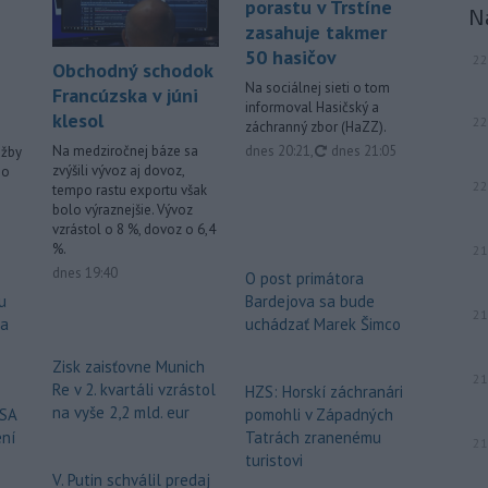
porastu v Trstíne
N
zasahuje takmer
50 hasičov
22
Obchodný schodok
Na sociálnej sieti o tom
Francúzska v júni
informoval Hasičský a
klesol
22
záchranný zbor (HaZZ).
aktualizované
dnes 20:21
,
dnes 21:05
Na medziročnej báze sa
užby
zvýšili vývoz aj dovoz,
ho
22
tempo rastu exportu však
bolo výraznejšie. Vývoz
vzrástol o 8 %, dovoz o 6,4
%.
21
dnes 19:40
O post primátora
u
Bardejova sa bude
21
za
uchádzať Marek Šimco
Zisk zaisťovne Munich
21
Re v 2. kvartáli vzrástol
HZS: Horskí záchranári
na vyše 2,2 mld. eur
USA
pomohli v Západných
ení
Tatrách zranenému
21
turistovi
V. Putin schválil predaj