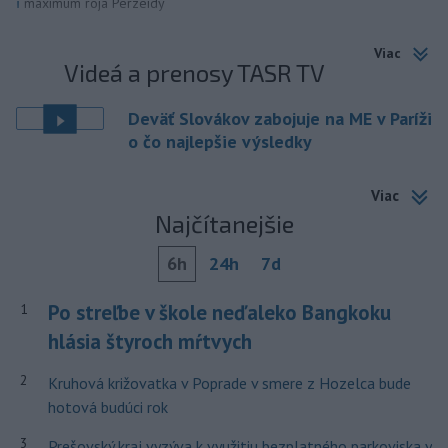
i
maximum roja Perzeidy
Viac
Videá a prenosy TASR TV
Deväť Slovákov zabojuje na ME v Paríži
o čo najlepšie výsledky
Viac
Najčítanejšie
6h
24h
7d
Po streľbe v škole neďaleko Bangkoku
1
hlásia štyroch mŕtvych
2
Kruhová križovatka v Poprade v smere z Hozelca bude
hotová budúci rok
3
Prešovský kraj vyzýva k využitiu bezplatného parkoviska v