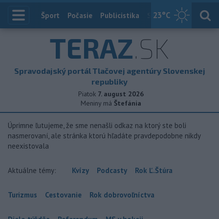
23
°C
Index
Šport
Počasie
Publicistika
Slovensko
Zahranič
TERAZ
.SK
Spravodajský portál Tlačovej agentúry Slovenskej
republiky
Piatok
7. august 2026
Meniny má
Štefánia
Úprimne ľutujeme, že sme nenašli odkaz na ktorý ste boli
nasmerovaní, ale stránka ktorú hľadáte pravdepodobne nikdy
neexistovala
Aktuálne témy:
Kvízy
Podcasty
Rok Ľ.Štúra
Turizmus
Cestovanie
Rok dobrovoľníctva