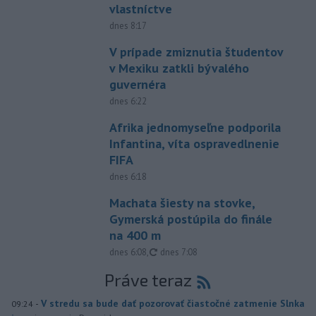
vlastníctve
dnes 8:17
V prípade zmiznutia študentov
v Mexiku zatkli bývalého
guvernéra
dnes 6:22
Afrika jednomyseľne podporila
Infantina, víta ospravedlnenie
FIFA
dnes 6:18
Machata šiesty na stovke,
Gymerská postúpila do finále
na 400 m
aktualizované
dnes 6:08
,
dnes 7:08
Práve teraz
-
V stredu sa bude dať pozorovať čiastočné zatmenie Slnka
09:24