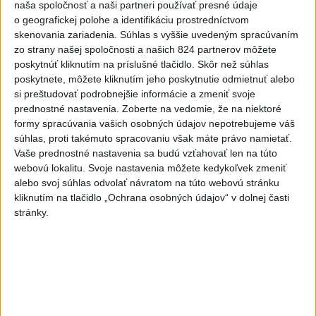
naša spoločnosť a naši partneri používať presné údaje
o geografickej polohe a identifikáciu prostredníctvom
Generálna prokuratúra podala pre
skenovania zariadenia. Súhlas s vyššie uvedeným spracúvaním
určenie volebných obvodov 8
zo strany našej spoločnosti a našich 824 partnerov môžete
protestov
poskytnúť kliknutím na príslušné tlačidlo. Skôr než súhlas
aktualizované
dnes 9:03
,
dnes 9:15
poskytnete, môžete kliknutím jeho poskytnutie odmietnuť alebo
si preštudovať podrobnejšie informácie a zmeniť svoje
ŽSK: VšZP znevýhodnila krajské nemocnice v porovnaní so
prednostné nastavenia.
Zoberte na vedomie, že na niektoré
súkromnými
formy spracúvania vašich osobných údajov nepotrebujeme váš
súhlas, proti takémuto spracovaniu však máte právo namietať.
KDH žiada ministra vnútra o vysvetlenie nákupu kamerových
Vaše prednostné nastavenia sa budú vzťahovať len na túto
systémov
webovú lokalitu. Svoje nastavenia môžete kedykoľvek zmeniť
alebo svoj súhlas odvolať návratom na túto webovú stránku
Rezort vnútra reaguje na kritiku pri modernizácii dopravných
kliknutím na tlačidlo „Ochrana osobných údajov“ v dolnej časti
kamier
stránky.
Zahraničie
Ukrajina opäť zasiahla sklad
Wildberries v Jekaterinburgu
dnes 9:16