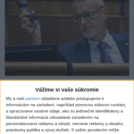
Raši odsudzuje útok na cudzincov v
Vážime si vaše súkromie
Nitre
My a naši
partneri
ukladáme a/alebo pristupujeme k
Verí, že polícia páchateľov nájde a za tento čin ponesú
informáciám na zariadení, napríklad pomocou súborov cookies,
následky.
a spracúvame osobné údaje, ako sú jedinečné identifikátory a
dnes 8:41
štandardné informácie odosielané zariadením na
personalizovanú reklamu a obsah, meranie reklamy a obsahu,
Slovensko
prieskumy publika a vývoj služieb.
S vaším povolením môže