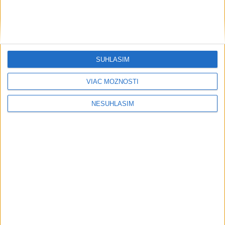
SÚHLASÍM
VIAC MOŽNOSTÍ
NESÚHLASÍM
....