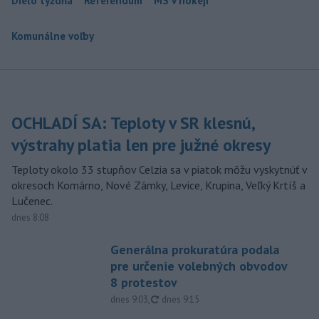
Dielo týždňa
Referendum
MS v hokeji
Komunálne voľby
OCHLADÍ SA: Teploty v SR klesnú,
výstrahy platia len pre južné okresy
Teploty okolo 33 stupňov Celzia sa v piatok môžu vyskytnúť v
okresoch Komárno, Nové Zámky, Levice, Krupina, Veľký Krtíš a
Lučenec.
dnes 8:08
Generálna prokuratúra podala
pre určenie volebných obvodov
8 protestov
aktualizované
dnes 9:03
,
dnes 9:15