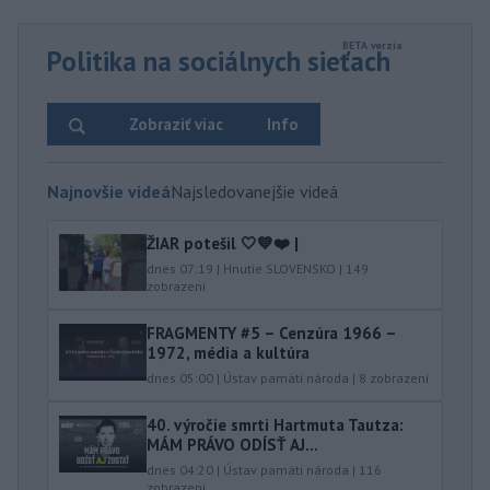
Politika na sociálnych sieťach
Zobraziť viac
Info
Najnovšie videá
Najsledovanejšie videá
ŽIAR potešil 🤍💙❤️ |
dnes 07:19
|
Hnutie SLOVENSKO
|
149
zobrazení
FRAGMENTY #5 – Cenzúra 1966 –
1972, média a kultúra
dnes 05:00
|
Ústav pamäti národa
|
8
zobrazení
40.⁠ ⁠výročie smrti Hartmuta Tautza:
MÁM PRÁVO ODÍSŤ AJ...
dnes 04:20
|
Ústav pamäti národa
|
116
zobrazení