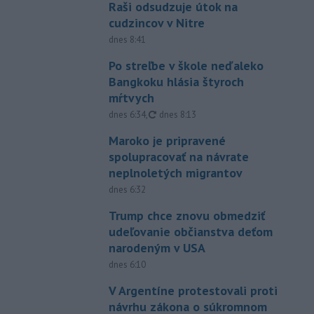
Raši odsudzuje útok na
cudzincov v Nitre
dnes 8:41
Po streľbe v škole neďaleko
Bangkoku hlásia štyroch
mŕtvych
aktualizované
dnes 6:34
,
dnes 8:13
Maroko je pripravené
spolupracovať na návrate
neplnoletých migrantov
dnes 6:32
Trump chce znovu obmedziť
udeľovanie občianstva deťom
narodeným v USA
dnes 6:10
V Argentíne protestovali proti
návrhu zákona o súkromnom