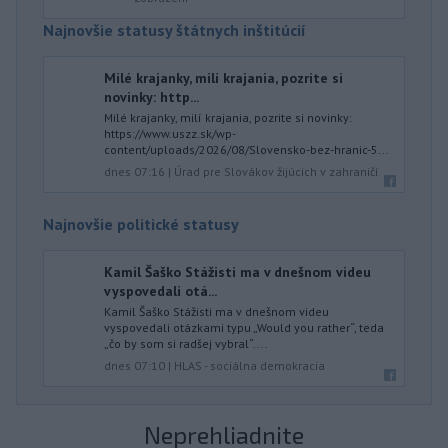
Najnovšie statusy štátnych inštitúcií
Milé krajanky, milí krajania, pozrite si
novinky: http...
Milé krajanky, milí krajania, pozrite si novinky:
https://www.uszz.sk/wp-
content/uploads/2026/08/Slovensko-bez-hranic-5...
dnes 07:16
|
Úrad pre Slovákov žijúcich v zahraničí
Najnovšie politické statusy
Kamil Šaško Stážisti ma v dnešnom videu
vyspovedali otá...
Kamil Šaško Stážisti ma v dnešnom videu
vyspovedali otázkami typu „Would you rather“, teda
„čo by som si radšej vybral“....
dnes 07:10
|
HLAS - sociálna demokracia
Neprehliadnite