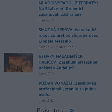
MLADÍK VYPADOL Z FERRATY:
Na Skalke pri Kremnici
zasahovali záchranári
dnes 17:19
SMUTNÁ SPRÁVA: Vo veku 68
rokov zomrel po chorobe otec
Lionela Messiho
aktualizované
dnes 15:34
,
dnes 16:53
STOVKY NASADENÝCH
HASIČOV: Zasahujú pri lesnom
požiari v Andalúzii
dnes 17:13
POŽIAR VO VAŽCI: Zasahovali
profesionáli, zranila sa jedna
osoba
dnes 15:42
Práve teraz