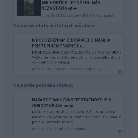
ANI HORÚCE LETNÉ DNI NÁS
NEZASTAVIA 🌿☀️
dnes 06:00
|
Úrad vlády SR
|
473
zobrazení
Najnovšie statusy štátnych inštitúcií
K PODOZRENIAM Z DOMÁCEHO NÁSILIA
PRISTUPUJEME VÁŽNE Le...
K PODOZRENIAM Z DOMÁCEHO NÁSILIA PRISTUPUJEME
VÁŽNE Len v roku 2025 príslušníci Policajného zboru
vykonali 1 167 vykáza...
dnes 15:00
|
Polícia Slovenskej republiky
Najnovšie politické statusy
NAŠA POTRAVINOVÁ SEBESTAČNOSŤ JE V
OHROZENÍ! Aké majú ...
NAŠA POTRAVINOVÁ SEBESTAČNOSŤ JE V OHROZENÍ!
Aké majú šejkovia zo SAE zámery s našou závlahou a
pôdou? Dozviete sa vo v...
dnes 14:58
|
Remišová Veronika