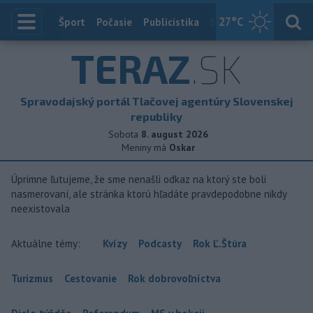
27
°C
Index
Šport
Počasie
Publicistika
Slovensko
Zahranič
TERAZ
.SK
Spravodajský portál Tlačovej agentúry Slovenskej
republiky
Sobota
8. august 2026
Meniny má
Oskar
Úprimne ľutujeme, že sme nenašli odkaz na ktorý ste boli
nasmerovaní, ale stránka ktorú hľadáte pravdepodobne nikdy
neexistovala
Aktuálne témy:
Kvízy
Podcasty
Rok Ľ.Štúra
Turizmus
Cestovanie
Rok dobrovoľníctva