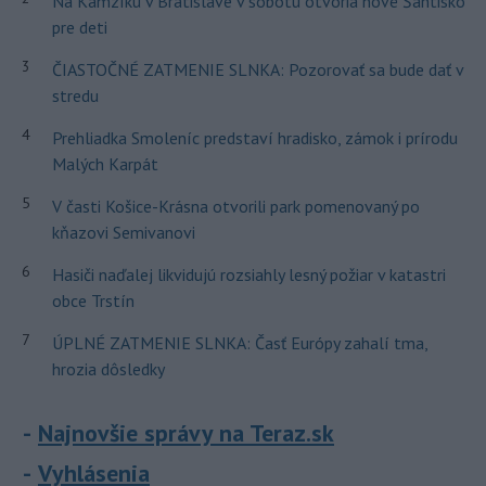
Na Kamzíku v Bratislave v sobotu otvoria nové Šantisko
pre deti
3
ČIASTOČNÉ ZATMENIE SLNKA: Pozorovať sa bude dať v
stredu
4
Prehliadka Smoleníc predstaví hradisko, zámok i prírodu
Malých Karpát
5
V časti Košice-Krásna otvorili park pomenovaný po
kňazovi Semivanovi
6
Hasiči naďalej likvidujú rozsiahly lesný požiar v katastri
obce Trstín
7
ÚPLNÉ ZATMENIE SLNKA: Časť Európy zahalí tma,
hrozia dôsledky
Najnovšie správy na Teraz.sk
Vyhlásenia