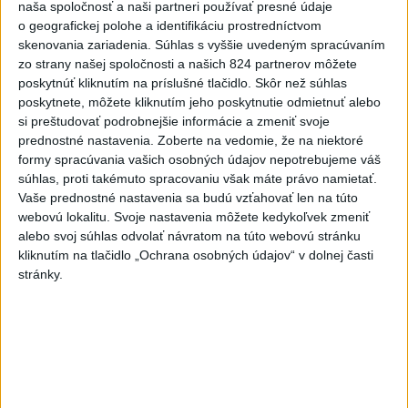
funguje, kde sú jej limity, aj to, ako si budovať zdravý vzťah k
naša spoločnosť a naši partneri používať presné údaje
technológiám.
o geografickej polohe a identifikáciu prostredníctvom
skenovania zariadenia. Súhlas s vyššie uvedeným spracúvaním
dnes 10:53
zo strany našej spoločnosti a našich 824 partnerov môžete
Slovensko
poskytnúť kliknutím na príslušné tlačidlo. Skôr než súhlas
poskytnete, môžete kliknutím jeho poskytnutie odmietnuť alebo
si preštudovať podrobnejšie informácie a zmeniť svoje
DOVOLENKÁRI, POZOR: Fotky z
prednostné nastavenia.
Zoberte na vedomie, že na niektoré
dovolenky môžu prilákať zlodejov
formy spracúvania vašich osobných údajov nepotrebujeme váš
dnes 15:15
súhlas, proti takémuto spracovaniu však máte právo namietať.
Vaše prednostné nastavenia sa budú vzťahovať len na túto
webovú lokalitu. Svoje nastavenia môžete kedykoľvek zmeniť
Kúpele Brusno pripravujú 19. ročník festivalu Jozefa
alebo svoj súhlas odvolať návratom na túto webovú stránku
Bednárika
kliknutím na tlačidlo „Ochrana osobných údajov“ v dolnej časti
stránky.
Dielo týždňa SNG: Za(k)liate peniaze - liatie od Miloša Boďu
Klimatológ: Zeleň môže významným spôsobom
ovplyvňovať klímu miest
Zahraničie