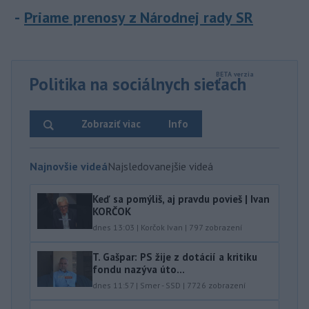
Priame prenosy z Národnej rady SR
Politika na sociálnych sieťach
Zobraziť viac
Info
Najnovšie videá
Najsledovanejšie videá
Keď sa pomýliš, aj pravdu povieš | Ivan
KORČOK
dnes 13:03
|
Korčok Ivan
|
797
zobrazení
T. Gašpar: PS žije z dotácií a kritiku
fondu nazýva úto...
dnes 11:57
|
Smer - SSD
|
7726
zobrazení