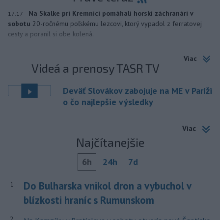
-
Na Skalke pri Kremnici pomáhali horskí záchranári v
17:17
sobotu
20-ročnému poľskému lezcovi, ktorý vypadol z ferratovej
cesty a poranil si obe kolená.
Viac
Videá a prenosy TASR TV
Deväť Slovákov zabojuje na ME v Paríži
o čo najlepšie výsledky
Viac
Najčítanejšie
6h
24h
7d
Do Bulharska vnikol dron a vybuchol v
1
blízkosti hraníc s Rumunskom
2