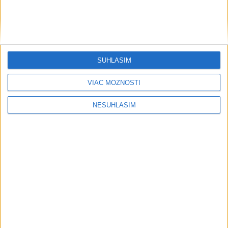
Neprehliadnite
SÚHLASÍM
VIAC MOŽNOSTÍ
NESÚHLASÍM
Publicistika