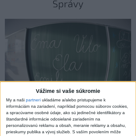
Správy
Vážime si vaše súkromie
My a naši
partneri
ukladáme a/alebo pristupujeme k
informáciám na zariadení, napríklad pomocou súborov cookies,
Od septembra sa AI gramotnosť stane
a spracúvame osobné údaje, ako sú jedinečné identifikátory a
súčasťou vzdelávania na ZŠ
štandardné informácie odosielané zariadením na
personalizovanú reklamu a obsah, meranie reklamy a obsahu,
Žiaci sa budú podľa ministerstva učiť rozumieť tomu, ako AI
prieskumy publika a vývoj služieb.
S vaším povolením môže