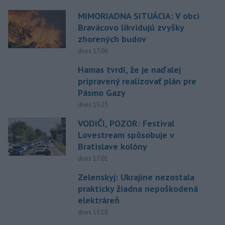
MIMORIADNA SITUÁCIA: V obci
Braväcovo likvidujú zvyšky
zhorených budov
dnes 17:06
Hamas tvrdí, že je naďalej
pripravený realizovať plán pre
Pásmo Gazy
dnes 15:25
VODIČI, POZOR: Festival
Lovestream spôsobuje v
Bratislave kolóny
dnes 17:01
Zelenskyj: Ukrajine nezostala
prakticky žiadna nepoškodená
elektráreň
dnes 15:18