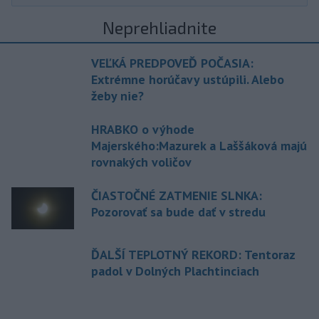
Neprehliadnite
VEĽKÁ PREDPOVEĎ POČASIA:
Extrémne horúčavy ustúpili. Alebo
žeby nie?
HRABKO o výhode
Majerského:Mazurek a Laššáková majú
rovnakých voličov
ČIASTOČNÉ ZATMENIE SLNKA:
Pozorovať sa bude dať v stredu
ĎALŠÍ TEPLOTNÝ REKORD: Tentoraz
padol v Dolných Plachtinciach