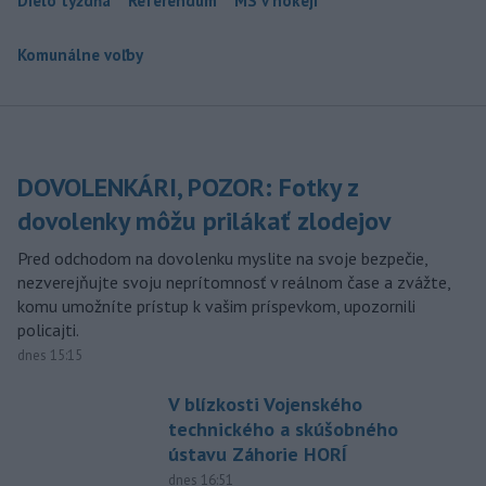
Dielo týždňa
Referendum
MS v hokeji
Komunálne voľby
DOVOLENKÁRI, POZOR: Fotky z
dovolenky môžu prilákať zlodejov
Pred odchodom na dovolenku myslite na svoje bezpečie,
nezverejňujte svoju neprítomnosť v reálnom čase a zvážte,
komu umožníte prístup k vašim príspevkom, upozornili
policajti.
dnes 15:15
V blízkosti Vojenského
technického a skúšobného
ústavu Záhorie HORÍ
dnes 16:51