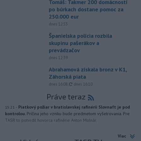
Tomáš: Takmer 200 domácností
po búrkach dostane pomoc za
250.000 eur
dnes 12:53
Španielska polícia rozbila
skupinu pašerákov a
prevádzačov
dnes 12:39
Abrahamová získala bronz v K1,
Záhorská piata
aktualizované
dnes 16:08
,
dnes 16:10
Práve teraz
-
Piatkový požiar v bratislavskej rafinérii Slovnaft je pod
15:21
kontrolou.
Príčina jeho vzniku bude predmetom vyšetrovania. Pre
TASR to potvrdil hovorca rafinérie Anton Molnár.
Viac