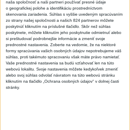
naša spoločnosť a naši partneri používať presné údaje
Rezort vnútra požiada NBÚ o nezávislé posúdenie radarov
o geografickej polohe a identifikáciu prostredníctvom
skenovania zariadenia. Súhlas s vyššie uvedeným spracúvaním
zo strany našej spoločnosti a našich 824 partnerov môžete
Aj Dôvera a Union ZP začali posielať ročné zúčtovania
poskytnúť kliknutím na príslušné tlačidlo. Skôr než súhlas
poistného
poskytnete, môžete kliknutím jeho poskytnutie odmietnuť alebo
si preštudovať podrobnejšie informácie a zmeniť svoje
Ministerstvo kultúry sprecizuje opatrenie ohľadom
prednostné nastavenia.
Zoberte na vedomie, že na niektoré
poskytovania dotácií
formy spracúvania vašich osobných údajov nepotrebujeme váš
súhlas, proti takémuto spracovaniu však máte právo namietať.
Zahraničie
Vaše prednostné nastavenia sa budú vzťahovať len na túto
webovú lokalitu. Svoje nastavenia môžete kedykoľvek zmeniť
Magyar oznámil ukončenie
alebo svoj súhlas odvolať návratom na túto webovú stránku
mimoriadnych opatrení zavedených
kliknutím na tlačidlo „Ochrana osobných údajov“ v dolnej časti
pre horúčavy
stránky.
aktualizované
dnes 14:31
,
dnes 16:07
Ruský súd uložil vydavateľovi podmienečný trest za LGBT
propagandu
Rokovania venezuelskej vlády a opozície budú pokračovať do