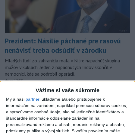
Prezident: Násilie páchané pre rasovú
nenávisť treba odsúdiť v zárodku
Mladých ľudí zo zahraničia mala v Nitre napadnúť skupina
mužov v kuklách. Jeden z napadnutých Indov skončil v
nemocnici, kde sa podrobil operácii.
dnes 12:33
Vážime si vaše súkromie
Slovensko
My a naši
partneri
ukladáme a/alebo pristupujeme k
informáciám na zariadení, napríklad pomocou súborov cookies,
POŽIAR V SLOVNAFTE: Došlo k
a spracúvame osobné údaje, ako sú jedinečné identifikátory a
narušeniu jednej z nádrží
štandardné informácie odosielané zariadením na
aktualizované
dnes 14:20
,
dnes 15:46
personalizovanú reklamu a obsah, meranie reklamy a obsahu,
prieskumy publika a vývoj služieb.
S vaším povolením môže