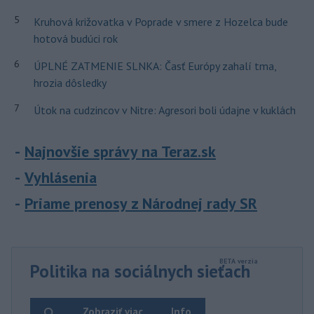
5
Kruhová križovatka v Poprade v smere z Hozelca bude
hotová budúci rok
6
ÚPLNÉ ZATMENIE SLNKA: Časť Európy zahalí tma,
hrozia dôsledky
7
Útok na cudzincov v Nitre: Agresori boli údajne v kuklách
Najnovšie správy na Teraz.sk
Vyhlásenia
Priame prenosy z Národnej rady SR
Politika na sociálnych sieťach
Zobraziť viac
Info