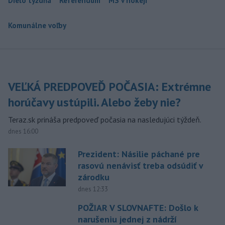
Dielo týždňa
Referendum
MS v hokeji
Komunálne voľby
VEĽKÁ PREDPOVEĎ POČASIA: Extrémne
horúčavy ustúpili. Alebo žeby nie?
Teraz.sk prináša predpoveď počasia na nasledujúci týždeň.
dnes 16:00
Prezident: Násilie páchané pre
rasovú nenávisť treba odsúdiť v
zárodku
dnes 12:33
POŽIAR V SLOVNAFTE: Došlo k
narušeniu jednej z nádrží