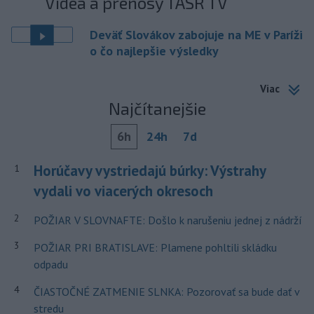
Videá a prenosy TASR TV
Deväť Slovákov zabojuje na ME v Paríži
o čo najlepšie výsledky
Viac
Najčítanejšie
6h
24h
7d
Horúčavy vystriedajú búrky: Výstrahy
1
vydali vo viacerých okresoch
2
POŽIAR V SLOVNAFTE: Došlo k narušeniu jednej z nádrží
3
POŽIAR PRI BRATISLAVE: Plamene pohltili skládku
odpadu
4
ČIASTOČNÉ ZATMENIE SLNKA: Pozorovať sa bude dať v
stredu