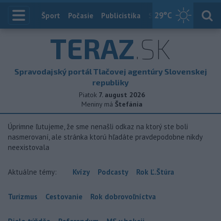
29
°C
Index
Šport
Počasie
Publicistika
Slovensko
Zahranič
TERAZ
.SK
Spravodajský portál Tlačovej agentúry Slovenskej
republiky
Piatok
7. august 2026
Meniny má
Štefánia
Úprimne ľutujeme, že sme nenašli odkaz na ktorý ste boli
nasmerovaní, ale stránka ktorú hľadáte pravdepodobne nikdy
neexistovala
Aktuálne témy:
Kvízy
Podcasty
Rok Ľ.Štúra
Turizmus
Cestovanie
Rok dobrovoľníctva