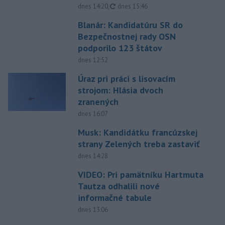
aktualizované
dnes 14:20
,
dnes 15:46
Blanár: Kandidatúru SR do
Bezpečnostnej rady OSN
podporilo 123 štátov
dnes 12:52
Úraz pri práci s lisovacím
strojom: Hlásia dvoch
zranených
dnes 16:07
Musk: Kandidátku francúzskej
strany Zelených treba zastaviť
dnes 14:28
VIDEO: Pri pamätníku Hartmuta
Tautza odhalili nové
informačné tabule
dnes 13:06