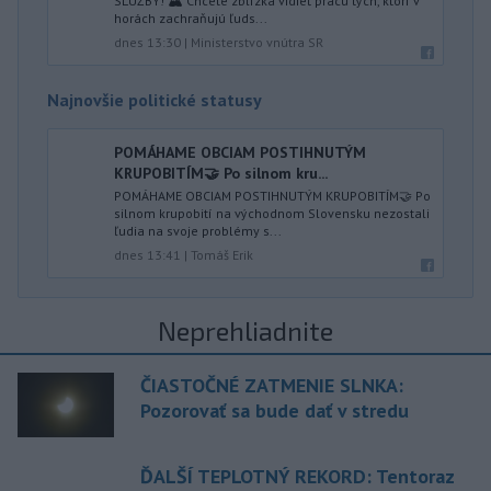
SLUŽBY! 🏔️ Chcete zblízka vidieť prácu tých, ktorí v
horách zachraňujú ľuds...
dnes 13:30
|
Ministerstvo vnútra SR
Najnovšie politické statusy
POMÁHAME OBCIAM POSTIHNUTÝM
KRUPOBITÍM🤝 Po silnom kru...
POMÁHAME OBCIAM POSTIHNUTÝM KRUPOBITÍM🤝 Po
silnom krupobití na východnom Slovensku nezostali
ľudia na svoje problémy s...
dnes 13:41
|
Tomáš Erik
Neprehliadnite
ČIASTOČNÉ ZATMENIE SLNKA:
Pozorovať sa bude dať v stredu
ĎALŠÍ TEPLOTNÝ REKORD: Tentoraz