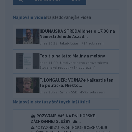
Najnovšie videá
Najsledovanejšie videá
‼️DUNAJSKÁ STREDA‼️dnes o 17.00 na
Námestí Jehudu Aszad...
dnes 13:28
|
Jakab Július
|
714
zobrazení
Top tip na leto: Maliny a melóny
dnes 11:00
|
Úrad verejného zdravotníctva
Slovenskej republiky
|
4
zobrazení
T. LONGAUER: VOJNA?✊ Naštastie len
tá politická. Niekto...
dnes 10:59
|
Smer - SSD
|
4595
zobrazení
Najnovšie statusy štátnych inštitúcií
🏔️ POZÝVAME VÁS NA DNI HORSKEJ
ZÁCHRANNEJ SLUŽBY! 🏔️ ...
🏔️ POZÝVAME VÁS NA DNI HORSKEJ ZÁCHRANNEJ