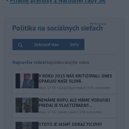
Priame prenosy z Národnej rady SR
Politika na sociálnych sieťach
Zobraziť viac
Info
Najnovšie videá
Najsledovanejšie videá
V ROKU 2015 NÁS KRITIZOVALI. DNES
OPAKUJÚ NAŠE SLOVÁ
dnes 17:35
|
Šutaj Eštok Matúš
|
575
zobrazení
NEMÁME ROPU, ALE MÁME VODU‼️JEJ
PREDAJ JE VLASTIZRADA‼️...
dnes 17:05
|
Jakab Július
|
138
zobrazení
‼️TOTO JE JASNÝ ODKAZ FICOVI‼️