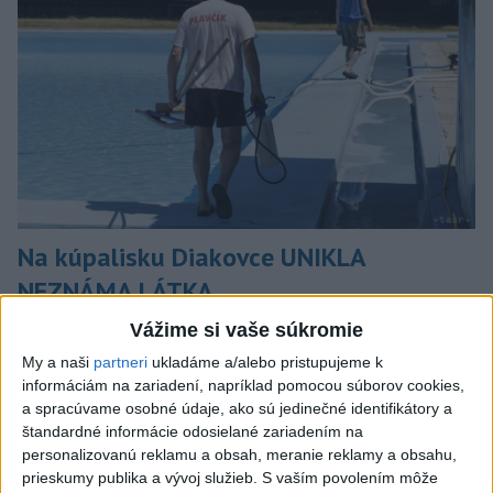
Na kúpalisku Diakovce UNIKLA
NEZNÁMA LÁTKA
Počas kúpania boli viaceré osoby vystavené kontaktu s
Vážime si vaše súkromie
neznámou látkou, ktorá u nich vyvolala zdravotné ťažkosti.
My a naši
partneri
ukladáme a/alebo pristupujeme k
aktualizované
dnes 18:23
,
dnes 18:37
informáciám na zariadení, napríklad pomocou súborov cookies,
a spracúvame osobné údaje, ako sú jedinečné identifikátory a
Slovensko
štandardné informácie odosielané zariadením na
personalizovanú reklamu a obsah, meranie reklamy a obsahu,
ŽSK: VšZP znevýhodnila krajské
prieskumy publika a vývoj služieb.
S vaším povolením môže