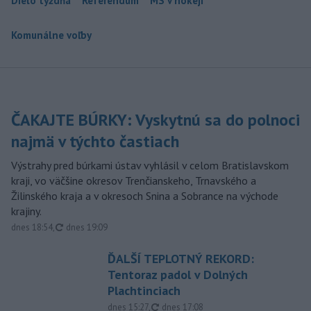
Dielo týždňa
Referendum
MS v hokeji
Komunálne voľby
ČAKAJTE BÚRKY: Vyskytnú sa do polnoci
najmä v týchto častiach
Výstrahy pred búrkami ústav vyhlásil v celom Bratislavskom
kraji, vo väčšine okresov Trenčianskeho, Trnavského a
Žilinského kraja a v okresoch Snina a Sobrance na východe
krajiny.
aktualizované
dnes 18:54
,
dnes 19:09
ĎALŠÍ TEPLOTNÝ REKORD:
Tentoraz padol v Dolných
Plachtinciach
aktualizované
dnes 15:27
,
dnes 17:08