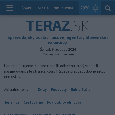
29
°C
Index
Šport
Počasie
Publicistika
Slovensko
Zahranič
TERAZ
.SK
Spravodajský portál Tlačovej agentúry Slovenskej
republiky
Štvrtok
6. august 2026
Meniny má
Jozefína
Úprimne ľutujeme, že sme nenašli odkaz na ktorý ste boli
nasmerovaní, ale stránka ktorú hľadáte pravdepodobne nikdy
neexistovala
Aktuálne témy:
Kvízy
Podcasty
Rok Ľ.Štúra
Turizmus
Cestovanie
Rok dobrovoľníctva