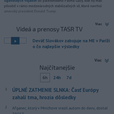
ugandských vojakov
do palestínskeho Pásma Gazy, kde by mali
pôsobiť v rámci medzinárodných stabilizačných síl, ktoré navrhol
americký prezident Donald Trump.
Viac
Videá a prenosy TASR TV
Deväť Slovákov zabojuje na ME v Paríži
o čo najlepšie výsledky
Viac
Najčítanejšie
6h
24h
7d
ÚPLNÉ ZATMENIE SLNKA: Časť Európy
1
zahalí tma, hrozia dôsledky
2
Afganec, ktorý v Mníchove vrazil autom do davu, dostal