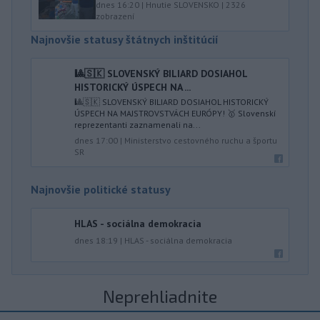
dnes 16:20
|
Hnutie SLOVENSKO
|
2326
zobrazení
Najnovšie statusy štátnych inštitúcií
🎱🇸🇰 SLOVENSKÝ BILIARD DOSIAHOL
HISTORICKÝ ÚSPECH NA ...
🎱🇸🇰 SLOVENSKÝ BILIARD DOSIAHOL HISTORICKÝ
ÚSPECH NA MAJSTROVSTVÁCH EURÓPY! 🥇 Slovenskí
reprezentanti zaznamenali na...
dnes 17:00
|
Ministerstvo cestovného ruchu a športu
SR
Najnovšie politické statusy
HLAS - sociálna demokracia
dnes 18:19
|
HLAS - sociálna demokracia
Neprehliadnite