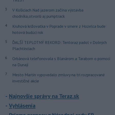
TREST
3
V Košiciach Nad jazerom začína výstavba
chodníka,otvorili aj pumptrack
4
Kruhová križovatka v Poprade v smere z Hozelca bude
hotová budúci rok
5
ĎALŠÍ TEPLOTNÝ REKORD: Tentoraz padol v Dolných
Plachtinciach
6
Orbánová telefonovala s Blanárom a Tarabom o pomoci
na Dunaji
7
Mesto Martin vypovedalo zmluvy na tri rozpracované
investičné akcie
Najnovšie správy na Teraz.sk
Vyhlásenia