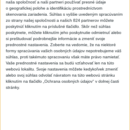
nemocnice v porovnaní so
naša spoločnosť a naši partneri používať presné údaje
súkromnými
o geografickej polohe a identifikáciu prostredníctvom
skenovania zariadenia. Súhlas s vyššie uvedeným spracúvaním
dnes 17:57
zo strany našej spoločnosti a našich 824 partnerov môžete
poskytnúť kliknutím na príslušné tlačidlo. Skôr než súhlas
KDH žiada ministra vnútra o vysvetlenie nákupu kamerových
poskytnete, môžete kliknutím jeho poskytnutie odmietnuť alebo
systémov
si preštudovať podrobnejšie informácie a zmeniť svoje
prednostné nastavenia.
Zoberte na vedomie, že na niektoré
Rezort vnútra reaguje na kritiku pri modernizácii dopravných
formy spracúvania vašich osobných údajov nepotrebujeme váš
kamier
súhlas, proti takémuto spracovaniu však máte právo namietať.
Vaše prednostné nastavenia sa budú vzťahovať len na túto
SKSaPA žiada kompenzáciu pre sestry v ADOS pre sťažené
webovú lokalitu. Svoje nastavenia môžete kedykoľvek zmeniť
podmienky
alebo svoj súhlas odvolať návratom na túto webovú stránku
kliknutím na tlačidlo „Ochrana osobných údajov“ v dolnej časti
Zahraničie
stránky.
Uganda schválila vyslanie vojakov do
medzinárodných síl v Pásme Gazy
dnes 20:49
Letisko v Lipsku poprelo správy o munícii v ukrajinskom