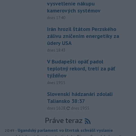
vysvetlenie nákupu
kamerových systémov
dnes 17:40
Irán hrozil štátom Perzského
zálivu zničením energetiky za
údery USA
dnes 18:43
V Budapešti opäť padol
teplotný rekord, tretí za päť
týždňov
dnes 19:15
Slovenskí hádzanári zdolali
Taliansko 38:37
aktualizované
dnes 16:28
,
dnes 19:55
Práve teraz
-
Ugandský parlament vo štvrtok schválil vyslanie
20:49