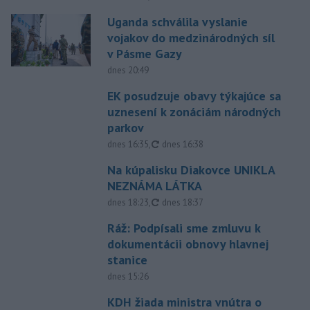
Uganda schválila vyslanie
vojakov do medzinárodných síl
v Pásme Gazy
dnes 20:49
EK posudzuje obavy týkajúce sa
uznesení k zonáciám národných
parkov
aktualizované
dnes 16:35
,
dnes 16:38
Na kúpalisku Diakovce UNIKLA
NEZNÁMA LÁTKA
aktualizované
dnes 18:23
,
dnes 18:37
Ráž: Podpísali sme zmluvu k
dokumentácii obnovy hlavnej
stanice
dnes 15:26
KDH žiada ministra vnútra o