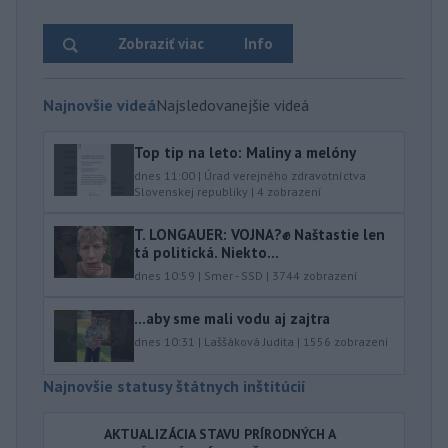
Zobraziť viac
Info
Najnovšie videá
Najsledovanejšie videá
Top tip na leto: Maliny a melóny
dnes 11:00
|
Úrad verejného zdravotníctva
Slovenskej republiky
|
4
zobrazení
T. LONGAUER: VOJNA?✊ Naštastie len
tá politická. Niekto...
dnes 10:59
|
Smer - SSD
|
3744
zobrazení
...aby sme mali vodu aj zajtra
dnes 10:31
|
Laššáková Judita
|
1556
zobrazení
Najnovšie statusy štátnych inštitúcií
AKTUALIZÁCIA STAVU PRÍRODNÝCH A