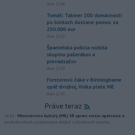
dnes 13:06
Tomáš: Takmer 200 domácností
po búrkach dostane pomoc za
250.000 eur
dnes 12:53
Španielska polícia rozbila
skupinu pašerákov a
prevádzačov
dnes 12:39
Forsterovú čaká v Birminghame
opäť dvojboj, Volka piate ME
dnes 11:43
Práve teraz
-
Ministerstvo kultúry (MK) SR upraví verziu opatrenia o
15:17
podrobnostiach poskytovania dotácií v pôsobnosti rezortu.