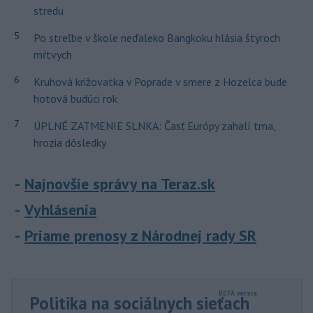
stredu
5
Po streľbe v škole neďaleko Bangkoku hlásia štyroch
mŕtvych
6
Kruhová križovatka v Poprade v smere z Hozelca bude
hotová budúci rok
7
ÚPLNÉ ZATMENIE SLNKA: Časť Európy zahalí tma,
hrozia dôsledky
Najnovšie správy na Teraz.sk
Vyhlásenia
Priame prenosy z Národnej rady SR
Politika na sociálnych sieťach