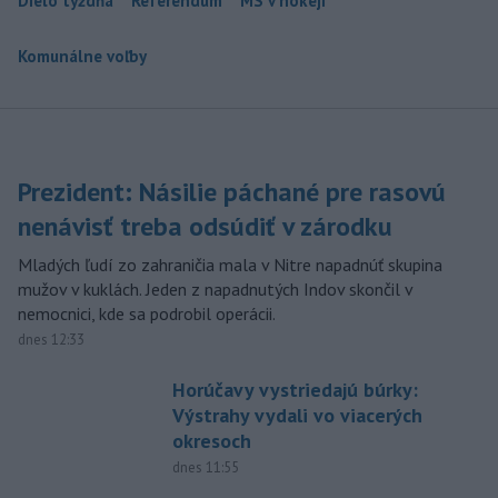
Dielo týždňa
Referendum
MS v hokeji
Komunálne voľby
Prezident: Násilie páchané pre rasovú
nenávisť treba odsúdiť v zárodku
Mladých ľudí zo zahraničia mala v Nitre napadnúť skupina
mužov v kuklách. Jeden z napadnutých Indov skončil v
nemocnici, kde sa podrobil operácii.
dnes 12:33
Horúčavy vystriedajú búrky:
Výstrahy vydali vo viacerých
okresoch
dnes 11:55