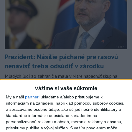
Prezident: Násilie páchané pre rasovú
nenávisť treba odsúdiť v zárodku
Mladých ľudí zo zahraničia mala v Nitre napadnúť skupina
mužov v kuklách. Jeden z napadnutých Indov skončil v
Vážime si vaše súkromie
nemocnici, kde sa podrobil operácii.
dnes 12:33
My a naši
partneri
ukladáme a/alebo pristupujeme k
informáciám na zariadení, napríklad pomocou súborov cookies,
Slovensko
a spracúvame osobné údaje, ako sú jedinečné identifikátory a
štandardné informácie odosielané zariadením na
Ministerstvo kultúry sprecizuje
personalizovanú reklamu a obsah, meranie reklamy a obsahu,
opatrenie ohľadom poskytovania
prieskumy publika a vývoj služieb.
S vaším povolením môže