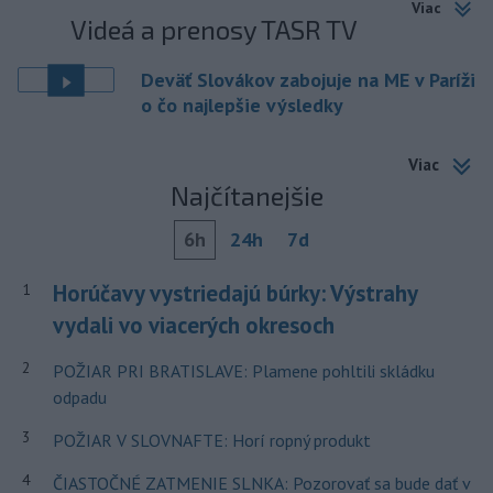
Viac
Videá a prenosy TASR TV
Deväť Slovákov zabojuje na ME v Paríži
o čo najlepšie výsledky
Viac
Najčítanejšie
6h
24h
7d
Horúčavy vystriedajú búrky: Výstrahy
1
vydali vo viacerých okresoch
2
POŽIAR PRI BRATISLAVE: Plamene pohltili skládku
odpadu
3
POŽIAR V SLOVNAFTE: Horí ropný produkt
4
ČIASTOČNÉ ZATMENIE SLNKA: Pozorovať sa bude dať v