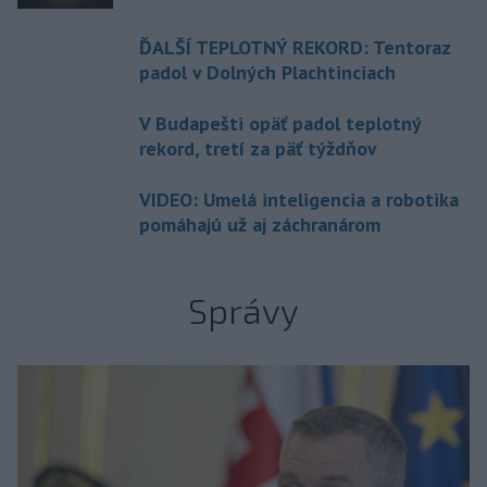
ĎALŠÍ TEPLOTNÝ REKORD: Tentoraz
padol v Dolných Plachtinciach
V Budapešti opäť padol teplotný
rekord, tretí za päť týždňov
VIDEO: Umelá inteligencia a robotika
pomáhajú už aj záchranárom
Správy