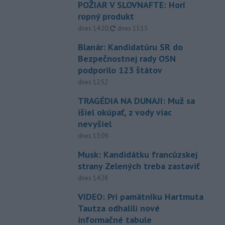
POŽIAR V SLOVNAFTE: Horí
ropný produkt
aktualizované
dnes 14:20
,
dnes 15:15
Blanár: Kandidatúru SR do
Bezpečnostnej rady OSN
podporilo 123 štátov
dnes 12:52
TRAGÉDIA NA DUNAJI: Muž sa
išiel okúpať, z vody viac
nevyšiel
dnes 13:09
Musk: Kandidátku francúzskej
strany Zelených treba zastaviť
dnes 14:28
VIDEO: Pri pamätníku Hartmuta
Tautza odhalili nové
informačné tabule