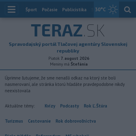
30
°C
Index
Šport
Počasie
Publicistika
Slovensko
Zahranič
TERAZ
.SK
Spravodajský portál Tlačovej agentúry Slovenskej
republiky
Piatok
7. august 2026
Meniny má
Štefánia
Úprimne ľutujeme, že sme nenašli odkaz na ktorý ste boli
nasmerovaní, ale stránka ktorú hľadáte pravdepodobne nikdy
neexistovala
Aktuálne témy:
Kvízy
Podcasty
Rok Ľ.Štúra
Turizmus
Cestovanie
Rok dobrovoľníctva