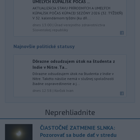
UMELÝCH KÚPALÍSK POČAS ...
AKTUALIZÁCIA STAVU PRÍRODNÝCH A UMELÝCH
KÚPALÍSK POČAS KÚPACEJ SEZÓNY 2026 (32. TÝŽDEŇ)
V 32. kalendárnom týždni (ku dň...
dnes 13:00
|
Úrad verejného zdravotníctva
Slovenskej republiky
Najnovšie politické statusy
Dôrazne odsudzujem útok na študenta z
Indie v Nitre. Ta...
Dôrazne odsudzujem útok na študenta z Indie v
Nitre. Takéto násilie nemá v slušnej spoločnosti
žiadne ospravedlnenie a j...
dnes 12:58
|
Korčok Ivan
Neprehliadnite
ČIASTOČNÉ ZATMENIE SLNKA:
Pozorovať sa bude dať v stredu