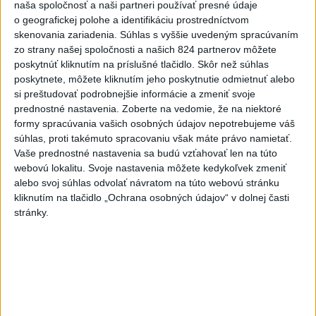
naša spoločnosť a naši partneri používať presné údaje
dotácií
o geografickej polohe a identifikáciu prostredníctvom
dnes 15:20
skenovania zariadenia. Súhlas s vyššie uvedeným spracúvaním
zo strany našej spoločnosti a našich 824 partnerov môžete
POŽIAR V SLOVNAFTE: Horí ropný produkt
poskytnúť kliknutím na príslušné tlačidlo. Skôr než súhlas
poskytnete, môžete kliknutím jeho poskytnutie odmietnuť alebo
si preštudovať podrobnejšie informácie a zmeniť svoje
Zdravotné riziká na festivale: Odborníci radia, čoho sa
prednostné nastavenia.
Zoberte na vedomie, že na niektoré
vyvarovať
formy spracúvania vašich osobných údajov nepotrebujeme váš
súhlas, proti takémuto spracovaniu však máte právo namietať.
ÚVZ: Povolenie na prevádzku malo k piatku 170 umelých
Vaše prednostné nastavenia sa budú vzťahovať len na túto
kúpalísk
webovú lokalitu. Svoje nastavenia môžete kedykoľvek zmeniť
alebo svoj súhlas odvolať návratom na túto webovú stránku
Zahraničie
kliknutím na tlačidlo „Ochrana osobných údajov“ v dolnej časti
stránky.
Výbuch na damaskom predmestí sa
zaobišiel bez obetí
dnes 15:12
AFP:Koalícia pod vedením Rijádu sa nebude len prizerať na
útoky húsíov