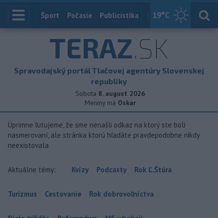
19
°C
Index
Šport
Počasie
Publicistika
Slovensko
Zahranič
TERAZ
.SK
Spravodajský portál Tlačovej agentúry Slovenskej
republiky
Sobota
8. august 2026
Meniny má
Oskar
Úprimne ľutujeme, že sme nenašli odkaz na ktorý ste boli
nasmerovaní, ale stránka ktorú hľadáte pravdepodobne nikdy
neexistovala
Aktuálne témy:
Kvízy
Podcasty
Rok Ľ.Štúra
Turizmus
Cestovanie
Rok dobrovoľníctva