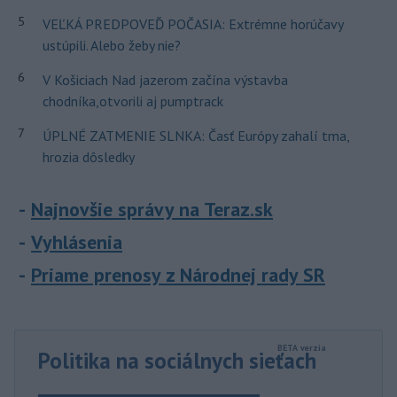
5
VEĽKÁ PREDPOVEĎ POČASIA: Extrémne horúčavy
ustúpili. Alebo žeby nie?
6
V Košiciach Nad jazerom začína výstavba
chodníka,otvorili aj pumptrack
7
ÚPLNÉ ZATMENIE SLNKA: Časť Európy zahalí tma,
hrozia dôsledky
Najnovšie správy na Teraz.sk
Vyhlásenia
Priame prenosy z Národnej rady SR
Politika na sociálnych sieťach