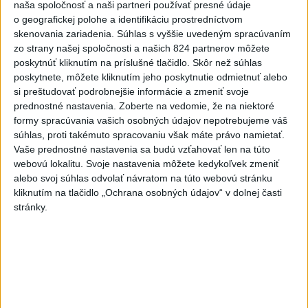
naša spoločnosť a naši partneri používať presné údaje
Nitre
o geografickej polohe a identifikáciu prostredníctvom
včera 18:06
skenovania zariadenia. Súhlas s vyššie uvedeným spracúvaním
zo strany našej spoločnosti a našich 824 partnerov môžete
Rezort školstva pomôže samosprávam s určovaním
poskytnúť kliknutím na príslušné tlačidlo. Skôr než súhlas
školských obvodov
poskytnete, môžete kliknutím jeho poskytnutie odmietnuť alebo
si preštudovať podrobnejšie informácie a zmeniť svoje
O jedného prevádzača menej: Prispela k tomu aj slovenská
prednostné nastavenia.
Zoberte na vedomie, že na niektoré
polícia
formy spracúvania vašich osobných údajov nepotrebujeme váš
súhlas, proti takémuto spracovaniu však máte právo namietať.
POŽIAR V SLOVNAFTE: Došlo k narušeniu jednej z nádrží
Vaše prednostné nastavenia sa budú vzťahovať len na túto
webovú lokalitu. Svoje nastavenia môžete kedykoľvek zmeniť
alebo svoj súhlas odvolať návratom na túto webovú stránku
Zahraničie
kliknutím na tlačidlo „Ochrana osobných údajov“ v dolnej časti
stránky.
Turecko: Nová obranná dohoda nie v
rozpore so záväzkami voči NATO
včera 22:09
Ruská ambasáda označila nález dronu na letisku v Lipsku za
provokáciu