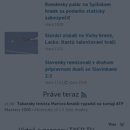
Románsky palác na Spišskom
hrade sa podarilo staticky
zabezpečiť
včera 18:00
Slováci získali vo Vichy bronz,
Lacko: Rastú talentovaní hráči
včera 15:51
Slovenky remizovali v druhom
prípravnom dueli so Slovinkami
2:2
aktualizované
včera 17:13
,
včera 19:45
Práve teraz
-
Taliansky tenista Matteo Arnaldi vypadol na turnaji ATP
21:30
Masters 1000
v Montreale už v 3. kole dvojhry.
Viac
Videá a prenosy TASR TV