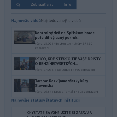
Zobraziť viac
Info
Najnovšie videá
Najsledovanejšie videá
Kontrolný deň na Spišskom hrade
potvrdil výrazný pokrok...
včera 18:09
|
Ministerstvo kultúry SR
|
20
zobrazení
⁉️FICO, KDE STE⁉️ČO TIE VAŠE DRÍSTY
O BENZÍNE⁉️VŠETKÝCH...
včera 17:02
|
Jakab Július
|
7390
zobrazení
Taraba: Rozvíjame všetky kúty
Slovenska
včera 16:57
|
Taraba Tomáš
|
4808
zobrazení
Najnovšie statusy štátnych inštitúcií
CHYSTÁTE SA VON? UŽITE SI ZÁBAVU A