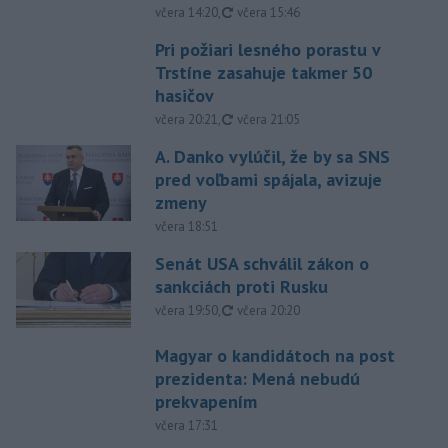
aktualizované
včera 14:20
,
včera 15:46
Pri požiari lesného porastu v
Trstíne zasahuje takmer 50
hasičov
aktualizované
včera 20:21
,
včera 21:05
A. Danko vylúčil, že by sa SNS
pred voľbami spájala, avizuje
zmeny
včera 18:51
Senát USA schválil zákon o
sankciách proti Rusku
aktualizované
včera 19:50
,
včera 20:20
Magyar o kandidátoch na post
prezidenta: Mená nebudú
prekvapením
včera 17:31