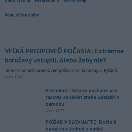
Dielo týždňa
Referendum
MS v hokeji
Komunálne voľby
VEĽKÁ PREDPOVEĎ POČASIA: Extrémne
horúčavy ustúpili. Alebo žeby nie?
Teraz.sk prináša predpoveď počasia na nasledujúci týždeň.
včera 16:00
Prezident: Násilie páchané pre
rasovú nenávisť treba odsúdiť v
zárodku
včera 12:33
POŽIAR V SLOVNAFTE: Došlo k
narušeniu jednej z nádrží