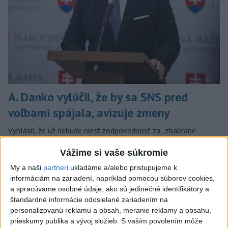
A. Danko vylúčil, že by sa SNS pred
voľbami spájala, avizuje zmeny
Vyhlásil, že už nebude niesť zodpovednosť za „zbabrané
zonácie, odposluchy ani za iné veci, s ktorými SNS nemá nič
Vážime si vaše súkromie
spoločné“.
včera 18:51
My a naši
partneri
ukladáme a/alebo pristupujeme k
informáciám na zariadení, napríklad pomocou súborov cookies,
Slovensko
a spracúvame osobné údaje, ako sú jedinečné identifikátory a
štandardné informácie odosielané zariadením na
KDH od polície očakáva rýchle
personalizovanú reklamu a obsah, meranie reklamy a obsahu,
vyšetrenie útoku na cudzincov v
prieskumy publika a vývoj služieb.
S vaším povolením môže