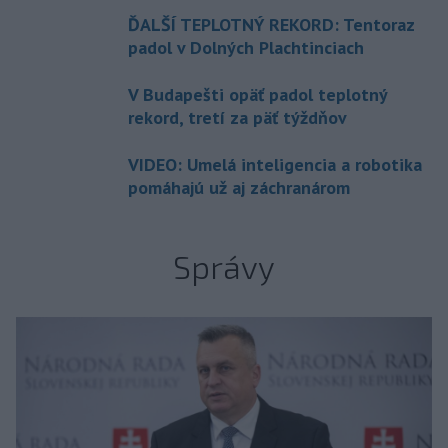
ĎALŠÍ TEPLOTNÝ REKORD: Tentoraz
padol v Dolných Plachtinciach
V Budapešti opäť padol teplotný
rekord, tretí za päť týždňov
VIDEO: Umelá inteligencia a robotika
pomáhajú už aj záchranárom
Správy