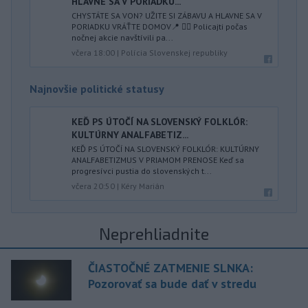
HLAVNE SA V PORIADKU...
CHYSTÁTE SA VON? UŽITE SI ZÁBAVU A HLAVNE SA V
PORIADKU VRÁŤTE DOMOV📍 👮‍♂️ Policajti počas
nočnej akcie navštívili pa...
včera 18:00
|
Polícia Slovenskej republiky
Najnovšie politické statusy
KEĎ PS ÚTOČÍ NA SLOVENSKÝ FOLKLÓR:
KULTÚRNY ANALFABETIZ...
KEĎ PS ÚTOČÍ NA SLOVENSKÝ FOLKLÓR: KULTÚRNY
ANALFABETIZMUS V PRIAMOM PRENOSE Keď sa
progresívci pustia do slovenských t...
včera 20:50
|
Kéry Marián
Neprehliadnite
ČIASTOČNÉ ZATMENIE SLNKA:
Pozorovať sa bude dať v stredu