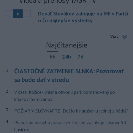
Deväť Slovákov zabojuje na ME v Paríži
o čo najlepšie výsledky
Viac
Najčítanejšie
6h
24h
7d
ČIASTOČNÉ ZATMENIE SLNKA: Pozorovať
1
sa bude dať v stredu
2
V časti Košice-Krásna otvorili park pomenovaný po
kňazovi Semivanovi
3
POŽIAR V SLOVNAFTE: Došlo k narušeniu jednej z nádrží
4
Pri požiari lesného porastu v Trstíne zasahuje takmer 50
hasičov