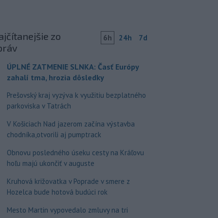
jčítanejšie zo
6h
24h
7d
práv
ÚPLNÉ ZATMENIE SLNKA: Časť Európy
zahalí tma, hrozia dôsledky
Prešovský kraj vyzýva k využitiu bezplatného
parkoviska v Tatrách
V Košiciach Nad jazerom začína výstavba
chodníka,otvorili aj pumptrack
Obnovu posledného úseku cesty na Kráľovu
hoľu majú ukončiť v auguste
Kruhová križovatka v Poprade v smere z
Hozelca bude hotová budúci rok
Mesto Martin vypovedalo zmluvy na tri