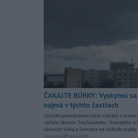
ČAKAJTE BÚRKY: Vyskytnú sa 
najmä v týchto častiach
Výstrahy pred búrkami ústav vyhlásil v celom 
väčšine okresov Trenčianskeho, Trnavského a Ž
okresoch Snina a Sobrance na východe krajiny.
aktualizované
včera 18:54
,
včera 19:09