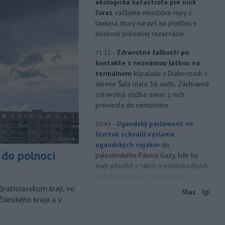
ekologická katastrofa pre únik
čoraz
väčšieho množstva ropy z
tankera, ktorý narazil na plytčinu v
blízkosti prírodnej rezervácie.
-
Zdravotné ťažkosti po
21:22
kontakte s neznámou látkou na
termálnom
kúpalisku v Diakovciach v
okrese Šaľa malo 16 osôb. Záchranná
zdravotná služba osem z nich
previezla do nemocnice.
-
Ugandský parlament vo
20:49
štvrtok schválil vyslanie
ugandských vojakov
do
do polnoci
palestínskeho Pásma Gazy, kde by
mali pôsobiť v rámci medzinárodných
stabilizačných síl, ktoré navrhol
americký prezident Donald Trump.
Bratislavskom kraji, vo
Viac
ilinského kraja a v
-
Anglická futbalová asociácia
20:07
(FA) stiahla svoju podporu