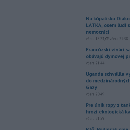
Na kúpalisku Diak
LÁTKA, osem ľudí s
nemocnici
aktualizovan
včera 18:23
,
včera 21:38
Francúzski vinári s
obávajú dymovej pr
včera 21:44
Uganda schválila v
do medzinárodných
Gazy
včera 20:49
Pre únik ropy z ta
hrozí ekologická k
včera 21:59
Ráž: Podpísali sme