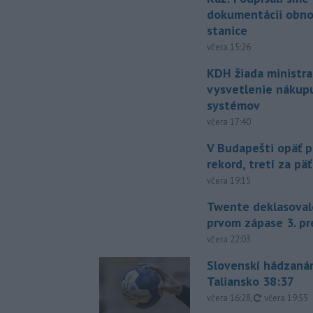
dokumentácii obno
stanice
včera 15:26
KDH žiada ministra
vysvetlenie nákup
systémov
včera 17:40
V Budapešti opäť p
rekord, tretí za pä
včera 19:15
Twente deklasoval
prvom zápase 3. pr
včera 22:03
Slovenskí hádzanár
Taliansko 38:37
aktualizovan
včera 16:28
,
včera 19:55