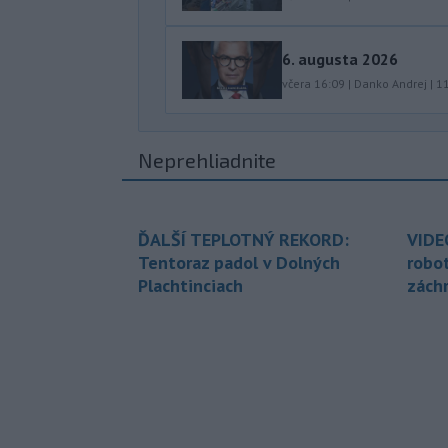
6. augusta 2026
včera 16:09
|
Danko Andrej
|
1
Neprehliadnite
ĎALŠÍ TEPLOTNÝ REKORD:
VIDE
Tentoraz padol v Dolných
robo
Plachtinciach
zách