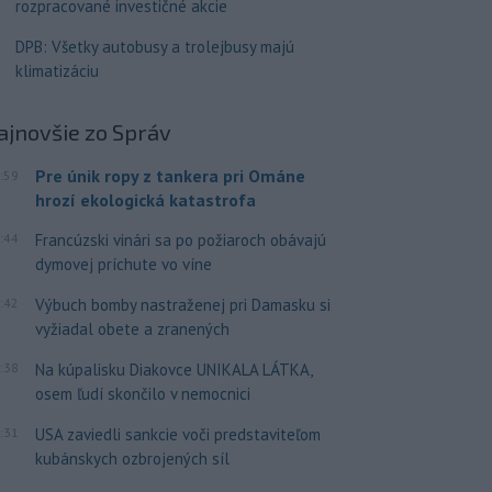
rozpracované investičné akcie
DPB: Všetky autobusy a trolejbusy majú
klimatizáciu
ajnovšie
zo Správ
Pre únik ropy z tankera pri Ománe
:59
hrozí ekologická katastrofa
:44
Francúzski vinári sa po požiaroch obávajú
dymovej príchute vo víne
:42
Výbuch bomby nastraženej pri Damasku si
vyžiadal obete a zranených
:38
Na kúpalisku Diakovce UNIKALA LÁTKA,
osem ľudí skončilo v nemocnici
:31
USA zaviedli sankcie voči predstaviteľom
kubánskych ozbrojených síl