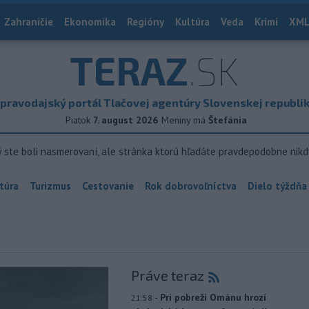
Zahraničie
Ekonomika
Regióny
Kultúra
Veda
Krimi
XML
TERAZ
.SK
pravodajský portál Tlačovej agentúry Slovenskej republi
Piatok
7. august 2026
Meniny má
Štefánia
ý ste boli nasmerovaní, ale stránka ktorú hľadáte pravdepodobne nikd
túra
Turizmus
Cestovanie
Rok dobrovoľníctva
Dielo týždňa
Práve teraz
-
Pri pobreží Ománu hrozí
21:58