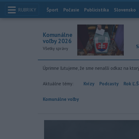
RUBRIKY
Index
Šport
Počasie
Publicistika
Slovensko
Komunálne
voľby 2026
S
Všetky správy
Úprimne ľutujeme, že sme nenašli odkaz na ktor
Aktuálne témy:
Kvízy
Podcasty
Rok Ľ.Š
Komunálne voľby