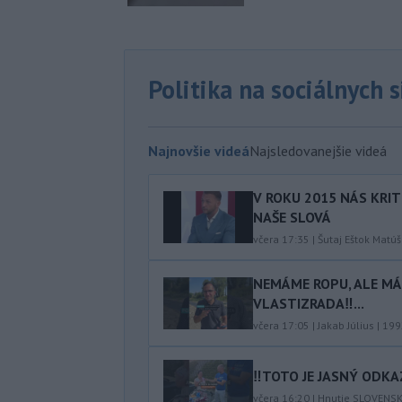
Politika na sociálnych 
Najnovšie videá
Najsledovanejšie videá
V ROKU 2015 NÁS KRIT
NAŠE SLOVÁ
včera 17:35
|
Šutaj Eštok Matúš
NEMÁME ROPU, ALE MÁM
VLASTIZRADA‼️...
včera 17:05
|
Jakab Július
|
199
‼️TOTO JE JASNÝ ODKAZ
včera 16:20
|
Hnutie SLOVENS