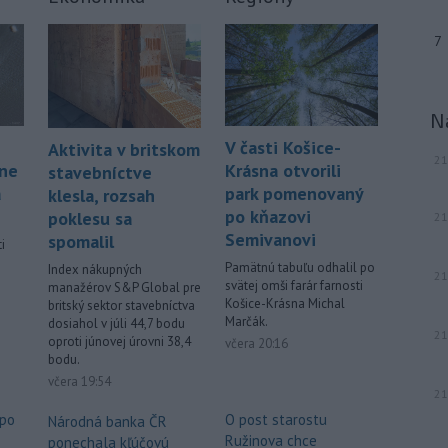
7
N
V časti Košice-
Aktivita v britskom
21
áne
Krásna otvorili
stavebníctve
á
park pomenovaný
klesla, rozsah
po kňazovi
poklesu sa
21
Semivanovi
spomalil
i
Pamätnú tabuľu odhalil po
Index nákupných
21
svätej omši farár farnosti
manažérov S&P Global pre
.
Košice-Krásna Michal
britský sektor stavebníctva
Marčák.
dosiahol v júli 44,7 bodu
21
oproti júnovej úrovni 38,4
včera 20:16
bodu.
včera 19:54
21
 po
O post starostu
Národná banka ČR
Ružinova chce
ponechala kľúčovú