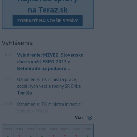
na Teraz.sk
ZOBRAZIŤ NAJNOVŠIE SPRÁVY
Vyhlásenia
Vyjadrenie: MZVEZ: Slovensko
18:12
chce využiť EXPO 2027 v
Belehrade na podporu...
12:26
Oznámenie: TK ministra práce,
sociálnych vecí a rodiny SR Erika
Tomáša
12:11
Oznámenie: TK ministra investícií
Samuela Migaľa
Viac