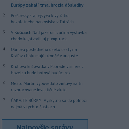
Európy zahalí tma, hrozia dôsledky
2
Prešovský kraj vyzýva k využitiu
bezplatného parkoviska v Tatrách
3
V Košiciach Nad jazerom začína výstavba
chodníka,otvorili aj pumptrack
4
Obnovu posledného úseku cesty na
Kráľovu hoľu majú ukončiť v auguste
5
Kruhová križovatka v Poprade v smere z
Hozelca bude hotová budúci rok
6
Mesto Martin vypovedalo zmluvy na tri
rozpracované investičné akcie
7
ČAKAJTE BÚRKY: Vyskytnú sa do polnoci
najmä v týchto častiach
Najnovšie správy