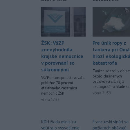
Pre únik ropy z
ŽSK: VšZP
tankera pri Om
znevýhodnila
hrozí ekologick
krajské nemocnice
katastrofa
v porovnaní so
súkromnými
Tanker uviazol v oblast
okolo chránených
VšZP pritom predstavovala
ostrovov a citlivej z
približne 78 percent
ekologického hľadiska
efektívneho casemixu
včera 21:59
nemocníc ŽSK.
včera 17:57
Francúzski vinári sa
KDH žiada ministra
požiaroch obávajú
vnútra o vysvetlenie