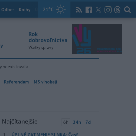
21
°C
 Odber
Knihy
Útulkovo
Magazín
News Now
Archív
TASR
Rok
dobrovoľníctva
ky
Všetky správy
y neexistovala
Referendum
MS v hokeji
Najčítanejšie
6h
24h
7d
ÚPLNÉ ZATMENIE SLNKA: Časť
1