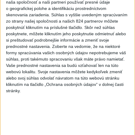
naša spoločnosť a naši partneri používať presné údaje
vyšetrenie útoku na cudzincov v
o geografickej polohe a identifikáciu prostredníctvom
Nitre
skenovania zariadenia. Súhlas s vyššie uvedeným spracúvaním
dnes 18:06
zo strany našej spoločnosti a našich 824 partnerov môžete
poskytnúť kliknutím na príslušné tlačidlo. Skôr než súhlas
Rezort školstva pomôže samosprávam s určovaním
poskytnete, môžete kliknutím jeho poskytnutie odmietnuť alebo
školských obvodov
si preštudovať podrobnejšie informácie a zmeniť svoje
prednostné nastavenia.
Zoberte na vedomie, že na niektoré
O jedného prevádzača menej: Prispela k tomu aj slovenská
formy spracúvania vašich osobných údajov nepotrebujeme váš
polícia
súhlas, proti takémuto spracovaniu však máte právo namietať.
Vaše prednostné nastavenia sa budú vzťahovať len na túto
POŽIAR V SLOVNAFTE: Došlo k narušeniu jednej z nádrží
webovú lokalitu. Svoje nastavenia môžete kedykoľvek zmeniť
alebo svoj súhlas odvolať návratom na túto webovú stránku
kliknutím na tlačidlo „Ochrana osobných údajov“ v dolnej časti
Zahraničie
stránky.
Turecko: Nová obranná dohoda nie v
rozpore so záväzkami voči NATO
dnes 22:09
Ruská ambasáda označila nález dronu na letisku v Lipsku za