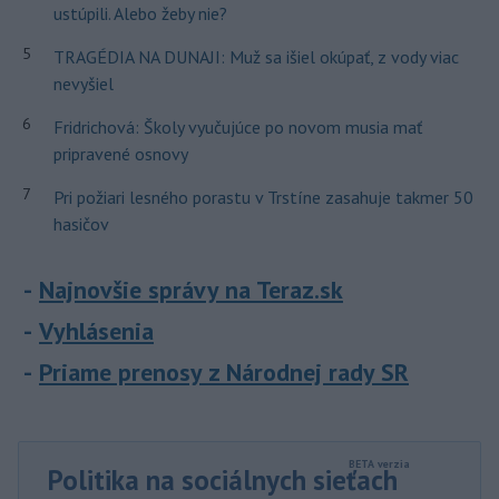
ustúpili. Alebo žeby nie?
5
TRAGÉDIA NA DUNAJI: Muž sa išiel okúpať, z vody viac
nevyšiel
6
Fridrichová: Školy vyučujúce po novom musia mať
pripravené osnovy
7
Pri požiari lesného porastu v Trstíne zasahuje takmer 50
hasičov
Najnovšie správy na Teraz.sk
Vyhlásenia
Priame prenosy z Národnej rady SR
Politika na sociálnych sieťach