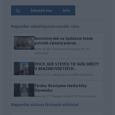
Zobraziť viac
Info
Najnovšie videá
Najsledovanejšie videá
Kontrolný deň na Spišskom hrade
potvrdil výrazný pokrok...
dnes 18:09
|
Ministerstvo kultúry SR
|
16
zobrazení
⁉️FICO, KDE STE⁉️ČO TIE VAŠE DRÍSTY
O BENZÍNE⁉️VŠETKÝCH...
dnes 17:02
|
Jakab Július
|
4008
zobrazení
Taraba: Rozvíjame všetky kúty
Slovenska
dnes 16:57
|
Taraba Tomáš
|
3130
zobrazení
Najnovšie statusy štátnych inštitúcií