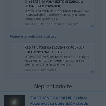
CHYSTÁTE SA VON? UŽITE SI ZÁBAVU A
HLAVNE SA V PORIADKU...
CHYSTÁTE SA VON? UŽITE SI ZÁBAVU A HLAVNE SA V
PORIADKU VRÁŤTE DOMOV📍 👮‍♂️ Policajti počas
nočnej akcie navštívili pa...
dnes 18:00
|
Polícia Slovenskej republiky
Najnovšie politické statusy
KEĎ PS ÚTOČÍ NA SLOVENSKÝ FOLKLÓR:
KULTÚRNY ANALFABETIZ...
KEĎ PS ÚTOČÍ NA SLOVENSKÝ FOLKLÓR: KULTÚRNY
ANALFABETIZMUS V PRIAMOM PRENOSE Keď sa
progresívci pustia do slovenských t...
dnes 20:50
|
Kéry Marián
Neprehliadnite
ČIASTOČNÉ ZATMENIE SLNKA:
Pozorovať sa bude dať v stredu