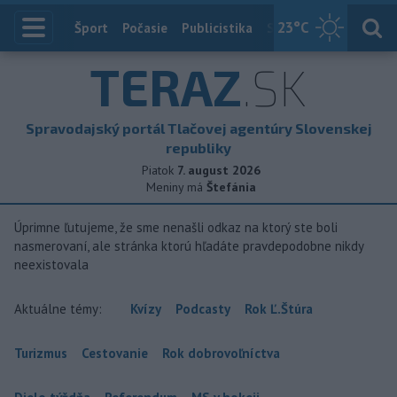
23
°C
Index
Šport
Počasie
Publicistika
Slovensko
Zahranič
TERAZ
.SK
Spravodajský portál Tlačovej agentúry Slovenskej
republiky
Piatok
7. august 2026
Meniny má
Štefánia
Úprimne ľutujeme, že sme nenašli odkaz na ktorý ste boli
nasmerovaní, ale stránka ktorú hľadáte pravdepodobne nikdy
neexistovala
Aktuálne témy:
Kvízy
Podcasty
Rok Ľ.Štúra
Turizmus
Cestovanie
Rok dobrovoľníctva