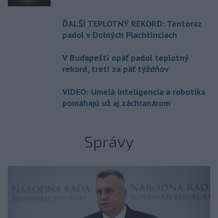
ĎALŠÍ TEPLOTNÝ REKORD: Tentoraz
padol v Dolných Plachtinciach
V Budapešti opäť padol teplotný
rekord, tretí za päť týždňov
VIDEO: Umelá inteligencia a robotika
pomáhajú už aj záchranárom
Správy