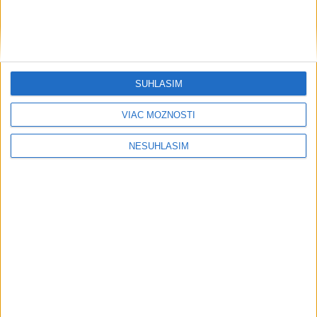
SÚHLASÍM
VIAC MOŽNOSTÍ
NESÚHLASÍM
....