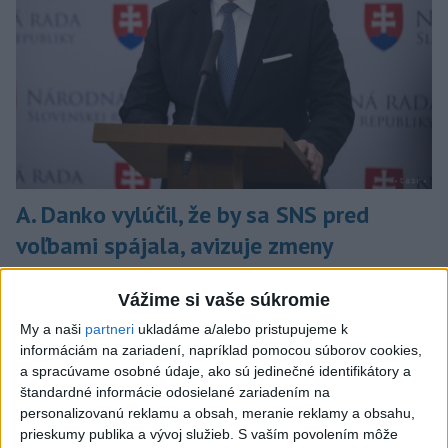
A. Danko vylúčil, že by sa SNS pred
voľbami spájala, avizuje zmeny
Vyhlásil, že už nebude niesť zodpovednosť za „zbabrané
Vážime si vaše súkromie
zonácie, odposluchy ani za iné veci, s ktorými SNS nemá nič
spoločné“.
My a naši
partneri
ukladáme a/alebo pristupujeme k
dnes 18:51
informáciám na zariadení, napríklad pomocou súborov cookies,
a spracúvame osobné údaje, ako sú jedinečné identifikátory a
Slovensko
štandardné informácie odosielané zariadením na
personalizovanú reklamu a obsah, meranie reklamy a obsahu,
KDH od polície očakáva rýchle
prieskumy publika a vývoj služieb.
S vaším povolením môže