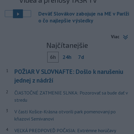
Deväť Slovákov zabojuje na ME v Paríži
o čo najlepšie výsledky
Viac
Najčítanejšie
6h
24h
7d
POŽIAR V SLOVNAFTE: Došlo k narušeniu
1
jednej z nádrží
2
ČIASTOČNÉ ZATMENIE SLNKA: Pozorovať sa bude dať v
stredu
3
V časti Košice-Krásna otvorili park pomenovaný po
kňazovi Semivanovi
4
VEĽKÁ PREDPOVEĎ POČASIA: Extrémne horúčavy