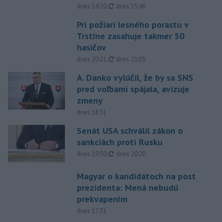
aktualizované
dnes 14:20
,
dnes 15:46
Pri požiari lesného porastu v
Trstíne zasahuje takmer 50
hasičov
aktualizované
dnes 20:21
,
dnes 21:05
A. Danko vylúčil, že by sa SNS
pred voľbami spájala, avizuje
zmeny
dnes 18:51
Senát USA schválil zákon o
sankciách proti Rusku
aktualizované
dnes 19:50
,
dnes 20:20
Magyar o kandidátoch na post
prezidenta: Mená nebudú
prekvapením
dnes 17:31