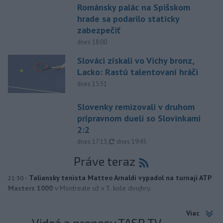
Románsky palác na Spišskom
hrade sa podarilo staticky
zabezpečiť
dnes 18:00
Slováci získali vo Vichy bronz,
Lacko: Rastú talentovaní hráči
dnes 15:51
Slovenky remizovali v druhom
prípravnom dueli so Slovinkami
2:2
aktualizované
dnes 17:13
,
dnes 19:45
Práve teraz
-
Taliansky tenista Matteo Arnaldi vypadol na turnaji ATP
21:30
Masters 1000
v Montreale už v 3. kole dvojhry.
Viac
Videá a prenosy TASR TV