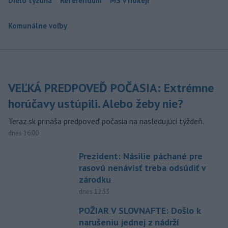
Dielo týždňa
Referendum
MS v hokeji
Komunálne voľby
VEĽKÁ PREDPOVEĎ POČASIA: Extrémne
horúčavy ustúpili. Alebo žeby nie?
Teraz.sk prináša predpoveď počasia na nasledujúci týždeň.
dnes 16:00
Prezident: Násilie páchané pre
rasovú nenávisť treba odsúdiť v
zárodku
dnes 12:33
POŽIAR V SLOVNAFTE: Došlo k
narušeniu jednej z nádrží