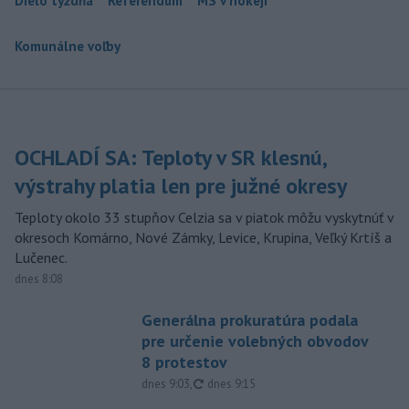
Dielo týždňa
Referendum
MS v hokeji
Komunálne voľby
OCHLADÍ SA: Teploty v SR klesnú,
výstrahy platia len pre južné okresy
Teploty okolo 33 stupňov Celzia sa v piatok môžu vyskytnúť v
okresoch Komárno, Nové Zámky, Levice, Krupina, Veľký Krtíš a
Lučenec.
dnes 8:08
Generálna prokuratúra podala
pre určenie volebných obvodov
8 protestov
aktualizované
dnes 9:03
,
dnes 9:15