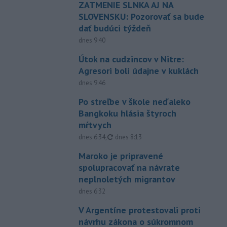
ZATMENIE SLNKA AJ NA
SLOVENSKU: Pozorovať sa bude
dať budúci týždeň
dnes 9:40
Útok na cudzincov v Nitre:
Agresori boli údajne v kuklách
dnes 9:46
Po streľbe v škole neďaleko
Bangkoku hlásia štyroch
mŕtvych
aktualizované
dnes 6:34
,
dnes 8:13
Maroko je pripravené
spolupracovať na návrate
neplnoletých migrantov
dnes 6:32
V Argentíne protestovali proti
návrhu zákona o súkromnom