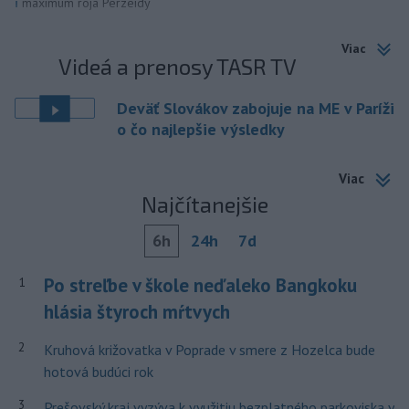
i
maximum roja Perzeidy
Viac
Videá a prenosy TASR TV
Deväť Slovákov zabojuje na ME v Paríži
o čo najlepšie výsledky
Viac
Najčítanejšie
6h
24h
7d
Po streľbe v škole neďaleko Bangkoku
1
hlásia štyroch mŕtvych
2
Kruhová križovatka v Poprade v smere z Hozelca bude
hotová budúci rok
3
Prešovský kraj vyzýva k využitiu bezplatného parkoviska v