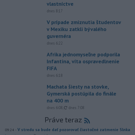
vlastníctve
dnes 8:17
V prípade zmiznutia študentov
v Mexiku zatkli bývalého
guvernéra
dnes 6:22
Afrika jednomyseľne podporila
Infantina, víta ospravedlnenie
FIFA
dnes 6:18
Machata šiesty na stovke,
Gymerská postúpila do finále
na 400 m
aktualizované
dnes 6:08
,
dnes 7:08
Práve teraz
-
V stredu sa bude dať pozorovať čiastočné zatmenie Slnka
09:24