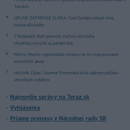
Tatrách
4
ÚPLNÉ ZATMENIE SLNKA: Časť Európy zahalí tma,
hrozia dôsledky
5
V Košiciach Nad jazerom začína výstavba
chodníka,otvorili aj pumptrack
6
Mesto Martin vypovedalo zmluvy na tri rozpracované
investičné akcie
7
Historik Zajac: Územie Slovenska bolo jadrom poľsko-
uhorských vzťahov
Najnovšie správy na Teraz.sk
Vyhlásenia
Priame prenosy z Národnej rady SR