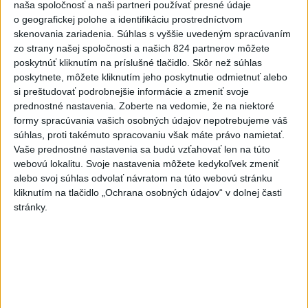
naša spoločnosť a naši partneri používať presné údaje
ZATMENIE SLNKA AJ NA SLOVENSKU:
o geografickej polohe a identifikáciu prostredníctvom
Pozorovať sa bude dať budúci týždeň
skenovania zariadenia. Súhlas s vyššie uvedeným spracúvaním
dnes 9:40
zo strany našej spoločnosti a našich 824 partnerov môžete
poskytnúť kliknutím na príslušné tlačidlo. Skôr než súhlas
Generálna prokuratúra podala pre určenie volebných
poskytnete, môžete kliknutím jeho poskytnutie odmietnuť alebo
obvodov 8 protestov
si preštudovať podrobnejšie informácie a zmeniť svoje
prednostné nastavenia.
Zoberte na vedomie, že na niektoré
ŽSK: VšZP znevýhodnila krajské nemocnice v porovnaní so
formy spracúvania vašich osobných údajov nepotrebujeme váš
súkromnými
súhlas, proti takémuto spracovaniu však máte právo namietať.
Vaše prednostné nastavenia sa budú vzťahovať len na túto
KDH žiada ministra vnútra o vysvetlenie nákupu kamerových
webovú lokalitu. Svoje nastavenia môžete kedykoľvek zmeniť
systémov
alebo svoj súhlas odvolať návratom na túto webovú stránku
kliknutím na tlačidlo „Ochrana osobných údajov“ v dolnej časti
Zahraničie
stránky.
Ukrajina opäť zasiahla sklad
Wildberries v Jekaterinburgu
dnes 9:16
Na farme v Nemecku uhynulo pri požiari vyše 1000