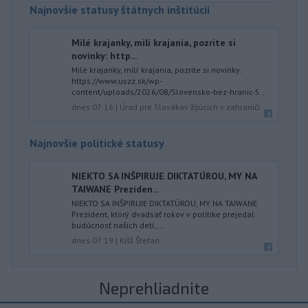
Najnovšie statusy štátnych inštitúcií
Milé krajanky, milí krajania, pozrite si
novinky: http...
Milé krajanky, milí krajania, pozrite si novinky:
https://www.uszz.sk/wp-
content/uploads/2026/08/Slovensko-bez-hranic-5...
dnes 07:16
|
Úrad pre Slovákov žijúcich v zahraničí
Najnovšie politické statusy
NIEKTO SA INŠPIRUJE DIKTATÚROU, MY NA
TAIWANE Preziden...
NIEKTO SA INŠPIRUJE DIKTATÚROU, MY NA TAIWANE
Prezident, ktorý dvadsať rokov v politike prejedal
budúcnosť našich detí,...
dnes 07:19
|
Kišš Štefan
Neprehliadnite