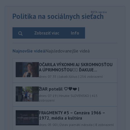
Politika na sociálnych sieťach
Zobraziť viac
Info
Najnovšie videá
Najsledovanejšie videá
OČARILA VÝKONMI AJ SKROMNOSŤOU
A ÚPRIMNOSŤOU👍🏻 ĎAKUJE...
dnes 07:35
|
Jakab Július
|
256
zobrazení
ŽIAR potešil 🤍💙❤️ |
dnes 07:19
|
Hnutie SLOVENSKO
|
415
zobrazení
FRAGMENTY #5 – Cenzúra 1966 –
1972, média a kultúra
dnes 05:00
|
Ústav pamäti národa
|
8
zobrazení