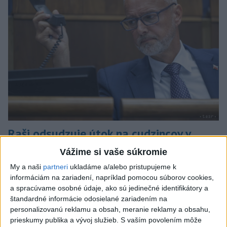
Raši odsudzuje útok na cudzincov v
Nitre
Vážime si vaše súkromie
Verí, že polícia páchateľov nájde a za tento čin ponesú
My a naši
partneri
ukladáme a/alebo pristupujeme k
následky.
informáciám na zariadení, napríklad pomocou súborov cookies,
a spracúvame osobné údaje, ako sú jedinečné identifikátory a
dnes 8:41
štandardné informácie odosielané zariadením na
personalizovanú reklamu a obsah, meranie reklamy a obsahu,
Slovensko
prieskumy publika a vývoj služieb.
S vaším povolením môže