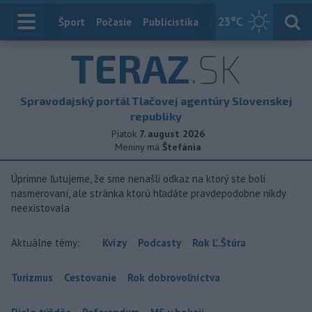
23
°C
Index
Šport
Počasie
Publicistika
Slovensko
Zahranič
TERAZ
.SK
Spravodajský portál Tlačovej agentúry Slovenskej
republiky
Piatok
7. august 2026
Meniny má
Štefánia
Úprimne ľutujeme, že sme nenašli odkaz na ktorý ste boli
nasmerovaní, ale stránka ktorú hľadáte pravdepodobne nikdy
neexistovala
Aktuálne témy:
Kvízy
Podcasty
Rok Ľ.Štúra
Turizmus
Cestovanie
Rok dobrovoľníctva