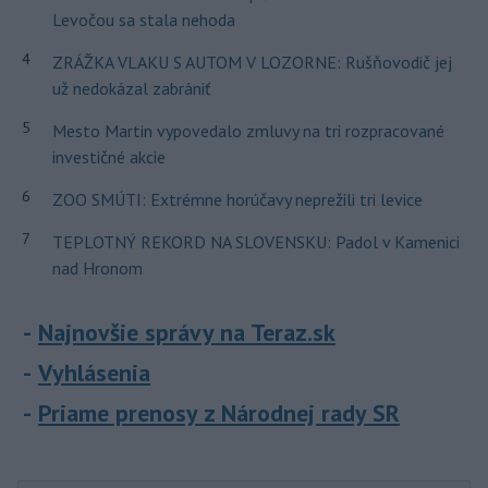
Levočou sa stala nehoda
4
ZRÁŽKA VLAKU S AUTOM V LOZORNE: Rušňovodič jej
už nedokázal zabrániť
5
Mesto Martin vypovedalo zmluvy na tri rozpracované
investičné akcie
6
ZOO SMÚTI: Extrémne horúčavy neprežili tri levice
7
TEPLOTNÝ REKORD NA SLOVENSKU: Padol v Kamenici
nad Hronom
Najnovšie správy na Teraz.sk
Vyhlásenia
Priame prenosy z Národnej rady SR