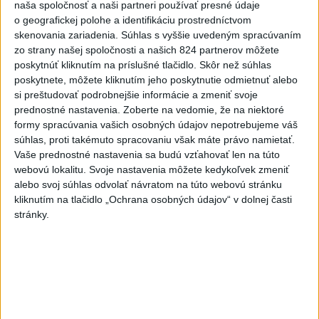
naša spoločnosť a naši partneri používať presné údaje
podvode s ubytovaním
o geografickej polohe a identifikáciu prostredníctvom
skenovania zariadenia. Súhlas s vyššie uvedeným spracúvaním
MV odmieta tvrdenia PS o údajnom nasadení ruského
zo strany našej spoločnosti a našich 824 partnerov môžete
sledovacieho systému
poskytnúť kliknutím na príslušné tlačidlo. Skôr než súhlas
poskytnete, môžete kliknutím jeho poskytnutie odmietnuť alebo
Vo štvrtok má byť opäť horúco, niekde však hrozia búrky
si preštudovať podrobnejšie informácie a zmeniť svoje
prednostné nastavenia.
Zoberte na vedomie, že na niektoré
formy spracúvania vašich osobných údajov nepotrebujeme váš
Zahraničie
súhlas, proti takémuto spracovaniu však máte právo namietať.
Vaše prednostné nastavenia sa budú vzťahovať len na túto
Tureckí poslanci podporili návrh
webovú lokalitu. Svoje nastavenia môžete kedykoľvek zmeniť
zákona o amnestii pre časť členov
alebo svoj súhlas odvolať návratom na túto webovú stránku
PKK
kliknutím na tlačidlo „Ochrana osobných údajov“ v dolnej časti
včera 21:59
stránky.
Poľská vláda nemusí strane PiS vyplatiť zadržaný štátny
príspevok
Dron s výbušninami na letisku Lipsko/Halle: Spustili
vyšetrovanie