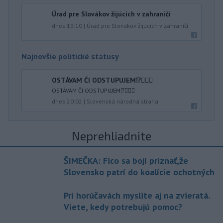
Úrad pre Slovákov žijúcich v zahraničí
dnes 19:10
|
Úrad pre Slovákov žijúcich v zahraničí
Najnovšie politické statusy
OSTÁVAM ČI ODSTUPUJEM⁉️🤷🏻‍♂️
OSTÁVAM ČI ODSTUPUJEM⁉️🤷🏻‍♂️
dnes 20:02
|
Slovenská národná strana
Neprehliadnite
ŠIMEČKA: Fico sa bojí priznať,že
Slovensko patrí do koalície ochotných
Pri horúčavách myslite aj na zvieratá.
Viete, kedy potrebujú pomoc?