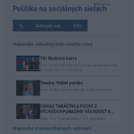
Politika na sociálnych sieťach
Zobraziť viac
Info
Najnovšie videá
Najsledovanejšie videá
TK: Rodinná karta
dnes 21:50
|
Ministerstvo práce, sociálnych vecí
a rodiny SR
|
29
zobrazení
Taraba: Vidieť paniku
dnes 19:32
|
Taraba Tomáš
|
1046
zobrazení
ODKAZ TAKÁČOVI A FICOVI Z
VÝCHODU‼️PORAZÍME VÁS‼️DOSŤ B...
dnes 19:27
|
Jakab Július
|
332
zobrazení
Najnovšie statusy štátnych inštitúcií