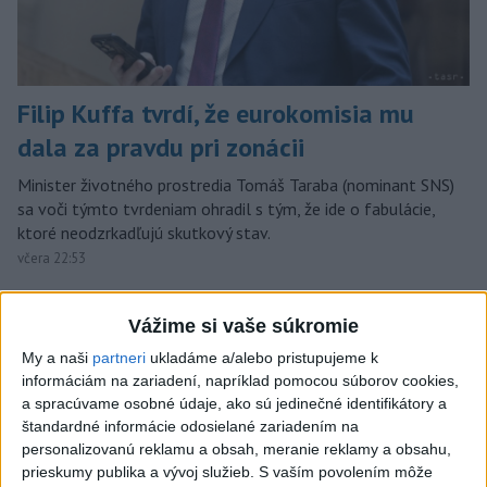
Filip Kuffa tvrdí, že eurokomisia mu
dala za pravdu pri zonácii
Minister životného prostredia Tomáš Taraba (nominant SNS)
sa voči týmto tvrdeniam ohradil s tým, že ide o fabulácie,
ktoré neodzrkadľujú skutkový stav.
včera 22:53
Slovensko
Vážime si vaše súkromie
T. Taraba: SR pomáha Maďarsku s
My a naši
partneri
ukladáme a/alebo pristupujeme k
vodou aj napriek tomu, že je jej málo
informáciám na zariadení, napríklad pomocou súborov cookies,
a spracúvame osobné údaje, ako sú jedinečné identifikátory a
včera 20:49
štandardné informácie odosielané zariadením na
personalizovanú reklamu a obsah, meranie reklamy a obsahu,
prieskumy publika a vývoj služieb.
S vaším povolením môže
SLOVENSKÍ POLICAJTI V CHORVÁTSKU: Pomáhali i pri