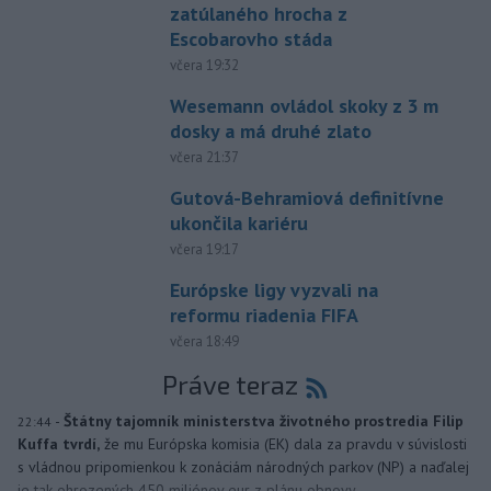
zatúlaného hrocha z
Escobarovho stáda
včera 19:32
Wesemann ovládol skoky z 3 m
dosky a má druhé zlato
včera 21:37
Gutová-Behramiová definitívne
ukončila kariéru
včera 19:17
Európske ligy vyzvali na
reformu riadenia FIFA
včera 18:49
Práve teraz
-
Štátny tajomník ministerstva životného prostredia Filip
22:44
Kuffa tvrdí,
že mu Európska komisia (EK) dala za pravdu v súvislosti
s vládnou pripomienkou k zonáciám národných parkov (NP) a naďalej
je tak ohrozených 450 miliónov eur z plánu obnovy.