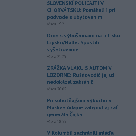
SLOVENSKÍ POLICAJTI V
CHORVÁTSKU: Pomáhali i pri
podvode s ubytovaním
včera 19:21
Dron s výbušninami na letisku
Lipsko/Halle: Spustili
vyšetrovanie
včera 21:29
ZRÁŽKA VLAKU S AUTOM V
LOZORNE: Rušňovodič jej už
nedokázal zabrániť
včera 20:05
Pri sobotňajšom výbuchu v
Moskve údajne zahynul aj zať
generála Čajka
včera 18:55
V Kolumbii zachránili mláďa