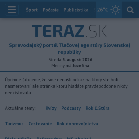
26
°C
Index
Šport
Počasie
Publicistika
Slovensko
Zahranič
TERAZ
.SK
Spravodajský portál Tlačovej agentúry Slovenskej
republiky
Streda
5. august 2026
Meniny má
Jozefína
Úprimne ľutujeme, že sme nenašli odkaz na ktorý ste boli
nasmerovaní, ale stránka ktorú hľadáte pravdepodobne nikdy
neexistovala
Aktuálne témy:
Kvízy
Podcasty
Rok Ľ.Štúra
Turizmus
Cestovanie
Rok dobrovoľníctva