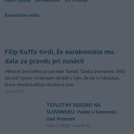
Dielo týždňa
Referendum
MS v hokeji
Komunálne voľby
Filip Kuffa tvrdí, že eurokomisia mu
dala za pravdu pri zonácii
Minister životného prostredia Tomáš Taraba (nominant SNS)
sa voči týmto tvrdeniam ohradil s tým, že ide o fabulácie,
ktoré neodzrkadľujú skutkový stav.
včera 22:53
TEPLOTNÝ REKORD NA
SLOVENSKU: Padol v Kamenici
nad Hronom
aktualizované
včera 17:09
,
včera 18:42