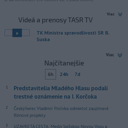
Viac
Videá a prenosy TASR TV
TK Ministra spravodlivosti SR B.
Suska
Viac
Najčítanejšie
6h
24h
7d
Predstavitelia Mladého Hlasu podali
1
trestné oznámenie na I. Korčoka
2
Český herec Vladimír Polívka odmietol zaujímavé
filmové projekty
3
UZAVRETÁ CESTA: Medzi Spišskou Novou Vsou a