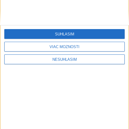
....
SÚHLASÍM
VIAC MOŽNOSTÍ
NESÚHLASÍM
Neprehliadnite