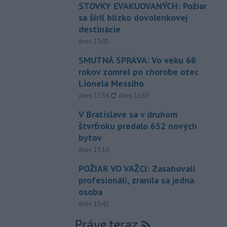
STOVKY EVAKUOVANÝCH: Požiar
sa šíril blízko dovolenkovej
destinácie
dnes 15:01
SMUTNÁ SPRÁVA: Vo veku 68
rokov zomrel po chorobe otec
Lionela Messiho
aktualizované
dnes 15:34
,
dnes 16:53
V Bratislave sa v druhom
štvrťroku predalo 652 nových
bytov
dnes 15:10
POŽIAR VO VAŽCI: Zasahovali
profesionáli, zranila sa jedna
osoba
dnes 15:42
Práve teraz