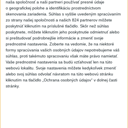
naša spoločnosť a naši partneri používať presné údaje
dnes 10:53
o geografickej polohe a identifikáciu prostredníctvom
skenovania zariadenia. Súhlas s vyššie uvedeným spracúvaním
Slovensko
zo strany našej spoločnosti a našich 824 partnerov môžete
poskytnúť kliknutím na príslušné tlačidlo. Skôr než súhlas
DOVOLENKÁRI, POZOR: Fotky z
poskytnete, môžete kliknutím jeho poskytnutie odmietnuť alebo
dovolenky môžu prilákať zlodejov
si preštudovať podrobnejšie informácie a zmeniť svoje
dnes 15:15
prednostné nastavenia.
Zoberte na vedomie, že na niektoré
formy spracúvania vašich osobných údajov nepotrebujeme váš
súhlas, proti takémuto spracovaniu však máte právo namietať.
Kúpele Brusno pripravujú 19. ročník festivalu Jozefa
Vaše prednostné nastavenia sa budú vzťahovať len na túto
Bednárika
webovú lokalitu. Svoje nastavenia môžete kedykoľvek zmeniť
alebo svoj súhlas odvolať návratom na túto webovú stránku
Dielo týždňa SNG: Za(k)liate peniaze - liatie od Miloša Boďu
kliknutím na tlačidlo „Ochrana osobných údajov“ v dolnej časti
stránky.
Klimatológ: Zeleň môže významným spôsobom
ovplyvňovať klímu miest
Zahraničie
V Rotterdame zadržali muža