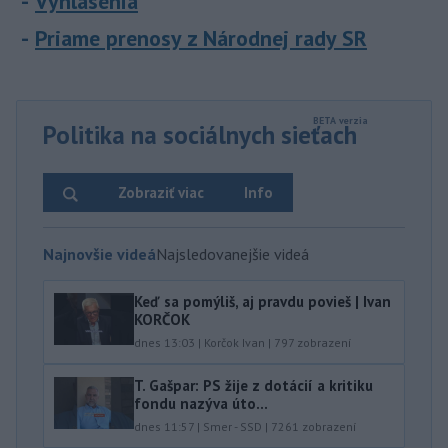
Vyhlásenia
Priame prenosy z Národnej rady SR
Politika na sociálnych sieťach
Zobraziť viac
Info
Najnovšie videá
Najsledovanejšie videá
Keď sa pomýliš, aj pravdu povieš | Ivan
KORČOK
dnes 13:03
|
Korčok Ivan
|
797
zobrazení
T. Gašpar: PS žije z dotácií a kritiku
fondu nazýva úto...
dnes 11:57
|
Smer - SSD
|
7261
zobrazení