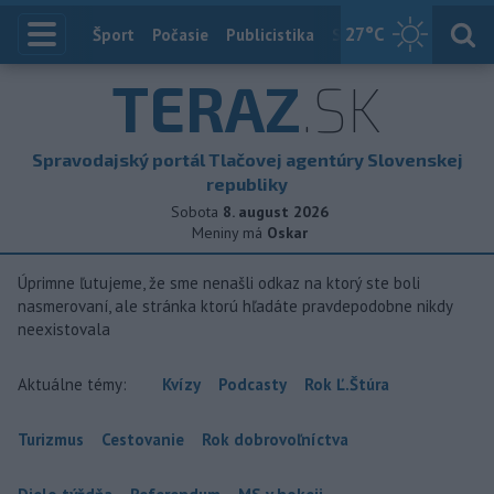
27
°C
Index
Šport
Počasie
Publicistika
Slovensko
Zahranič
TERAZ
.SK
Spravodajský portál Tlačovej agentúry Slovenskej
republiky
Sobota
8. august 2026
Meniny má
Oskar
Úprimne ľutujeme, že sme nenašli odkaz na ktorý ste boli
nasmerovaní, ale stránka ktorú hľadáte pravdepodobne nikdy
neexistovala
Aktuálne témy:
Kvízy
Podcasty
Rok Ľ.Štúra
Turizmus
Cestovanie
Rok dobrovoľníctva