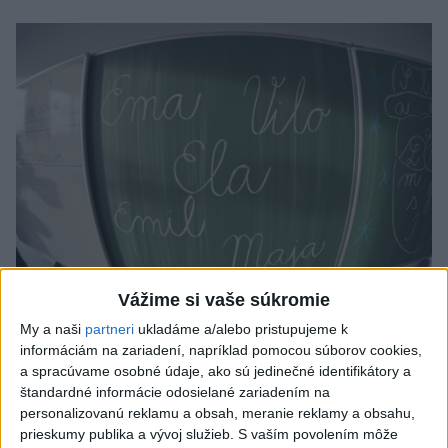
Vážime si vaše súkromie
Od septembra sa AI gramotnosť stane
My a naši
partneri
ukladáme a/alebo pristupujeme k
súčasťou vzdelávania na ZŠ
informáciám na zariadení, napríklad pomocou súborov cookies,
a spracúvame osobné údaje, ako sú jedinečné identifikátory a
Žiaci sa budú podľa ministerstva učiť rozumieť tomu, ako AI
štandardné informácie odosielané zariadením na
funguje, kde sú jej limity, aj to, ako si budovať zdravý vzťah k
personalizovanú reklamu a obsah, meranie reklamy a obsahu,
technológiám.
prieskumy publika a vývoj služieb.
S vaším povolením môže