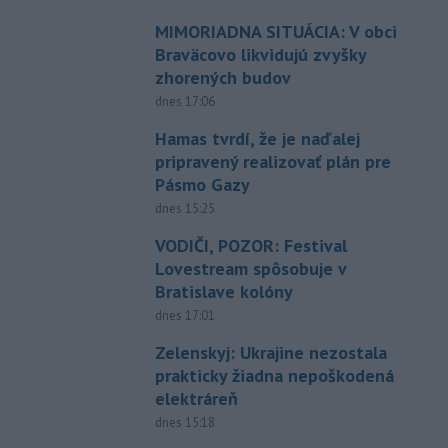
MIMORIADNA SITUÁCIA: V obci
Braväcovo likvidujú zvyšky
zhorených budov
dnes 17:06
Hamas tvrdí, že je naďalej
pripravený realizovať plán pre
Pásmo Gazy
dnes 15:25
VODIČI, POZOR: Festival
Lovestream spôsobuje v
Bratislave kolóny
dnes 17:01
Zelenskyj: Ukrajine nezostala
prakticky žiadna nepoškodená
elektráreň
dnes 15:18