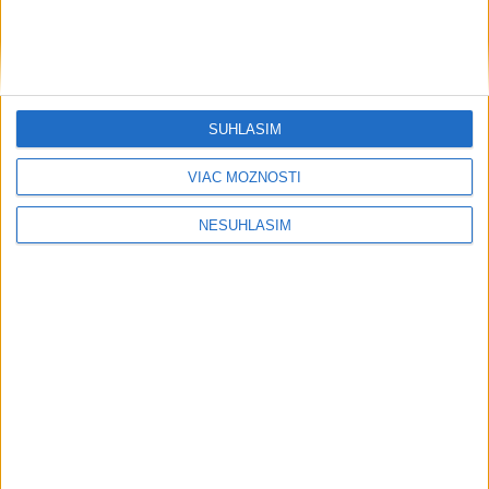
SÚHLASÍM
VIAC MOŽNOSTÍ
NESÚHLASÍM
....