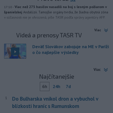
-
Viac než 275 hasičov nasadili na boj s lesným požiarom v
17:10
španielskej
Andalúzii. Tamojšie orgány tvrdia, že žiadna obytná zóna
v súčasnosti nie je ohrozená, píše TASR podľa správy agentúry AFP.
Viac
Videá a prenosy TASR TV
Deväť Slovákov zabojuje na ME v Paríži
o čo najlepšie výsledky
Viac
Najčítanejšie
6h
24h
7d
Do Bulharska vnikol dron a vybuchol v
1
blízkosti hraníc s Rumunskom