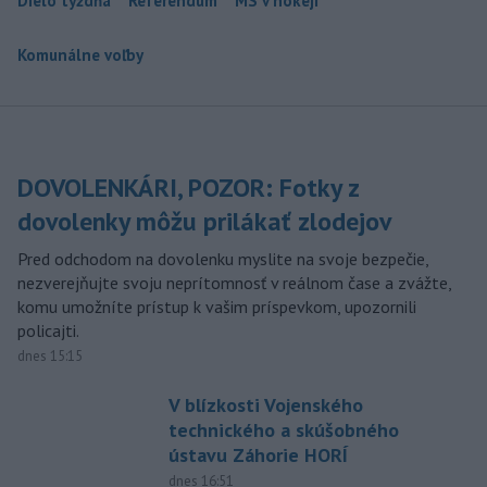
Dielo týždňa
Referendum
MS v hokeji
Komunálne voľby
DOVOLENKÁRI, POZOR: Fotky z
dovolenky môžu prilákať zlodejov
Pred odchodom na dovolenku myslite na svoje bezpečie,
nezverejňujte svoju neprítomnosť v reálnom čase a zvážte,
komu umožníte prístup k vašim príspevkom, upozornili
policajti.
dnes 15:15
V blízkosti Vojenského
technického a skúšobného
ústavu Záhorie HORÍ
dnes 16:51