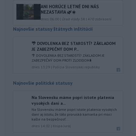
ANI HORÚCE LETNÉ DNI NÁS
NEZASTAVIA 🌿☀️
dnes 06:00
|
Úrad vlády SR
|
470
zobrazení
Najnovšie statusy štátnych inštitúcií
🌴 DOVOLENKA BEZ STAROSTÍ? ZÁKLADOM
JE ZABEZPEČNÝ DOM P...
🌴 DOVOLENKA BEZ STAROSTÍ? ZÁKLADOM JE
ZABEZPEČNÝ DOM PROTI ZLODEJOM⬇️
dnes 13:29
|
Polícia Slovenskej republiky
Najnovšie politické statusy
Na Slovensku máme popri istote platenia
vysokých daní a...
Na Slovensku máme popri istote platenia vysokých
daní aj istotu, že táto proruská kamarila pri moci
kašle na bezpečnosť ...
dnes 14:02
|
Krúpa Juraj