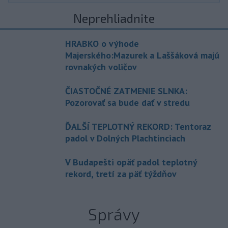
Neprehliadnite
HRABKO o výhode
Majerského:Mazurek a Laššáková majú
rovnakých voličov
ČIASTOČNÉ ZATMENIE SLNKA:
Pozorovať sa bude dať v stredu
ĎALŠÍ TEPLOTNÝ REKORD: Tentoraz
padol v Dolných Plachtinciach
V Budapešti opäť padol teplotný
rekord, tretí za päť týždňov
Správy