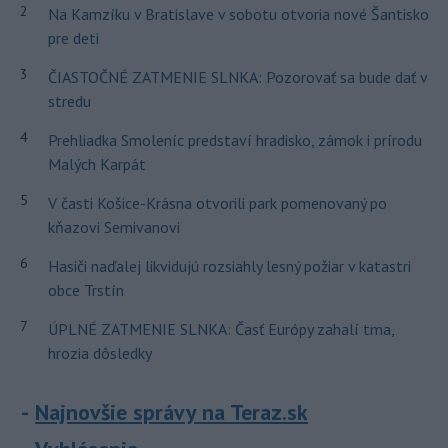
2
Na Kamzíku v Bratislave v sobotu otvoria nové Šantisko
pre deti
3
ČIASTOČNÉ ZATMENIE SLNKA: Pozorovať sa bude dať v
stredu
4
Prehliadka Smoleníc predstaví hradisko, zámok i prírodu
Malých Karpát
5
V časti Košice-Krásna otvorili park pomenovaný po
kňazovi Semivanovi
6
Hasiči naďalej likvidujú rozsiahly lesný požiar v katastri
obce Trstín
7
ÚPLNÉ ZATMENIE SLNKA: Časť Európy zahalí tma,
hrozia dôsledky
Najnovšie správy na Teraz.sk