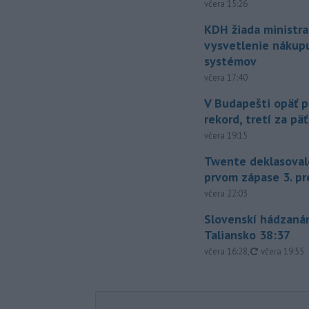
včera 15:26
KDH žiada ministra
vysvetlenie nákup
systémov
včera 17:40
V Budapešti opäť p
rekord, tretí za pä
včera 19:15
Twente deklasoval
prvom zápase 3. pr
včera 22:03
Slovenskí hádzanár
Taliansko 38:37
aktualizovan
včera 16:28
,
včera 19:55