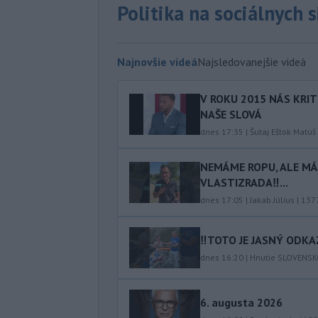
Politika na sociálnych 
Najnovšie videá
Najsledovanejšie videá
V ROKU 2015 NÁS KRIT
NAŠE SLOVÁ
dnes 17:35
|
Šutaj Eštok Matúš
NEMÁME ROPU, ALE MÁM
VLASTIZRADA‼️...
dnes 17:05
|
Jakab Július
|
137
‼️TOTO JE JASNÝ ODKAZ
dnes 16:20
|
Hnutie SLOVENS
6. augusta 2026