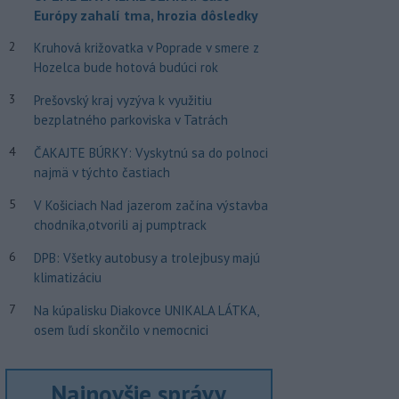
Európy zahalí tma, hrozia dôsledky
2
Kruhová križovatka v Poprade v smere z
Hozelca bude hotová budúci rok
3
Prešovský kraj vyzýva k využitiu
bezplatného parkoviska v Tatrách
4
ČAKAJTE BÚRKY: Vyskytnú sa do polnoci
najmä v týchto častiach
5
V Košiciach Nad jazerom začína výstavba
chodníka,otvorili aj pumptrack
6
DPB: Všetky autobusy a trolejbusy majú
klimatizáciu
7
Na kúpalisku Diakovce UNIKALA LÁTKA,
osem ľudí skončilo v nemocnici
Najnovšie správy