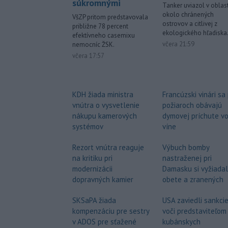
súkromnými
Tanker uviazol v oblast
okolo chránených
VšZP pritom predstavovala
ostrovov a citlivej z
približne 78 percent
ekologického hľadiska
efektívneho casemixu
včera 21:59
nemocníc ŽSK.
včera 17:57
Francúzski vinári sa
KDH žiada ministra
požiaroch obávajú
vnútra o vysvetlenie
dymovej príchute v
nákupu kamerových
víne
systémov
Výbuch bomby
Rezort vnútra reaguje
nastraženej pri
na kritiku pri
Damasku si vyžiadal
modernizácii
obete a zranených
dopravných kamier
USA zaviedli sankci
SKSaPA žiada
voči predstaviteľom
kompenzáciu pre sestry
kubánskych
v ADOS pre sťažené