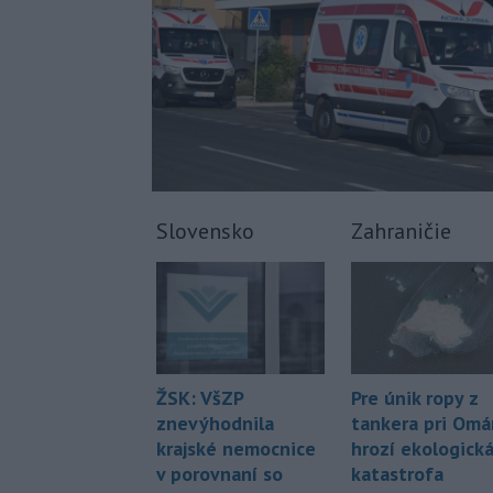
Slovensko
Zahraničie
Pre únik ropy z
ŽSK: VšZP
tankera pri Om
znevýhodnila
hrozí ekologick
krajské nemocnice
katastrofa
v porovnaní so