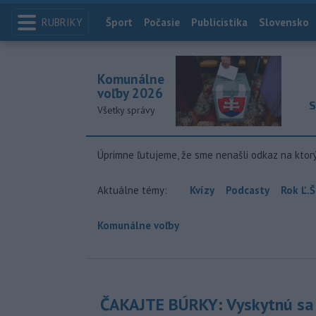
RUBRIKY
Index
Šport
Počasie
Publicistika
Slovensko
Komunálne
voľby 2026
S
Všetky správy
Úprimne ľutujeme, že sme nenašli odkaz na ktor
Aktuálne témy:
Kvízy
Podcasty
Rok Ľ.Š
Komunálne voľby
ČAKAJTE BÚRKY: Vyskytnú sa 