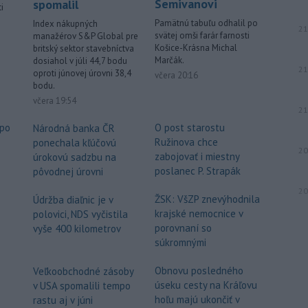
Semivanovi
spomalil
i
Pamätnú tabuľu odhalil po
Index nákupných
21
svätej omši farár farnosti
manažérov S&P Global pre
.
Košice-Krásna Michal
britský sektor stavebníctva
Marčák.
dosiahol v júli 44,7 bodu
21
oproti júnovej úrovni 38,4
včera 20:16
bodu.
včera 19:54
21
 po
O post starostu
Národná banka ČR
Ružinova chce
ponechala kľúčovú
20
o
zabojovať i miestny
úrokovú sadzbu na
poslanec P. Strapák
pôvodnej úrovni
20
ŽSK: VšZP znevýhodnila
Údržba diaľnic je v
krajské nemocnice v
polovici, NDS vyčistila
porovnaní so
vyše 400 kilometrov
súkromnými
e
Obnovu posledného
Veľkoobchodné zásoby
úseku cesty na Kráľovu
v USA spomalili tempo
hoľu majú ukončiť v
rastu aj v júni