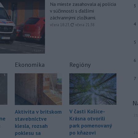
Na mieste zasahovala aj polícia
ľudí v Mníchove a zabil dvojročné
3
v súčinnosti s ďalšími
dievča a jej 37-ročnú matku.
záchrannými zložkami.
-
Severná Kórea vo štvrtok
11:29
4
aktualizované
včera 18:23
,
včera 21:38
odpálila najmenej jeden
neidentifikovaný
projektil smerom k
Japonskému moru, uviedla
5
juhokórejská armáda.
-
Island si v prípade obnovenia
6
10:31
Ekonomika
Regióny
rokovaní o vstupe do Európskej
únie chce zachovať suverénnu
7
kontrolu nad všetkým rybolovom.
-
Väčšina Poliakov po roku vo
09:52
funkcii hodnotí pôsobenie
N
prezidenta Karola Nawrockého
pozitívne.
V časti Košice-
Aktivita v britskom
21
áne
Krásna otvorili
stavebníctve
Viac >
á
park pomenovaný
klesla, rozsah
po kňazovi
poklesu sa
21