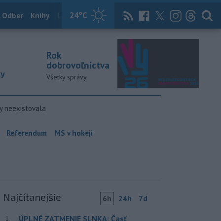
24
°C
 Odber
Knihy
Útulkovo
Magazín
News Now
Archív
TASR
Rok
dobrovoľníctva
ky
Všetky správy
y neexistovala
Referendum
MS v hokeji
Najčítanejšie
6h
24h
7d
ÚPLNÉ ZATMENIE SLNKA: Časť
1