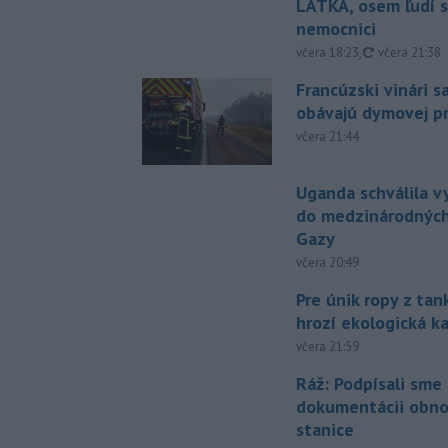
LÁTKA, osem ľudí s
nemocnici
aktualizovan
včera 18:23
,
včera 21:38
Francúzski vinári s
obávajú dymovej pr
včera 21:44
Uganda schválila v
do medzinárodných
Gazy
včera 20:49
Pre únik ropy z ta
hrozí ekologická k
včera 21:59
Ráž: Podpísali sme
dokumentácii obno
stanice