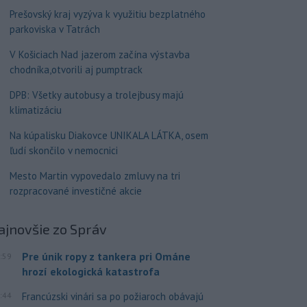
Prešovský kraj vyzýva k využitiu bezplatného
parkoviska v Tatrách
V Košiciach Nad jazerom začína výstavba
chodníka,otvorili aj pumptrack
DPB: Všetky autobusy a trolejbusy majú
klimatizáciu
Na kúpalisku Diakovce UNIKALA LÁTKA, osem
ľudí skončilo v nemocnici
Mesto Martin vypovedalo zmluvy na tri
rozpracované investičné akcie
ajnovšie
zo Správ
Pre únik ropy z tankera pri Ománe
:59
hrozí ekologická katastrofa
:44
Francúzski vinári sa po požiaroch obávajú