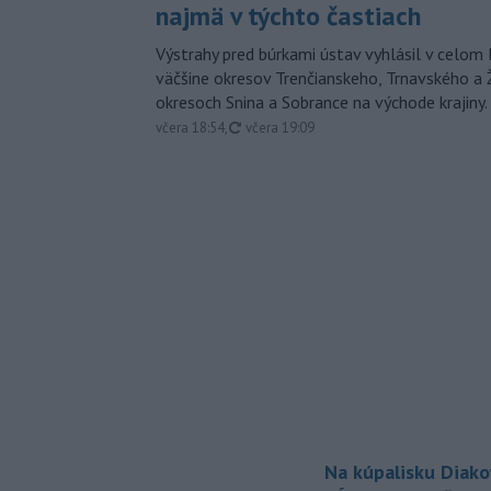
najmä v týchto častiach
Výstrahy pred búrkami ústav vyhlásil v celom 
väčšine okresov Trenčianskeho, Trnavského a Ž
okresoch Snina a Sobrance na východe krajiny.
aktualizované
včera 18:54
,
včera 19:09
Na kúpalisku Diak