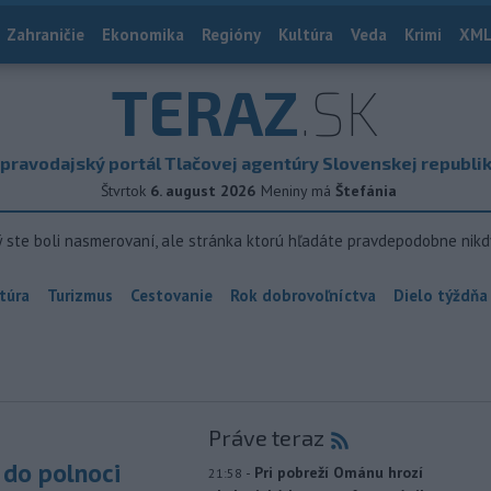
Zahraničie
Ekonomika
Regióny
Kultúra
Veda
Krimi
XML
TERAZ
.SK
pravodajský portál Tlačovej agentúry Slovenskej republi
Štvrtok
6. august 2026
Meniny má
Štefánia
ý ste boli nasmerovaní, ale stránka ktorú hľadáte pravdepodobne nikd
túra
Turizmus
Cestovanie
Rok dobrovoľníctva
Dielo týždňa
Práve teraz
do polnoci
-
Pri pobreží Ománu hrozí
21:58