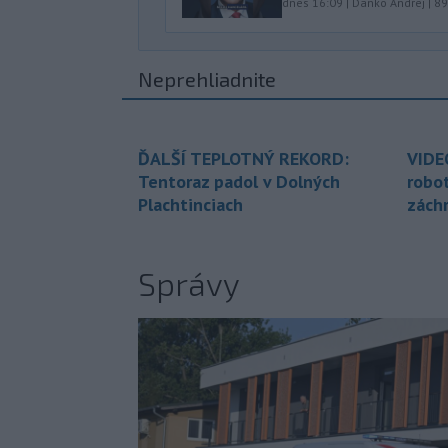
dnes 16:09
|
Danko Andrej
|
89
Neprehliadnite
ĎALŠÍ TEPLOTNÝ REKORD:
VIDE
Tentoraz padol v Dolných
robo
Plachtinciach
zách
Správy