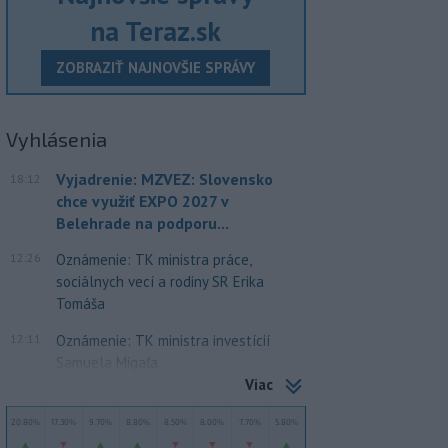
na Teraz.sk
ZOBRAZIŤ NAJNOVŠIE SPRÁVY
Vyhlásenia
Vyjadrenie: MZVEZ: Slovensko
18:12
chce využiť EXPO 2027 v
Belehrade na podporu...
12:26
Oznámenie: TK ministra práce,
sociálnych vecí a rodiny SR Erika
Tomáša
12:11
Oznámenie: TK ministra investícií
Samuela Migaľa
Viac