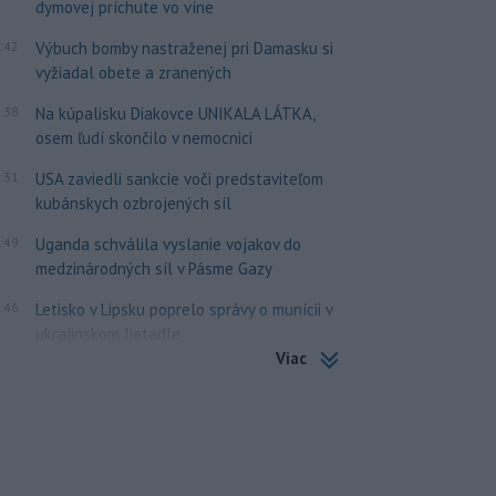
dymovej príchute vo víne
:42
Výbuch bomby nastraženej pri Damasku si
vyžiadal obete a zranených
:38
Na kúpalisku Diakovce UNIKALA LÁTKA,
osem ľudí skončilo v nemocnici
:31
USA zaviedli sankcie voči predstaviteľom
kubánskych ozbrojených síl
:49
Uganda schválila vyslanie vojakov do
medzinárodných síl v Pásme Gazy
:46
Letisko v Lipsku poprelo správy o munícii v
ukrajinskom lietadle
Viac