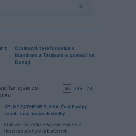
r z
Orbánová telefonovala s
Blanárom a Tarabom o pomoci na
Dunaji
jčítanejšie zo
6h
24h
7d
práv
ÚPLNÉ ZATMENIE SLNKA: Časť Európy
zahalí tma, hrozia dôsledky
Kruhová križovatka v Poprade v smere z
Hozelca bude hotová budúci rok