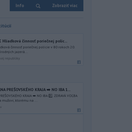
Info
Zobraziť viac
itúcií
iadková činnosť poriečnej políc...
ová činnosť poriečnej polície v 80 rokoch 20.
írodných jazerá...
kej republiky
NA PREŠOVSKÉHO KRAJA ➡️ NO IBA 1️...
REŠOVSKÉHO KRAJA ➡️ NO IBA 1️⃣. ZDRAVÁ VOĽBA
a mužovi, ktorému na ...
av