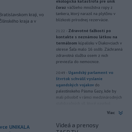
ekologická katastrofa pre únik
čoraz
väčšieho množstva ropy z
tankera, ktorý narazil na plytčinu v
Bratislavskom kraji, vo
blízkosti prírodnej rezervácie.
ilinského kraja a v
-
Zdravotné ťažkosti po
21:22
kontakte s neznámou látkou na
termálnom
kúpalisku v Diakovciach v
okrese Šaľa malo 16 osôb. Záchranná
zdravotná služba osem z nich
previezla do nemocnice.
-
Ugandský parlament vo
20:49
štvrtok schválil vyslanie
ugandských vojakov
do
palestínskeho Pásma Gazy, kde by
mali pôsobiť v rámci medzinárodných
stabilizačných síl, ktoré navrhol
americký prezident Donald Trump.
Viac
-
Anglická futbalová asociácia
20:07
Videá a prenosy
ovce UNIKALA
(FA) stiahla svoju podporu