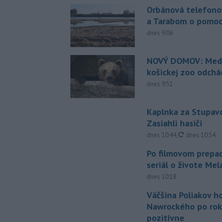
Orbánová telefono
a Tarabom o pomoc
dnes 9:06
NOVÝ DOMOV: Medv
košickej zoo odchá
dnes 9:51
Kaplnka za Stupavo
Zasiahli hasiči
aktualizovan
dnes 10:44
,
dnes 10:54
Po filmovom prepad
seriál o živote Me
dnes 10:18
Väčšina Poliakov h
Nawrockého po rok
pozitívne