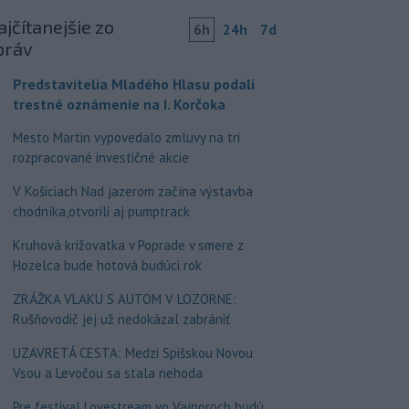
jčítanejšie zo
6h
24h
7d
práv
Predstavitelia Mladého Hlasu podali
trestné oznámenie na I. Korčoka
Mesto Martin vypovedalo zmluvy na tri
rozpracované investičné akcie
V Košiciach Nad jazerom začína výstavba
chodníka,otvorili aj pumptrack
Kruhová križovatka v Poprade v smere z
Hozelca bude hotová budúci rok
ZRÁŽKA VLAKU S AUTOM V LOZORNE:
Rušňovodič jej už nedokázal zabrániť
UZAVRETÁ CESTA: Medzi Spišskou Novou
Vsou a Levočou sa stala nehoda
Pre festival Lovestream vo Vajnoroch budú