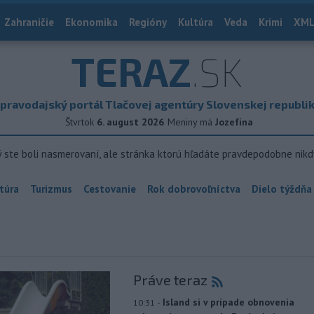
Zahraničie
Ekonomika
Regióny
Kultúra
Veda
Krimi
XML
TERAZ
.SK
pravodajský portál Tlačovej agentúry Slovenskej republi
Štvrtok
6. august 2026
Meniny má
Jozefína
ý ste boli nasmerovaní, ale stránka ktorú hľadáte pravdepodobne nikd
túra
Turizmus
Cestovanie
Rok dobrovoľníctva
Dielo týždňa
Práve teraz
-
Island si v prípade obnovenia
10:31