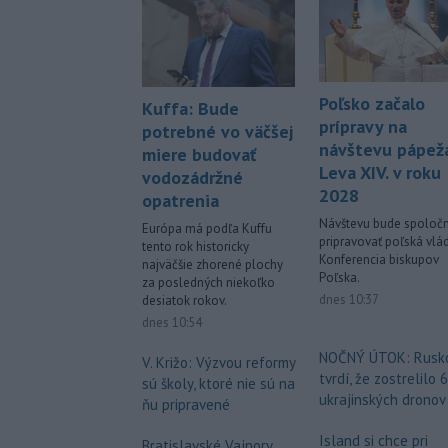
Poľsko začalo
Kuffa: Bude
prípravy na
potrebné vo väčšej
návštevu pápež
miere budovať
Leva XIV. v roku
vodozádržné
2028
opatrenia
Návštevu bude spoloč
Európa má podľa Kuffu
pripravovať poľská vlá
tento rok historicky
Konferencia biskupov
najväčšie zhorené plochy
Poľska.
za posledných niekoľko
dnes 10:37
desiatok rokov.
dnes 10:54
NOČNÝ ÚTOK: Rusk
V. Križo: Výzvou reformy
tvrdí, že zostrelilo 
sú školy, ktoré nie sú na
ukrajinských dronov
ňu pripravené
Island si chce pri
Bratislavské Vajnory