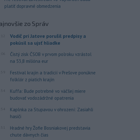
platiť dopravné obmedzenia
ajnovšie
zo Správ
Vodič pri Jatove porušil predpisy a
:12
pokúsil sa ujsť hliadke
:06
Čistý zisk ČSOB v prvom polroku vzrástol
na 53,8 milióna eur
:59
Festival krajín a tradícií v Prešove ponúkne
folklór z piatich krajín
:54
Kuffa: Bude potrebné vo väčšej miere
budovať vodozádržné opatrenia
:54
Kaplnka za Stupavou v ohrození: Zasiahli
hasiči
:51
Hradné hry Žofie Bosniakovej predstavia
chute dávnych čias