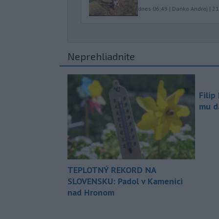
dnes 06:49
|
Danko Andrej
|
21
Neprehliadnite
Filip
mu da
TEPLOTNÝ REKORD NA
SLOVENSKU: Padol v Kamenici
nad Hronom