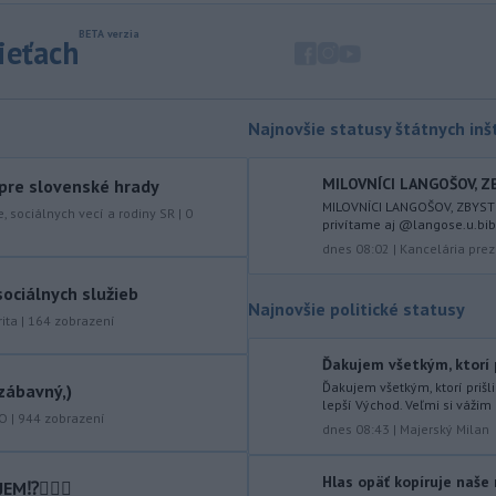
zápasia s kritickou situáciou na Dunaji a
v hre je aj možné odstavenie jadrovej
sieťach
elektrárne.
-
Litovská pohraničná stráž
20:17
objavila ďalší podzemný tunel,
Najnovšie statusy štátnych inšt
ktorý mal
slúžiť na nelegálne
prevádzanie migrantov z Bieloruska
na územie tohto členského štátu
MILOVNÍCI LANGOŠOV, ZB
 pre slovenské hrady
Európskej únie.
MILOVNÍCI LANGOŠOV, ZBYSTR
e, sociálnych vecí a rodiny SR
|
0
privítame aj @langose.u.bibi 
-
Ruská dezinformačná
20:08
dnes 08:02
|
Kancelária prez
kampaň sa vo Francúzsku zamerala
ociálnych služieb
na ďalšieho
kandidáta, bývalého
Najnovšie politické statusy
centristického premiéra Attala. Ako
ita
|
164
zobrazení
informovala agentúra AFP, odhalil ju
vládny úrad Viginum a s „vysokou
Ďakujem všetkým, ktorí p
mierou istoty“ pripísal proruskej
Ďakujem všetkým, ktorí prišl
zábavný,)
lepší Východ. Veľmi si vážim
dezinformačnej sieti s názvom
KO
|
944
zobrazení
dnes 08:43
|
Majerský Milan
Matrioška.
-
Na jednokoľajovom
20:02
Hlas opäť kopíruje naše 
⁉️🤷🏻‍♂️