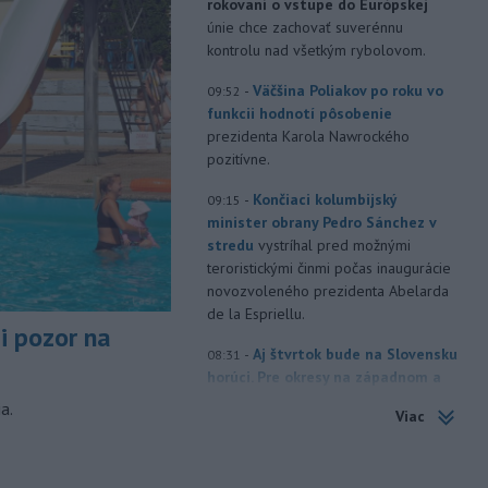
rokovaní o vstupe do Európskej
únie chce zachovať suverénnu
kontrolu nad všetkým rybolovom.
-
Väčšina Poliakov po roku vo
09:52
funkcii hodnotí pôsobenie
prezidenta Karola Nawrockého
pozitívne.
-
Končiaci kolumbijský
09:15
minister obrany Pedro Sánchez v
stredu
vystríhal pred možnými
teroristickými činmi počas inaugurácie
novozvoleného prezidenta Abelarda
de la Espriellu.
si pozor na
-
Aj štvrtok bude na Slovensku
08:31
horúci. Pre okresy na západnom a
južnom
Slovensku a niektoré okresy v
a.
Viac
strede a na východe krajiny vydal
Slovenský hydrometeorologický ústav
(SHMÚ) výstrahy tretieho stupňa pred