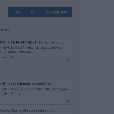
Info
Zobraziť viac
itúcií
YSTRITE POZORNOSŤ! Tento rok u n...
ITE POZORNOSŤ! Tento rok u nás po prvýkrát
– streetfood, ktorý m...
identa SR
rišli podporiť naše spoločné ro...
i podporiť naše spoločné rozhodnutie ísť ďalej za
 podporu koleg...
návrhy. Rodiny však nepotrebujú...