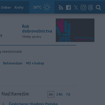
36
°C
 Odber
Knihy
Útulkovo
Magazín
News Now
Archív
TASR
Rok
dobrovoľníctva
ky
Všetky správy
y neexistovala
Referendum
MS v hokeji
Najčítanejšie
6h
24h
7d
Český herec Vladimír Polívka
1