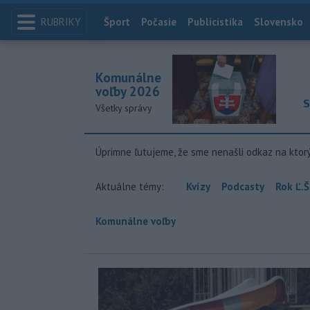
RUBRIKY
Index
Šport
Počasie
Publicistika
Slovensko
Komunálne
voľby 2026
S
Všetky správy
Úprimne ľutujeme, že sme nenašli odkaz na ktor
Aktuálne témy:
Kvízy
Podcasty
Rok Ľ.Š
Komunálne voľby