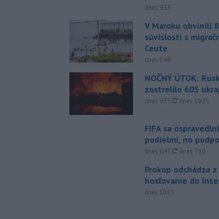
dnes 9:53
V Maroku obvinili 8
súvislosti s migrač
Ceute
dnes 8:48
NOČNÝ ÚTOK: Rusko
zostrelilo 605 ukr
aktualizované
dnes 9:37
,
dnes 10:35
FIFA sa ospravedlni
podielmi, no podpo
aktualizované
dnes 6:47
,
dnes 7:10
Prokop odchádza z 
hosťovanie do Inte
dnes 10:13