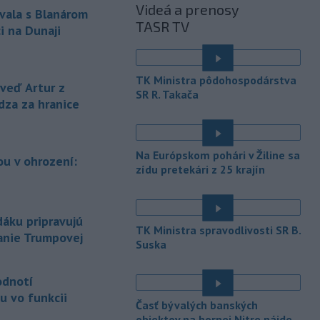
vysokými teplotami.
Videá a prenosy
vala s Blanárom
TASR TV
-
V roku 2025 okolo 16,5
i na Dunaji
07:18
percenta ľudí vo veku 16 rokov a
viac v
členských krajinách Európskej
únie (EÚ) denne užívalo tabak a s ním
TK Ministra pôdohospodárstva
eď Artur z
súvisiace výrobky.
SR R. Takača
dza za hranice
-
Vedenie Medzinárodnej
06:47
futbalovej federácie (FIFA) sa
ospravedlnilo v
súvislosti s
Na Európskom pohári v Žiline sa
u v ohrození:
kontroverzným plánom predať
zídu pretekári z 25 krajín
podiely na budúcich ziskoch z
majstrovstiev sveta súkromným
é
investorom. Na stretnutí v Rabate
áku pripravujú
členovia FIFA plne podporili
TK Ministra spravodlivosti SR B.
prezidenta Gianniho Infantina.
lanie Trumpovej
Suska
-
Americký štát Nové Mexiko v
06:06
stredu zažaloval ministerstvo
odnotí
spravodlivosti USA a povereného
u vo funkcii
Časť bývalých banských
ministra Todda Blanchea. Tvrdí, že
objektov na hornej Nitre nájde