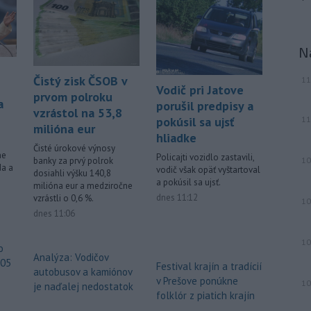
neďaleko Jeruzalema, kde narastá
napätie, pretože jeho obyvatelia sa
obávajú vysťahovania.
N
-
Na severnom výbežku
17:32
Čistý zisk ČSOB v
11
ostrova Szigetcsúcs na Dunaji v
Vodič pri Jatove
prvom polroku
maďarskej obci
Kisoroszi našli v
a
porušil predpisy a
vzrástol na 53,8
koryte rieky bombu s hmotnosťou
pokúsil sa ujsť
11
približne 500 kilogramov. Samospráva
milióna eur
hliadke
to v stredu uviedla na svojej webovej
Čisté úrokové výnosy
ne
stránke, pričom neskôr napísala, že
Policajti vozidlo zastavili,
10
banky za prvý polrok
da a
vodič však opäť vyštartoval
pyrotechnici ju úspešne odstránili.
dosiahli výšku 140,8
a pokúsil sa ujsť.
milióna eur a medziročne
Viac >
dnes 11:12
vzrástli o 0,6 %.
10
dnes 11:06
10
o
Analýza: Vodičov
605
Festival krajín a tradícií
autobusov a kamiónov
v Prešove ponúkne
10
je naďalej nedostatok
folklór z piatich krajín