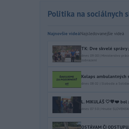
Politika na sociálnych 
Najnovšie videá
Najsledovanejšie videá
TK: Dve skvelé správy
dnes 09:00
|
Ministerstvo prác
zobrazení
Kolaps ambulantných s
dnes 08:02
|
Sloboda a Solidar
L. MIKULÁŠ 🤍💙❤️ bol 
dnes 07:50
|
Hnutie SLOVENS
OSTÁVAM ČI ODSTUPUJEM