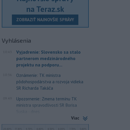
na Teraz.sk
ZOBRAZIŤ NAJNOVŠIE SPRÁVY
Vyhlásenia
Vyjadrenie: Slovensko sa stalo
10:43
partnerom medzinárodného
projektu na podporu...
10:36
Oznámenie: TK ministra
pôdohospodárstva a rozvoja vidieka
SR Richarda Takáča
09:49
Upozornenie: Zmena termínu TK
ministra spravodlivosti SR Borisa
Suska - dnes
Viac