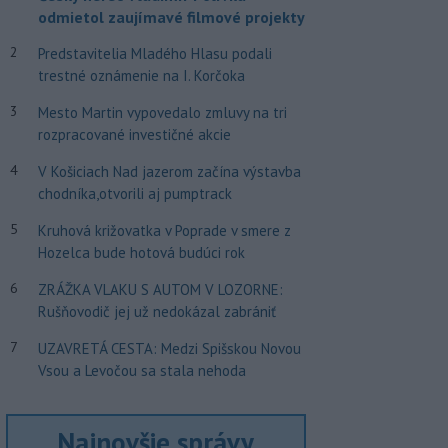
odmietol zaujímavé filmové projekty
2
Predstavitelia Mladého Hlasu podali
trestné oznámenie na I. Korčoka
3
Mesto Martin vypovedalo zmluvy na tri
rozpracované investičné akcie
4
V Košiciach Nad jazerom začína výstavba
chodníka,otvorili aj pumptrack
5
Kruhová križovatka v Poprade v smere z
Hozelca bude hotová budúci rok
6
ZRÁŽKA VLAKU S AUTOM V LOZORNE:
Rušňovodič jej už nedokázal zabrániť
7
UZAVRETÁ CESTA: Medzi Spišskou Novou
Vsou a Levočou sa stala nehoda
Najnovšie správy